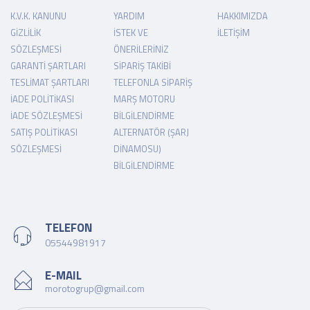
K.V.K. KANUNU
YARDIM
HAKKIMIZDA
GIZLILIK
İSTEK VE
İLETIŞIM
SÖZLEŞMESI
ÖNERILERINIZ
GARANTI ŞARTLARI
SIPARIŞ TAKIBI
TESLIMAT ŞARTLARI
TELEFONLA SIPARIŞ
İADE POLITIKASI
MARŞ MOTORU
İADE SÖZLEŞMESI
BILGILENDIRME
SATIŞ POLITIKASI
ALTERNATÖR (ŞARJ
SÖZLEŞMESI
DINAMOSU)
BILGILENDIRME
TELEFON
05544981917
E-MAIL
morotogrup@gmail.com