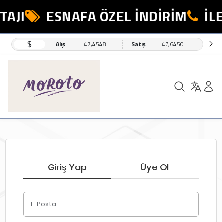
AJI
ESNAFA ÖZEL İNDİRİM
İLE
$
Alış
47,4548
Satış
47,6450
Giriş Yap
Üye Ol
E-Posta