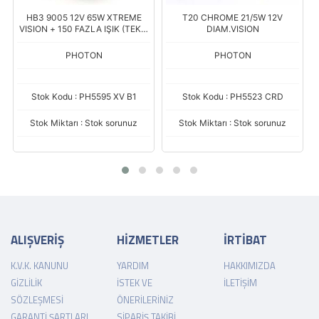
XTREME
T20 CHROME 21/5W 12V
H13 12V 60/55W XEN VISI
K (TEKLİ
DIAM.VISION
PHOTON
PHOTON
 XV B1
Stok Kodu : PH5523 CRD
Stok Kodu : PH5513 DV
orunuz
Stok Miktarı : Stok sorunuz
Stok Miktarı : Stok sorunu
ALIŞVERİŞ
HİZMETLER
İRTİBAT
K.V.K. KANUNU
YARDIM
HAKKIMIZDA
GIZLILIK
İSTEK VE
İLETIŞIM
SÖZLEŞMESI
ÖNERILERINIZ
GARANTI ŞARTLARI
SIPARIŞ TAKIBI