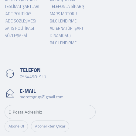
TESLIMAT ŞARTLARI
TELEFONLA SIPARIŞ
İADE POLITIKASI
MARŞ MOTORU
İADE SÖZLEŞMESI
BILGILENDIRME
SATIŞ POLITIKASI
ALTERNATÖR (ŞARJ
SÖZLEŞMESI
DINAMOSU)
BILGILENDIRME
TELEFON
05544981917
E-MAIL
morotogrup@gmail.com
Abone Ol
Abonelikten Çıkar