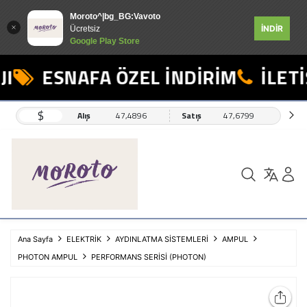
Moroto^|bg_BG:Vavoto
İNDİR
Ücretsiz
Google Play Store
I
ESNAFA ÖZEL İNDİRİM
İLETİ
$
Alış
47,4896
Satış
47,6799
Ana Sayfa
ELEKTRİK
AYDINLATMA SİSTEMLERİ
AMPUL
PHOTON AMPUL
PERFORMANS SERİSİ (PHOTON)