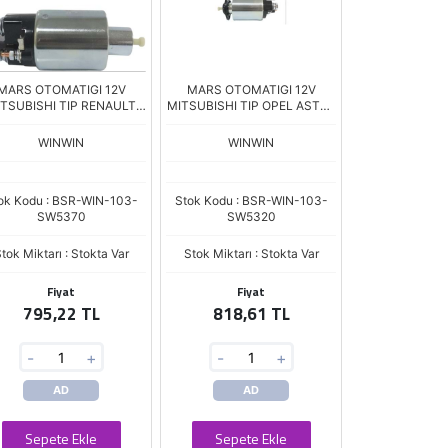
MARS OTOMATIGI 12V
MARS OTOMATIGI 12V
TSUBISHI TIP RENAULT
MITSUBISHI TIP OPEL ASTRA
IO V MEGANE CAPTURE
J INSIGNIA MOKKA 1.6 CDTI
KADJAR 1.3TCe DACIA
WINWIN
WINWIN
DUSTER DOKKER NI
ok Kodu : BSR-WIN-103-
Stok Kodu : BSR-WIN-103-
SW5370
SW5320
tok Miktarı : Stokta Var
Stok Miktarı : Stokta Var
Fiyat
Fiyat
795,22 TL
818,61 TL
-
+
-
+
AD
AD
Sepete Ekle
Sepete Ekle