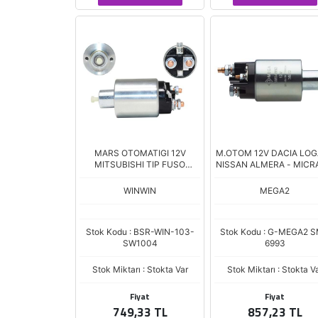
MARS OTOMATIGI 12V
M.OTOM 12V DACIA LOG
MITSUBISHI TIP FUSO
NISSAN ALMERA - MICRA
CANTER Y.M
WINWIN
MEGA2
Stok Kodu : BSR-WIN-103-
Stok Kodu : G-MEGA2 S
SW1004
6993
Stok Miktarı : Stokta Var
Stok Miktarı : Stokta V
Fiyat
Fiyat
749,33 TL
857,23 TL