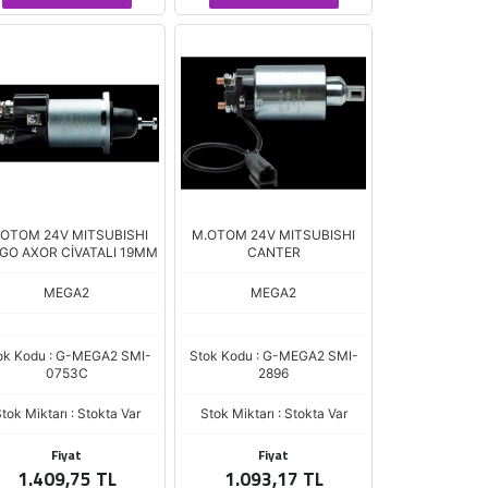
.OTOM 24V MITSUBISHI
M.OTOM 24V MITSUBISHI
GO AXOR CİVATALI 19MM
CANTER
MEGA2
MEGA2
ok Kodu : G-MEGA2 SMI-
Stok Kodu : G-MEGA2 SMI-
0753C
2896
tok Miktarı : Stokta Var
Stok Miktarı : Stokta Var
Fiyat
Fiyat
1.409,75 TL
1.093,17 TL