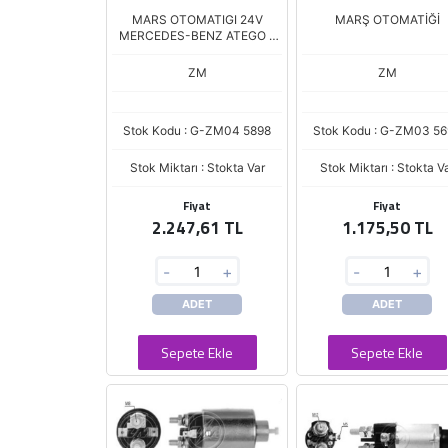
MARS OTOMATIGI 24V
MARŞ OTOMATİĞİ
MERCEDES-BENZ ATEGO -
ATRON - A
ZM
ZM
Stok Kodu : G-ZM04 5898
Stok Kodu : G-ZM03 5
Stok Miktarı : Stokta Var
Stok Miktarı : Stokta V
Fiyat
Fiyat
2.247,61 TL
1.175,50 TL
-
+
-
+
ADET
ADET
Sepete Ekle
Sepete Ekle