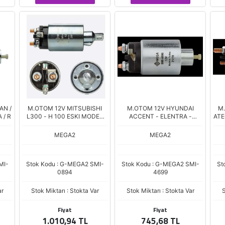
AN /
M.OTOM 12V MITSUBISHI
M.OTOM 12V HYUNDAI
M
 / R
L300 - H 100 ESKI MODEL
ACCENT - ELENTRA -
ATE
(672
SONATO
MEGA2
MEGA2
MI-
Stok Kodu : G-MEGA2 SMI-
Stok Kodu : G-MEGA2 SMI-
St
0894
4699
ar
Stok Miktarı : Stokta Var
Stok Miktarı : Stokta Var
S
Fiyat
Fiyat
1.010,94 TL
745,68 TL