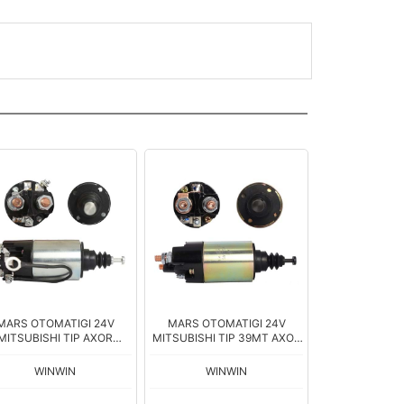
MARS OTOMATIGI 24V
MARS OTOMATIGI 24V
MITSUBISHI TIP AXOR
MITSUBISHI TIP 39MT AXOR
EGO CAT. SNLS-772 SM-
CAT. SNLS-754 SSL-6022
028
SM-011
WINWIN
WINWIN