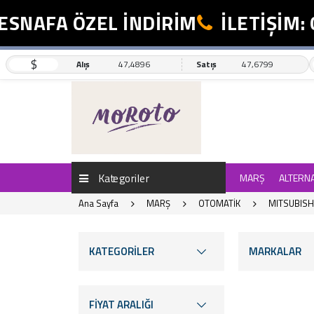
FA ÖZEL İNDİRİM
İLETİŞİM: 0554
$
Alış
47,4896
Satış
47,6799
Kategoriler
MARŞ
ALTERN
Ana Sayfa
MARŞ
OTOMATİK
MITSUBISH
KATEGORİLER
MARKALAR
FİYAT ARALIĞI