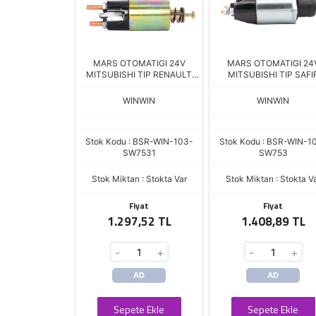
MARS OTOMATIGI 24V
MARS OTOMATIGI 24
MITSUBISHI TIP RENAULT
MITSUBISHI TIP SAFI
KERAX-PREMIUM VOLVO
MARATON SUMITOMO 
SNLS-7531 SSL-6020 ZM-
5.0Kw SNLS-753 SSL-6
WINWIN
WINWIN
2897 SM-020
ZM-2898 SM016
Stok Kodu : BSR-WIN-103-
Stok Kodu : BSR-WIN-1
SW7531
SW753
Stok Miktarı : Stokta Var
Stok Miktarı : Stokta V
Fiyat
Fiyat
1.297,52 TL
1.408,89 TL
-
+
-
+
AD
AD
Sepete Ekle
Sepete Ekle