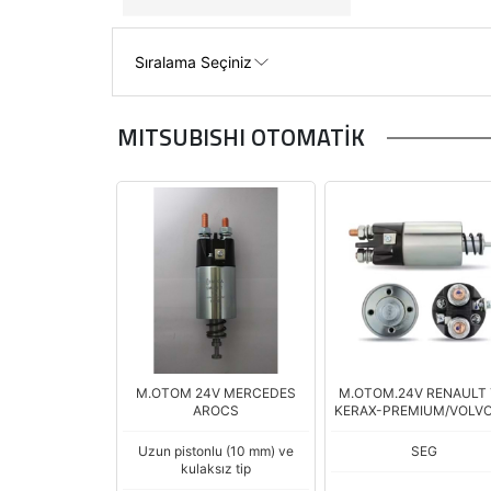
MITSUBISHI OTOMATİK
M.OTOM 24V MERCEDES
M.OTOM.24V RENAULT 
AROCS
KERAX-PREMIUM/VOLVO
Uzun pistonlu (10 mm) ve
SEG
kulaksız tip