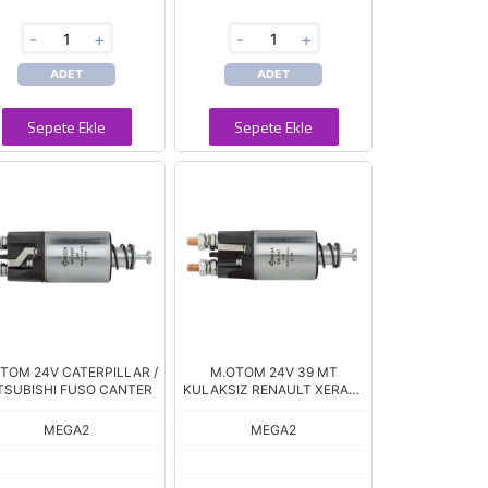
-
+
-
+
ADET
ADET
Sepete Ekle
Sepete Ekle
TOM 24V CATERPILLAR /
M.OTOM 24V 39 MT
TSUBISHI FUSO CANTER
KULAKSIZ RENAULT XERAX /
PREMIUM
MEGA2
MEGA2