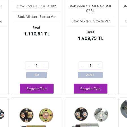
C
Stok Kodu : B-ZM-4392
Stok Kodu : G-MEGA2 SMI-
St
0754
Stok Miktarı : Stokta Var
ar
Stok Miktarı : Stokta Var
S
Fiyat
Fiyat
1.110,61 TL
1.409,75 TL
-
+
-
+
AD
ADET
Sepete Ekle
Sepete Ekle