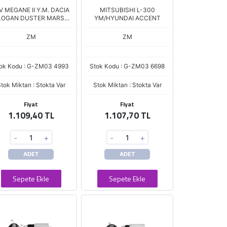
V MEGANE II Y.M. DACIA
MITSUBISHI L-300
LOGAN DUSTER MARS
YM/HYUNDAI ACCENT
OTOM
ZM
ZM
ok Kodu : G-ZM03 4993
Stok Kodu : G-ZM03 6698
tok Miktarı : Stokta Var
Stok Miktarı : Stokta Var
Fiyat
Fiyat
1.109,40 TL
1.107,70 TL
-
+
-
+
ADET
ADET
Sepete Ekle
Sepete Ekle