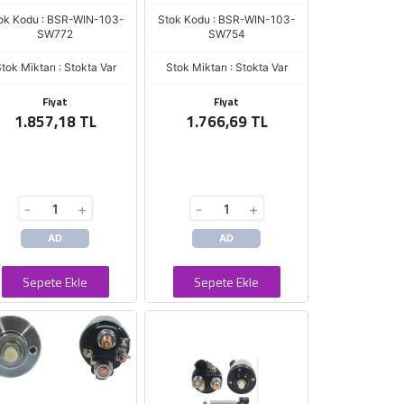
ok Kodu : BSR-WIN-103-
Stok Kodu : BSR-WIN-103-
SW772
SW754
tok Miktarı : Stokta Var
Stok Miktarı : Stokta Var
Fiyat
Fiyat
1.857,18 TL
1.766,69 TL
-
+
-
+
AD
AD
Sepete Ekle
Sepete Ekle