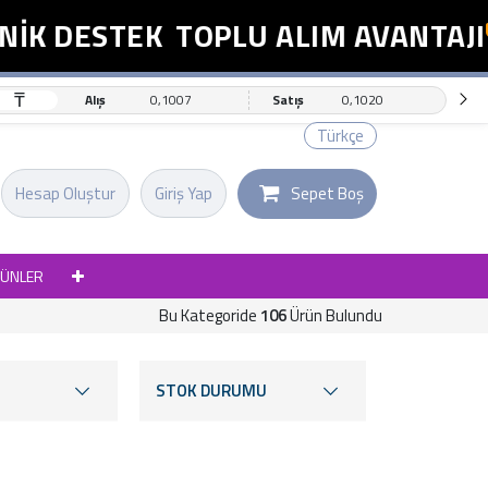
DESTEK
TOPLU ALIM AVANTAJI
E
₸
Alış
0,1007
Satış
0,1020
Türkçe
Hesap Oluştur
Giriş Yap
Sepet Boş
RÜNLER
Bu Kategoride
106
Ürün Bulundu
STOK DURUMU