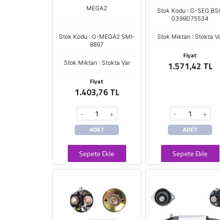
MEGA2
Stok Kodu : G-SEG BS
0399D75534
Stok Kodu : G-MEGA2 SMI-
Stok Miktarı : Stokta V
8897
Fiyat
Stok Miktarı : Stokta Var
1.571,42 TL
Fiyat
1.403,76 TL
-
+
-
+
ADET
ADET
Sepete Ekle
Sepete Ekle