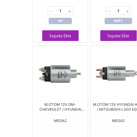
-
+
-
+
AD
ADET
Sepete Ekle
Sepete Ekle
M.OTOM 12V GM-
M.OTOM 12V HYUNDAI 
CHEVROLET / HYUNDAI
/ MITSUBISHI L300 ES
ACCENT 1.3L / MA
MOD
MEGA2
MEGA2