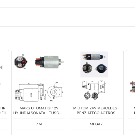
TIR
MARS OTOMATIGI 12V
M.OTOM 24V MERCEDES-
 FH
HYUNDAI SONATA - TUSCON
BENZ ATEGO ACTROS
- I40 - IX35 / KIA CERATO -
AT
FORTE - OPTIMA - SOUL
ZM
MEGA2