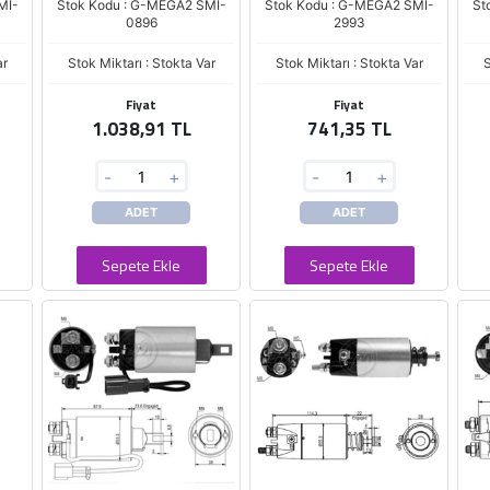
MI-
Stok Kodu : G-MEGA2 SMI-
Stok Kodu : G-MEGA2 SMI-
St
0896
2993
ar
Stok Miktarı : Stokta Var
Stok Miktarı : Stokta Var
S
Fiyat
Fiyat
1.038,91 TL
741,35 TL
-
+
-
+
ADET
ADET
Sepete Ekle
Sepete Ekle