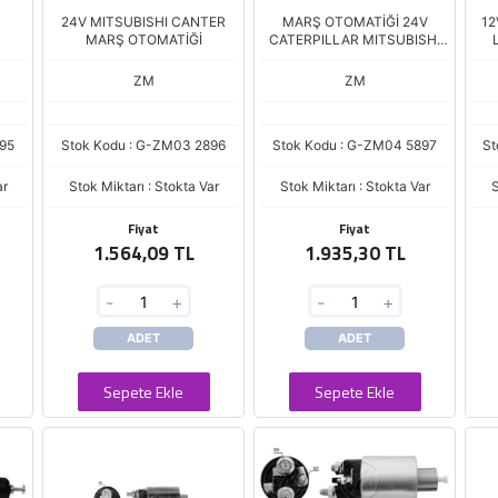
24V MITSUBISHI CANTER
MARŞ OTOMATİĞİ 24V
12
MARŞ OTOMATİĞİ
CATERPILLAR MITSUBISHI
FUSO CAN
ZM
ZM
695
Stok Kodu : G-ZM03 2896
Stok Kodu : G-ZM04 5897
St
ar
Stok Miktarı : Stokta Var
Stok Miktarı : Stokta Var
S
Fiyat
Fiyat
1.564,09 TL
1.935,30 TL
-
+
-
+
ADET
ADET
Sepete Ekle
Sepete Ekle