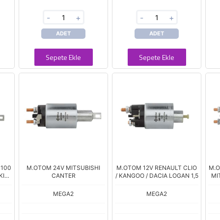
-
+
-
+
ADET
ADET
Sepete Ekle
Sepete Ekle
H100
M.OTOM 24V MITSUBISHI
M.OTOM 12V RENAULT CLIO
M.O
KI
CANTER
/ KANGOO / DACIA LOGAN 1,5
MI
MEGA2
MEGA2