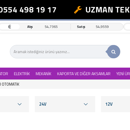
 498 19 17
UZMAN TEKNİK 
€
Alış
54,7365
Satış
54,9559
ATOR
ELEKTRİK
MEKANİK
KAPORTA VE DİĞER AKSAMLAR
YENİ Ü
I OTOMATİK
24V
12V