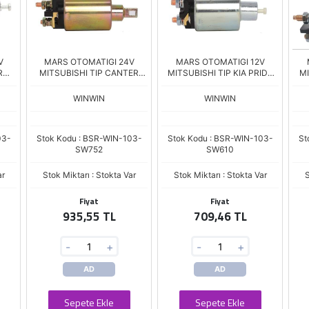
V
MARS OTOMATIGI 24V
MARS OTOMATIGI 12V
R
MITSUBISHI TIP CANTER
MITSUBISHI TIP KIA PRIDE
MI
JCB
SNLS-752 SSL-6018 ZM-896
MAZDA 323- SUZUKI VITARA
CL
019
SM-010
SNS-610 SSL-6007 ZM-697
WINWIN
WINWIN
03-
Stok Kodu : BSR-WIN-103-
Stok Kodu : BSR-WIN-103-
St
SW752
SW610
ar
Stok Miktarı : Stokta Var
Stok Miktarı : Stokta Var
S
Fiyat
Fiyat
935,55 TL
709,46 TL
-
+
-
+
AD
AD
Sepete Ekle
Sepete Ekle