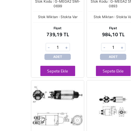
Stok Kodu : G-MEGA2 SMI-
Stok Kodu : G-MEGA2 S
0699
0893
Stok Miktarı : Stokta Var
Stok Miktarı : Stokta V
Fiyat
Fiyat
739,19 TL
984,10 TL
-
+
-
+
ADET
ADET
Sepete Ekle
Sepete Ekle