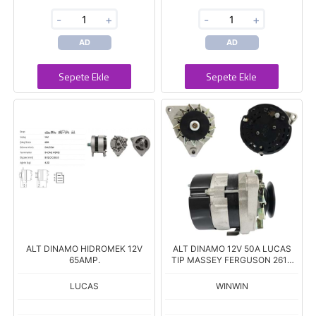
-
+
-
+
AD
AD
Sepete Ekle
Sepete Ekle
ALT DINAMO HIDROMEK 12V
ALT DINAMO 12V 50A LUCAS
65AMP.
TIP MASSEY FERGUSON 2615
GE 26021585
LUCAS
WINWIN