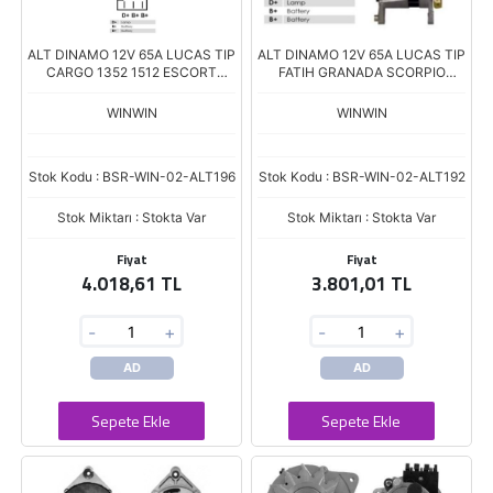
ALT DINAMO 12V 65A LUCAS TIP
ALT DINAMO 12V 65A LUCAS TIP
CARGO 1352 1512 ESCORT
FATIH GRANADA SCORPIO
FIESTA B+ B+ D+ 24202
SIERRA NEW HOLLAND M.F
PERKINS
WINWIN
WINWIN
Stok Kodu : BSR-WIN-02-ALT196
Stok Kodu : BSR-WIN-02-ALT192
Stok Miktarı : Stokta Var
Stok Miktarı : Stokta Var
Fiyat
Fiyat
4.018,61 TL
3.801,01 TL
-
+
-
+
AD
AD
Sepete Ekle
Sepete Ekle