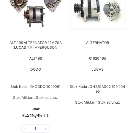
ALT 196 ALTERNATÖR 12V 70A
ALTERNATÖR
LUCAS TİPİ MFERGUSON
ALT196
61920495
DODO
LUCAS
Stok Kodu : G-DODO 1029061
Stok Kodu : G-LUCAS02 619 204
95
Stok Miktarı : Stok sorunuz
Stok Miktarı : Stok sorunuz
Fiyat
3.415,95 TL
-
+