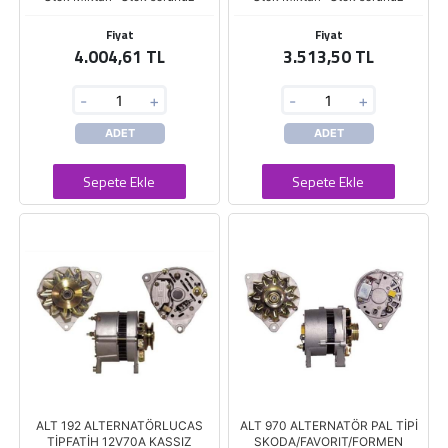
Fiyat
Fiyat
4.004,61 TL
3.513,50 TL
-
+
-
+
ADET
ADET
Sepete Ekle
Sepete Ekle
ALT 192 ALTERNATÖRLUCAS
ALT 970 ALTERNATÖR PAL TİPİ
TİPFATİH 12V70A KASSIZ
SKODA/FAVORIT/FORMEN