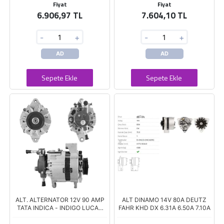
Fiyat
Fiyat
6.906,97 TL
7.604,10 TL
-
+
-
+
AD
AD
Sepete Ekle
Sepete Ekle
ALT. ALTERNATOR 12V 90 AMP
ALT DINAMO 14V 80A DEUTZ
TATA INDICA - INDIGO LUCAS
FAHR KHD DX 6.31A 6.50A 7.10A
(26021335)