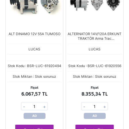
ALT DINAMO 12V 55A TUMOSO
ALTERNATOR 14V/120A ERKUNT
TRAKTÖR Arma Trac
652,654,702,704 Lux
LUCAS
LUCAS
Stok Kodu : BSR-LUC-61920494
Stok Kodu : BSR-LUC-61920556
Stok Miktarı : Stok sorunuz
Stok Miktarı : Stok sorunuz
Fiyat
Fiyat
6.067,57 TL
8.355,34 TL
-
+
-
+
AD
AD