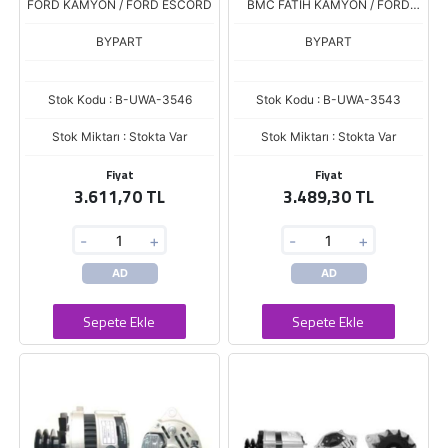
FORD KAMYON / FORD ESCORD
BMC FATIH KAMYON / FORD
FIESTA 1.4
BYPART
BYPART
Stok Kodu : B-UWA-3546
Stok Kodu : B-UWA-3543
Stok Miktarı : Stokta Var
Stok Miktarı : Stokta Var
Fiyat
Fiyat
3.611,70 TL
3.489,30 TL
-
+
-
+
AD
AD
Sepete Ekle
Sepete Ekle