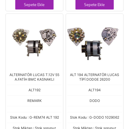
Sepete Ekle
Sepete Ekle
ALTERNATÖR LUCAS T.12V 55
ALT 194 ALTERNATÖR LUCAS
A.FATİH BMC KASNAKLI
TİPİ DODGE 26200
ALT192
ALT194
REMARK
DODO
Stok Kodu : G-REM74 ALT 192
Stok Kodu : G-DODO 1029062
Stok Miktarı : Stok sorunuz
Stok Miktarı : Stok sorunuz