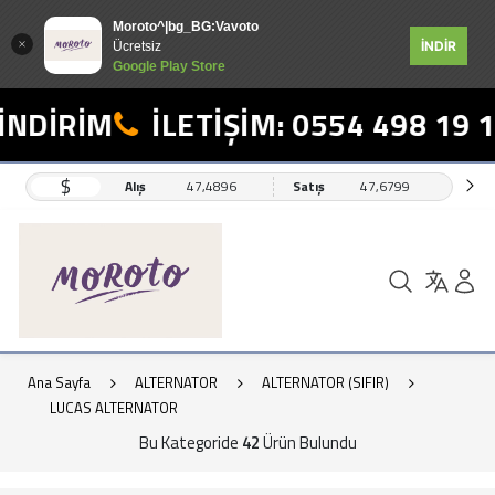
Moroto^|bg_BG:Vavoto
İNDİR
Ücretsiz
Google Play Store
RİM
İLETİŞİM: 0554 498 19 17
$
Alış
47,4896
Satış
47,6799
Ana Sayfa
ALTERNATOR
ALTERNATOR (SIFIR)
LUCAS ALTERNATOR
Bu Kategoride
42
Ürün Bulundu