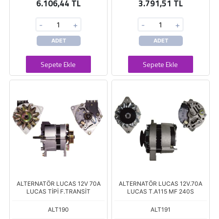
6.106,44 TL
3.791,51 TL
-
+
-
+
ADET
ADET
Sepete Ekle
Sepete Ekle
ALTERNATÖR LUCAS 12V 70A
ALTERNATÖR LUCAS 12V.70A
LUCAS TİPİ F.TRANSİT
LUCAS T.A115 MF 240S
ALT190
ALT191