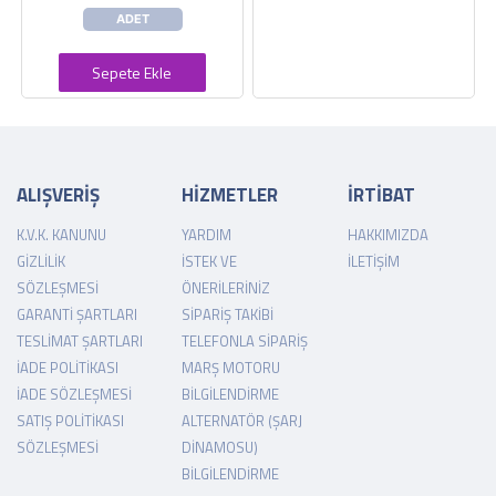
ADET
Sepete Ekle
ALIŞVERİŞ
HİZMETLER
İRTİBAT
K.V.K. KANUNU
YARDIM
HAKKIMIZDA
GIZLILIK
İSTEK VE
İLETIŞIM
SÖZLEŞMESI
ÖNERILERINIZ
GARANTI ŞARTLARI
SIPARIŞ TAKIBI
TESLIMAT ŞARTLARI
TELEFONLA SIPARIŞ
İADE POLITIKASI
MARŞ MOTORU
İADE SÖZLEŞMESI
BILGILENDIRME
SATIŞ POLITIKASI
ALTERNATÖR (ŞARJ
SÖZLEŞMESI
DINAMOSU)
BILGILENDIRME