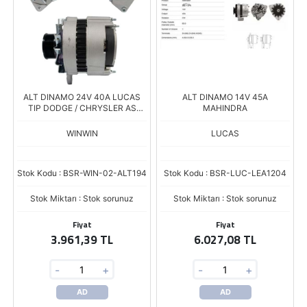
ALT DINAMO 24V 40A LUCAS
ALT DINAMO 14V 45A
TIP DODGE / CHRYSLER AS
MAHINDRA
26.200 61920150
WINWIN
LUCAS
Stok Kodu : BSR-WIN-02-ALT194
Stok Kodu : BSR-LUC-LEA1204
Stok Miktarı : Stok sorunuz
Stok Miktarı : Stok sorunuz
Fiyat
Fiyat
3.961,39 TL
6.027,08 TL
-
+
-
+
AD
AD