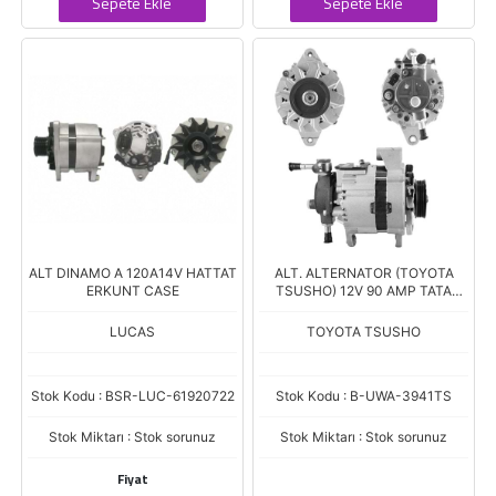
Sepete Ekle
Sepete Ekle
ALT DINAMO A 120A14V HATTAT
ALT. ALTERNATOR (TOYOTA
ERKUNT CASE
TSUSHO) 12V 90 AMP TATA
INDICA - INDIGO LUCAS
(26021335)
LUCAS
TOYOTA TSUSHO
Stok Kodu : BSR-LUC-61920722
Stok Kodu : B-UWA-3941TS
Stok Miktarı : Stok sorunuz
Stok Miktarı : Stok sorunuz
Fiyat