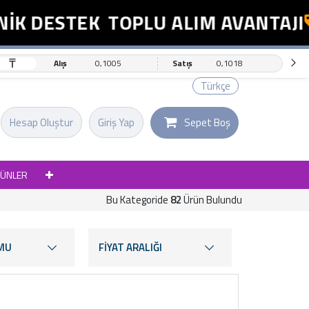
DESTEK
TOPLU ALIM AVANTAJI
E
₸
Alış
0,1005
Satış
0,1018
Türkçe
Hesap Oluştur
Giriş Yap
Sepet Boş
RÜNLER
Bu Kategoride
82
Ürün Bulundu
MU
FİYAT ARALIĞI