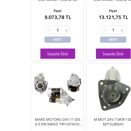
Fiyat
Fiyat
9.073,78 TL
13.121,75 TL
-
+
-
+
ADET
ADET
Sepete Ekle
Sepete Ekle
MARS MOTORU 24V 11 DIS
M.MOT.24V 7.5KW 13
4.5 KW NIKKO TIPI HITACHI
MITSUBISHI
ZX200-3 EX200 KAWASAKI