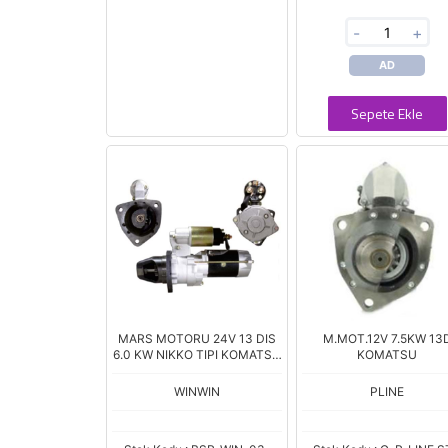
-
+
AD
Sepete Ekle
MARS MOTORU 24V 13 DIS
M.MOT.12V 7.5KW 13
6.0 KW NIKKO TIPI KOMATSU
KOMATSU
PC 200 1 S6D105 S6D110
6008133660 6008133662
WINWIN
PLINE