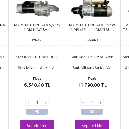
 KW
MARS MOTORU 24V 5,5 KW
MARS MOTORU 24V 7,5 KW
M
11 DIS KAWASAKI /
11 DIS (45mm) KOMATSU IS
TSU
/
SUMITOMO / ISUZU 6BD1 -
MAKINASI SA6D170A
H
0
6BG1 - 6BB1 (023000-1070)
(023000-7160)
EX
BYPART
BYPART
4
89
Stok Kodu : B-UMM-3088
Stok Kodu : B-UMM-3056
Sto
ar
Stok Miktarı : Stokta Var
Stok Miktarı : Stokta Var
St
Fiyat
Fiyat
6.548,40 TL
11.790,00 TL
-
+
-
+
AD
AD
Sepete Ekle
Sepete Ekle