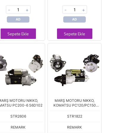
-
+
-
+
AD
AD
Sepete Ekle
Sepete Ekle
MARŞ MOTORU NIKKO,
MARŞ MOTORU NIKKO,
MATSU PC200-6 S6D102
KOMATSU PC120/PC150
S4D105
STR2606
STR1822
REMARK
REMARK