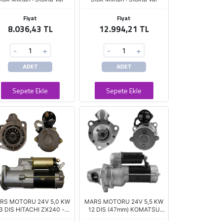
Fiyat
Fiyat
8.036,43 TL
12.994,21 TL
-
+
-
+
ADET
ADET
Sepete Ekle
Sepete Ekle
RS MOTORU 24V 5,0 KW
MARS MOTORU 24V 5,5 KW
3 DIS HITACHI ZX240 -
12 DIS (47mm) KOMATSU
200 EXCAVATOR / JCB /
PC150 EXCAVATOR 6D95