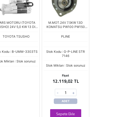
ARS MOTORU (TOYOTA
M.MOT.24V 7.5KW 13D
SHO) 24V 5,0 KW 13 DIS
KOMATSU PW100 PW150
ITACHI ZX240 - ZX200
WA320
CAVATOR / JCB / ISUZU
TOYOTA TSUSHO
PLINE
HK1 - 4HK1T (024000
k Kodu : B-UMM-3303TS
Stok Kodu : G-P-LINE STR
7146
ok Miktarı : Stok sorunuz
Stok Miktarı : Stok sorunuz
Fiyat
12.119,02 TL
-
+
ADET
Sepete Ekle