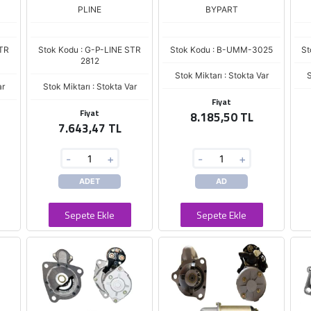
6D105 (023000-1290)
PLINE
BYPART
STR
Stok Kodu : G-P-LINE STR
Stok Kodu : B-UMM-3025
St
2812
Stok Miktarı : Stokta Var
S
ar
Stok Miktarı : Stokta Var
Fiyat
Fiyat
8.185,50 TL
7.643,47 TL
-
+
-
+
ADET
AD
Sepete Ekle
Sepete Ekle