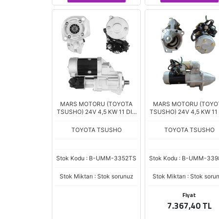
MARS MOTORU (TOYOTA
MARS MOTORU (TOYO
TSUSHO) 24V 4,5 KW 11 DIS
TSUSHO) 24V 4,5 KW 11
HITACHI ZX120 / KOBELCO /
HITACHI EX200 EXCAVAT
JCB / ISUZU 4BG1TC
ISUZU 4BD1 (023000-1
TOYOTA TSUSHO
TOYOTA TSUSHO
(024000-3120)
Stok Kodu : B-UMM-3352TS
Stok Kodu : B-UMM-33
Stok Miktarı : Stok sorunuz
Stok Miktarı : Stok soru
Fiyat
7.367,40 TL