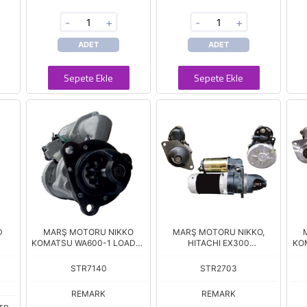
-
+
-
+
ADET
ADET
Sepete Ekle
Sepete Ekle
D
MARŞ MOTORU NIKKO
MARŞ MOTORU NIKKO,
KOMATSU WA600-1 LOADER
HITACHI EX300
KO
11D.7.5 K
EXCAVATOR/ISUZU
STR7140
STR2703
REMARK
REMARK