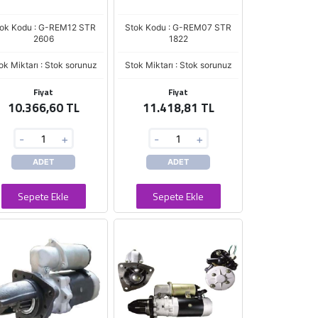
ok Kodu : G-REM12 STR
Stok Kodu : G-REM07 STR
2606
1822
ok Miktarı : Stok sorunuz
Stok Miktarı : Stok sorunuz
Fiyat
Fiyat
10.366,60 TL
11.418,81 TL
-
+
-
+
ADET
ADET
Sepete Ekle
Sepete Ekle