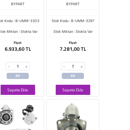
ISUZU 4HK1 - 4HK1T
(023000-1530)
BYPART
BYPART
(024000-0088)
ok Kodu : B-UMM-3303
Stok Kodu : B-UMM-3297
tok Miktarı : Stokta Var
Stok Miktarı : Stokta Var
Fiyat
Fiyat
6.933,60 TL
7.281,00 TL
-
+
-
+
AD
AD
Sepete Ekle
Sepete Ekle