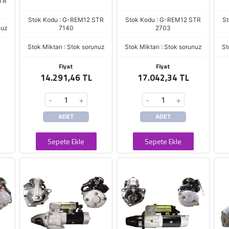
STR
Stok Kodu : G-REM12 STR
Stok Kodu : G-REM12 STR
St
nuz
7140
2703
Stok Miktarı : Stok sorunuz
Stok Miktarı : Stok sorunuz
St
Fiyat
Fiyat
14.291,46 TL
17.042,34 TL
-
+
-
+
ADET
ADET
Sepete Ekle
Sepete Ekle