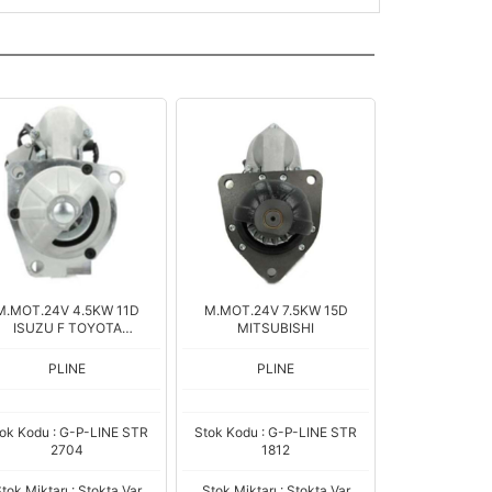
M.MOT.24V 4.5KW 11D
M.MOT.24V 7.5KW 15D
ISUZU F TOYOTA
MITSUBISHI
EXCAVATOR
PLINE
PLINE
ok Kodu : G-P-LINE STR
Stok Kodu : G-P-LINE STR
2704
1812
tok Miktarı : Stokta Var
Stok Miktarı : Stokta Var