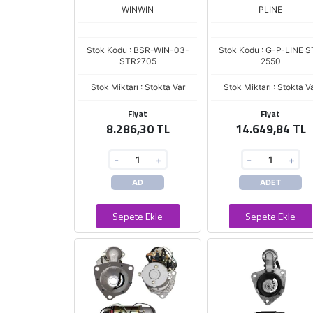
60ZV 6BG1T ISUZU
WINWIN
PLINE
MOTORLAR
Stok Kodu : BSR-WIN-03-
Stok Kodu : G-P-LINE 
STR2705
2550
Stok Miktarı : Stokta Var
Stok Miktarı : Stokta V
Fiyat
Fiyat
8.286,30 TL
14.649,84 TL
-
+
-
+
AD
ADET
Sepete Ekle
Sepete Ekle