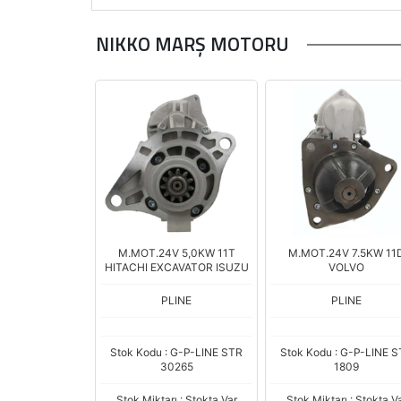
NIKKO MARŞ MOTORU
M.MOT.24V 5,0KW 11T
M.MOT.24V 7.5KW 11
HITACHI EXCAVATOR ISUZU
VOLVO
PLINE
PLINE
Stok Kodu : G-P-LINE STR
Stok Kodu : G-P-LINE 
30265
1809
Stok Miktarı : Stokta Var
Stok Miktarı : Stokta V