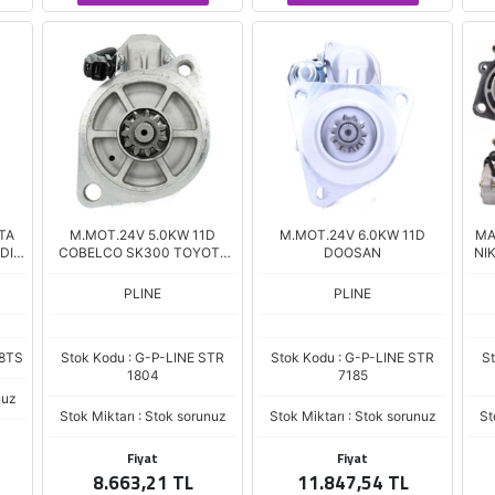
TA
M.MOT.24V 5.0KW 11D
M.MOT.24V 6.0KW 11D
MA
 DIS
COBELCO SK300 TOYOTA
DOOSAN
NI
OR /
EXCAVATOR
031)
PLINE
PLINE
98TS
Stok Kodu : G-P-LINE STR
Stok Kodu : G-P-LINE STR
S
1804
7185
nuz
Stok Miktarı : Stok sorunuz
Stok Miktarı : Stok sorunuz
St
Fiyat
Fiyat
8.663,21 TL
11.847,54 TL