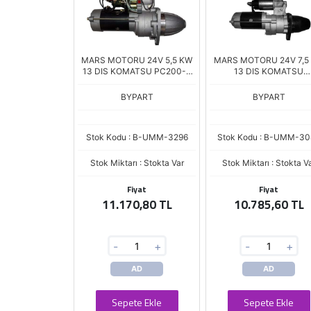
MARS MOTORU 24V 5,5 KW
MARS MOTORU 24V 7,5
13 DIS KOMATSU PC200-3
13 DIS KOMATSU
EXCAVATOR 4D120 - S6D105
JENERATOR S4D130 
(023000-3160)
PALETLI DOZER 4D13
BYPART
BYPART
(021000-2660)
Stok Kodu : B-UMM-3296
Stok Kodu : B-UMM-30
Stok Miktarı : Stokta Var
Stok Miktarı : Stokta V
Fiyat
Fiyat
11.170,80 TL
10.785,60 TL
-
+
-
+
AD
AD
Sepete Ekle
Sepete Ekle