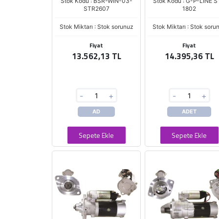
Stok Kodu : BSR-WIN-03-
Stok Kodu : G-P-LINE 
STR2607
1802
Stok Miktarı : Stok sorunuz
Stok Miktarı : Stok soru
Fiyat
Fiyat
13.562,13 TL
14.395,36 TL
-
+
-
+
AD
ADET
Sepete Ekle
Sepete Ekle