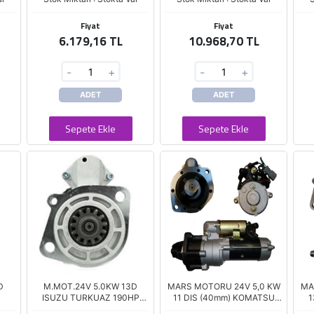
Fiyat
Fiyat
6.179,16 TL
10.968,70 TL
-
+
-
+
ADET
ADET
Sepete Ekle
Sepete Ekle
D
M.MOT.24V 5.0KW 13D
MARS MOTORU 24V 5,0 KW
MA
ISUZU TURKUAZ 190HP
11 DIS (40mm) KOMATSU
1
EURO4/4HK1
PC-200-5 6D95 - 4D105 -
ZX