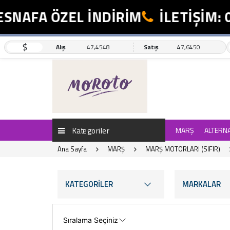
FA ÖZEL İNDİRİM
İLETİŞİM: 0554
$
Alış
47,4548
Satış
47,6450
Kategoriler
MARŞ
ALTERN
Ana Sayfa
MARŞ
MARŞ MOTORLARI (SIFIR)
KATEGORİLER
MARKALAR