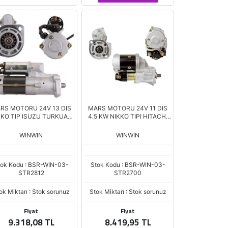
RS MOTORU 24V 13 DIS
MARS MOTORU 24V 11 DIS
KKO TIP ISUZU TURKUAZ
4.5 KW NIKKO TIPI HITACHI
190 HP EURO IV 4HK1
ZX120 EX200 JCB KOBELCO
MOTORLU IS MAKINESİ
LC SK 135 ISUZU
WINWIN
WINWIN
MOTORLAR 89
tok Kodu : BSR-WIN-03-
Stok Kodu : BSR-WIN-03-
STR2812
STR2700
ok Miktarı : Stok sorunuz
Stok Miktarı : Stok sorunuz
Fiyat
Fiyat
9.318,08 TL
8.419,95 TL