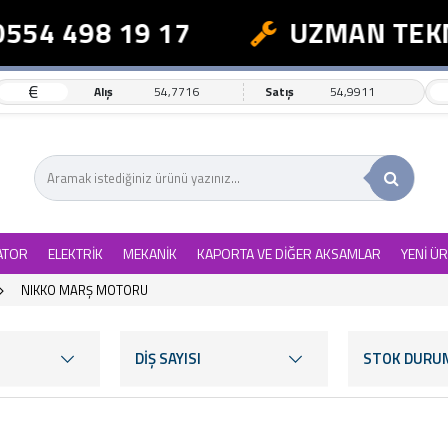
 498 19 17
UZMAN TEKNİK 
€
Alış
54,7716
Satış
54,9911
ATOR
ELEKTRİK
MEKANİK
KAPORTA VE DİĞER AKSAMLAR
YENİ Ü
NIKKO MARŞ MOTORU
DİŞ SAYISI
STOK DURU