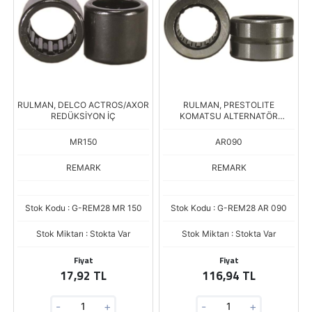
RULMAN, DELCO ACTROS/AXOR
RULMAN, PRESTOLITE
REDÜKSİYON İÇ
KOMATSU ALTERNATÖR
MASURA
MR150
AR090
REMARK
REMARK
Stok Kodu : G-REM28 MR 150
Stok Kodu : G-REM28 AR 090
Stok Miktarı : Stokta Var
Stok Miktarı : Stokta Var
Fiyat
Fiyat
17,92 TL
116,94 TL
-
+
-
+