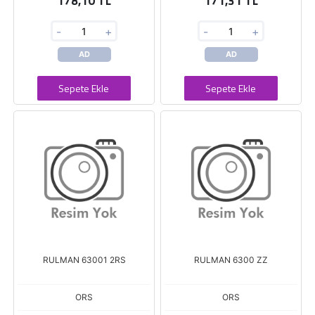
178,10 TL
171,31 TL
-
+
-
+
AD
AD
Sepete Ekle
Sepete Ekle
RULMAN 63001 2RS
RULMAN 6300 ZZ
ORS
ORS