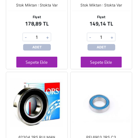
Stok Miktarı : Stokta Var
Stok Miktarı : Stokta Var
Fiyat
Fiyat
178,89 TL
149,14 TL
-
+
-
+
ADET
ADET
Sepete Ekle
Sepete Ekle
62304 2RS RULMAN
PFI 6903 2RS C3