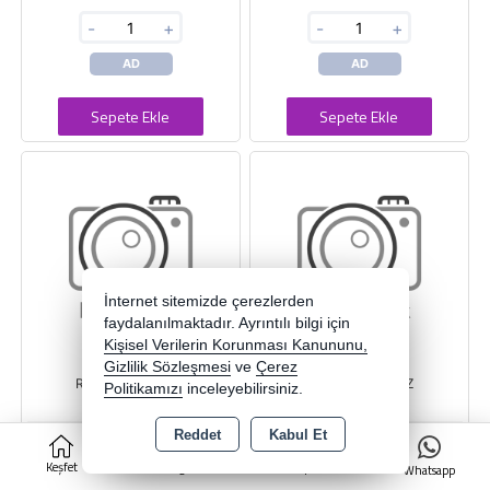
-
+
-
+
AD
AD
Sepete Ekle
Sepete Ekle
İnternet sitemizde çerezlerden
faydalanılmaktadır. Ayrıntılı bilgi için
Kişisel Verilerin Korunması Kanununu,
Gizlilik Sözleşmesi
ve
Çerez
RULMAN 6213 ZZ
RULMAN 6212 ZZ
Politikamızı
inceleyebilirsiniz.
Reddet
Kabul Et
0
ORS
ORS
Keşfet
Kategoriler
Sepet
Whatsapp