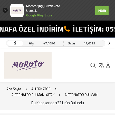
Moroto^|bg_BG:Vavoto
İNDİR
Ücretsiz
Google Play Store
 ÖZEL İNDİRİM
İLETİŞİM: 0554 4
$
Alış
47,4896
Satış
47,6799
Ana Sayfa
ALTERNATOR
ALTERNATOR RULMAN-YATAK
ALTERNATOR RULMAN
Bu Kategoride
122
Ürün Bulundu