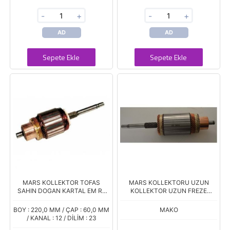
-
+
-
+
AD
AD
Sepete Ekle
Sepete Ekle
MARS KOLLEKTOR TOFAS
MARS KOLLEKTORU UZUN
SAHIN DOGAN KARTAL EM R9
KOLLEKTOR UZUN FREZE
R11 R19 FORD TAUNUS TRANSIT
MAGIRUS FIAT TRAKTOR 450
BENZINLI ANADOL 1600 991
480 MASSEY FERGUSON 135
BOY : 220,0 MM / ÇAP : 60,0 MM
MAKO
240 STEYR
/ KANAL : 12 / DİLİM : 23