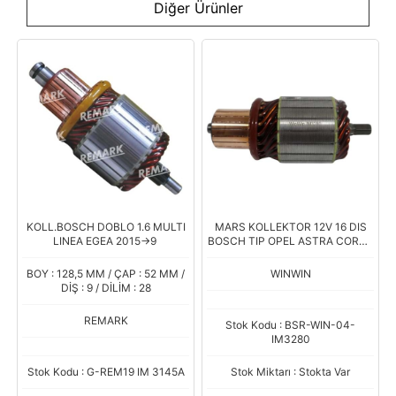
Diğer Ürünler
KOLL.BOSCH DOBLO 1.6 MULTI
MARS KOLLEKTOR 12V 16 DIS
LINEA EGEA 2015->9
BOSCH TIP OPEL ASTRA CORSA
200 SERI Boy.123,70 Cap.50
BOY : 128,5 MM / ÇAP : 52 MM /
WINWIN
DİŞ : 9 / DİLİM : 28
REMARK
Stok Kodu : BSR-WIN-04-
IM3280
Stok Kodu : G-REM19 IM 3145A
Stok Miktarı : Stokta Var