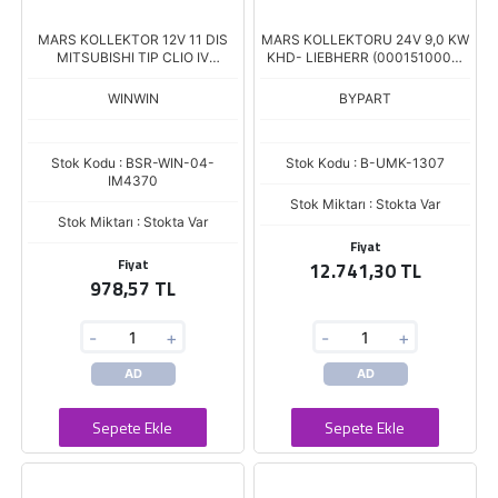
MARS KOLLEKTOR 12V 11 DIS
MARS KOLLEKTORU 24V 9,0 KW
MITSUBISHI TIP CLIO IV
KHD- LIEBHERR (0001510003)
MEGANE DACIA DOKKER
(IM-1115) (UMM-3569)
DUSTER 1.2 BOY.107 CAP.54
WINWIN
BYPART
Stok Kodu : BSR-WIN-04-
Stok Kodu : B-UMK-1307
IM4370
Stok Miktarı : Stokta Var
Stok Miktarı : Stokta Var
Fiyat
Fiyat
12.741,30 TL
978,57 TL
-
+
-
+
AD
AD
Sepete Ekle
Sepete Ekle