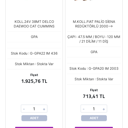
KOLL.24V 38MT DELCO
M.KOLL.FIAT PALİO SİENA
DAEWOO CAT CUMMINS
REDÜKTÖRLÜ 2000-->
GPA
ÇAPI : 47.5 MM / BOYU : 120 MM
/ 21 DİLİM / 11 DİŞ
GPA
Stok Kodu : G-GPA22 IM 436
Stok Miktarı : Stokta Var
Stok Kodu : G-GPA20 IM 2003
Fiyat
Stok Miktarı : Stokta Var
1.925,76 TL
Fiyat
713,41 TL
-
+
-
+
ADET
ADET