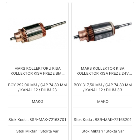
MARS KOLLEKTORU KISA
MARS KOLLEKTOR KISA
KOLLEKTOR KISA FREZE BMC
KOLLEKTOR KISA FREZE 24V
TM30 MAGIRUS MASSEY
DODGE AS 26200 FORD CARGO
FERGUSON PANCAR MOTOR
201
BOY 292,00 MM / ÇAP 74,80 MM
BOY 317,50 MM / ÇAP 74,80 MM
STEYR FIAT
/ KANAL 12 / DİLİM 23
/ KANAL 12 / DİLİM 33
MAKO
MAKO
Stok Kodu : BSR-MAK-72163701
Stok Kodu : BSR-MAK-72163201
Stok Miktarı : Stokta Var
Stok Miktarı : Stokta Var