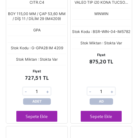
CITR.C4
VALEO TIP i20 KONA TUCSON
SPORTAGE Boy.112,00
Cap.53,80
BOY 115,00 MM / ÇAP 53,60 MM
WINWIN
/ DİŞ 11 / DİLİM 29 (IM4209)
GPA
Stok Kodu : BSR-WIN-04-IM5782
Stok Miktarı : Stokta Var
Stok Kodu : G-GPA28 IM 4209
Fiyat
Stok Miktarı : Stokta Var
875,20 TL
Fiyat
727,51 TL
-
+
-
+
ADET
AD
Sepete Ekle
Sepete Ekle