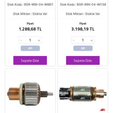
Stok Kodu : BSR-WIN-04-IM801
Stok Kodu : BSR-WIN-04-IM138
Stok Miktarı : Stokta Var
Stok Miktarı : Stokta Var
Fiyat
Fiyat
1.288,68 TL
3.198,19 TL
-
+
-
+
AD
AD
Sepete Ekle
Sepete Ekle