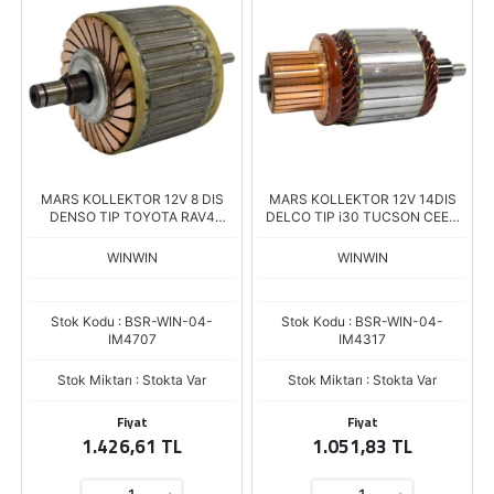
MARS KOLLEKTOR 12V 8 DIS
MARS KOLLEKTOR 12V 14DIS
DENSO TIP TOYOTA RAV4
DELCO TIP i30 TUCSON CEED
AVENSIS CAMRY 2.0 Boy.91,50
SPORTAGE STONIC Boy.124.00
Çap.51,00
Cap.54
WINWIN
WINWIN
Stok Kodu : BSR-WIN-04-
Stok Kodu : BSR-WIN-04-
IM4707
IM4317
Stok Miktarı : Stokta Var
Stok Miktarı : Stokta Var
Fiyat
Fiyat
1.426,61 TL
1.051,83 TL