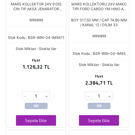
MARS KOLLEKTOR 24V 9 DIS
MARS KOLLEKTORU 24V MAKO
CIN TIP AKSA JENARATOR
TIPI FORD CARGO YM HINO AS
Boy.160 Çap.60
26.200 72163201
WINWIN
BOY 317,50 MM / ÇAP 74,80 MM
/ KANAL 12 / DİLİM 33
WINWIN
Stok Kodu : BSR-WIN-04-IM9411
Stok Miktarı : Stokta Var
Stok Kodu : BSR-WIN-04-IM93
Fiyat
Stok Miktarı : Stokta Var
1.126,32 TL
Fiyat
2.384,71 TL
-
+
-
+
AD
AD
Sepete Ekle
Sepete Ekle