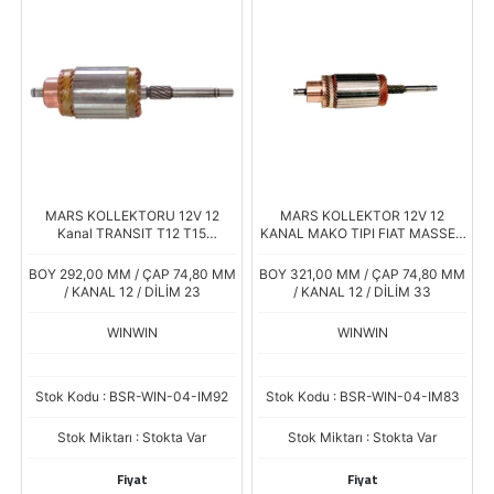
MARS KOLLEKTORU 12V 12
MARS KOLLEKTOR 12V 12
Kanal TRANSIT T12 T15
KANAL MAKO TIPI FIAT MASSEY
MAGIRUS KISA BAKIR KISA
FERGUSON AS600 STEYR
FREZE MAKO TIP 72163701 ****
72386801
BOY 292,00 MM / ÇAP 74,80 MM
BOY 321,00 MM / ÇAP 74,80 MM
/ KANAL 12 / DİLİM 23
/ KANAL 12 / DİLİM 33
WINWIN
WINWIN
Stok Kodu : BSR-WIN-04-IM92
Stok Kodu : BSR-WIN-04-IM83
Stok Miktarı : Stokta Var
Stok Miktarı : Stokta Var
Fiyat
Fiyat