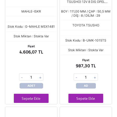
TSUSHO) 12V 8 DIS OPEL
COMBO - ASTRA DIZEL / FIAT
ALBEA 1.2
MAHLE-ISKR
BOY : 111,00 MM / ÇAP : 50,5 MM
/ DİŞ : 8 / DİLİM : 29
TOYOTA TSUSHO
Stok Kodu : G-MAHLE MSX1481
Stok Miktarı : Stokta Var
Stok Kodu : B-UMK-1015TS
Fiyat
Stok Miktarı : Stokta Var
4.606,07 TL
Fiyat
987,30 TL
-
+
-
+
ADET
AD
Sepete Ekle
Sepete Ekle