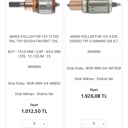
MARS KOLLEKTOR 12V 12 DIS
MARS KOLLEKTOR 12V 9 DIS
PAL TIPI SKODA FAVORIT 136L
DENSO TIP CUMMINS ISB 6.7
FABIA FELICIA
4.8Kw Marslara Boy.178 Çap.60
BOY : 131,0 MM / ÇAP : 49,0 MM
WINWIN
/ DİŞ : 12 / DİLİM : 23
WINWIN
Stok Kodu : BSR-WIN-04-IM7928
Stok Miktarı : Stokta Var
Stok Kodu : BSR-WIN-04-IM800
Fiyat
Stok Miktarı : Stokta Var
1.926,08 TL
Fiyat
1.012,50 TL
-
+
-
+