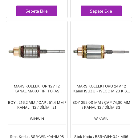
Sepete Ekle
Sepete Ekle
MARS KOLLEKTOR 12V 12
MARS KOLLEKTORU 24V 12
KANAL MAKO TIPI TOFAS
Kanal ISUZU - IVECO M 23 KISA
DOGAN SLX 98-99 TEMPRA
BAKIR KISA FREZE MAKO TIP
SEKMANLI
72161601
BOY : 216,2 MM / ÇAP : 51,4 MM /
BOY 292,00 MM / ÇAP 74,80 MM
KANAL : 12 / DİLİM : 21
/ KANAL 12 / DİLİM 33
WINWIN
WINWIN
Stok Kodu : BSR-WIN-04-IM98
Stok Kodu : BSR-WIN-04-IM96