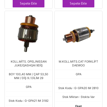
Sepete Ekle
Sepete Ekle
KOLL.MİTS. OPEL/NISSAN
M.KOLL.MITS.CAT FORKLİFT
JUKE/QASHQAI 9DİŞ
DAEWOO
BOY 100,40 MM / ÇAP 53,50
GPA
MM / DİŞ 9 / DİLİM 29
GPA
Stok Kodu : G-GPA20 IM 2810
Stok Miktarı : Stokta Var
Stok Kodu : G-GPA21 IM 3182
Fiyat