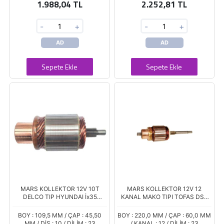
1.988,04 TL
2.252,81 TL
-
+
-
+
AD
AD
Sepete Ekle
Sepete Ekle
MARS KOLLEKTOR 12V 10T
MARS KOLLEKTOR 12V 12
DELCO TIP HYUNDAI İx35
KANAL MAKO TIPI TOFAS DSK
SANTA FE SPORTAGE OPEL
1600 R9 FORD TAUNUS
INSIGINA
74880991
BOY : 109,5 MM / ÇAP : 45,50
BOY : 220,0 MM / ÇAP : 60,0 MM
MM / DİŞ : 10 / DİLİM : 23
/ KANAL : 12 / DİLİM : 23