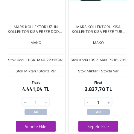
MARS KOLLEKTOR UZUN
MARS KOLLEKTORU KISA
KOLLEKTOR KISA FREZE DODGE
KOLLEKTOR KISA FREZE TURK
AS250 AS900 FORD CARGO
TRAKTOR 11 4 SILINDIRLI 3.5 KW
D1210 1312 BMC TM140 941
KISA TIP 63296859 702
MAKO
MAKO
Stok Kodu : BSR-MAK-72313941
Stok Kodu : BSR-MAK-72163702
Stok Miktarı : Stokta Var
Stok Miktarı : Stokta Var
Fiyat
Fiyat
4.441,04 TL
3.827,70 TL
-
+
-
+
AD
AD
Sepete Ekle
Sepete Ekle