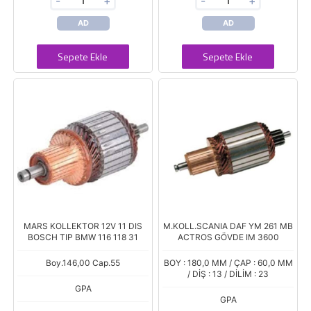
-
+
-
+
AD
AD
Sepete Ekle
Sepete Ekle
MARS KOLLEKTOR 12V 11 DIS
M.KOLL.SCANIA DAF YM 261 MB
BOSCH TIP BMW 116 118 31
ACTROS GÖVDE IM 3600
Boy.146,00 Cap.55
BOY : 180,0 MM / ÇAP : 60,0 MM
/ DİŞ : 13 / DİLİM : 23
GPA
GPA