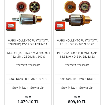
MARS KOLLEKTORU (TOYOTA
MARS KOLLEKTORU (TOYOTA
TSUSHO) 12V 9 DIS HYUNDAI
TSUSHO) 12V 9 DIS FORD
H100 / MITSUBISHI L300 E.M..
CONNECT DIZEL Y.M.
IM3041 ÇAPI : 53.5 MM / BOYU :
IM3120A BOY 111,0 MM / ÇAP
152 MM / 25 DİLİM / 9 DİŞ
44,6 MM / DİŞ 9 / DİLİM 23
TOYOTA TSUSHO
TOYOTA TSUSHO
Stok Kodu : B-UMK-1007TS
Stok Kodu : B-UMK-1133TS
Stok Miktarı : Stokta Var
Stok Miktarı : Stokta Var
Fiyat
Fiyat
1.079,10 TL
809,10 TL