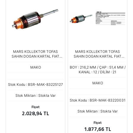
MARS KOLLEKTOR TOFAS
MARS KOLLEKTOR TOFAS
SAHIN DOGAN KARTAL FIAT
SAHIN DOGAN KARTAL FIAT
TEMPRA TIPO UNO PALIO SIENA
UNO TEMPRA TIPO 63223031
WEEKEND 1400 63223101 127
031
MAKO
BOY : 216,2 MM / ÇAP : 51,4 MM /
KANAL : 12 / DİLİM : 21
MAKO
Stok Kodu : BSR-MAK-83225127
Stok Miktarı : Stokta Var
Stok Kodu : BSR-MAK-83220031
Fiyat
Stok Miktarı : Stokta Var
2.028,94 TL
Fiyat
1.877,66 TL