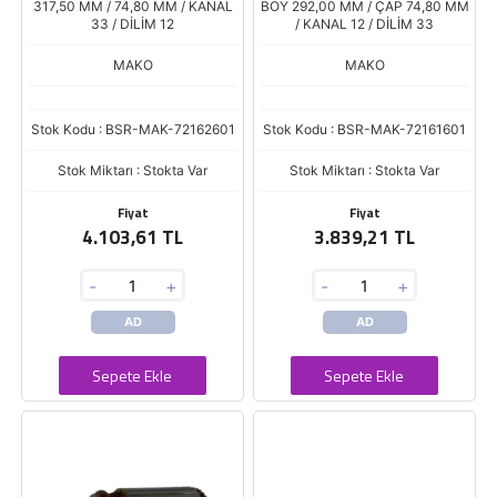
MAGIRUS 63207143 601
317,50 MM / 74,80 MM / KANAL
BOY 292,00 MM / ÇAP 74,80 MM
33 / DİLİM 12
/ KANAL 12 / DİLİM 33
MAKO
MAKO
Stok Kodu : BSR-MAK-72162601
Stok Kodu : BSR-MAK-72161601
Stok Miktarı : Stokta Var
Stok Miktarı : Stokta Var
Fiyat
Fiyat
4.103,61 TL
3.839,21 TL
-
+
-
+
AD
AD
Sepete Ekle
Sepete Ekle