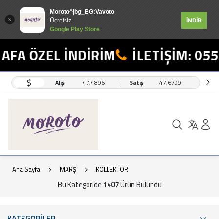
Moroto^|bg_BG:Vavoto
İNDİR
Ücretsiz
Google Play Store
ÖZEL İNDİRİM
İLETİŞİM: 0554 49
$
Alış
47,4896
Satış
47,6799
Ana Sayfa
MARŞ
KOLLEKTÖR
Bu Kategoride
1407
Ürün Bulundu
KATEGORİLER