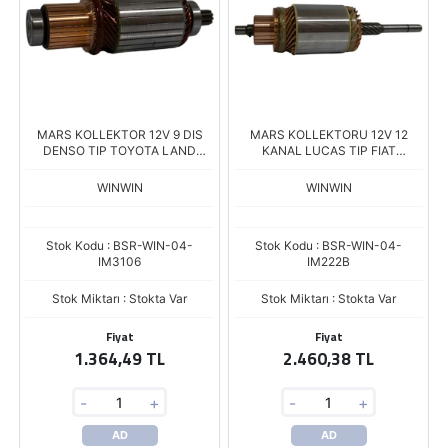
MARS KOLLEKTOR 12V 9 DIS
MARS KOLLEKTORU 12V 12
DENSO TIP TOYOTA LAND
KANAL LUCAS TIP FIAT
CRUISER HYSTER FORKLIFT
TRAKTOR UNIVERSAL TRAKTOR
TIT107
WINWIN
WINWIN
Stok Kodu : BSR-WIN-04-
Stok Kodu : BSR-WIN-04-
IM3106
IM222B
Stok Miktarı : Stokta Var
Stok Miktarı : Stokta Var
Fiyat
Fiyat
1.364,49 TL
2.460,38 TL
-
+
-
+
AD
AD