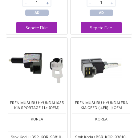
-
+
-
+
AD
AD
Sepete Ekle
Sepete Ekle
FREN MUSURU HYUNDAI IX35
FREN MUSURU HYUNDAI ERA
KIA SPORTAGE 11> (OEM)
KIA CEED ( 4FİŞLİ) OEM
KOREA
KOREA
Stok Kodu : BSR-KOR-93810-
Stok Kodu : BSR-KOR-93810-