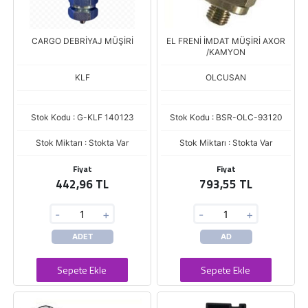
CARGO DEBRİYAJ MÜŞİRİ
EL FRENİ İMDAT MÜŞİRİ AXOR
/KAMYON
KLF
OLCUSAN
Stok Kodu : G-KLF 140123
Stok Kodu : BSR-OLC-93120
Stok Miktarı : Stokta Var
Stok Miktarı : Stokta Var
Fiyat
Fiyat
442,96 TL
793,55 TL
-
+
-
+
ADET
AD
Sepete Ekle
Sepete Ekle