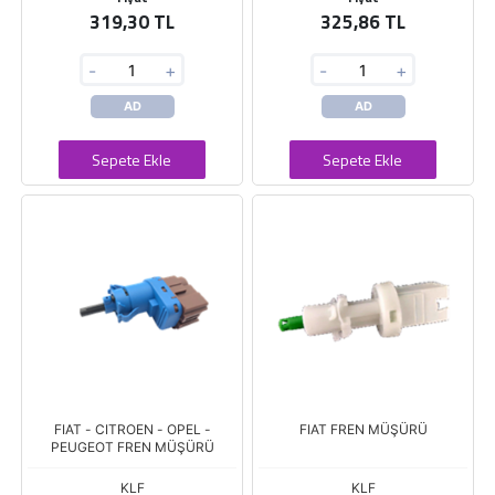
319,30 TL
325,86 TL
-
+
-
+
AD
AD
Sepete Ekle
Sepete Ekle
FIAT - CITROEN - OPEL -
FIAT FREN MÜŞÜRÜ
PEUGEOT FREN MÜŞÜRÜ
KLF
KLF