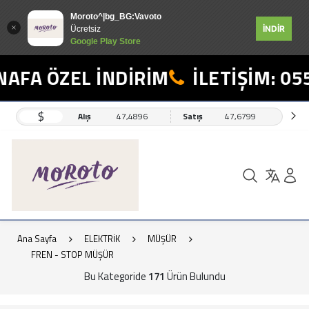
Moroto^|bg_BG:Vavoto
İNDİR
Ücretsiz
Google Play Store
 ÖZEL İNDİRİM
İLETİŞİM: 0554 4
$
Alış
47,4896
Satış
47,6799
Ana Sayfa
ELEKTRİK
MÜŞÜR
FREN - STOP MÜŞÜR
Bu Kategoride
171
Ürün Bulundu