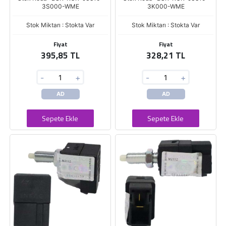
3S000-WME
3K000-WME
Stok Miktarı : Stokta Var
Stok Miktarı : Stokta Var
Fiyat
Fiyat
395,85 TL
328,21 TL
-
+
-
+
AD
AD
Sepete Ekle
Sepete Ekle