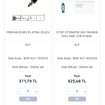
FREN MUSURU PLATINLI ISUZU
STOP OTOMATIK 24V YM.NEW
HOLLAND JCB IS MAK.
KLF
KLF
Stok Kodu : BSR-KLF-700003
Stok Kodu : BSR-KLF-643245
Stok Miktarı : Stokta Var
Stok Miktarı : Stokta Var
Fiyat
Fiyat
371,79 TL
625,48 TL
-
+
-
+
AD
AD