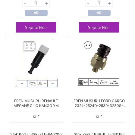
-
+
-
+
AD
AD
Sepete Ekle
Sepete Ekle
FREN MUSURU RENAULT
FREN MUSURU FORD CARGO
MEGANE CLIO KANGO YM
2324-2524D-2530-3230S-
3230C-4030-1830-1824
KLF
KLF
Stok Kodu : BSR-KLF-640200
Stok Kodu : BSR-KLF-640185