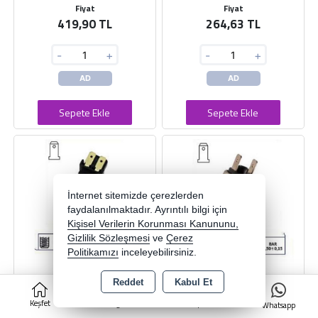
Fiyat
Fiyat
419,90 TL
264,63 TL
-
+
-
+
AD
AD
Sepete Ekle
Sepete Ekle
İnternet sitemizde çerezlerden
faydalanılmaktadır. Ayrıntılı bilgi için
Kişisel Verilerin Korunması Kanununu,
Gizlilik Sözleşmesi
ve
Çerez
Politikamızı
inceleyebilirsiniz.
Reddet
Kabul Et
0
FREN MUSURU FORD TRANSIT
FREN MUSURU FATIH
Keşfet
Kategoriler
Sepet
Whatsapp