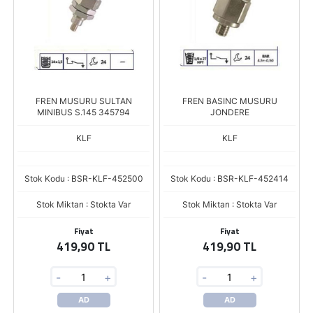
FREN MUSURU SULTAN
FREN BASINC MUSURU
MINIBUS S.145 345794
JONDERE
KLF
KLF
Stok Kodu : BSR-KLF-452500
Stok Kodu : BSR-KLF-452414
Stok Miktarı : Stokta Var
Stok Miktarı : Stokta Var
Fiyat
Fiyat
419,90 TL
419,90 TL
-
+
-
+
AD
AD