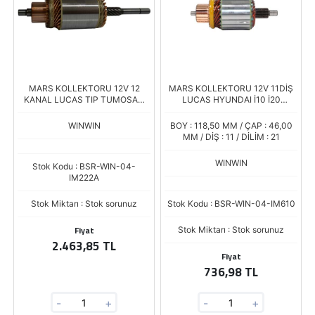
MARS KOLLEKTORU 12V 12
MARS KOLLEKTORU 12V 11DİŞ
KANAL LUCAS TIP TUMOSAN
LUCAS HYUNDAI İ10 İ20
TRAKTOR TIT205
ACCENT BLUE KIA CEED RIO1.2-
1.4 BENZİNLİ Boy.118,0
WINWIN
BOY : 118,50 MM / ÇAP : 46,00
MM / DİŞ : 11 / DİLİM : 21
WINWIN
Stok Kodu : BSR-WIN-04-
IM222A
Stok Miktarı : Stok sorunuz
Stok Kodu : BSR-WIN-04-IM610
Fiyat
Stok Miktarı : Stok sorunuz
2.463,85 TL
Fiyat
736,98 TL
-
+
-
+