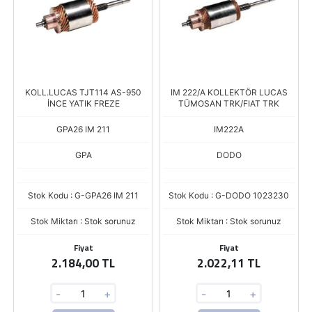
KOLL.LUCAS TJT114 AS-950
IM 222/A KOLLEKTÖR LUCAS
İNCE YATIK FREZE
TÜMOSAN TRK/FIAT TRK
GPA26 IM 211
IM222A
GPA
DODO
Stok Kodu : G-GPA26 IM 211
Stok Kodu : G-DODO 1023230
Stok Miktarı : Stok sorunuz
Stok Miktarı : Stok sorunuz
Fiyat
Fiyat
2.184,00 TL
2.022,11 TL
-
+
-
+