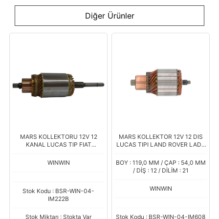
Diğer Ürünler
MARS KOLLEKTORU 12V 12
MARS KOLLEKTOR 12V 12 DIS
KANAL LUCAS TIP FIAT
LUCAS TIPI LAND ROVER LADA
TRAKTOR UNIVERSAL TRAKTOR
NISSAN TERRANO
TIT107
WINWIN
BOY : 119,0 MM / ÇAP : 54,0 MM
/ DİŞ : 12 / DİLİM : 21
WINWIN
Stok Kodu : BSR-WIN-04-
IM222B
Stok Miktarı : Stokta Var
Stok Kodu : BSR-WIN-04-IM608