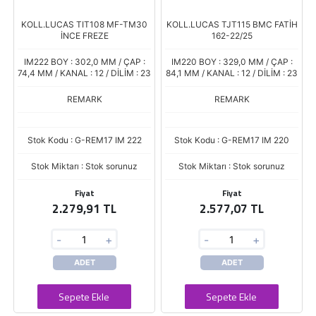
KOLL.LUCAS TIT108 MF-TM30
KOLL.LUCAS TJT115 BMC FATİH
İNCE FREZE
162-22/25
IM222 BOY : 302,0 MM / ÇAP :
IM220 BOY : 329,0 MM / ÇAP :
74,4 MM / KANAL : 12 / DİLİM : 23
84,1 MM / KANAL : 12 / DİLİM : 23
REMARK
REMARK
Stok Kodu : G-REM17 IM 222
Stok Kodu : G-REM17 IM 220
Stok Miktarı : Stok sorunuz
Stok Miktarı : Stok sorunuz
Fiyat
Fiyat
2.279,91 TL
2.577,07 TL
-
+
-
+
ADET
ADET
Sepete Ekle
Sepete Ekle