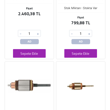
Fiyat
Stok Miktarı : Stokta Var
2.460,38 TL
Fiyat
799,88 TL
-
+
-
+
AD
AD
Sepete Ekle
Sepete Ekle