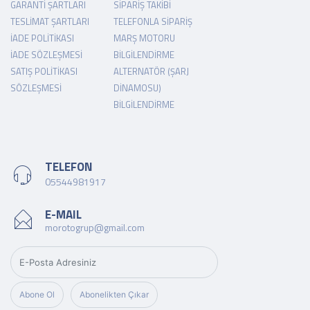
GARANTI ŞARTLARI
SIPARIŞ TAKIBI
TESLIMAT ŞARTLARI
TELEFONLA SIPARIŞ
İADE POLITIKASI
MARŞ MOTORU
İADE SÖZLEŞMESI
BILGILENDIRME
SATIŞ POLITIKASI
ALTERNATÖR (ŞARJ
SÖZLEŞMESI
DINAMOSU)
BILGILENDIRME
TELEFON
05544981917
E-MAIL
morotogrup@gmail.com
Abone Ol
Abonelikten Çıkar