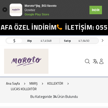
Moroto^|bg_BG:Vavoto
İNDİR
Ücretsiz
Google Play Store
 ÖZEL İNDİRİM
İLETİŞİM: 0554 4
$
Alış
47,4548
Satış
47,6450
Ana Sayfa
MARŞ
KOLLEKTÖR
LUCAS KOLLEKTÖR
Bu Kategoride
34
Ürün Bulundu