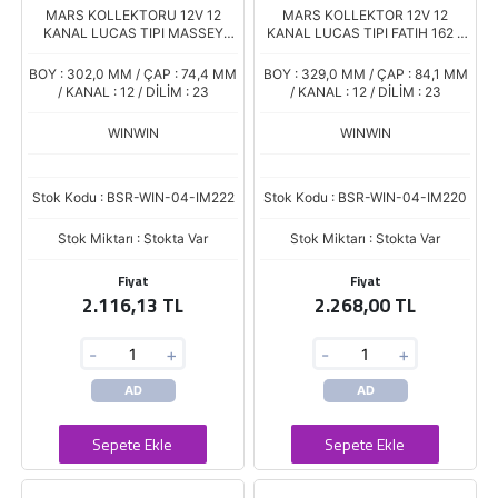
MARS KOLLEKTORU 12V 12
MARS KOLLEKTOR 12V 12
KANAL LUCAS TIPI MASSEY
KANAL LUCAS TIPI FATIH 162 -
FERGUSON 135 240 BMC TM30
22 162 - 25 INCE MIL TJT-115
IMT TRAKTOR TIT-108
BOY : 302,0 MM / ÇAP : 74,4 MM
BOY : 329,0 MM / ÇAP : 84,1 MM
/ KANAL : 12 / DİLİM : 23
/ KANAL : 12 / DİLİM : 23
WINWIN
WINWIN
Stok Kodu : BSR-WIN-04-IM222
Stok Kodu : BSR-WIN-04-IM220
Stok Miktarı : Stokta Var
Stok Miktarı : Stokta Var
Fiyat
Fiyat
2.116,13 TL
2.268,00 TL
-
+
-
+
AD
AD
Sepete Ekle
Sepete Ekle