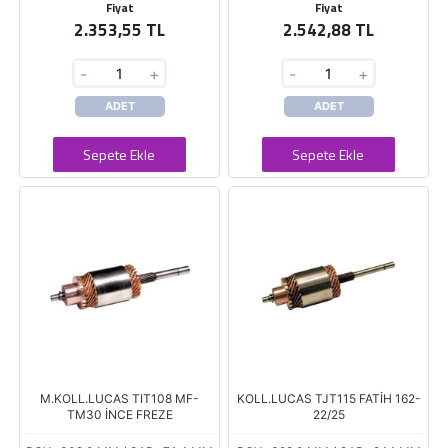
Fiyat
Fiyat
2.353,55 TL
2.542,88 TL
-
+
-
+
ADET
ADET
Sepete Ekle
Sepete Ekle
M.KOLL.LUCAS TIT108 MF-
KOLL.LUCAS TJT115 FATİH 162-
TM30 İNCE FREZE
22/25