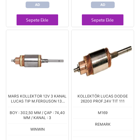
AD
AD
Sepete Ekle
Sepete Ekle
MARS KOLLEKTOR 12V 3 KANAL
KOLLEKTÖR LUCAS DODGE
LUCAS TIP M.FERGUSON 135
26200 PROF.24V TIT 111
FORD TRAKTÖR 2000
BOY : 302,50 MM / ÇAP : 74,40
M169
MM / KANAL : 3
REMARK
WINWIN