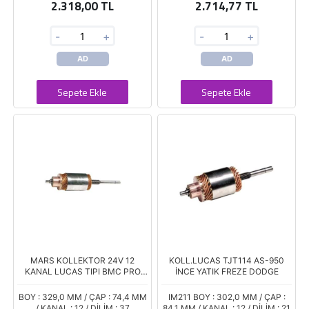
2.318,00 TL
2.714,77 TL
-
+
-
+
AD
AD
Sepete Ekle
Sepete Ekle
MARS KOLLEKTOR 24V 12
KOLL.LUCAS TJT114 AS-950
KANAL LUCAS TIPI BMC PRO
İNCE YATIK FREZE DODGE
620 INCE MIL UZUN TIT-212
BOY : 329,0 MM / ÇAP : 74,4 MM
IM211 BOY : 302,0 MM / ÇAP :
/ KANAL : 12 / DİLİM : 37
84,1 MM / KANAL : 12 / DİLİM : 21