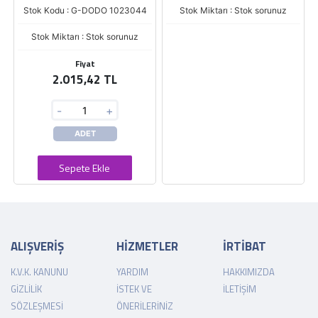
Stok Kodu : G-DODO 1023044
Stok Miktarı : Stok sorunuz
Stok Miktarı : Stok sorunuz
Fiyat
2.015,42 TL
-
+
ADET
Sepete Ekle
ALIŞVERİŞ
HİZMETLER
İRTİBAT
K.V.K. KANUNU
YARDIM
HAKKIMIZDA
GIZLILIK
İSTEK VE
İLETIŞIM
SÖZLEŞMESI
ÖNERILERINIZ