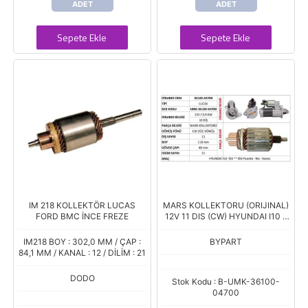
ADET
ADET
Sepete Ekle
Sepete Ekle
IM 218 KOLLEKTÖR LUCAS
MARS KOLLEKTORU (ORIJINAL)
FORD BMC İNCE FREZE
12V 11 DIS (CW) HYUNDAI I10 -
I20 1.2 / KIA PICANTO - RIO -
STONIC (BOY: 118MM - GOVDE
IM218 BOY : 302,0 MM / ÇAP :
BYPART
CA
84,1 MM / KANAL : 12 / DİLİM : 21
DODO
Stok Kodu : B-UMK-36100-
04700