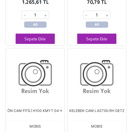
1.265,61 TL
70,79 TL
-
+
-
+
AD
AD
Sepete Ekle
Sepete Ekle
ÖN CAM FİTİLİ H100 KMYT 04->
KELEBEK CAM LASTIGI RH GETZ
MOBIS
MOBIS