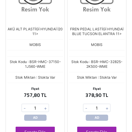
AKÜ ALT PLASTİGİ HYUNDAİ İ20
FREN PEDAL LASTİGİ HYUNDAİ
11>
BLUE TUCSON ELANTRA 11>
MOBIS
MOBIS
Stok Kodu : BSR-HMC-37150-
Stok Kodu : BSR-HMC-32825-
1J560-WME
2K500-WME
Stok Miktarı : Stokta Var
Stok Miktarı : Stokta Var
Fiyat
Fiyat
757,80 TL
378,90 TL
-
+
-
+
AD
AD
Sepete Ekle
Sepete Ekle