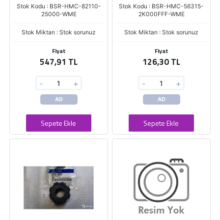
Stok Kodu : BSR-HMC-82110-
Stok Kodu : BSR-HMC-56315-
25000-WME
2K000FFF-WME
Stok Miktarı : Stok sorunuz
Stok Miktarı : Stok sorunuz
Fiyat
Fiyat
547,91 TL
126,30 TL
-
+
-
+
AD
AD
Sepete Ekle
Sepete Ekle