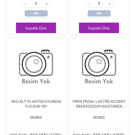
-
+
-
+
AD
AD
Sepete Ekle
Sepete Ekle
AKÜ ALT PLASTİGİ HYUNDAİ
FREN PEDAL LASTİĞİ ACCENT
TUCSON 16>
ERA/İ30/İ20/H100/STAREX
BONGO 16>
MOBIS
MOBIS
Stok Kodu : BSR-HMC-37150-
Stok Kodu : BSR-HMC-32825-