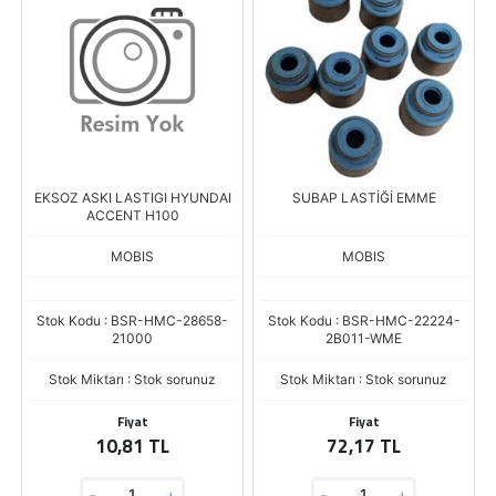
EKSOZ ASKI LASTIGI HYUNDAI
SUBAP LASTİĞİ EMME
ACCENT H100
MOBIS
MOBIS
Stok Kodu : BSR-HMC-28658-
Stok Kodu : BSR-HMC-22224-
21000
2B011-WME
Stok Miktarı : Stok sorunuz
Stok Miktarı : Stok sorunuz
Fiyat
Fiyat
10,81 TL
72,17 TL
-
+
-
+