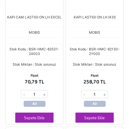
KAPI CAM LASTIGI ON LH EXCEL
KAPI LASTIGI ON LH IX35
MOBIS
MOBIS
Stok Kodu : BSR-HMC-82531-
Stok Kodu : BSR-HMC-82130-
24003
2Y000
Stok Miktarı : Stok sorunuz
Stok Miktarı : Stok sorunuz
Fiyat
Fiyat
70,79 TL
258,70 TL
-
+
-
+
AD
AD
Sepete Ekle
Sepete Ekle