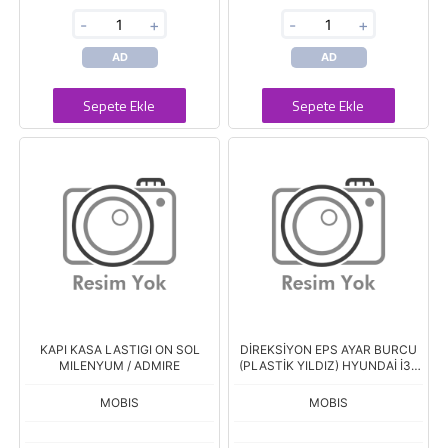
-
+
-
+
AD
AD
Sepete Ekle
Sepete Ekle
KAPI KASA LASTIGI ON SOL
DİREKSİYON EPS AYAR BURCU
MILENYUM / ADMIRE
(PLASTİK YILDIZ) HYUNDAİ İ30
ELANTRA CEED
MOBIS
MOBIS