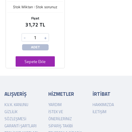
Stok Miktarı : Stok sorunuz
Fiyat
31,72 TL
-
+
ADET
Sepete Ekle
ALIŞVERİŞ
HİZMETLER
İRTİBAT
K.V.K. KANUNU
YARDIM
HAKKIMIZDA
GIZLILIK
İSTEK VE
İLETIŞIM
SÖZLEŞMESI
ÖNERILERINIZ
GARANTI ŞARTLARI
SIPARIŞ TAKIBI