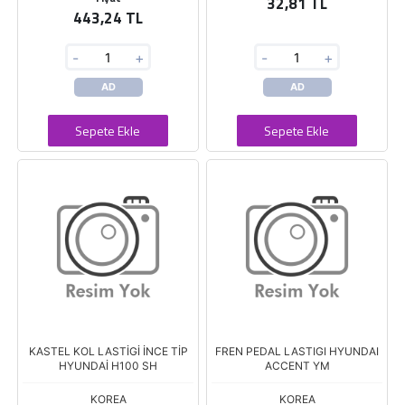
32,81 TL
443,24 TL
-
+
-
+
AD
AD
Sepete Ekle
Sepete Ekle
KASTEL KOL LASTİGİ İNCE TİP
FREN PEDAL LASTIGI HYUNDAI
HYUNDAİ H100 SH
ACCENT YM
KOREA
KOREA