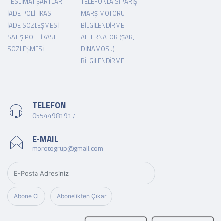
TESLIMAT ŞARTLARI
TELEFONLA SIPARIŞ
İADE POLITIKASI
MARŞ MOTORU
İADE SÖZLEŞMESI
BILGILENDIRME
SATIŞ POLITIKASI
ALTERNATÖR (ŞARJ
SÖZLEŞMESI
DINAMOSU)
BILGILENDIRME
TELEFON
05544981917
E-MAIL
morotogrup@gmail.com
Abone Ol
Abonelikten Çıkar