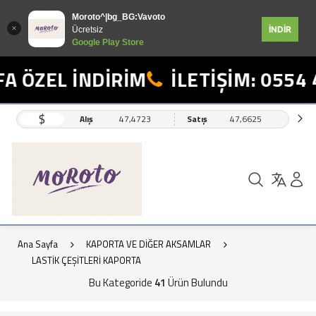
Moroto^|bg_BG:Vavoto
İNDİR
Ücretsiz
Google Play Store
EL İNDİRİM
İLETİŞİM: 0554 498 
$
Alış
47,4723
Satış
47,6625
Ana Sayfa
KAPORTA VE DİĞER AKSAMLAR
LASTİK ÇEŞİTLERİ KAPORTA
Bu Kategoride
41
Ürün Bulundu