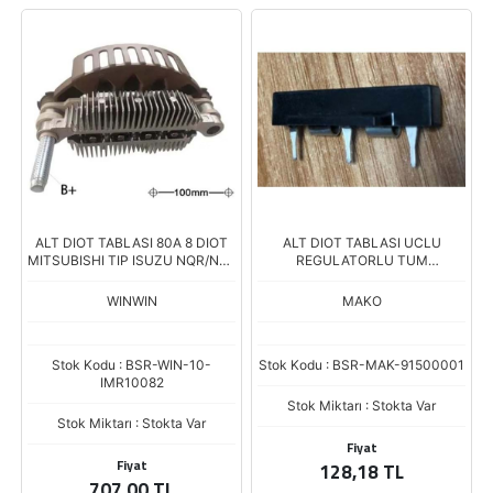
ALT DIOT TABLASI 80A 8 DIOT
ALT DIOT TABLASI UCLU
MITSUBISHI TIP ISUZU NQR/NLR
REGULATORLU TUM
4JJ1/4HK1 100MM
ALTERNATORLERDE 001
WINWIN
MAKO
Stok Kodu : BSR-WIN-10-
Stok Kodu : BSR-MAK-91500001
IMR10082
Stok Miktarı : Stokta Var
Stok Miktarı : Stokta Var
Fiyat
Fiyat
128,18 TL
707,00 TL