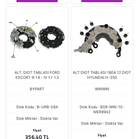
ALT. DIOT TABLASI FORD
ALT DIOT TABLASI 180A 12 DIOT
ESCORT III 1.6 - IV 1.1-1.3
HYUNDAI H-350
BYPART
WINWIN
Stok Kodu : B-URB-06A
Stok Kodu : BSR-WIN-10-
MER8942
Stok Miktarı : Stokta Var
Stok Miktarı : Stokta Var
Fiyat
Fiyat
356,40 TL