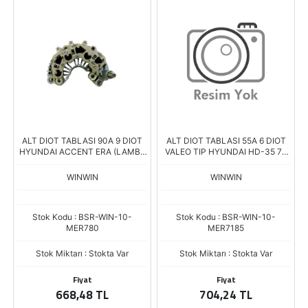
ALT DIOT TABLASI 90A 9 DIOT
ALT DIOT TABLASI 55A 6 DIOT
HYUNDAI ACCENT ERA (LAMBA
VALEO TIP HYUNDAI HD-35 75
DIYOTLU)
KAMYONET CAP.107 37300-
48100
WINWIN
WINWIN
Stok Kodu : BSR-WIN-10-
Stok Kodu : BSR-WIN-10-
MER780
MER7185
Stok Miktarı : Stokta Var
Stok Miktarı : Stokta Var
Fiyat
Fiyat
668,48 TL
704,24 TL