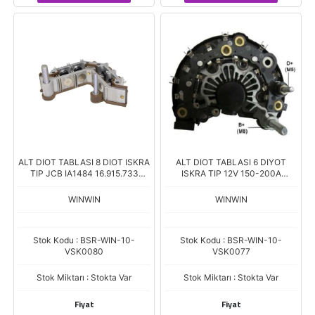
ALT DIOT TABLASI 8 DIOT ISKRA
ALT DIOT TABLASI 6 DIYOT
TIP JCB IA1484 16.915.733
ISKRA TIP 12V 150-200A
VSK0140
DINAMOLARA CASE NEW
HOLLAND STEYR 16.915.703
WINWIN
WINWIN
Stok Kodu : BSR-WIN-10-
Stok Kodu : BSR-WIN-10-
VSK0080
VSK0077
Stok Miktarı : Stokta Var
Stok Miktarı : Stokta Var
Fiyat
Fiyat