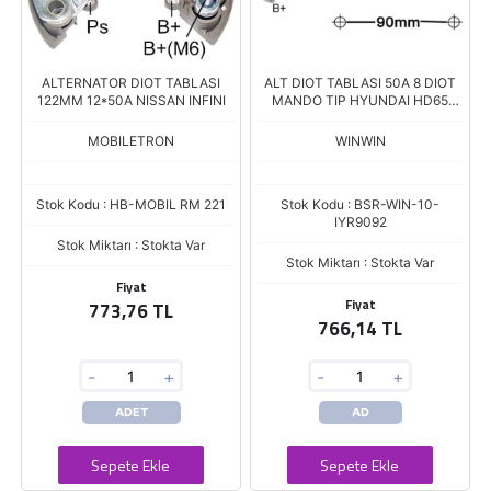
ALTERNATOR DIOT TABLASI
ALT DIOT TABLASI 50A 8 DIOT
122MM 12*50A NISSAN INFINI
MANDO TIP HYUNDAI HD65
HD72 KAMYON 90MM
MOBILETRON
WINWIN
Stok Kodu : HB-MOBIL RM 221
Stok Kodu : BSR-WIN-10-
IYR9092
Stok Miktarı : Stokta Var
Stok Miktarı : Stokta Var
Fiyat
Fiyat
773,76 TL
766,14 TL
-
+
-
+
ADET
AD
Sepete Ekle
Sepete Ekle