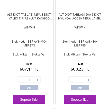
ALT DIOT TABLASI 125A 3 DIOT
ALT DIOT TABLASI 90A 6 DIOT
VALEO TIPI RENULT KANGOO
HYUNDAI ACCENT ERA LAMBA
MEGANE CLIO
DIYOTSUZ
WINWIN
WINWIN
Stok Kodu : BSR-WIN-10-
Stok Kodu : BSR-WIN-10-
MER873
MER785
Stok Miktarı : Stokta Var
Stok Miktarı : Stokta Var
Fiyat
Fiyat
667,11 TL
660,23 TL
-
+
-
+
AD
AD
Sepete Ekle
Sepete Ekle