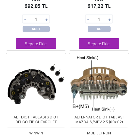
692,85 TL
617,22 TL
-
+
-
+
ADET
AD
Sepete Ekle
Sepete Ekle
ALT DIOT TABLASI 6 DIOT
ALTERNATOR DIOT TABLASI
DELCO TIP CHEVROLET
MAZDA 6 /MPV 2.5 (00>02)
CAPTIVA SSANGYONG ACTYON
REXTON 140A 138MM
WINWIN
MOBILETRON