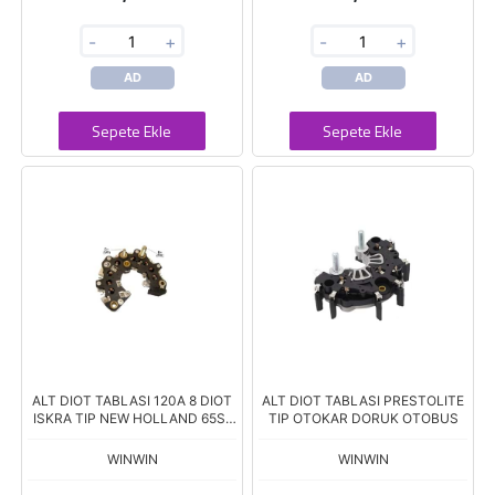
-
+
-
+
AD
AD
Sepete Ekle
Sepete Ekle
ALT DIOT TABLASI 120A 8 DIOT
ALT DIOT TABLASI PRESTOLITE
ISKRA TIP NEW HOLLAND 65S-
TIP OTOKAR DORUK OTOBUS
75S SERVET 80T ERKUNT
TRAKTOR 2 CIVATA RK-02
WINWIN
WINWIN