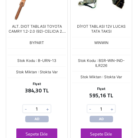
ALT. DIOT TABLASI TOYOTA
DİYOT TABLASI 12V LUCAS
CAMRY 1.2-2.0 (92)-CELICIA 2.0
TATA TAKSI
GT /D / ISUZU / HONDA
BYPART
WINWIN
Stok Kodu : B-URN-13
Stok Kodu : BSR-WIN-IND-
ILR226
Stok Miktarı : Stokta Var
Stok Miktarı : Stokta Var
Fiyat
Fiyat
384,30 TL
595,16 TL
-
+
-
+
AD
AD
Sepete Ekle
Sepete Ekle