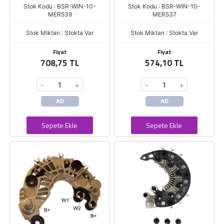
Stok Kodu : BSR-WIN-10-
Stok Kodu : BSR-WIN-10-
MER539
MER537
Stok Miktarı : Stokta Var
Stok Miktarı : Stokta Var
Fiyat
Fiyat
708,75 TL
574,10 TL
-
+
-
+
AD
AD
Sepete Ekle
Sepete Ekle