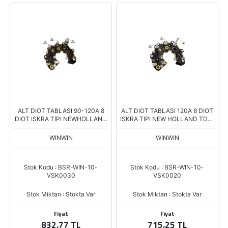
ALT DIOT TABLASI 90-120A 8
ALT DIOT TABLASI 120A 8 DIOT
DIOT ISKRA TIPI NEWHOLLAND
ISKRA TIPI NEW HOLLAND TD65
VOLVO JCB
TD75 ERKUNT ARMATRAC
KAPASITORLU RK-01
WINWIN
WINWIN
Stok Kodu : BSR-WIN-10-
Stok Kodu : BSR-WIN-10-
VSK0030
VSK0020
Stok Miktarı : Stokta Var
Stok Miktarı : Stokta Var
Fiyat
Fiyat
832,77 TL
715,25 TL