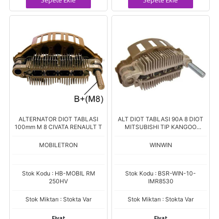
ALTERNATOR DIOT TABLASI
ALT DIOT TABLASI 90A 8 DIOT
100mm M 8 CIVATA RENAULT T
MITSUBISHI TIP KANGOO
MEGANE CLIO MICRA 1.5DCI
2003-> IMR-85668 RM128
MOBILETRON
WINWIN
Stok Kodu : HB-MOBIL RM
Stok Kodu : BSR-WIN-10-
250HV
IMR8530
Stok Miktarı : Stokta Var
Stok Miktarı : Stokta Var
Fiyat
Fiyat