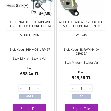
ALTERNATOR DIOT TABLASI
ALT DIOT TABLASI 120A 6 DIOT
FORD FIESTA14, FORD FIESTA
MARELLI TIPI FIAT PUNTO
DOBLO RI-21
MOBILETRON
WINWIN
Stok Kodu : HB-MOBIL RP 57
Stok Kodu : BSR-WIN-10-
IXR635A
Stok Miktarı : Stokta Var
Stok Miktarı : Stokta Var
Fiyat
Fiyat
658,44 TL
525,58 TL
-
+
-
+
ADET
AD
Sepete Ekle
Sepete Ekle