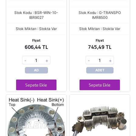
Stok Kodu : BSR-WIN-10-
Stok Kodu : G-TRANSPO
IBR9027
IMR8500
Stok Miktarı : Stokta Var
Stok Miktarı : Stokta Var
Fiyat
Fiyat
606,44 TL
745,49 TL
-
+
-
+
AD
ADET
Sepete Ekle
Sepete Ekle