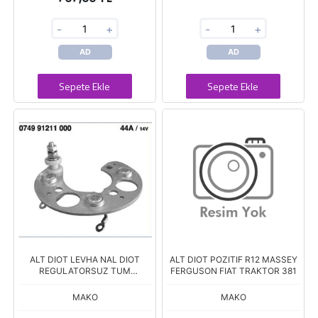
-
+
-
+
AD
AD
Sepete Ekle
Sepete Ekle
ALT DIOT LEVHA NAL DIOT
ALT DIOT POZITIF R12 MASSEY
REGULATORSUZ TUM
FERGUSON FIAT TRAKTOR 381
ARACLARDA 211
MAKO
MAKO