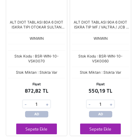
ALT DIOT TABLASI 80A 6 DIOT
ALT DIOT TABLASI 90A 6 DIOT
ISKRA TIPI OTOKAR SULTAN
ISKRA TIP MF / VALTRA / JCB /
DEUTZ IA1031 16.915.829
CASE / PERKINS MOTOR
WINWIN
WINWIN
Stok Kodu : BSR-WIN-10-
Stok Kodu : BSR-WIN-10-
VSK0070
VSK0060
Stok Miktarı : Stokta Var
Stok Miktarı : Stokta Var
Fiyat
Fiyat
872,82 TL
550,19 TL
-
+
-
+
AD
AD
Sepete Ekle
Sepete Ekle