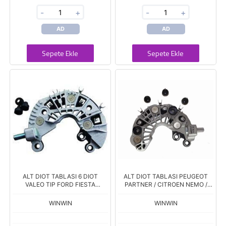
-
+
-
+
AD
AD
Sepete Ekle
Sepete Ekle
ALT DIOT TABLASI 6 DIOT
ALT DIOT TABLASI PEUGEOT
VALEO TIP FORD FIESTA
PARTNER / CITROEN NEMO /
IV/FOCUS/CONNECT TOURNEO
BMW / FIAT / HYUNDAI I-10 RP-
1.5TDCİ 2012-->
57
WINWIN
WINWIN