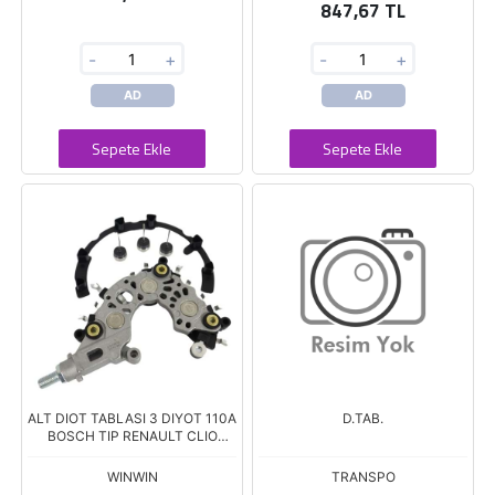
847,67 TL
-
+
-
+
AD
AD
Sepete Ekle
Sepete Ekle
ALT DIOT TABLASI 3 DIYOT 110A
D.TAB.
BOSCH TIP RENAULT CLIO
MEGANE CAPTURE DACIA
DUSTER LOGAN 1.0TCe 2020--
WINWIN
TRANSPO