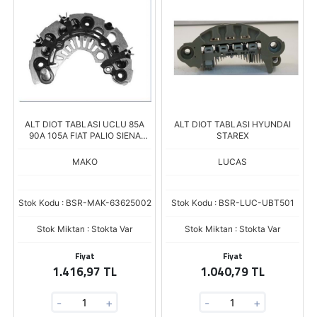
ALT DIOT TABLASI UCLU 85A
ALT DIOT TABLASI HYUNDAI
90A 105A FIAT PALIO SIENA
STAREX
DOBLO JTD TOFAS SAHIN
DOGAN KARTAL KLIMALI 002
MAKO
LUCAS
Stok Kodu : BSR-MAK-63625002
Stok Kodu : BSR-LUC-UBT501
Stok Miktarı : Stokta Var
Stok Miktarı : Stokta Var
Fiyat
Fiyat
1.416,97 TL
1.040,79 TL
-
+
-
+