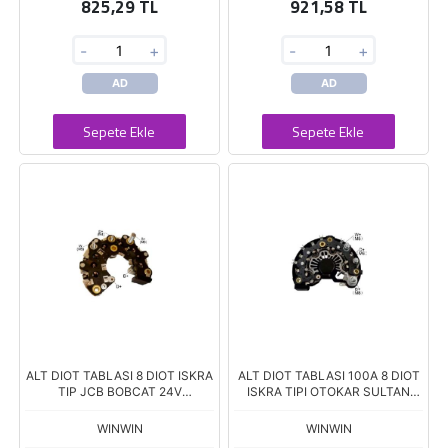
825,29 TL
921,58 TL
-
+
-
+
AD
AD
Sepete Ekle
Sepete Ekle
ALT DIOT TABLASI 8 DIOT ISKRA
ALT DIOT TABLASI 100A 8 DIOT
TIP JCB BOBCAT 24V
ISKRA TIPI OTOKAR SULTAN
ALTERNATÖRLERE
DEUTZ 16.915.701 IA1133 VSK-
0090 RK-06
WINWIN
WINWIN