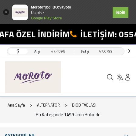
Moroto^|bg_BG:Vavoto
İNDİR
Ücretsiz
Google Play Store
ZEL İNDİRİM
İLETİŞİM: 0554 498
$
Alış
47,4896
Satış
47,6799
Ana Sayfa
ALTERNATOR
DİOD TABLASI
Bu Kategoride
1499
Ürün Bulundu
KATEGORİLER