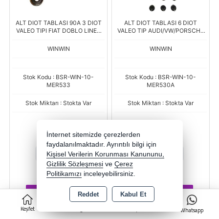
ALT DIOT TABLASI 90A 3 DIOT
ALT DIOT TABLASI 6 DIOT
VALEO TIPI FIAT DOBLO LINEA
VALEO TIP AUDI/VW/PORSCHE
ALBEA 1,3 MJET OPEL CORSA
220A CAP.115mm
ASTRA G 1,3 CDTI
WINWIN
WINWIN
Stok Kodu : BSR-WIN-10-
Stok Kodu : BSR-WIN-10-
MER533
MER530A
Stok Miktarı : Stokta Var
Stok Miktarı : Stokta Var
Fiyat
Fiyat
612,59 TL
885,40 TL
İnternet sitemizde çerezlerden
faydalanılmaktadır. Ayrıntılı bilgi için
-
+
-
+
Kişisel Verilerin Korunması Kanununu,
Gizlilik Sözleşmesi
ve
Çerez
AD
AD
Politikamızı
inceleyebilirsiniz.
Sepete Ekle
Sepete Ekle
Reddet
Kabul Et
0
Keşfet
Kategoriler
Sepet
Whatsapp