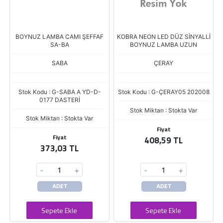
BOYNUZ LAMBA CAMI ŞEFFAF
KOBRA NEON LED DÜZ SİNYALLİ
SA-BA
BOYNUZ LAMBA UZUN
SABA
ÇERAY
Stok Kodu : G-SABA A YD-D-
Stok Kodu : G-ÇERAY05 202008
0177 DASTERİ
Stok Miktarı : Stokta Var
Stok Miktarı : Stokta Var
Fiyat
Fiyat
408,59 TL
373,03 TL
-
+
-
+
ADET
ADET
Sepete Ekle
Sepete Ekle