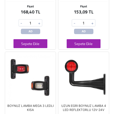
Fiyat
Fiyat
168,40 TL
153,09 TL
-
+
-
+
AD
AD
Sepete Ekle
Sepete Ekle
BOYNUZ LAMBA MEGA 3 LEDLI
UZUN EGRI BOYNUZ LAMBA 4
KISA
LED REFLEKTORLU 12V-24V