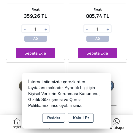
Fiyat
Fiyat
359,26 TL
885,74 TL
-
+
-
+
AD
AD
Sepete Ekle
Sepete Ekle
İnternet sitemizde çerezlerden
faydalanılmaktadır. Ayrıntılı bilgi için
Kişisel Verilerin Korunması Kanununu,
Gizlilik Sözleşmesi
ve
Çerez
Politikamızı
inceleyebilirsiniz.
Reddet
Kabul Et
0
BOYNUZ LAMBA UZUN EGRI
BOYNUZ LAMBA UZUN EGRI
Keşfet
Kategoriler
Sepet
Whatsapp
SOL LED LI K BEYAZ
SAG LED LI K BEYAZ