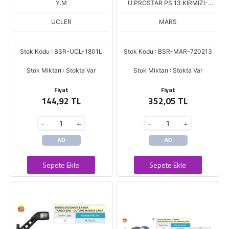
Y.M
U.PROSTAR PS 13 KIRMIZI-
BEYAZ
UCLER
MARS
Stok Kodu : BSR-UCL-1801L
Stok Kodu : BSR-MAR-720213
Stok Miktarı : Stokta Var
Stok Miktarı : Stokta Var
Fiyat
Fiyat
144,92 TL
352,05 TL
-
+
-
+
AD
AD
Sepete Ekle
Sepete Ekle