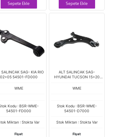
Sepete Ekle
Sepete Ekle
 SALINCAK SAG- KIA RIO
ALT SALINCAK SAG-
02>05 54501-FD000
HYUNDAI TUCSON 15>20
54501-D7000
WME
WME
Stok Kodu : BSR-WME-
Stok Kodu : BSR-WME-
54501-FD000
54501-D7000
tok Miktarı : Stokta Var
Stok Miktarı : Stokta Var
Fiyat
Fiyat