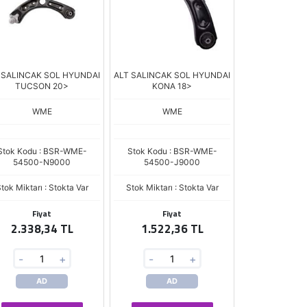
 SALINCAK SOL HYUNDAI
ALT SALINCAK SOL HYUNDAI
TUCSON 20>
KONA 18>
WME
WME
Stok Kodu : BSR-WME-
Stok Kodu : BSR-WME-
54500-N9000
54500-J9000
tok Miktarı : Stokta Var
Stok Miktarı : Stokta Var
Fiyat
Fiyat
2.338,34 TL
1.522,36 TL
-
+
-
+
AD
AD