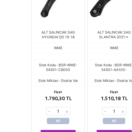
ALT SALINCAK SAG
ALT SALINCAK SAG
HYUNDAI I20 15-18
ELANTRA 2021->
WME
WME
Stok Kodu : BSR-WME-
Stok Kodu : BSR-WME
54501-C8000
54501-AA100-
Stok Miktarı : Stokta Var
Stok Miktarı : Stokta V
Fiyat
Fiyat
1.790,30 TL
1.510,18 TL
-
+
-
+
AD
AD