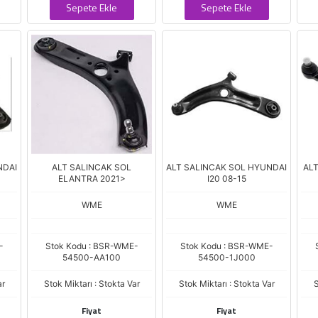
Sepete Ekle
Sepete Ekle
NDAI
ALT SALINCAK SOL
ALT SALINCAK SOL HYUNDAI
ALT
ELANTRA 2021>
I20 08-15
WME
WME
-
Stok Kodu : BSR-WME-
Stok Kodu : BSR-WME-
54500-AA100
54500-1J000
ar
Stok Miktarı : Stokta Var
Stok Miktarı : Stokta Var
S
Fiyat
Fiyat