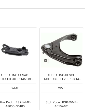
ALT SALINCAK SAG-
ALT SALINCAK SOL-
OTA HILUX LN145 98>04
MITSUBISHI L200 10>14
4WD
2WD-4WD 4010A017
WME
WME
Stok Kodu : BSR-WME-
Stok Kodu : BSR-WME-
48605-35180
4010A101