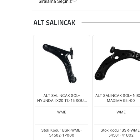
ALT SALINCAK
ALT SALINCAK SOL-
ALT SALINCAK SOL- NI
HYUNDAI IX20 11>15 SOUL
MAXIMA 95>00
09>14 - VENGA 09<12
54500-2K6
WME
WME
Stok Kodu : BSR-WME-
Stok Kodu : BSR-WME
54502-1P000
54501-41U02