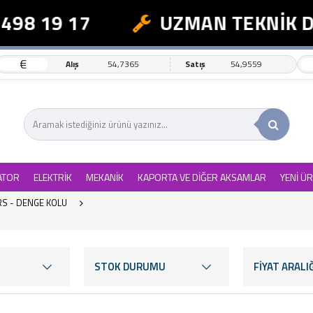
 19 17
UZMAN TEKNİK DEST
€
Alış
54,7365
Satış
54,9559
ATOR
ELEKTRİK
MEKANİK
KAPORTA VE DİĞER AKSAMLAR
YENİ Ü
RS - DENGE KOLU
STOK DURUMU
FİYAT ARALIĞ