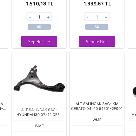
1.510,18 TL
1.339,67 TL
-
+
-
+
AD
AD
Sepete Ekle
Sepete Ekle
IA
ALT SALINCAK SAG- KIA
1-
CERATO 04>10 54501-2F001
ALT SALINCAK SAG-
HYUNDAI I30 07>12 CEED
H
07>12 ROTILSIZ 54501-
WME
2H000
WME