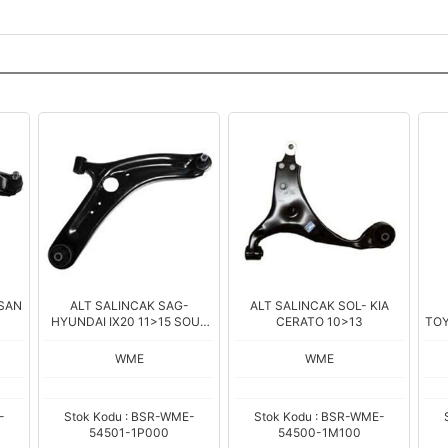
SSAN
ALT SALINCAK SAG-
ALT SALINCAK SOL- KIA
HYUNDAI IX20 11>15 SOUL
CERATO 10>13
TOY
09>14 - VENGA 09<12
54501-2K6
WME
WME
-
Stok Kodu : BSR-WME-
Stok Kodu : BSR-WME-
54501-1P000
54500-1M100