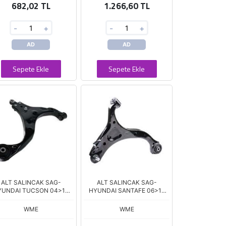
682,02 TL
1.266,60 TL
-
+
-
+
AD
AD
Sepete Ekle
Sepete Ekle
ALT SALINCAK SAG-
ALT SALINCAK SAG-
YUNDAI TUCSON 04>10
HYUNDAI SANTAFE 06>12
ROTILSIZ 54501-2E001
54501-2B100
54501-2E031
WME
WME