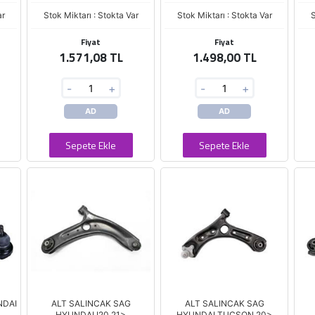
ar
Stok Miktarı : Stokta Var
Stok Miktarı : Stokta Var
S
Fiyat
Fiyat
1.571,08 TL
1.498,00 TL
-
+
-
+
AD
AD
Sepete Ekle
Sepete Ekle
NDAI
ALT SALINCAK SAG
ALT SALINCAK SAG
HYUNDAI I20 21>
HYUNDAI TUCSON 20>