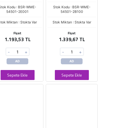
Stok Kodu : BSR-WME-
Stok Kodu : BSR-WME-
54501-2E001
54501-2B100
tok Miktarı : Stokta Var
Stok Miktarı : Stokta Var
Fiyat
Fiyat
1.193,53 TL
1.339,67 TL
-
+
-
+
AD
AD
Sepete Ekle
Sepete Ekle