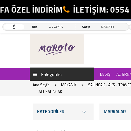
ZEL İNDİRİM
İLETİŞİM: 0554 498
$
Alış
47,4896
Satış
47,6799
Kategoriler
MARŞ
ALTERN
Ana Sayfa
MEKANİK
SALINCAK - AKS - TRAVE
ALT SALINCAK
KATEGORİLER
MARKALAR