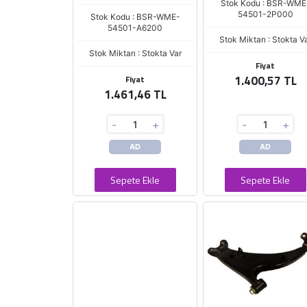
Stok Kodu : BSR-WME
54501-2P000
Stok Kodu : BSR-WME-
54501-A6200
Stok Miktarı : Stokta V
Stok Miktarı : Stokta Var
Fiyat
1.400,57 TL
Fiyat
1.461,46 TL
-
+
-
+
AD
AD
Sepete Ekle
Sepete Ekle