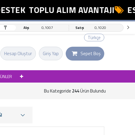
EK
TOPLU ALIM AVANTAJI
ESNAF
₸
Alış
0,1007
Satış
0,1020
Türkçe
Hesap Oluştur
Giriş Yap
Sepet Boş
RÜNLER
Bu Kategoride
244
Ürün Bulundu
I