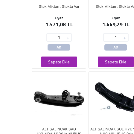
Stok Miktarı : Stokta Var
Stok Miktarı : Stokta V
Fiyat
Fiyat
1.571,08 TL
1.449,29 TL
-
+
-
+
AD
AD
Sepete Ekle
Sepete Ekle
ALT SALINCAK SAG
ALT SALINCAK SOL HYU
HYUNDAI H100 MINUBUS
H100 MINUBUS 94>