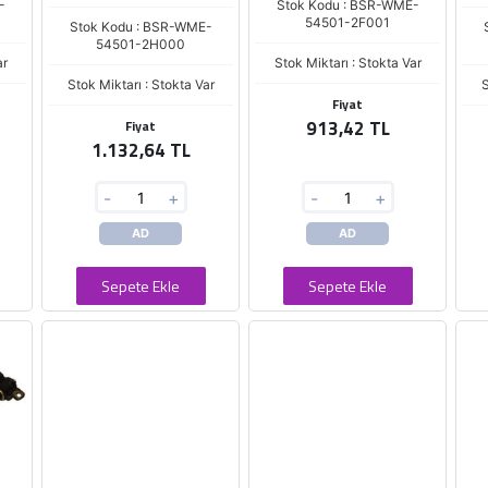
-
Stok Kodu : BSR-WME-
54501-2F001
Stok Kodu : BSR-WME-
54501-2H000
ar
Stok Miktarı : Stokta Var
Stok Miktarı : Stokta Var
S
Fiyat
913,42 TL
Fiyat
1.132,64 TL
-
+
-
+
AD
AD
Sepete Ekle
Sepete Ekle