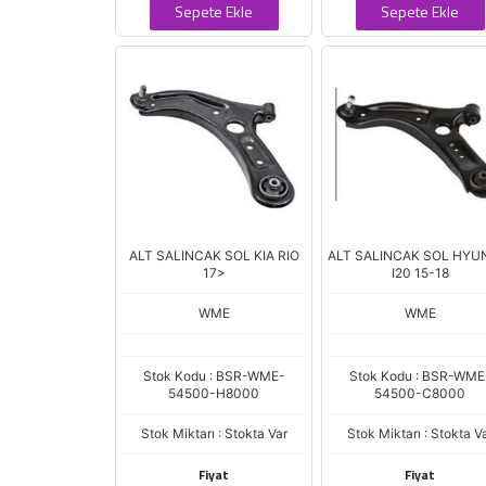
Sepete Ekle
Sepete Ekle
ALT SALINCAK SOL KIA RIO
ALT SALINCAK SOL HYU
17>
I20 15-18
WME
WME
Stok Kodu : BSR-WME-
Stok Kodu : BSR-WME
54500-H8000
54500-C8000
Stok Miktarı : Stokta Var
Stok Miktarı : Stokta V
Fiyat
Fiyat