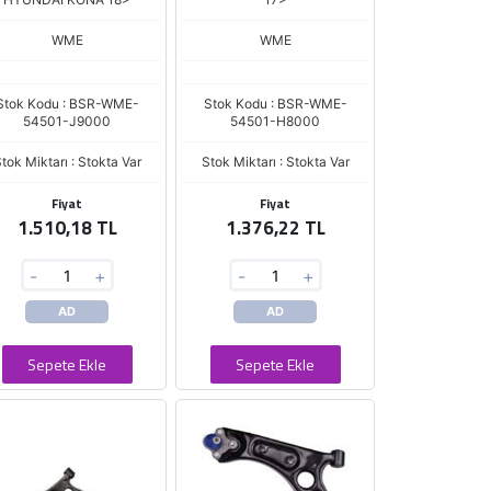
WME
WME
Stok Kodu : BSR-WME-
Stok Kodu : BSR-WME-
54501-J9000
54501-H8000
tok Miktarı : Stokta Var
Stok Miktarı : Stokta Var
Fiyat
Fiyat
1.510,18 TL
1.376,22 TL
-
+
-
+
AD
AD
Sepete Ekle
Sepete Ekle