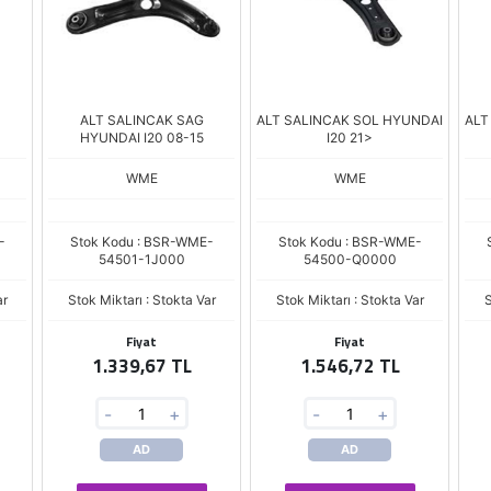
ALT SALINCAK SAG
ALT SALINCAK SOL HYUNDAI
ALT
HYUNDAI I20 08-15
I20 21>
WME
WME
-
Stok Kodu : BSR-WME-
Stok Kodu : BSR-WME-
54501-1J000
54500-Q0000
ar
Stok Miktarı : Stokta Var
Stok Miktarı : Stokta Var
S
Fiyat
Fiyat
1.339,67 TL
1.546,72 TL
-
+
-
+
AD
AD