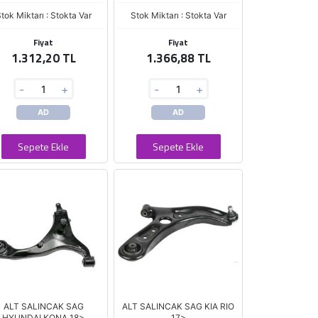
tok Miktarı : Stokta Var
Stok Miktarı : Stokta Var
Fiyat
Fiyat
1.312,20 TL
1.366,88 TL
-
+
-
+
AD
AD
Sepete Ekle
Sepete Ekle
ALT SALINCAK SAG
ALT SALINCAK SAG KIA RIO
HYUNDAI KONA 18>
17>