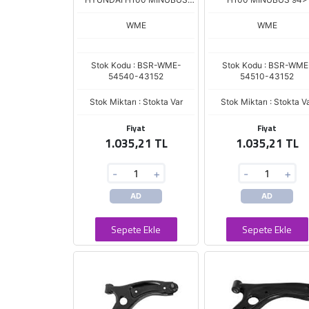
94>
WME
WME
Stok Kodu : BSR-WME-
Stok Kodu : BSR-WME
54540-43152
54510-43152
Stok Miktarı : Stokta Var
Stok Miktarı : Stokta V
Fiyat
Fiyat
1.035,21 TL
1.035,21 TL
-
+
-
+
AD
AD
Sepete Ekle
Sepete Ekle