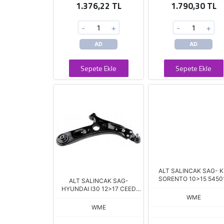
1.376,22 TL
1.790,30 TL
-
+
-
+
AD
AD
Sepete Ekle
Sepete Ekle
ALT SALINCAK SAG- K
SORENTO 10>15 5450
ALT SALINCAK SAG-
2P000
HYUNDAI I30 12>17 CEED
12>17 54501-A6200 54501-
WME
A2600
WME