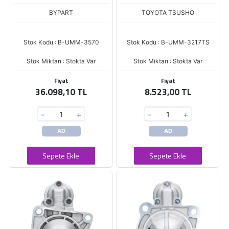
MERCEDES BENZ TRUCKS &
/ DEUTZ / ATLAS COPCO
BUSES (0001510025)
(0001231005)
BYPART
TOYOTA TSUSHO
Stok Kodu : B-UMM-3570
Stok Kodu : B-UMM-3217TS
Stok Miktarı : Stokta Var
Stok Miktarı : Stokta Var
Fiyat
Fiyat
36.098,10 TL
8.523,00 TL
-
+
-
+
AD
AD
Sepete Ekle
Sepete Ekle