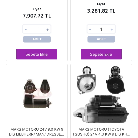
Fiyat
Fiyat
3.281,82 TL
7.907,72 TL
-
+
-
+
ADET
ADET
Sepete Ekle
Sepete Ekle
MARS MOTORU 24V 9,0 KW 9
MARS MOTORU (TOYOTA
DIS LIEBHERR/ MAN/ DRESSER/
TSUSHO) 24V 4,0 KW 9 DIS KHD