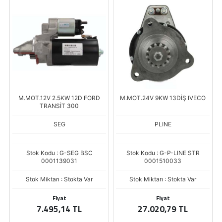
M.MOT.12V 2.5KW 12D FORD
M.MOT.24V 9KW 13DİŞ IVECO
TRANSİT 300
SEG
PLINE
Stok Kodu : G-SEG BSC
Stok Kodu : G-P-LINE STR
0001139031
0001510033
Stok Miktarı : Stokta Var
Stok Miktarı : Stokta Var
Fiyat
Fiyat
7.495,14 TL
27.020,79 TL