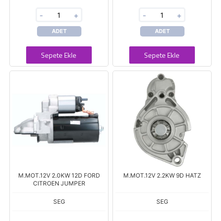
-
+
-
+
ADET
ADET
Sepete Ekle
Sepete Ekle
M.MOT.12V 2.0KW 12D FORD
M.MOT.12V 2.2KW 9D HATZ
CITROEN JUMPER
SEG
SEG