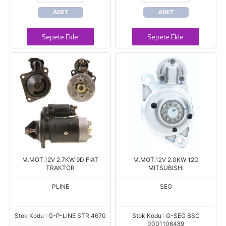
ADET
ADET
Sepete Ekle
Sepete Ekle
M.MOT.12V 2.7KW 9D FIAT
M.MOT.12V 2.0KW 12D
TRAKTÖR
MITSUBISHI
PLINE
SEG
Stok Kodu : G-P-LINE STR 4670
Stok Kodu : G-SEG BSC
0001108489