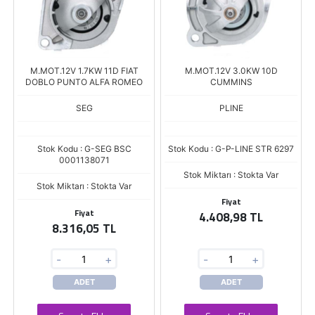
M.MOT.12V 1.7KW 11D FIAT
M.MOT.12V 3.0KW 10D
DOBLO PUNTO ALFA ROMEO
CUMMINS
SEG
PLINE
Stok Kodu : G-SEG BSC
Stok Kodu : G-P-LINE STR 6297
0001138071
Stok Miktarı : Stokta Var
Stok Miktarı : Stokta Var
Fiyat
Fiyat
4.408,98 TL
8.316,05 TL
-
+
-
+
ADET
ADET