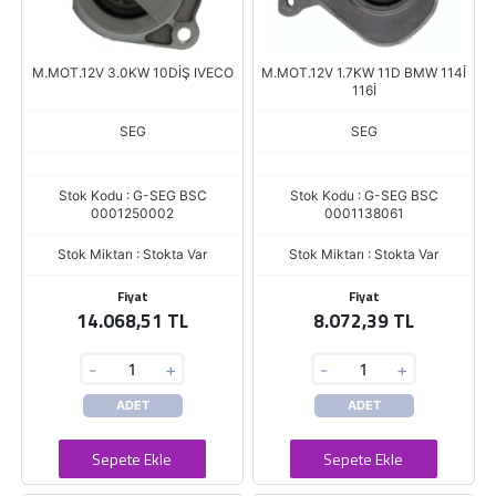
M.MOT.12V 3.0KW 10DİŞ IVECO
M.MOT.12V 1.7KW 11D BMW 114İ
116İ
SEG
SEG
Stok Kodu : G-SEG BSC
Stok Kodu : G-SEG BSC
0001250002
0001138061
Stok Miktarı : Stokta Var
Stok Miktarı : Stokta Var
Fiyat
Fiyat
14.068,51 TL
8.072,39 TL
-
+
-
+
ADET
ADET
Sepete Ekle
Sepete Ekle