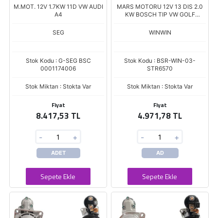
M.MOT. 12V 1.7KW 11D VW AUDI
MARS MOTORU 12V 13 DIS 2.0
A4
KW BOSCH TIP VW GOLF
PASSAT CADDY 1.6TDI
TRANSPORTER 2.0TDI
SEG
WINWIN
Stok Kodu : G-SEG BSC
Stok Kodu : BSR-WIN-03-
0001174006
STR6570
Stok Miktarı : Stokta Var
Stok Miktarı : Stokta Var
Fiyat
Fiyat
8.417,53 TL
4.971,78 TL
-
+
-
+
ADET
AD
Sepete Ekle
Sepete Ekle