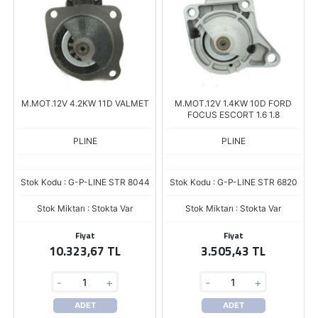
M.MOT.12V 4.2KW 11D VALMET
M.MOT.12V 1.4KW 10D FORD
FOCUS ESCORT 1.6 1.8
PLINE
PLINE
Stok Kodu : G-P-LINE STR 8044
Stok Kodu : G-P-LINE STR 6820
Stok Miktarı : Stokta Var
Stok Miktarı : Stokta Var
Fiyat
Fiyat
10.323,67 TL
3.505,43 TL
-
+
-
+
ADET
ADET