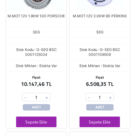
M.MOT.12V 1.9KW 10D PORSCHE
M.MOT.12V 2.0KW 9D PERKINS
SEG
SEG
Stok Kodu : G-SEG BSC
Stok Kodu : G-SEG BSC
0001125024
0001109509
Stok Miktarı : Stokta Var
Stok Miktarı : Stokta Var
Fiyat
Fiyat
10.147,46 TL
6.508,35 TL
-
+
-
+
ADET
ADET
Sepete Ekle
Sepete Ekle