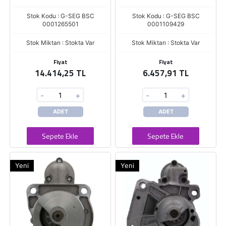
Stok Kodu : G-SEG BSC
Stok Kodu : G-SEG BSC
0001265501
0001109429
Stok Miktarı : Stokta Var
Stok Miktarı : Stokta Var
Fiyat
Fiyat
14.414,25 TL
6.457,91 TL
-
+
-
+
ADET
ADET
Sepete Ekle
Sepete Ekle
Yeni
Yeni