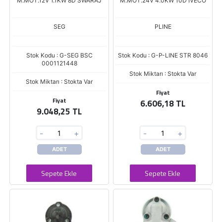
M.MOT.12V 1.1KW 8D SWARAJ
M.MOT.24V 4.0KW 10D IVECO
SEG
PLINE
Stok Kodu : G-SEG BSC
Stok Kodu : G-P-LINE STR 8046
0001121448
Stok Miktarı : Stokta Var
Stok Miktarı : Stokta Var
Fiyat
Fiyat
6.606,18 TL
9.048,25 TL
-
+
-
+
ADET
ADET
Sepete Ekle
Sepete Ekle