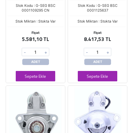
Stok Kodu : G-SEG BSC
Stok Kodu : G-SEG BSC
0001109295 CN
0001125637
Stok Miktarı : Stokta Var
Stok Miktarı : Stokta Var
Fiyat
Fiyat
5.581,10 TL
8.417,53 TL
-
+
-
+
ADET
ADET
Sepete Ekle
Sepete Ekle