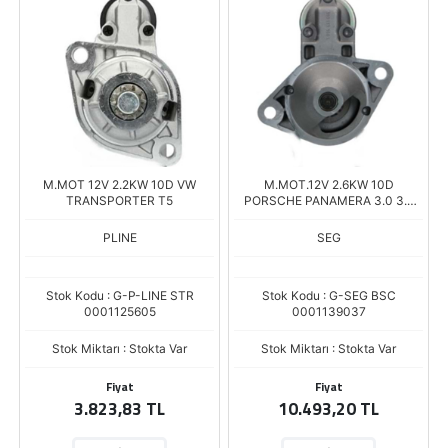
M.MOT 12V 2.2KW 10D VW
M.MOT.12V 2.6KW 10D
TRANSPORTER T5
PORSCHE PANAMERA 3.0 3.6
4.8
PLINE
SEG
Stok Kodu : G-P-LINE STR
Stok Kodu : G-SEG BSC
0001125605
0001139037
Stok Miktarı : Stokta Var
Stok Miktarı : Stokta Var
Fiyat
Fiyat
3.823,83 TL
10.493,20 TL