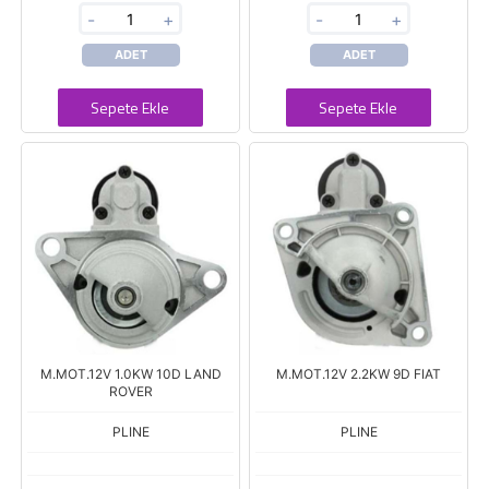
-
+
-
+
ADET
ADET
Sepete Ekle
Sepete Ekle
M.MOT.12V 1.0KW 10D LAND
M.MOT.12V 2.2KW 9D FIAT
ROVER
PLINE
PLINE