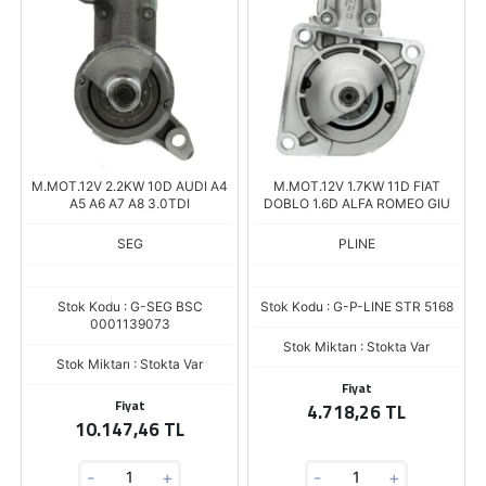
M.MOT.12V 2.2KW 10D AUDI A4
M.MOT.12V 1.7KW 11D FIAT
A5 A6 A7 A8 3.0TDI
DOBLO 1.6D ALFA ROMEO GIU
SEG
PLINE
Stok Kodu : G-SEG BSC
Stok Kodu : G-P-LINE STR 5168
0001139073
Stok Miktarı : Stokta Var
Stok Miktarı : Stokta Var
Fiyat
Fiyat
4.718,26 TL
10.147,46 TL
-
+
-
+