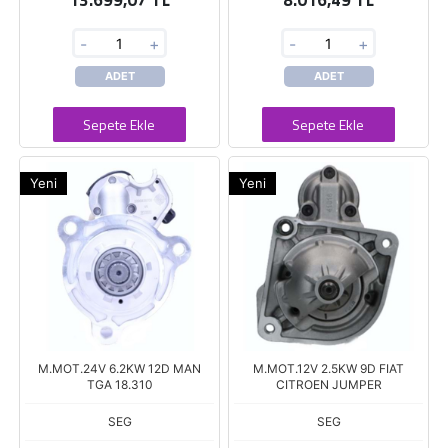
13.699,07 TL
8.016,49 TL
-
+
-
+
ADET
ADET
Sepete Ekle
Sepete Ekle
Yeni
Yeni
M.MOT.24V 6.2KW 12D MAN
M.MOT.12V 2.5KW 9D FIAT
TGA 18.310
CITROEN JUMPER
SEG
SEG