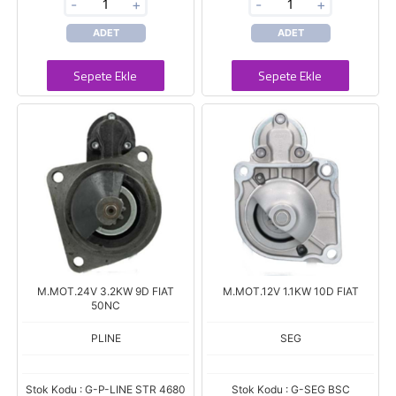
-
+
-
+
ADET
ADET
Sepete Ekle
Sepete Ekle
M.MOT.24V 3.2KW 9D FIAT
M.MOT.12V 1.1KW 10D FIAT
50NC
PLINE
SEG
Stok Kodu : G-P-LINE STR 4680
Stok Kodu : G-SEG BSC