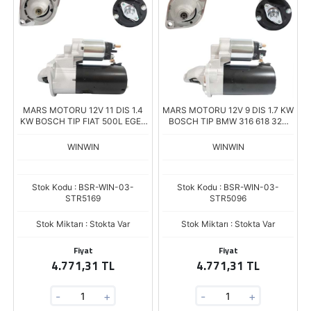
MARS MOTORU 12V 11 DIS 1.4
MARS MOTORU 12V 9 DIS 1.7 KW
KW BOSCH TIP FIAT 500L EGEA
BOSCH TIP BMW 316 618 320
1.6D
520 X3
WINWIN
WINWIN
Stok Kodu : BSR-WIN-03-
Stok Kodu : BSR-WIN-03-
STR5169
STR5096
Stok Miktarı : Stokta Var
Stok Miktarı : Stokta Var
Fiyat
Fiyat
4.771,31 TL
4.771,31 TL
-
+
-
+