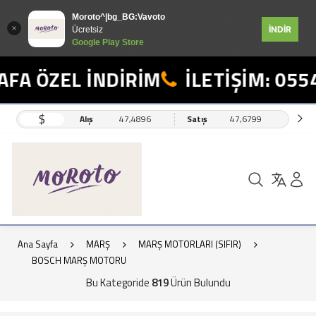
Moroto^|bg_BG:Vavoto
İNDİR
Ücretsiz
Google Play Store
ZEL İNDİRİM
İLETİŞİM: 0554 498
$
Alış
47,4896
Satış
47,6799
Ana Sayfa
MARŞ
MARŞ MOTORLARI (SIFIR)
BOSCH MARŞ MOTORU
Bu Kategoride
819
Ürün Bulundu