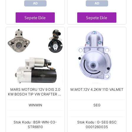
AD
AD
Sepete Ekle
Sepete Ekle
MARS MOTORU 12V 9 DIS 2.0
M.MOT.12V 4.2KW 11D VALMET
KW BOSCH TIP VW CRAFTER 30
- 55 2.5TDI 2006-->
WINWIN
SEG
Stok Kodu : BSR-WIN-03-
Stok Kodu : G-SEG BSC
STR6610
0001260035