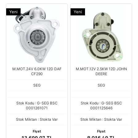
Yeni
Yeni
M.MOT.24V 6.0KW 12D DAF
M.MOT.12V 2.5KW 12D JOHN
CF290
DEERE
SEG
SEG
Stok Kodu : G-SEG BSC
Stok Kodu : G-SEG BSC
0001261071
0001125646
Stok Miktarı : Stokta Var
Stok Miktarı : Stokta Var
Fiyat
Fiyat