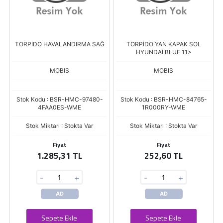
TORPİDO HAVALANDIRMA SAĞ
TORPİDO YAN KAPAK SOL
HYUNDAİ BLUE 11>
MOBIS
MOBIS
Stok Kodu : BSR-HMC-97480-
Stok Kodu : BSR-HMC-84765-
4FAA0ES-WME
1R000RY-WME
Stok Miktarı : Stokta Var
Stok Miktarı : Stokta Var
Fiyat
Fiyat
1.285,31 TL
252,60 TL
-
+
-
+
AD
AD
Sepete Ekle
Sepete Ekle