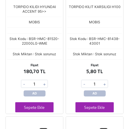
TORPIDO KILIDI HYUNDAI
TORPIDO KILIT KARSILIGI H100
ACCENT 95>>
MOBIS
MOBIS
Stok Kodu : BSR-HMC-81520-
Stok Kodu : BSR-HMC-81438-
22000LG-WME
43001
Stok Miktarı : Stok sorunuz
Stok Miktarı : Stok sorunuz
Fiyat
Fiyat
180,70 TL
5,80 TL
-
+
-
+
AD
AD
Sepete Ekle
Sepete Ekle