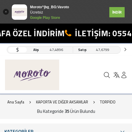
Moroto^|bg_BG:Vavoto
İNDİR
Ücretsiz
Google Play Store
ÖZEL İNDİRİM
İLETİŞİM: 0554 49
$
Alış
47,4896
Satış
47,6799
Ana Sayfa
KAPORTA VE DİĞER AKSAMLAR
TORPİDO
Bu Kategoride
35
Ürün Bulundu
KATEGORİLER