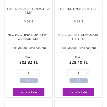
TORPIDO GOZU HYUNDAI H100
TORPIDO HYUNDAI H-1 08-
KMY
MOBIS
MOBIS
Stok Kodu : BSR-HMC-84511-
Stok Kodu : BSR-HMC-84510-
43800AQ-WME
4H040KD
Stok Miktarı : Stok sorunuz
Stok Miktarı : Stok sorunuz
Fiyat
Fiyat
202,82 TL
229,10 TL
-
+
-
+
AD
AD
Sepete Ekle
Sepete Ekle