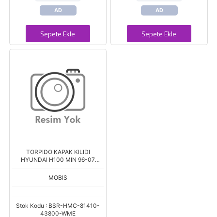
AD
AD
Sepete Ekle
Sepete Ekle
TORPIDO KAPAK KILIDI
HYUNDAI H100 MIN 96-07
KAMY 96-03
MOBIS
Stok Kodu : BSR-HMC-81410-
43800-WME