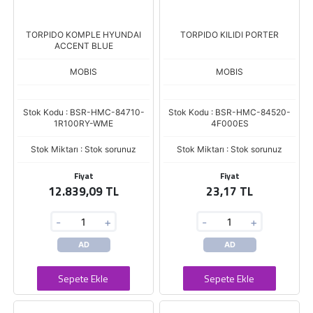
TORPIDO KOMPLE HYUNDAI
TORPIDO KILIDI PORTER
ACCENT BLUE
MOBIS
MOBIS
Stok Kodu : BSR-HMC-84710-
Stok Kodu : BSR-HMC-84520-
1R100RY-WME
4F000ES
Stok Miktarı : Stok sorunuz
Stok Miktarı : Stok sorunuz
Fiyat
Fiyat
12.839,09 TL
23,17 TL
-
+
-
+
AD
AD
Sepete Ekle
Sepete Ekle