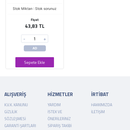
Stok Miktarı : Stok sorunuz
Fiyat
43,83 TL
-
+
AD
Sepete Ekle
ALIŞVERİŞ
HİZMETLER
İRTİBAT
K.V.K. KANUNU
YARDIM
HAKKIMIZDA
GIZLILIK
İSTEK VE
İLETIŞIM
SÖZLEŞMESI
ÖNERILERINIZ
GARANTI ŞARTLARI
SIPARIŞ TAKIBI