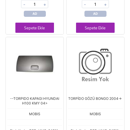
-
+
-
+
AD
AD
Sepete Ekle
Sepete Ekle
--TORPIDO KAPAGI HYUNDAI
TORPİDO GÖZÜ BONGO 2004->
H100 KMY 04>
MOBIS
MOBIS