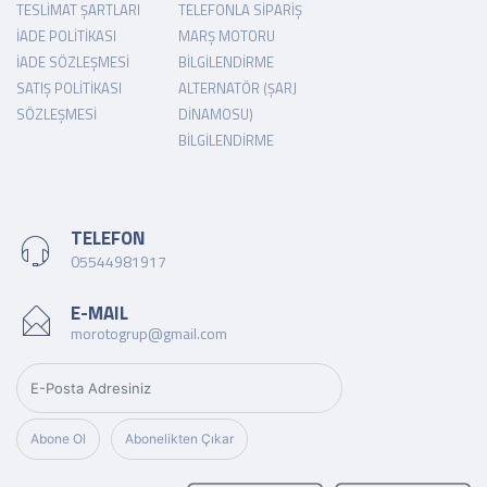
TESLIMAT ŞARTLARI
TELEFONLA SIPARIŞ
İADE POLITIKASI
MARŞ MOTORU
İADE SÖZLEŞMESI
BILGILENDIRME
SATIŞ POLITIKASI
ALTERNATÖR (ŞARJ
SÖZLEŞMESI
DINAMOSU)
BILGILENDIRME
TELEFON
05544981917
E-MAIL
morotogrup@gmail.com
Abone Ol
Abonelikten Çıkar