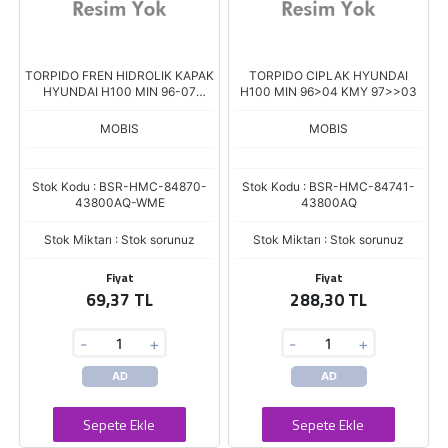
TORPIDO FREN HIDROLIK KAPAK
TORPIDO CIPLAK HYUNDAI
HYUNDAI H100 MIN 96-07
H100 MIN 96>04 KMY 97>>03
KAMYON 96-03
MOBIS
MOBIS
Stok Kodu : BSR-HMC-84870-
Stok Kodu : BSR-HMC-84741-
43800AQ-WME
43800AQ
Stok Miktarı : Stok sorunuz
Stok Miktarı : Stok sorunuz
Fiyat
Fiyat
69,37 TL
288,30 TL
-
+
-
+
AD
AD
Sepete Ekle
Sepete Ekle