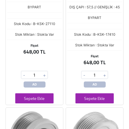
NITRO 6 KANAL
BYPART
DIŞ ÇAPI : 57,5 // GENİŞLİK : 45
BYPART
Stok Kodu : B-KSK-27110
Stok Miktarı : Stokta Var
Stok Kodu : B-KSK-17410
Fiyat
Stok Miktarı : Stokta Var
648,00 TL
Fiyat
648,00 TL
-
+
-
+
AD
AD
Sepete Ekle
Sepete Ekle