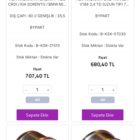
CRDI / KIA SORENTO / BMW MINI
V184 2.4 TD (UZUN TIP) 7
7 KANAL
KANAL (ELIMIZDEKI KISA
KASNAK UZUNUN YERINE
DIŞ ÇAPI : 60 // GENİŞLİK : 35,5
BYPART
OLMAKTADIR)
BYPART
Stok Kodu : B-KSK-07030
Stok Kodu : B-KSK-21510
Stok Miktarı : Stokta Var
Fiyat
Stok Miktarı : Stokta Var
680,40 TL
Fiyat
707,40 TL
-
+
-
+
AD
AD
Sepete Ekle
Sepete Ekle