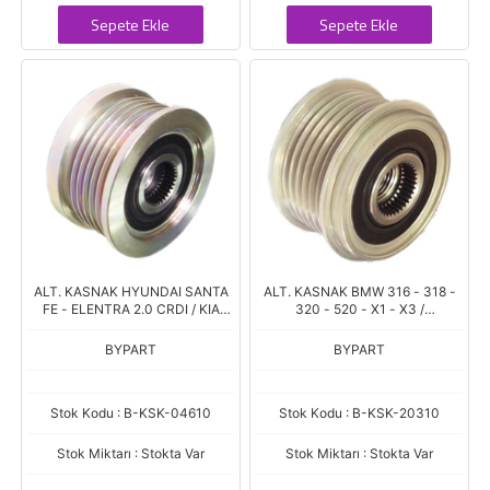
Sepete Ekle
Sepete Ekle
ALT. KASNAK HYUNDAI SANTA
ALT. KASNAK BMW 316 - 318 -
FE - ELENTRA 2.0 CRDI / KIA
320 - 520 - X1 - X3 /
SPORTAGE 6 KANAL
CHEVROLET CRUZE / OPEL CDTI
/ SAAB 9-5 TID 6 KANAL
BYPART
BYPART
Stok Kodu : B-KSK-04610
Stok Kodu : B-KSK-20310
Stok Miktarı : Stokta Var
Stok Miktarı : Stokta Var