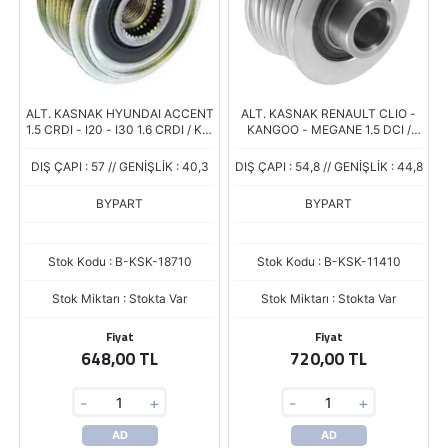
ALT. KASNAK HYUNDAI ACCENT
ALT. KASNAK RENAULT CLIO -
1.5 CRDI - I20 - I30 1.6 CRDI / KIA
KANGOO - MEGANE 1.5 DCI /
CEED - RIO 1.5 CRDI 5 KANAL
DACIA LOGAN 1.5 DCI 5 KANAL
DIŞ ÇAPI : 57 // GENİŞLİK : 40,3
DIŞ ÇAPI : 54,8 // GENİŞLİK : 44,8
BYPART
BYPART
Stok Kodu : B-KSK-18710
Stok Kodu : B-KSK-11410
Stok Miktarı : Stokta Var
Stok Miktarı : Stokta Var
Fiyat
Fiyat
648,00 TL
720,00 TL
-
+
-
+
AD
AD