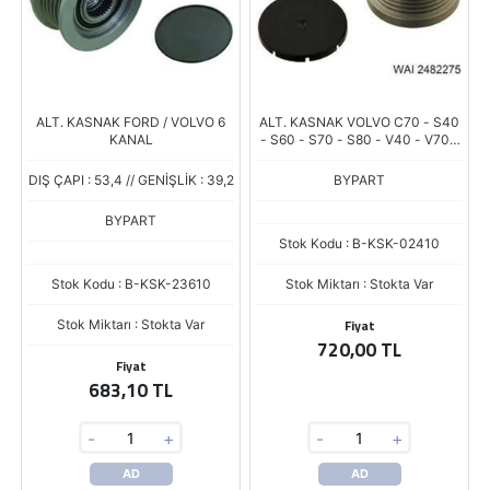
ALT. KASNAK FORD / VOLVO 6
ALT. KASNAK VOLVO C70 - S40
KANAL
- S60 - S70 - S80 - V40 - V70 -
XC70 6 KANAL
DIŞ ÇAPI : 53,4 // GENİŞLİK : 39,2
BYPART
BYPART
Stok Kodu : B-KSK-02410
Stok Kodu : B-KSK-23610
Stok Miktarı : Stokta Var
Fiyat
Stok Miktarı : Stokta Var
720,00 TL
Fiyat
683,10 TL
-
+
-
+
AD
AD