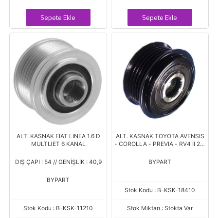
Sepete Ekle
Sepete Ekle
ALT. KASNAK FIAT LINEA 1.6 D
ALT. KASNAK TOYOTA AVENSIS
MULTIJET 6 KANAL
- COROLLA - PREVIA - RV4 II 2.0
D-4D 5 KANAL
DIŞ ÇAPI : 54 // GENİŞLİK : 40,9
BYPART
BYPART
Stok Kodu : B-KSK-18410
Stok Kodu : B-KSK-11210
Stok Miktarı : Stokta Var