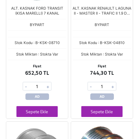
ALT. KASNAK FORD TRANSIT
ALT. KASNAK RENAULT LAGUNA
(KISA MARELLI) 7 KANAL
II - MASTER II - TRAFIC II 1.9 DTI
5 KANAL
BYPART
BYPART
Stok Kodu : B-KSK-08710
Stok Kodu : B-KSK-04810
Stok Miktarı : Stokta Var
Stok Miktarı : Stokta Var
Fiyat
Fiyat
652,50 TL
744,30 TL
-
+
-
+
AD
AD
Sepete Ekle
Sepete Ekle