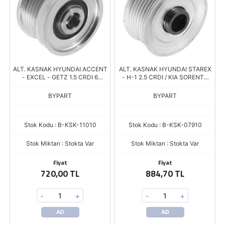
ALT. KASNAK HYUNDAI ACCENT
ALT. KASNAK HYUNDAI STAREX
- EXCEL - GETZ 1.5 CRDI 6
- H-1 2.5 CRDI / KIA SORENTO
KANAL
2.5 CRDI 7 KANAL
BYPART
BYPART
Stok Kodu : B-KSK-11010
Stok Kodu : B-KSK-07910
Stok Miktarı : Stokta Var
Stok Miktarı : Stokta Var
Fiyat
Fiyat
720,00 TL
884,70 TL
-
+
-
+
AD
AD