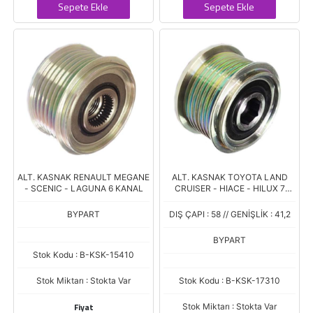
Sepete Ekle
Sepete Ekle
ALT. KASNAK RENAULT MEGANE
ALT. KASNAK TOYOTA LAND
- SCENIC - LAGUNA 6 KANAL
CRUISER - HIACE - HILUX 7
KANAL
BYPART
DIŞ ÇAPI : 58 // GENİŞLİK : 41,2
BYPART
Stok Kodu : B-KSK-15410
Stok Miktarı : Stokta Var
Stok Kodu : B-KSK-17310
Fiyat
Stok Miktarı : Stokta Var