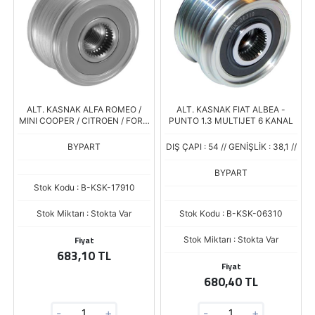
ALT. KASNAK ALFA ROMEO /
ALT. KASNAK FIAT ALBEA -
MINI COOPER / CITROEN / FORD
PUNTO 1.3 MULTIJET 6 KANAL
/ LAND ROVER / SUZUKI /
PEUGEOT 6 KANAL
BYPART
DIŞ ÇAPI : 54 // GENİŞLİK : 38,1 //
BYPART
Stok Kodu : B-KSK-17910
Stok Miktarı : Stokta Var
Stok Kodu : B-KSK-06310
Fiyat
Stok Miktarı : Stokta Var
683,10 TL
Fiyat
680,40 TL
-
+
-
+