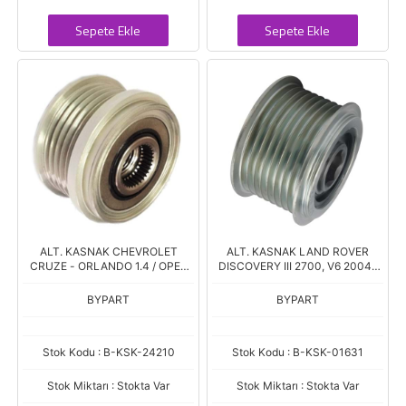
Sepete Ekle
Sepete Ekle
ALT. KASNAK CHEVROLET
ALT. KASNAK LAND ROVER
CRUZE - ORLANDO 1.4 / OPEL
DISCOVERY III 2700, V6 2004-
ASTRA J - CORSA 1.2-1.4 -
2009 - RANGE ROVER SPORT
INSIGNIA - MERIVA B - ZAFIRA C
2700, V6 2005-2009 8 KANAL
BYPART
BYPART
1.4 5
Stok Kodu : B-KSK-24210
Stok Kodu : B-KSK-01631
Stok Miktarı : Stokta Var
Stok Miktarı : Stokta Var