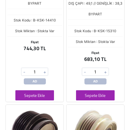
MEGANE - MASTER - LATITUDE
BYPART
DIŞ ÇAPI : 49,1 // GENİŞLİK : 38,3
/
BYPART
Stok Kodu : B-KSK-14410
Stok Miktarı : Stokta Var
Stok Kodu : B-KSK-15310
Fiyat
Stok Miktarı : Stokta Var
744,30 TL
Fiyat
683,10 TL
-
+
-
+
AD
AD
Sepete Ekle
Sepete Ekle