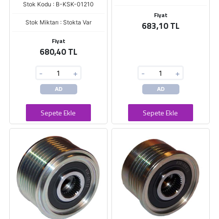
Stok Kodu : B-KSK-01210
Fiyat
Stok Miktarı : Stokta Var
683,10 TL
Fiyat
680,40 TL
-
+
-
+
AD
AD
Sepete Ekle
Sepete Ekle