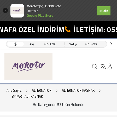
Moroto^|bg_BG:Vavoto
İNDİR
Ücretsiz
Google Play Store
ÖZEL İNDİRİM
İLETİŞİM: 0554 49
$
Alış
47,4896
Satış
47,6799
Ana Sayfa
ALTERNATOR
ALTERNATOR KASNAK
BYPART ALT KASNAK
Bu Kategoride
53
Ürün Bulundu