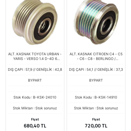
ALT. KASNAK TOYOTA URBAN -
ALT. KASNAK CITROEN C4 - C5
YARIS - VERSO 1.4 D-4D 6
- C6 - C8 - BERLINGO /
KANAL
PEUGEOT 308 - 407 - 607 - 807
6 KANAL
DIŞ ÇAPI : 57,9 // GENİŞLİK : 42,8
DIŞ ÇAPI : 54,1 // GENİŞLİK : 37,3
BYPART
BYPART
Stok Kodu : B-KSK-24010
Stok Kodu : B-KSK-14910
Stok Miktarı : Stok sorunuz
Stok Miktarı : Stok sorunuz
Fiyat
Fiyat
680,40 TL
720,00 TL