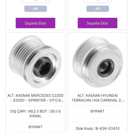
AD
AD
Sepete Ekle
Sepete Ekle
ALT. KASNAK MERCEDES C220D
ALT. KASNAK HYUNDAI
- E220D - SPRINTER - VITO 6
TERRACAN / KIA CARNIVAL 2.9
KANAL
CRDI 5 KANAL
DIŞ ÇAPI : 49,2 // BOY : 39 // 6
BYPART
KANAL
BYPART
Stok Kodu : B-KSK-03410