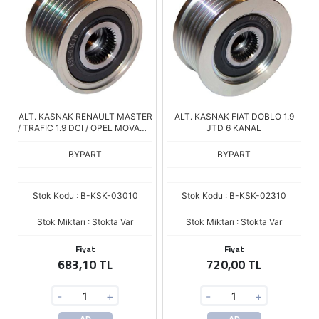
ALT. KASNAK RENAULT MASTER
ALT. KASNAK FIAT DOBLO 1.9
/ TRAFIC 1.9 DCI / OPEL MOVANO
JTD 6 KANAL
1.9 DCI 6 KANAL
BYPART
BYPART
Stok Kodu : B-KSK-03010
Stok Kodu : B-KSK-02310
Stok Miktarı : Stokta Var
Stok Miktarı : Stokta Var
Fiyat
Fiyat
683,10 TL
720,00 TL
-
+
-
+