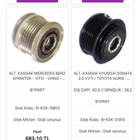
ALT. KASNAK MERCEDES BENZ
ALT. KASNAK HYUNDAI SONATA
SPRINTER - VITO - VIANO -
2.0 VVTI / TOYOTA AURIS -
C180 - C200 - C220 - C250 -
COROLLA 1.4 D-4D 6 KANAL
E200 - E220 - E250 - GLK220 6
BYPART
DIŞ ÇAPI : 62,5 // GENİŞLİK : 38,2
KA
BYPART
Stok Kodu : B-KSK-16810
Stok Miktarı : Stok sorunuz
Stok Kodu : B-KSK-21910
Fiyat
Stok Miktarı : Stok sorunuz
683,10 TL