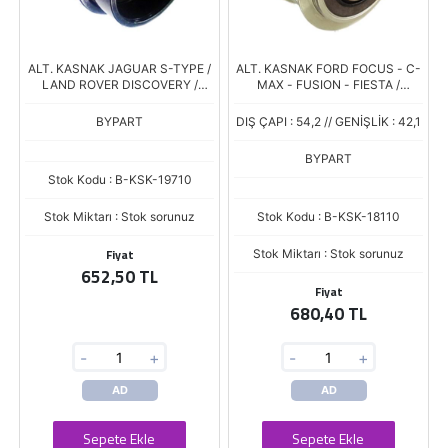
ALT. KASNAK JAGUAR S-TYPE /
ALT. KASNAK FORD FOCUS - C-
LAND ROVER DISCOVERY /
MAX - FUSION - FIESTA /
RANGE ROVER SPORT 6 KANAL
MAZDA 3 / VOLVO C30 - S40 -
V50 6 KANAL
BYPART
DIŞ ÇAPI : 54,2 // GENİŞLİK : 42,1
BYPART
Stok Kodu : B-KSK-19710
Stok Miktarı : Stok sorunuz
Stok Kodu : B-KSK-18110
Fiyat
Stok Miktarı : Stok sorunuz
652,50 TL
Fiyat
680,40 TL
-
+
-
+
AD
AD
Sepete Ekle
Sepete Ekle