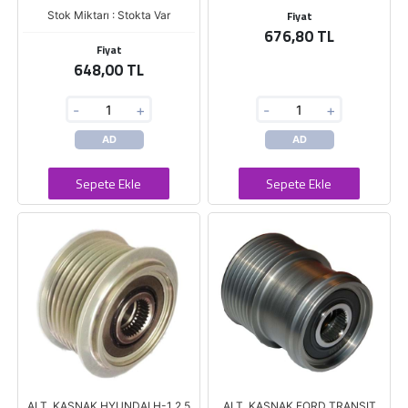
Fiyat
Stok Miktarı : Stokta Var
676,80 TL
Fiyat
648,00 TL
-
+
-
+
AD
AD
Sepete Ekle
Sepete Ekle
ALT. KASNAK HYUNDAI H-1 2.5
ALT. KASNAK FORD TRANSIT