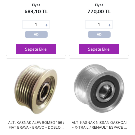
Fiyat
Fiyat
683,10 TL
720,00 TL
-
+
-
+
AD
AD
Sepete Ekle
Sepete Ekle
ALT. KASNAK ALFA ROMEO 156 /
ALT. KASNAK NISSAN QASHQAI
FIAT BRAVA - BRAVO - DOBLO -
- X-TRAIL / RENAULT ESPACE -
MAREA - IDEA - PUNTO 6 KANAL
LAGUNA - KOLEOS - SCENIC -