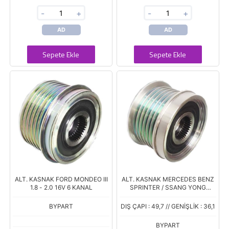
-
+
-
+
AD
AD
Sepete Ekle
Sepete Ekle
ALT. KASNAK FORD MONDEO III
ALT. KASNAK MERCEDES BENZ
1.8 - 2.0 16V 6 KANAL
SPRINTER / SSANG YONG
ACTYON - KYRON - REXTON -
RODIUS 6 KANAL
BYPART
DIŞ ÇAPI : 49,7 // GENİŞLİK : 36,1
BYPART