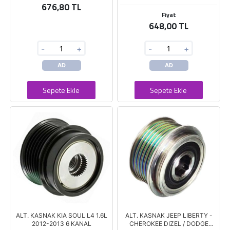
676,80 TL
Fiyat
648,00 TL
-
+
-
+
AD
AD
Sepete Ekle
Sepete Ekle
ALT. KASNAK KIA SOUL L4 1.6L
ALT. KASNAK JEEP LIBERTY -
2012-2013 6 KANAL
CHEROKEE DIZEL / DODGE