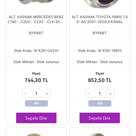
ALT. KASNAK MERCEDES BENZ
ALT. KASNAK TOYOTA YARIS 1.4
C180 - C200 - C230 - CLK 200 -
D-4D 2001-2005 6 KANAL
E200 - SPRINTER 7 KANAL
BYPART
BYPART
Stok Kodu : B-KSK-04210
Stok Kodu : B-KSK-19910
Stok Miktarı : Stok sorunuz
Stok Miktarı : Stok sorunuz
Fiyat
Fiyat
744,30 TL
652,50 TL
-
+
-
+
AD
AD
Sepete Ekle
Sepete Ekle