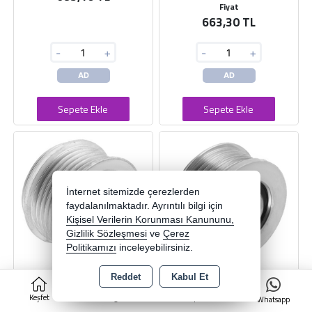
Fiyat
663,30 TL
-
+
-
+
AD
AD
Sepete Ekle
Sepete Ekle
İnternet sitemizde çerezlerden
faydalanılmaktadır. Ayrıntılı bilgi için
Kişisel Verilerin Korunması Kanununu,
Gizlilik Sözleşmesi
ve
Çerez
Politikamızı
inceleyebilirsiniz.
Reddet
Kabul Et
0
ALT. KASNAK TOYOTA AURIS -
ALT. KASNAK FIAT DUCATO /
VERSO - COROLLA 1.6 6 KANAL
CITROEN JUMPER / PEUGEOT
Keşfet
Kategoriler
Sepet
Whatsapp
BOXER / FORD TRANSIT 2.2 D 6