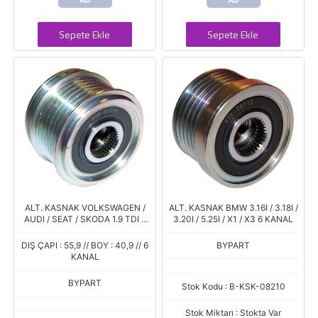
AD
AD
Sepete Ekle
Sepete Ekle
ALT. KASNAK VOLKSWAGEN /
ALT. KASNAK BMW 3.16I / 3.18I /
AUDI / SEAT / SKODA 1.9 TDI 6
3.20I / 5.25I / X1 / X3 6 KANAL
KANAL
DIŞ ÇAPI : 55,9 // BOY : 40,9 // 6
BYPART
KANAL
BYPART
Stok Kodu : B-KSK-08210
Stok Miktarı : Stokta Var