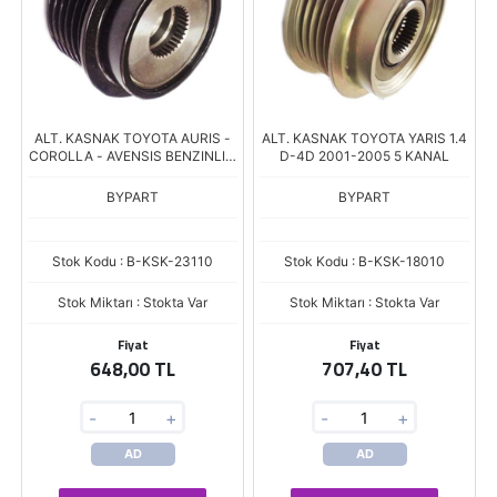
ALT. KASNAK TOYOTA AURIS -
ALT. KASNAK TOYOTA YARIS 1.4
COROLLA - AVENSIS BENZINLI 6
D-4D 2001-2005 5 KANAL
KANAL
BYPART
BYPART
Stok Kodu : B-KSK-23110
Stok Kodu : B-KSK-18010
Stok Miktarı : Stokta Var
Stok Miktarı : Stokta Var
Fiyat
Fiyat
648,00 TL
707,40 TL
-
+
-
+
AD
AD