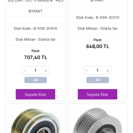
DIŞ ÇAPI : 53,7 // GENİŞLİK : 48,3
BYPART
BYPART
Stok Kodu : B-KSK-20210
Stok Kodu : B-KSK-20410
Stok Miktarı : Stokta Var
Fiyat
Stok Miktarı : Stokta Var
648,00 TL
Fiyat
707,40 TL
-
+
-
+
AD
AD
Sepete Ekle
Sepete Ekle