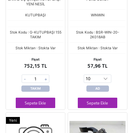
YENİ NESİL
KUTUPBAŞI
WINWIN
Stok Kodu : G-KUTUPBAŞI 155
Stok Kodu : BSR-WIN-20-
TAKIM
2K018AB
Stok Miktarı : Stokta Var
Stok Miktarı : Stokta Var
Fiyat
Fiyat
752,15 TL
57,96 TL
-
+
TAKIM
AD
Sepete Ekle
Sepete Ekle
Yeni