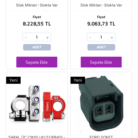
Stok Miktarı : Stokta Var
Stok Miktarı : Stokta Var
Fiyat
Fiyat
8.228,55 TL
9.063,73 TL
-
+
-
+
ADET
ADET
Sepete Ekle
Sepete Ekle
Yeni
Yeni
SARAL ÜÇ ÇIKIŞLI KUTUPBAŞI -
FORD SOKET