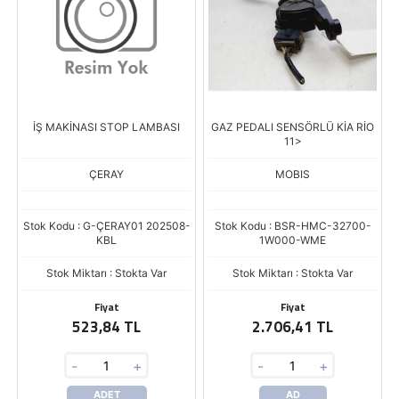
İŞ MAKİNASI STOP LAMBASI
GAZ PEDALI SENSÖRLÜ KİA RİO
11>
ÇERAY
MOBIS
Stok Kodu : G-ÇERAY01 202508-
Stok Kodu : BSR-HMC-32700-
KBL
1W000-WME
Stok Miktarı : Stokta Var
Stok Miktarı : Stokta Var
Fiyat
Fiyat
523,84 TL
2.706,41 TL
-
+
-
+
ADET
AD