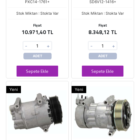
PXC14-1761+
SD6V12-1416+
Stok Miktarı : Stokta Var
Stok Miktarı : Stokta Var
Fiyat
Fiyat
10.971,40 TL
8.348,12 TL
-
+
-
+
ADET
ADET
Sepete Ekle
Sepete Ekle
Yeni
Yeni