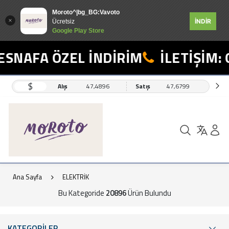
Moroto^|bg_BG:Vavoto
İNDİR
Ücretsiz
Google Play Store
FA ÖZEL İNDİRİM
İLETİŞİM: 0554
$
Alış
47,4896
Satış
47,6799
Ana Sayfa
ELEKTRİK
Bu Kategoride
20896
Ürün Bulundu
KATEGORİLER