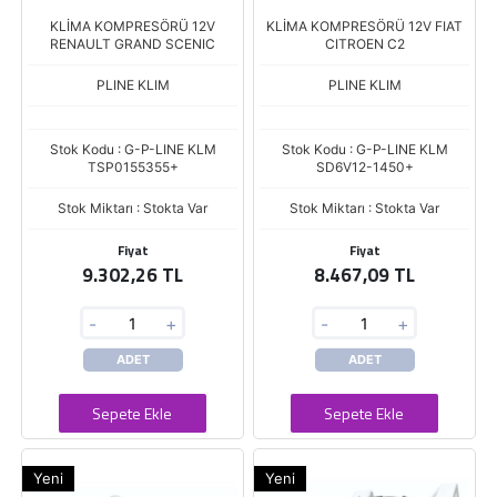
KLİMA KOMPRESÖRÜ 12V
KLİMA KOMPRESÖRÜ 12V FIAT
RENAULT GRAND SCENIC
CITROEN C2
PLINE KLIM
PLINE KLIM
Stok Kodu : G-P-LINE KLM
Stok Kodu : G-P-LINE KLM
TSP0155355+
SD6V12-1450+
Stok Miktarı : Stokta Var
Stok Miktarı : Stokta Var
Fiyat
Fiyat
9.302,26 TL
8.467,09 TL
-
+
-
+
ADET
ADET
Sepete Ekle
Sepete Ekle
Yeni
Yeni