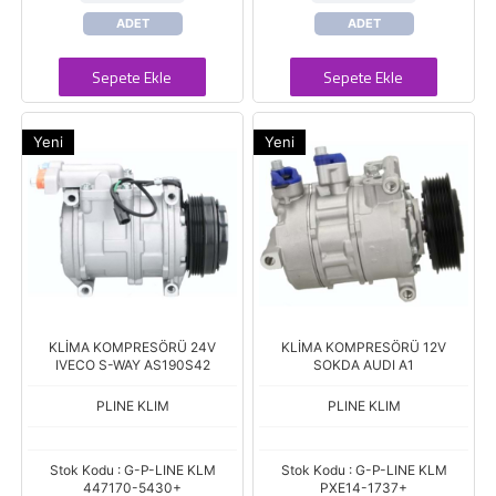
ADET
ADET
Sepete Ekle
Sepete Ekle
Yeni
Yeni
KLİMA KOMPRESÖRÜ 24V
KLİMA KOMPRESÖRÜ 12V
IVECO S-WAY AS190S42
SOKDA AUDI A1
PLINE KLIM
PLINE KLIM
Stok Kodu : G-P-LINE KLM
Stok Kodu : G-P-LINE KLM
447170-5430+
PXE14-1737+