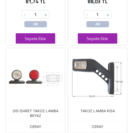
81,74 TL
88,03 TL
-
+
-
+
AD
AD
Sepete Ekle
Sepete Ekle
DIS ISARET TAKOZ LAMBA
TAKOZ LAMBA KISA
BEYAZ
CERAY
CERAY