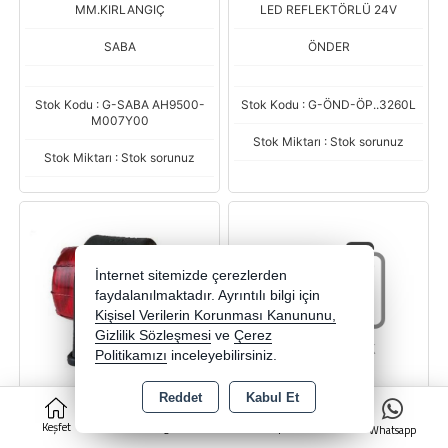
MM.KIRLANGIÇ
LED REFLEKTÖRLÜ 24V
SABA
ÖNDER
Stok Kodu : G-SABA AH9500-
Stok Kodu : G-ÖND-ÖP..3260L
M007Y00
Stok Miktarı : Stok sorunuz
Stok Miktarı : Stok sorunuz
İnternet sitemizde çerezlerden
faydalanılmaktadır. Ayrıntılı bilgi için
Kişisel Verilerin Korunması Kanununu,
Gizlilik Sözleşmesi
ve
Çerez
Politikamızı
inceleyebilirsiniz.
Reddet
Kabul Et
0
TAKOZ LAMBA
MİNİ TAKOZ LAMBA 12 LEDLİ
Keşfet
Kategoriler
Sepet
Whatsapp
KIRMIZI SARI