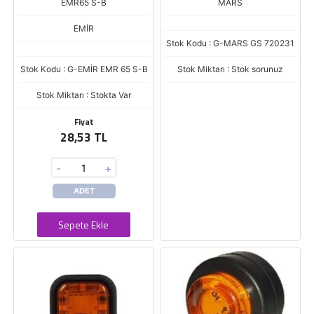
EMR65 S-B
MARS
EMİR
Stok Kodu : G-MARS GS 720231
Stok Kodu : G-EMİR EMR 65 S-B
Stok Miktarı : Stok sorunuz
Stok Miktarı : Stokta Var
Fiyat
28,53 TL
-
+
ADET
Sepete Ekle