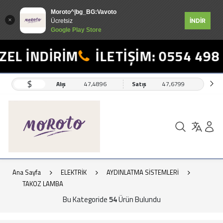
Moroto^|bg_BG:Vavoto
İNDİR
Ücretsiz
Google Play Store
İNDİRİM
İLETİŞİM: 0554 498 19 1
$
Alış
47,4896
Satış
47,6799
Ana Sayfa
ELEKTRİK
AYDINLATMA SİSTEMLERİ
TAKOZ LAMBA
Bu Kategoride
54
Ürün Bulundu