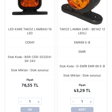
LED KARE TAKOZ LAMBASI 16
TAKOZ LAMBA SARI - BEYAZ 12
LED
LEDLİ
CERAY
EMR69 S-B
EMİR
Stok Kodu : BSR-CER-202204-
SK-24V
Stok Kodu : G-EMİR EMR 69 S-B
Stok Miktarı : Stok sorunuz
Stok Miktarı : Stok sorunuz
Fiyat
76,55 TL
Fiyat
43,29 TL
-
+
-
+
AD
ADET