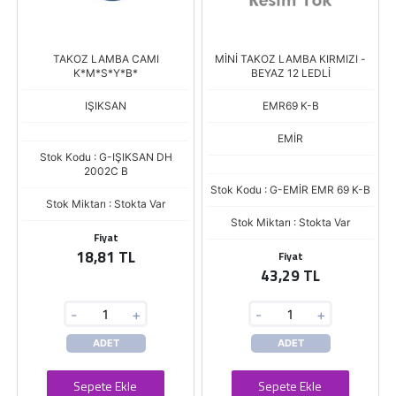
TAKOZ LAMBA CAMI
MİNİ TAKOZ LAMBA KIRMIZI -
K*M*S*Y*B*
BEYAZ 12 LEDLİ
IŞIKSAN
EMR69 K-B
EMİR
Stok Kodu : G-IŞIKSAN DH
2002C B
Stok Kodu : G-EMİR EMR 69 K-B
Stok Miktarı : Stokta Var
Stok Miktarı : Stokta Var
Fiyat
18,81 TL
Fiyat
43,29 TL
-
+
-
+
ADET
ADET
Sepete Ekle
Sepete Ekle