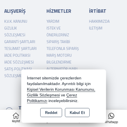
ALIŞVERİŞ
HİZMETLER
İRTİBAT
K.V.K. KANUNU
YARDIM
HAKKIMIZDA
GIZLILIK
İSTEK VE
İLETIŞIM
SÖZLEŞMESI
ÖNERILERINIZ
GARANTI ŞARTLARI
SIPARIŞ TAKIBI
TESLIMAT ŞARTLARI
TELEFONLA SIPARIŞ
İADE POLITIKASI
MARŞ MOTORU
İADE SÖZLEŞMESI
BILGILENDIRME
SATIŞ POLITIKASI
ALTERNATÖR (ŞARJ
SÖZLEŞMESI
DINAMOSU)
İnternet sitemizde çerezlerden
BILGILENDIRME
faydalanılmaktadır. Ayrıntılı bilgi için
Kişisel Verilerin Korunması Kanununu,
Gizlilik Sözleşmesi
ve
Çerez
Politikamızı
inceleyebilirsiniz.
TELEFON
Reddet
Kabul Et
05544981917
0
Keşfet
Kategoriler
Sepet
Whatsapp