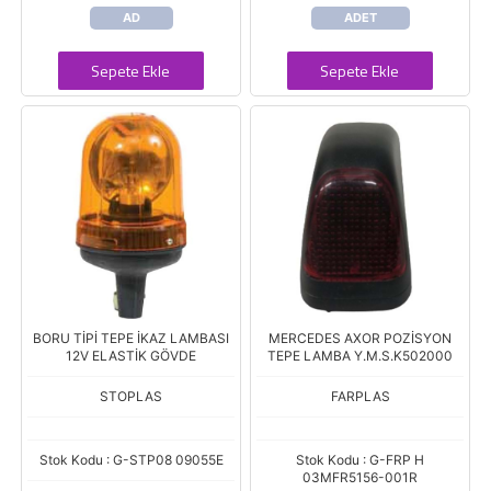
AD
ADET
Sepete Ekle
Sepete Ekle
BORU TİPİ TEPE İKAZ LAMBASI
MERCEDES AXOR POZİSYON
12V ELASTİK GÖVDE
TEPE LAMBA Y.M.S.K502000
STOPLAS
FARPLAS
Stok Kodu : G-STP08 09055E
Stok Kodu : G-FRP H
03MFR5156-001R