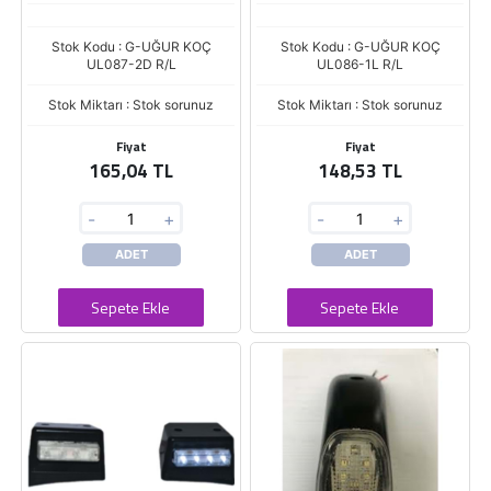
Stok Kodu : G-UĞUR KOÇ
Stok Kodu : G-UĞUR KOÇ
UL087-2D R/L
UL086-1L R/L
Stok Miktarı : Stok sorunuz
Stok Miktarı : Stok sorunuz
Fiyat
Fiyat
165,04 TL
148,53 TL
-
+
-
+
ADET
ADET
Sepete Ekle
Sepete Ekle