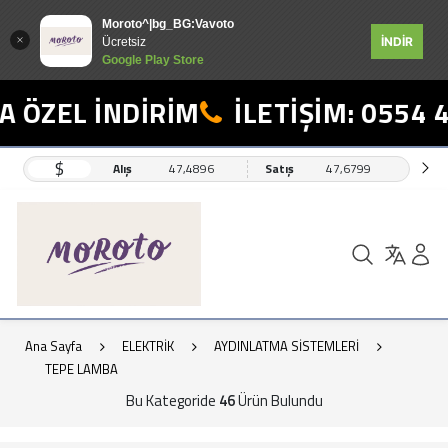
Moroto^|bg_BG:Vavoto
İNDİR
Ücretsiz
Google Play Store
L İNDİRİM
İLETİŞİM: 0554 498 1
$
Alış
47,4896
Satış
47,6799
Ana Sayfa
ELEKTRİK
AYDINLATMA SİSTEMLERİ
TEPE LAMBA
Bu Kategoride
46
Ürün Bulundu