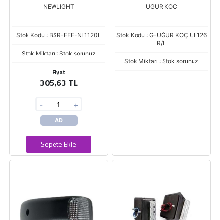
NEWLIGHT
UGUR KOC
Stok Kodu : BSR-EFE-NL1120L
Stok Kodu : G-UĞUR KOÇ UL126
R/L
Stok Miktarı : Stok sorunuz
Stok Miktarı : Stok sorunuz
Fiyat
305,63 TL
-
+
AD
Sepete Ekle