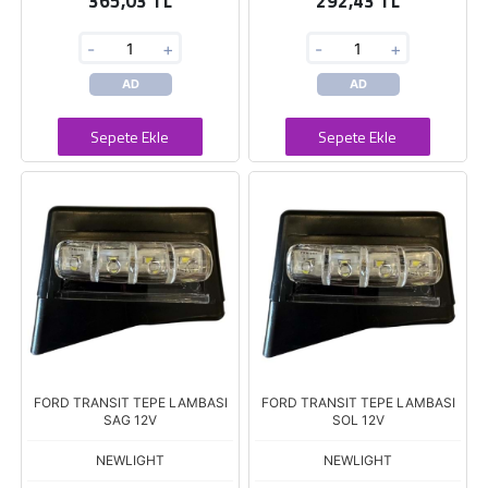
365,03 TL
292,43 TL
-
+
-
+
AD
AD
Sepete Ekle
Sepete Ekle
FORD TRANSIT TEPE LAMBASI
FORD TRANSIT TEPE LAMBASI
SAG 12V
SOL 12V
NEWLIGHT
NEWLIGHT