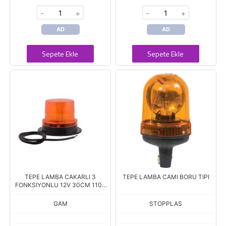
-
+
-
+
AD
AD
Sepete Ekle
Sepete Ekle
TEPE LAMBA CAKARLI 3
TEPE LAMBA CAMI BORU TIPI
FONKSIYONLU 12V 30CM 110V
KISA TİP MIKNATISLI
GAM
STOPPLAS