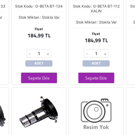
133
Stok Kodu : G-BETA BT-134
Stok Kodu : G-BETA BT-112
St
KALIN
ar
Stok Miktarı : Stokta Var
Stok Miktarı : Stokta Var
S
Fiyat
Fiyat
184,99 TL
184,99 TL
-
+
-
+
ADET
ADET
Sepete Ekle
Sepete Ekle