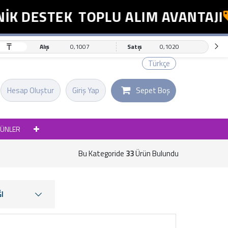
DESTEK
TOPLU ALIM AVANTAJI
E
₸
Alış
0,1007
Satış
0,1020
Türkçe
Hesap Oluştur
Giriş Yap
Sepet Boş
RÜNLER
Bu Kategoride
33
Ürün Bulundu
I