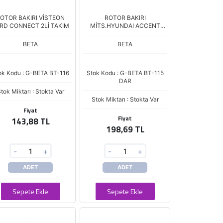
OTOR BAKIRI VİSTEON
ROTOR BAKIRI
RD CONNECT 2Lİ TAKIM
MİTS.HYUNDAI ACCENT
MAZDA 323
BETA
BETA
ok Kodu : G-BETA BT-116
Stok Kodu : G-BETA BT-115
DAR
tok Miktarı : Stokta Var
Stok Miktarı : Stokta Var
Fiyat
Fiyat
143,88 TL
198,69 TL
-
+
-
+
ADET
ADET
Sepete Ekle
Sepete Ekle