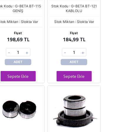
ok Kodu : G-BETA BT-115
Stok Kodu : G-BETA BT-121
GENİŞ
KABLOLU
tok Miktarı : Stokta Var
Stok Miktarı : Stokta Var
Fiyat
Fiyat
198,69 TL
184,99 TL
-
+
-
+
ADET
ADET
Sepete Ekle
Sepete Ekle