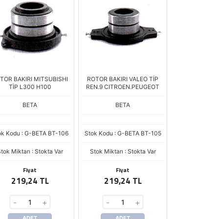
TOR BAKIRI MITSUBISHI
ROTOR BAKIRI VALEO TİP
TİP L300 H100
REN.9 CITROEN.PEUGEOT
BETA
BETA
ok Kodu : G-BETA BT-106
Stok Kodu : G-BETA BT-105
tok Miktarı : Stokta Var
Stok Miktarı : Stokta Var
Fiyat
Fiyat
219,24 TL
219,24 TL
-
+
-
+
ADET
ADET