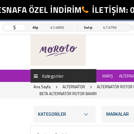
FA ÖZEL İNDİRİM
İLETİŞİM: 0554
$
Alış
47,4896
Satış
47,6799
Kategoriler
MARŞ
ALTERN
Ana Sayfa
ALTERNATOR
ALTERNATÖR ROTOR 
BETA ALTERNATÖR ROTOR BAKIRI
KATEGORİLER
MARKALAR