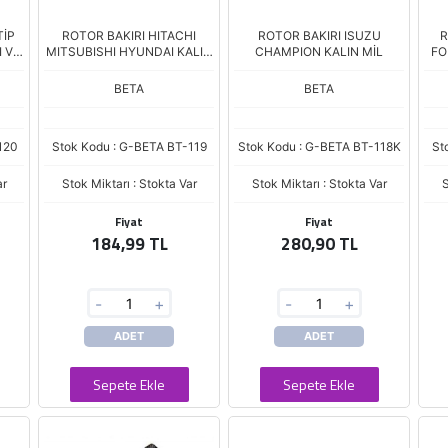
TİP
ROTOR BAKIRI HITACHI
ROTOR BAKIRI ISUZU
R
I VW
MITSUBISHI HYUNDAI KALIN
CHAMPION KALIN MİL
FO
TİP
BETA
BETA
120
Stok Kodu : G-BETA BT-119
Stok Kodu : G-BETA BT-118K
St
ar
Stok Miktarı : Stokta Var
Stok Miktarı : Stokta Var
S
Fiyat
Fiyat
184,99 TL
280,90 TL
-
+
-
+
ADET
ADET
Sepete Ekle
Sepete Ekle