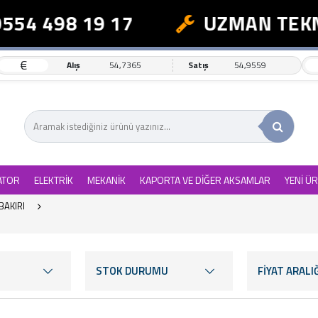
 498 19 17
UZMAN TEKNİK 
€
Alış
54,7365
Satış
54,9559
ATOR
ELEKTRİK
MEKANİK
KAPORTA VE DİĞER AKSAMLAR
YENİ Ü
BAKIRI
STOK DURUMU
FİYAT ARALIĞ