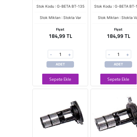
Stok Kodu : G-BETA BT-135
Stok Kodu : G-BETA BT-
Stok Miktarı : Stokta Var
Stok Miktarı : Stokta V
Fiyat
Fiyat
184,99 TL
184,99 TL
-
+
-
+
ADET
ADET
Sepete Ekle
Sepete Ekle