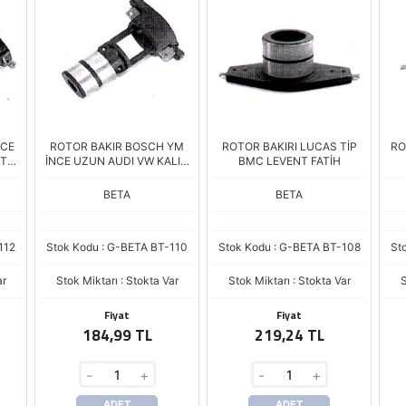
NCE
ROTOR BAKIR BOSCH YM
ROTOR BAKIRI LUCAS TİP
RO
T
İNCE UZUN AUDI VW KALIN
BMC LEVENT FATİH
DELİK
BETA
BETA
112
Stok Kodu : G-BETA BT-110
Stok Kodu : G-BETA BT-108
St
ar
Stok Miktarı : Stokta Var
Stok Miktarı : Stokta Var
S
Fiyat
Fiyat
184,99 TL
219,24 TL
-
+
-
+
ADET
ADET