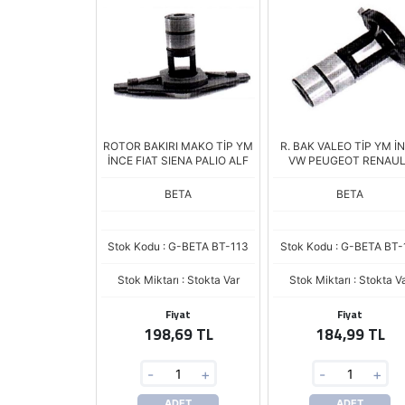
ROTOR BAKIRI MAKO TİP YM
R. BAK VALEO TİP YM İ
İNCE FIAT SIENA PALIO ALF
VW PEUGEOT RENAUL
XRB130
BETA
BETA
Stok Kodu : G-BETA BT-113
Stok Kodu : G-BETA BT-
Stok Miktarı : Stokta Var
Stok Miktarı : Stokta V
Fiyat
Fiyat
198,69 TL
184,99 TL
-
+
-
+
ADET
ADET