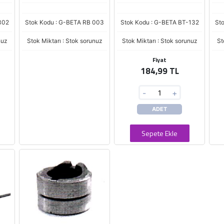
302
Stok Kodu : G-BETA RB 003
Stok Kodu : G-BETA BT-132
St
nuz
Stok Miktarı : Stok sorunuz
Stok Miktarı : Stok sorunuz
St
Fiyat
184,99 TL
-
+
ADET
Sepete Ekle