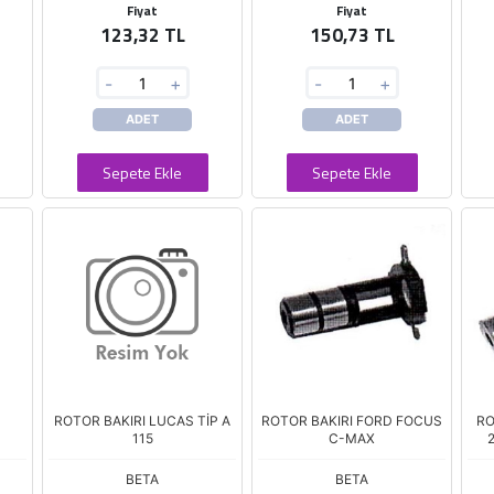
Fiyat
Fiyat
123,32 TL
150,73 TL
-
+
-
+
ADET
ADET
Sepete Ekle
Sepete Ekle
ROTOR BAKIRI LUCAS TİP A
ROTOR BAKIRI FORD FOCUS
RO
115
C-MAX
BETA
BETA