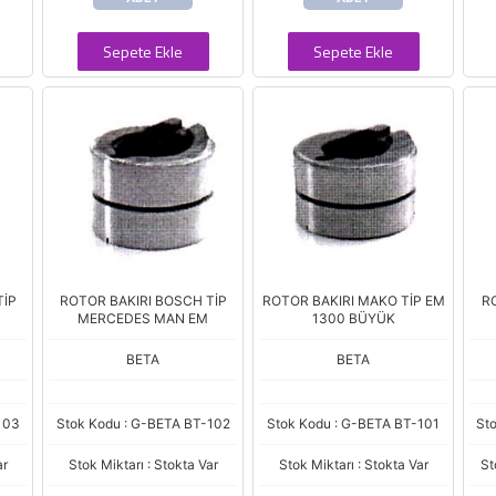
Sepete Ekle
Sepete Ekle
TİP
ROTOR BAKIRI BOSCH TİP
ROTOR BAKIRI MAKO TİP EM
RO
MERCEDES MAN EM
1300 BÜYÜK
BETA
BETA
103
Stok Kodu : G-BETA BT-102
Stok Kodu : G-BETA BT-101
St
ar
Stok Miktarı : Stokta Var
Stok Miktarı : Stokta Var
St