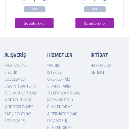
-
+
-
+
AD
AD
Sepete Ekle
Sepete Ekle
ALIŞVERİŞ
HİZMETLER
İRTİBAT
K.V.K. KANUNU
YARDIM
HAKKIMIZDA
GIZLILIK
İSTEK VE
İLETIŞIM
SÖZLEŞMESI
ÖNERILERINIZ
GARANTI ŞARTLARI
SIPARIŞ TAKIBI
TESLIMAT ŞARTLARI
TELEFONLA SIPARIŞ
İADE POLITIKASI
MARŞ MOTORU
İADE SÖZLEŞMESI
BILGILENDIRME
SATIŞ POLITIKASI
ALTERNATÖR (ŞARJ
SÖZLEŞMESI
DINAMOSU)
BILGILENDIRME