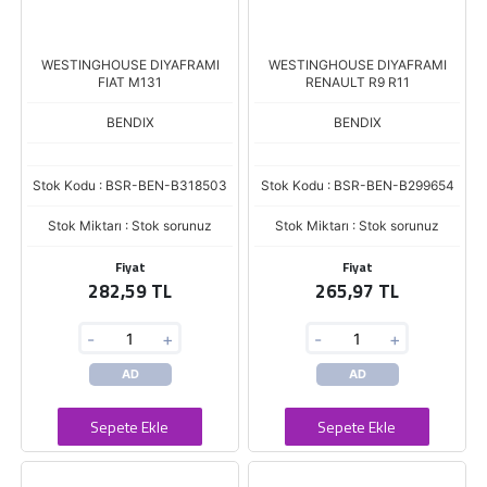
WESTINGHOUSE DIYAFRAMI
WESTINGHOUSE DIYAFRAMI
FIAT M131
RENAULT R9 R11
BENDIX
BENDIX
Stok Kodu : BSR-BEN-B318503
Stok Kodu : BSR-BEN-B299654
Stok Miktarı : Stok sorunuz
Stok Miktarı : Stok sorunuz
Fiyat
Fiyat
282,59 TL
265,97 TL
-
+
-
+
AD
AD
Sepete Ekle
Sepete Ekle