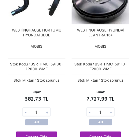
WESTİNGHAUSE HORTUMU
WESTİNGHAUSE HYUNDAİ
HYUNDAİ BLUE
ELANTRA 16>
MOBIS
MOBIS
Stok Kodu : BSR-HMC-59130-
Stok Kodu : BSR-HMC-59110-
1R000-WME
F2000-WME
Stok Miktarı : Stok sorunuz
Stok Miktarı : Stok sorunuz
Fiyat
Fiyat
382,73 TL
7.727,99 TL
-
+
-
+
AD
AD
Sepete Ekle
Sepete Ekle