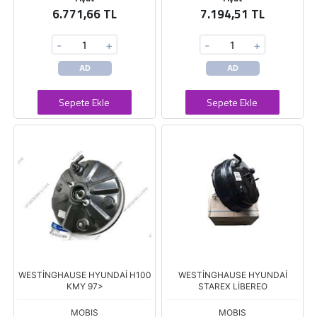
6.771,66 TL
7.194,51 TL
-
+
-
+
AD
AD
Sepete Ekle
Sepete Ekle
WESTİNGHAUSE HYUNDAİ H100
WESTİNGHAUSE HYUNDAİ
KMY 97>
STAREX LİBEREO
MOBIS
MOBIS