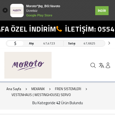
Moroto^|bg_BG:Vavoto
İNDİR
Ücretsiz
Google Play Store
ZEL İNDİRİM
İLETİŞİM: 0554 498
$
Alış
47,4723
Satış
47,6625
Ana Sayfa
MEKANİK
FREN SİSTEMLERİ
VESTENHAUS ( WESTINGHOUSE) SERVO
Bu Kategoride
42
Ürün Bulundu