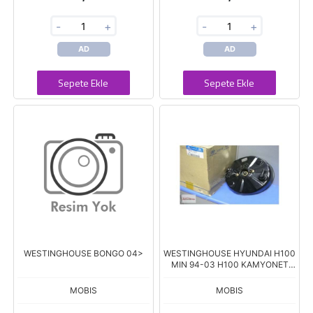
-
+
-
+
AD
AD
Sepete Ekle
Sepete Ekle
WESTINGHOUSE BONGO 04>
WESTINGHOUSE HYUNDAI H100
MIN 94-03 H100 KAMYONET
96-99
MOBIS
MOBIS