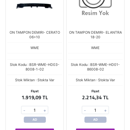
ON TAMPON DEMIRI- CERATO
ON TAMPON DEMIRI- ELANTRA
06>10
18-20
WME
WME
Stok Kodu : BSR-WME-HD03-
Stok Kodu : BSR-WME-HD01-
8008-1-02
86008-02
Stok Miktarı : Stokta Var
Stok Miktarı : Stokta Var
Fiyat
Fiyat
1.919,09 TL
2.214,34 TL
-
+
-
+
AD
AD