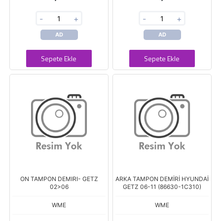
-
+
-
+
AD
AD
Sepete Ekle
Sepete Ekle
ON TAMPON DEMIRI- GETZ
ARKA TAMPON DEMİRİ HYUNDAİ
02>06
GETZ 06-11 (86630-1C310)
WME
WME