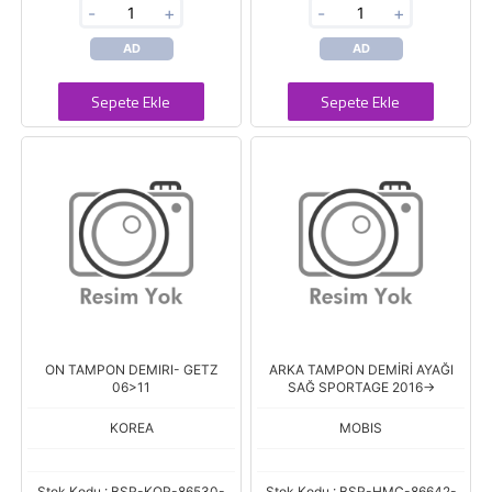
-
+
-
+
AD
AD
Sepete Ekle
Sepete Ekle
ON TAMPON DEMIRI- GETZ
ARKA TAMPON DEMİRİ AYAĞI
06>11
SAĞ SPORTAGE 2016->
KOREA
MOBIS
Stok Kodu : BSR-KOR-86530-
Stok Kodu : BSR-HMC-86642-