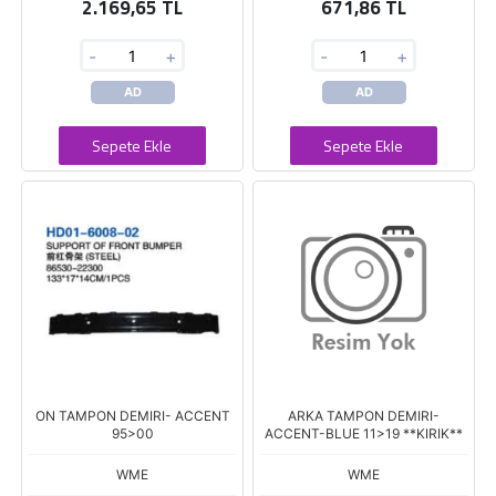
2.169,65 TL
671,86 TL
-
+
-
+
AD
AD
Sepete Ekle
Sepete Ekle
ON TAMPON DEMIRI- ACCENT
ARKA TAMPON DEMIRI-
95>00
ACCENT-BLUE 11>19 **KIRIK**
WME
WME