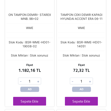
ON TAMPON DEMIRI- STAREX
TAMPON CEKI DEMIR KAPAGI
MNB. 98>02
HYUNDAI ACCENT ERA 06-11
WME
WME
Stok Kodu : BSR-WME-HD01-
Stok Kodu : BSR-WME-HD01-
19008-02
14051
Stok Miktarı : Stok sorunuz
Stok Miktarı : Stok sorunuz
Fiyat
Fiyat
1.182,16 TL
72,32 TL
-
+
-
+
AD
AD
Sepete Ekle
Sepete Ekle