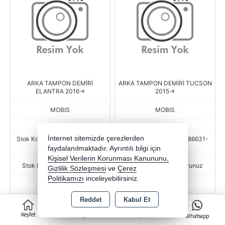
ARKA TAMPON DEMİRİ
ARKA TAMPON DEMİRİ TUCSON
ELANTRA 2016->
2015->
MOBIS
MOBIS
İnternet sitemizde çerezlerden
Stok Kodu : BSR-HMC-86631-
Stok Kodu : BSR-HMC-86631-
F2020-WME
D7000-WME
faydalanılmaktadır. Ayrıntılı bilgi için
Kişisel Verilerin Korunması Kanununu,
Stok Miktarı : Stok sorunuz
Stok Miktarı : Stok sorunuz
Gizlilik Sözleşmesi
ve
Çerez
Politikamızı
inceleyebilirsiniz.
Fiyat
Fiyat
6.984,44 TL
6.251,34 TL
Reddet
Kabul Et
0
Keşfet
Kategoriler
Sepet
Whatsapp
-
+
-
+