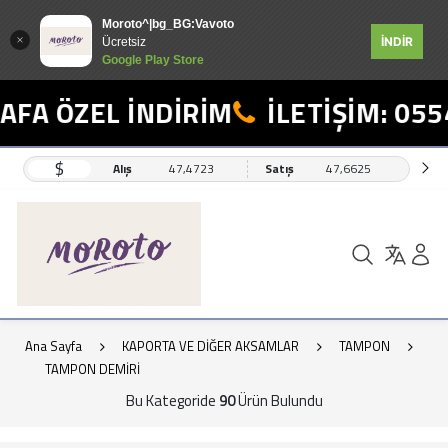
Moroto^|bg_BG:Vavoto
İNDİR
Ücretsiz
Google Play Store
ÖZEL İNDİRİM
İLETİŞİM: 0554 49
$
Alış
47,4723
Satış
47,6625
Ana Sayfa
KAPORTA VE DİĞER AKSAMLAR
TAMPON
TAMPON DEMİRİ
Bu Kategoride
90
Ürün Bulundu