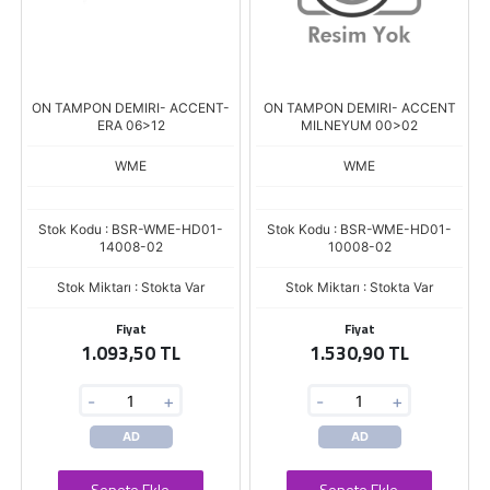
ON TAMPON DEMIRI- ACCENT-
ON TAMPON DEMIRI- ACCENT
ERA 06>12
MILNEYUM 00>02
WME
WME
Stok Kodu : BSR-WME-HD01-
Stok Kodu : BSR-WME-HD01-
14008-02
10008-02
Stok Miktarı : Stokta Var
Stok Miktarı : Stokta Var
Fiyat
Fiyat
1.093,50 TL
1.530,90 TL
-
+
-
+
AD
AD
Sepete Ekle
Sepete Ekle