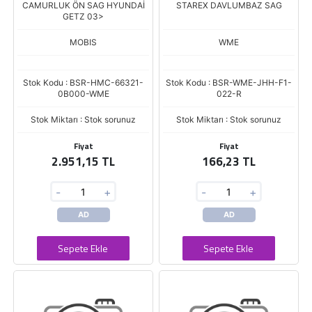
CAMURLUK ÖN SAG HYUNDAİ
STAREX DAVLUMBAZ SAG
GETZ 03>
MOBIS
WME
Stok Kodu : BSR-HMC-66321-
Stok Kodu : BSR-WME-JHH-F1-
0B000-WME
022-R
Stok Miktarı : Stok sorunuz
Stok Miktarı : Stok sorunuz
Fiyat
Fiyat
2.951,15 TL
166,23 TL
-
+
-
+
AD
AD
Sepete Ekle
Sepete Ekle