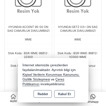
HYUNDAI ACCENT 95-00 ON
HYUNDAI GETZ 03> ON SAG
SAG CAMURLUK DAVLUMBAZI
CAMURLUK DAVLUMBAZI
WME
WME
Stok Kodu : BSR-WME-86812-
Stok Kodu : BSR-WME-86812-
22300
1C000-WME
İnternet sitemizde çerezlerden
Stok Miktarı : Stok sorunuz
Stok Miktarı : Stok sorunuz
faydalanılmaktadır. Ayrıntılı bilgi için
Fiyat
Fiyat
Kişisel Verilerin Korunması Kanununu,
141,36 TL
190,46 TL
Gizlilik Sözleşmesi
ve
Çerez
Politikamızı
inceleyebilirsiniz.
-
+
-
+
Reddet
Kabul Et
0
AD
AD
Keşfet
Kategoriler
Sepet
Whatsapp