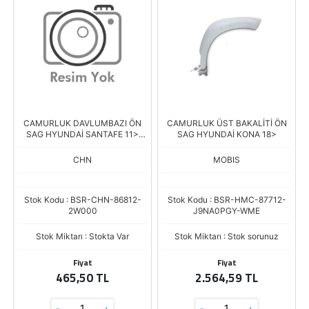
CAMURLUK DAVLUMBAZI ÖN
CAMURLUK ÜST BAKALİTİ ÖN
SAG HYUNDAİ SANTAFE 11>
SAG HYUNDAİ KONA 18>
(12118-F6132)
CHN
MOBIS
Stok Kodu : BSR-CHN-86812-
Stok Kodu : BSR-HMC-87712-
2W000
J9NA0PGY-WME
Stok Miktarı : Stokta Var
Stok Miktarı : Stok sorunuz
Fiyat
Fiyat
465,50 TL
2.564,59 TL
-
+
-
+