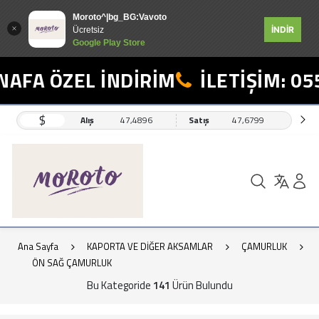
Moroto^|bg_BG:Vavoto
İNDİR
Ücretsiz
Google Play Store
 ÖZEL İNDİRİM
İLETİŞİM: 0554 4
$
Alış
47,4896
Satış
47,6799
Ana Sayfa
KAPORTA VE DİĞER AKSAMLAR
ÇAMURLUK
ÖN SAĞ ÇAMURLUK
Bu Kategoride
141
Ürün Bulundu