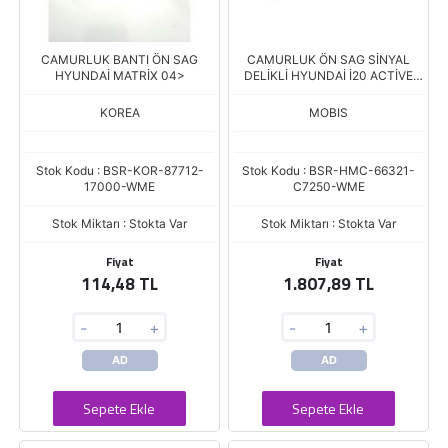
CAMURLUK BANTI ÖN SAG
CAMURLUK ÖN SAG SİNYAL
HYUNDAİ MATRİX 04>
DELİKLİ HYUNDAİ İ20 ACTİVE
15-20
KOREA
MOBIS
Stok Kodu : BSR-KOR-87712-
Stok Kodu : BSR-HMC-66321-
17000-WME
C7250-WME
Stok Miktarı : Stokta Var
Stok Miktarı : Stokta Var
Fiyat
Fiyat
114,48 TL
1.807,89 TL
-
+
-
+
AD
AD
Sepete Ekle
Sepete Ekle