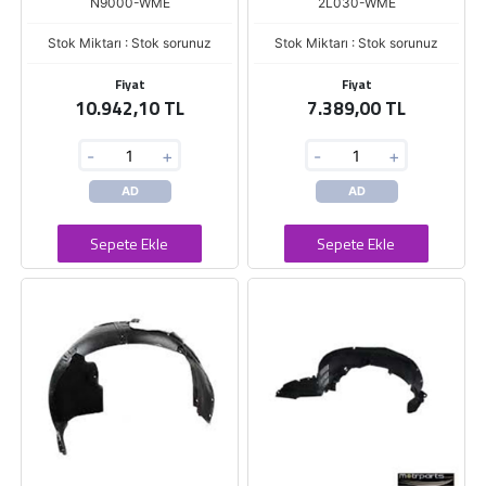
N9000-WME
2L030-WME
Stok Miktarı : Stok sorunuz
Stok Miktarı : Stok sorunuz
Fiyat
Fiyat
10.942,10 TL
7.389,00 TL
-
+
-
+
AD
AD
Sepete Ekle
Sepete Ekle