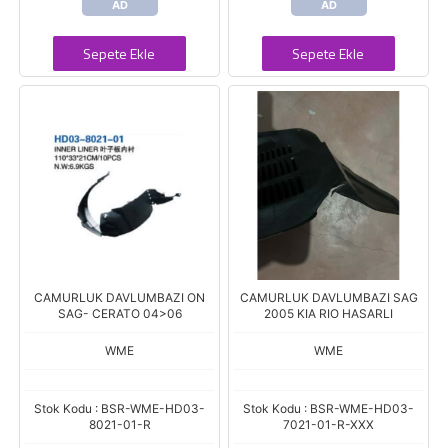
AD
AD
Sepete Ekle
Sepete Ekle
CAMURLUK DAVLUMBAZI ON
CAMURLUK DAVLUMBAZI SAG
SAG- CERATO 04>06
2005 KIA RIO HASARLI
WME
WME
Stok Kodu : BSR-WME-HD03-
Stok Kodu : BSR-WME-HD03-
8021-01-R
7021-01-R-XXX