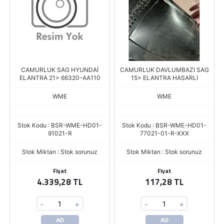
CAMURLUK SAG HYUNDAİ
CAMURLUK DAVLUMBAZI SAG
ELANTRA 21> 66320-AA110
15> ELANTRA HASARLI
WME
WME
Stok Kodu : BSR-WME-HD01-
Stok Kodu : BSR-WME-HD01-
91021-R
77021-01-R-XXX
Stok Miktarı : Stok sorunuz
Stok Miktarı : Stok sorunuz
Fiyat
Fiyat
4.339,28 TL
117,28 TL
-
+
-
+
AD
AD