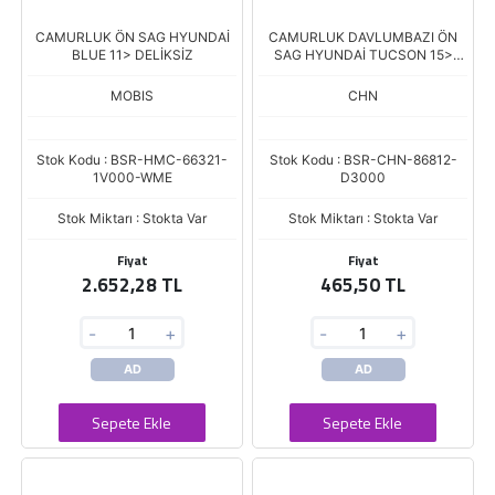
CAMURLUK ÖN SAG HYUNDAİ
CAMURLUK DAVLUMBAZI ÖN
BLUE 11> DELİKSİZ
SAG HYUNDAİ TUCSON 15>
(12108-F6162)
MOBIS
CHN
Stok Kodu : BSR-HMC-66321-
Stok Kodu : BSR-CHN-86812-
1V000-WME
D3000
Stok Miktarı : Stokta Var
Stok Miktarı : Stokta Var
Fiyat
Fiyat
2.652,28 TL
465,50 TL
-
+
-
+
AD
AD
Sepete Ekle
Sepete Ekle