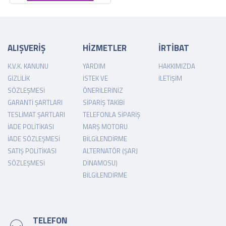
ALIŞVERİŞ
HİZMETLER
İRTİBAT
K.V.K. KANUNU
YARDIM
HAKKIMIZDA
GIZLILIK
İSTEK VE
İLETIŞIM
SÖZLEŞMESI
ÖNERILERINIZ
GARANTI ŞARTLARI
SIPARIŞ TAKIBI
TESLIMAT ŞARTLARI
TELEFONLA SIPARIŞ
İADE POLITIKASI
MARŞ MOTORU
İADE SÖZLEŞMESI
BILGILENDIRME
SATIŞ POLITIKASI
ALTERNATÖR (ŞARJ
SÖZLEŞMESI
DINAMOSU)
BILGILENDIRME
TELEFON