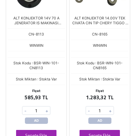
ALT KONJEKTOR 14V 70 A
ALT KONJEKTOR 14.00V TEK
JENERATOR IS MAKINASI
CIVATA CIN TIP CHERY TIGGO 7
FORKLIFT DIZEL
TIGGO 8 PRO / PRO MAX 1.6T LIN
CN-8113
CN-8165
WINWIN
WINWIN
Stok Kodu : BSR-WIN-101-
Stok Kodu : BSR-WIN-101-
CN8113
CN8165
Stok Miktarı : Stokta Var
Stok Miktarı : Stokta Var
Fiyat
Fiyat
585,93 TL
1.283,32 TL
-
+
-
+
AD
AD
Sepete Ekle
Sepete Ekle