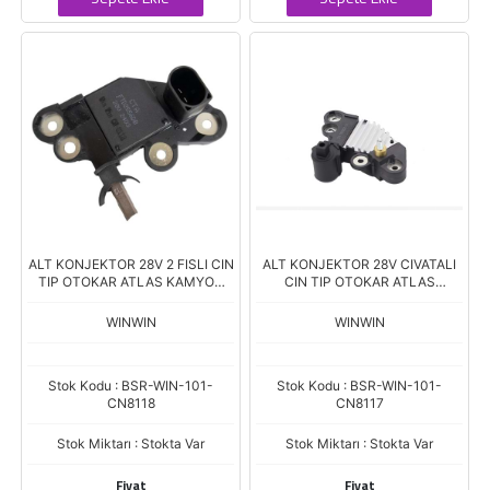
ALT KONJEKTOR 28V 2 FISLI CIN
ALT KONJEKTOR 28V CIVATALI
TIP OTOKAR ATLAS KAMYON
CIN TIP OTOKAR ATLAS
FOTON CUMMINS ISGE MOTOR
KAMYON / CUMMINS ISF2.8,
ISF3.8
WINWIN
WINWIN
Stok Kodu : BSR-WIN-101-
Stok Kodu : BSR-WIN-101-
CN8118
CN8117
Stok Miktarı : Stokta Var
Stok Miktarı : Stokta Var
Fiyat
Fiyat