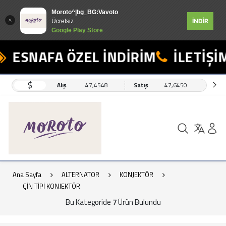
Moroto^|bg_BG:Vavoto
İNDİR
Ücretsiz
Google Play Store
ESNAFA ÖZEL İNDİRİM
İLETİŞİM
$
Alış
47,4548
Satış
47,6450
Ana Sayfa
ALTERNATOR
KONJEKTÖR
ÇİN TİPİ KONJEKTÖR
Bu Kategoride
7
Ürün Bulundu