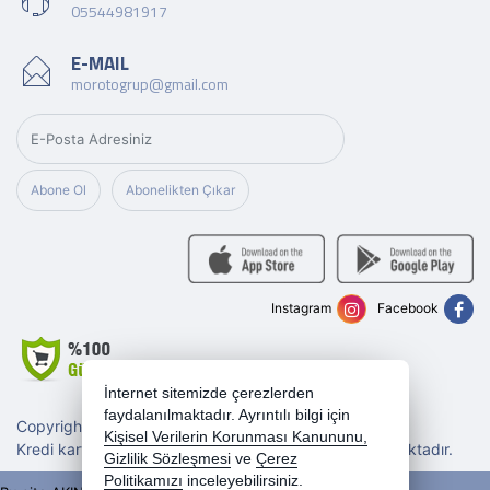
05544981917
E-MAIL
morotogrup@gmail.com
Abone Ol
Abonelikten Çıkar
Instagram
Facebook
İnternet sitemizde çerezlerden
faydalanılmaktadır. Ayrıntılı bilgi için
Copyright 2026 morotogrup.com - Tüm hakları saklıdır.
Kişisel Verilerin Korunması Kanununu,
Kredi kartı bilgileriniz 256bit SSL sertifikası ile korunmaktadır.
Gizlilik Sözleşmesi
ve
Çerez
Politikamızı
inceleyebilirsiniz.