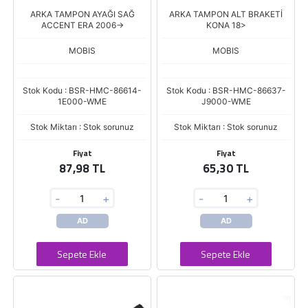
ARKA TAMPON AYAĞI SAĞ
ARKA TAMPON ALT BRAKETİ
ACCENT ERA 2006->
KONA 18>
MOBIS
MOBIS
Stok Kodu : BSR-HMC-86614-
Stok Kodu : BSR-HMC-86637-
1E000-WME
J9000-WME
Stok Miktarı : Stok sorunuz
Stok Miktarı : Stok sorunuz
Fiyat
Fiyat
87,98 TL
65,30 TL
-
+
-
+
AD
AD
Sepete Ekle
Sepete Ekle