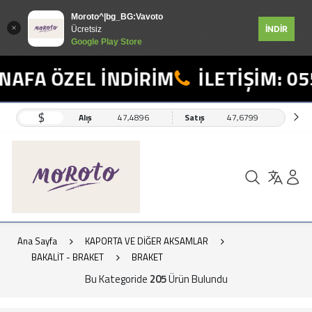
Moroto^|bg_BG:Vavoto
İNDİR
Ücretsiz
Google Play Store
 ÖZEL İNDİRİM
İLETİŞİM: 0554 4
$
Alış
47,4896
Satış
47,6799
Ana Sayfa
KAPORTA VE DİĞER AKSAMLAR
BAKALİT - BRAKET
BRAKET
Bu Kategoride
205
Ürün Bulundu