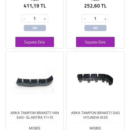
411,19 TL
252,60 TL
-
+
-
+
AD
AD
Sepete Ekle
Sepete Ekle
ARKA TAMPON BRAKETI YAN
ARKA TAMPON BRAKETI SAG
SAG- ELANTRA 11>15
HYUNDAI IX35
MOBIS
MOBIS