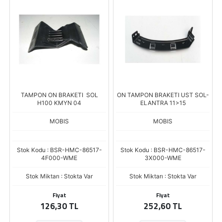
TAMPON ON BRAKETI SOL
ON TAMPON BRAKETI UST SOL-
H100 KMYN 04
ELANTRA 11>15
MOBIS
MOBIS
Stok Kodu : BSR-HMC-86517-
Stok Kodu : BSR-HMC-86517-
4F000-WME
3X000-WME
Stok Miktarı : Stokta Var
Stok Miktarı : Stokta Var
Fiyat
Fiyat
126,30 TL
252,60 TL