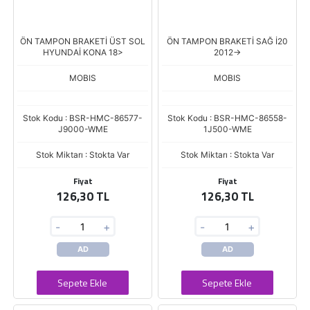
ÖN TAMPON BRAKETİ ÜST SOL
ÖN TAMPON BRAKETİ SAĞ İ20
HYUNDAİ KONA 18>
2012->
MOBIS
MOBIS
Stok Kodu : BSR-HMC-86577-
Stok Kodu : BSR-HMC-86558-
J9000-WME
1J500-WME
Stok Miktarı : Stokta Var
Stok Miktarı : Stokta Var
Fiyat
Fiyat
126,30 TL
126,30 TL
-
+
-
+
AD
AD
Sepete Ekle
Sepete Ekle