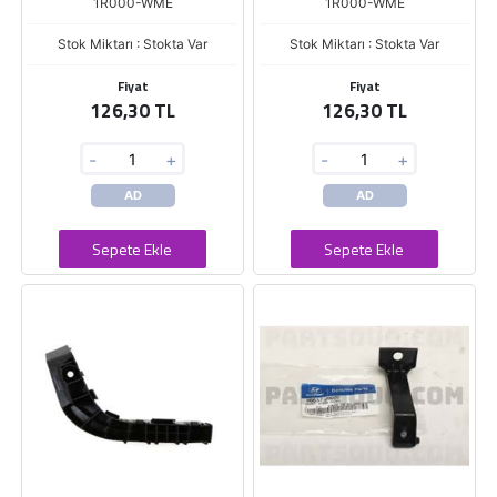
1R000-WME
1R000-WME
Stok Miktarı : Stokta Var
Stok Miktarı : Stokta Var
Fiyat
Fiyat
126,30 TL
126,30 TL
-
+
-
+
AD
AD
Sepete Ekle
Sepete Ekle