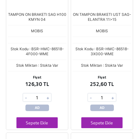
TAMPON ON BRAKETI SAG H100
ON TAMPON BRAKETI UST SAG-
KMYN 04
ELANTRA 11>15
MOBIS
MOBIS
Stok Kodu : BSR-HMC-86518-
Stok Kodu : BSR-HMC-86518-
4F000-WME
3X000-WME
Stok Miktarı : Stokta Var
Stok Miktarı : Stokta Var
Fiyat
Fiyat
126,30 TL
252,60 TL
-
+
-
+
AD
AD
Sepete Ekle
Sepete Ekle