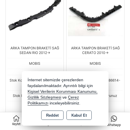
ARKA TAMPON BRAKETİ SAĞ
ARKA TAMPON BRAKETİ SAĞ
SEDAN RIO 2012->
CERATO 2010->
MOBIS
MOBIS
İnternet sitemizde çerezlerden
Stok Kodu : BSR-HMC-86614-
Stok Kodu : BSR-HMC-86614-
1W000-WME
1M000-WME
faydalanılmaktadır. Ayrıntılı bilgi için
Kişisel Verilerin Korunması Kanununu,
Stok Miktarı : Stok sorunuz
Stok Miktarı : Stok sorunuz
Gizlilik Sözleşmesi
ve
Çerez
Politikamızı
inceleyebilirsiniz.
Fiyat
Fiyat
244,91 TL
263,85 TL
Reddet
Kabul Et
0
Keşfet
Kategoriler
Sepet
Whatsapp
-
+
-
+