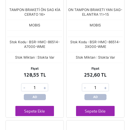
TAMPON BRAKETİ ÖN SAG KİA
ON TAMPON BRAKETI YAN SAG-
CERATO 16>
ELANTRA 11>15
MOBIS
MOBIS
Stok Kodu : BSR-HMC-86514-
Stok Kodu : BSR-HMC-86514-
A7000-WME
3X000-WME
Stok Miktarı : Stokta Var
Stok Miktarı : Stokta Var
Fiyat
Fiyat
128,55 TL
252,60 TL
-
+
-
+
AD
AD
Sepete Ekle
Sepete Ekle