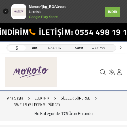
Moroto^|bg_BG:Vavoto
İNDİR
Ücretsiz
Google Play Store
İRİM
İLETİŞİM: 0554 498 19 17
$
Alış
47,4896
Satış
47,6799
Ana Sayfa
ELEKTRİK
SİLECEK SÜPÜRGE
INWELLS (SİLECEK SÜPÜRGE)
Bu Kategoride
175
Ürün Bulundu