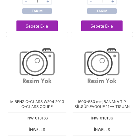
-
+
-
+
TAKIM
TAKIM
Sepete Ekle
Sepete Ekle
M.BENZ C-CLASS W204 2013
(600-530 mm)BANANA TİP
C-CLASS COUPE
SİL.SÜP.EVOQUE 11--> TIGUAN
İNW-018166
İNW-018136
İNWELLS
İNWELLS