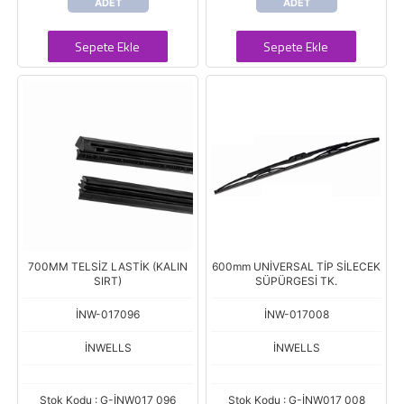
ADET
ADET
Sepete Ekle
Sepete Ekle
700MM TELSİZ LASTİK (KALIN
600mm UNİVERSAL TİP SİLECEK
SIRT)
SÜPÜRGESİ TK.
İNW-017096
İNW-017008
İNWELLS
İNWELLS
Stok Kodu : G-İNW017 096
Stok Kodu : G-İNW017 008