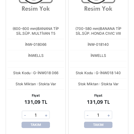
(600-600 mm)BANANA TİP
(700-580 mm)BANANA TİP
SİL.SÜP. MULTİVAN T5
SİL.SÜP. HONDA CIVIC VIII
İNW-018066
İNW-018140
İNWELLS
İNWELLS
Stok Kodu : G-İNW018 066
Stok Kodu : G-İNW018 140
Stok Miktarı : Stokta Var
Stok Miktarı : Stokta Var
Fiyat
Fiyat
131,09 TL
131,09 TL
-
+
-
+
TAKIM
TAKIM