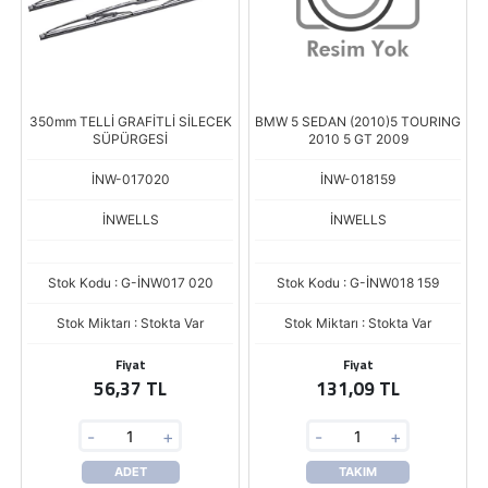
350mm TELLİ GRAFİTLİ SİLECEK
BMW 5 SEDAN (2010)5 TOURING
SÜPÜRGESİ
2010 5 GT 2009
İNW-017020
İNW-018159
İNWELLS
İNWELLS
Stok Kodu : G-İNW017 020
Stok Kodu : G-İNW018 159
Stok Miktarı : Stokta Var
Stok Miktarı : Stokta Var
Fiyat
Fiyat
56,37 TL
131,09 TL
-
+
-
+
ADET
TAKIM