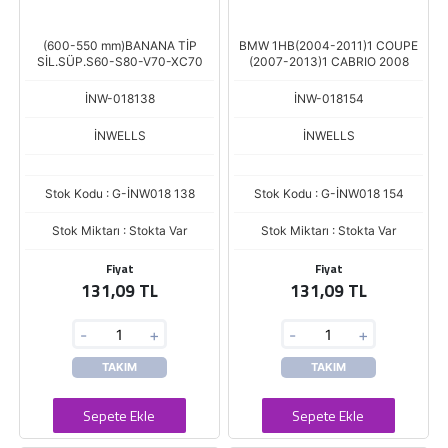
(600-550 mm)BANANA TİP
BMW 1HB(2004-2011)1 COUPE
SİL.SÜP.S60-S80-V70-XC70
(2007-2013)1 CABRIO 2008
İNW-018138
İNW-018154
İNWELLS
İNWELLS
Stok Kodu : G-İNW018 138
Stok Kodu : G-İNW018 154
Stok Miktarı : Stokta Var
Stok Miktarı : Stokta Var
Fiyat
Fiyat
131,09 TL
131,09 TL
-
+
-
+
TAKIM
TAKIM
Sepete Ekle
Sepete Ekle