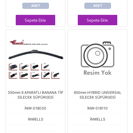
ADET
ADET
Sepete Ekle
Sepete Ekle
350mm 9 APARATLI BANANA TİP
650mm HYBRID UNİVERSAL
SİLECEK SÜPÜRGESİ
SİLECEK SÜPÜRGESİ
İNW-018030
İNW-018110
İNWELLS
İNWELLS