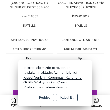
(700-650 mm)BANANA TİP
700mm UNİVERSAL BANANA TİP
SİL.SÜP.PEUGEOT 307-206
SİLECEK SÜPÜRGESİ
İNW-018057
İNW-018012
İNWELLS
İNWELLS
Stok Kodu : G-İNW018 057
Stok Kodu : G-İNW018 012
Stok Miktarı : Stokta Var
Stok Miktarı : Stokta Var
Fiyat
Fiyat
131,09 TL
49,16 TL
İnternet sitemizde çerezlerden
faydalanılmaktadır. Ayrıntılı bilgi için
-
+
-
+
Kişisel Verilerin Korunması Kanununu,
Gizlilik Sözleşmesi
ADET
ve
Çerez
ADET
Politikamızı
inceleyebilirsiniz.
Sepete Ekle
Sepete Ekle
Reddet
Kabul Et
0
Keşfet
Kategoriler
Sepet
Whatsapp