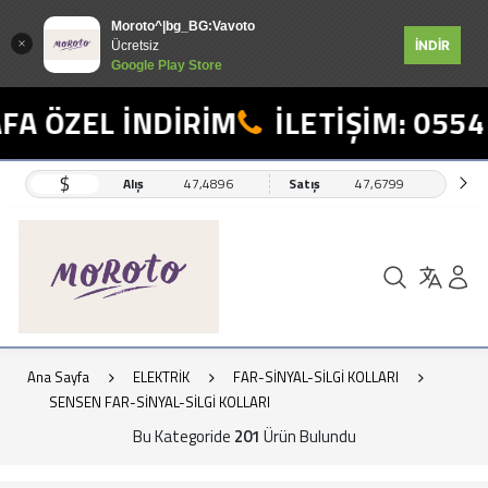
Moroto^|bg_BG:Vavoto
İNDİR
Ücretsiz
Google Play Store
ZEL İNDİRİM
İLETİŞİM: 0554 498
$
Alış
47,4896
Satış
47,6799
Ana Sayfa
ELEKTRİK
FAR-SİNYAL-SİLGİ KOLLARI
SENSEN FAR-SİNYAL-SİLGİ KOLLARI
Bu Kategoride
201
Ürün Bulundu