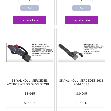
-
+
-
+
AD
AD
Sepete Ekle
Sepete Ekle
SINYAL KOLU MERCEDES
SINYAL KOLU MERCEDES 2638
ACTROS ATEGO O403 OTOBUS
2644 3538
YM
SS-915
SS-905
SENSEN
SENSEN