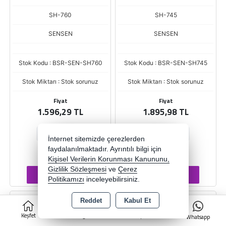
SH-760
SH-745
SENSEN
SENSEN
Stok Kodu : BSR-SEN-SH760
Stok Kodu : BSR-SEN-SH745
Stok Miktarı : Stok sorunuz
Stok Miktarı : Stok sorunuz
Fiyat
Fiyat
1.596,29 TL
1.895,98 TL
-
+
-
+
İnternet sitemizde çerezlerden
faydalanılmaktadır. Ayrıntılı bilgi için
AD
AD
Kişisel Verilerin Korunması Kanununu,
Gizlilik Sözleşmesi
ve
Çerez
Sepete Ekle
Sepete Ekle
Politikamızı
inceleyebilirsiniz.
Reddet
Kabul Et
0
Keşfet
Kategoriler
Sepet
Whatsapp