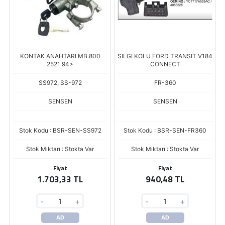
KONTAK ANAHTARI MB.800
SILGI KOLU FORD TRANSIT V184
2521 94>
CONNECT
SS972, SS-972
FR-360
SENSEN
SENSEN
Stok Kodu : BSR-SEN-SS972
Stok Kodu : BSR-SEN-FR360
Stok Miktarı : Stokta Var
Stok Miktarı : Stokta Var
Fiyat
Fiyat
1.703,33 TL
940,48 TL
-
+
-
+
AD
AD