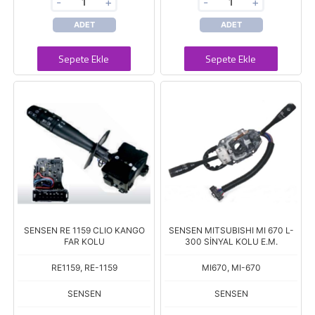
-
+
-
+
ADET
ADET
Sepete Ekle
Sepete Ekle
SENSEN RE 1159 CLIO KANGO
SENSEN MITSUBISHI MI 670 L-
FAR KOLU
300 SİNYAL KOLU E.M.
RE1159, RE-1159
MI670, MI-670
SENSEN
SENSEN