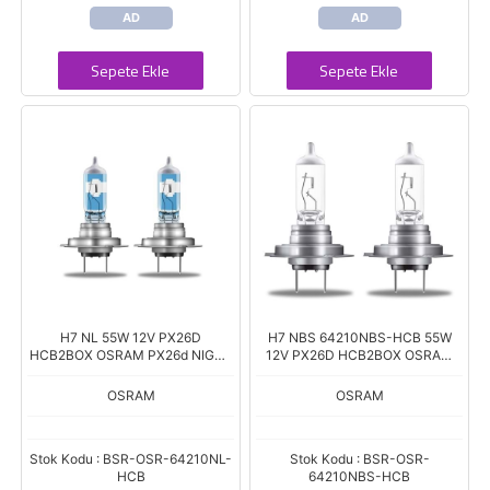
AD
AD
Sepete Ekle
Sepete Ekle
H7 NL 55W 12V PX26D
H7 NBS 64210NBS-HCB 55W
HCB2BOX OSRAM PX26d NIGHT
12V PX26D HCB2BOX OSRAM
BREAKER LASER-%150
PX26d NIGHT BREAKER SILVER-
PARLAKLIK-%20 BEYAZ-150 mt.
%100 PARLAKLIK-130 mt.
OSRAM
OSRAM
Stok Kodu : BSR-OSR-64210NL-
Stok Kodu : BSR-OSR-
HCB
64210NBS-HCB