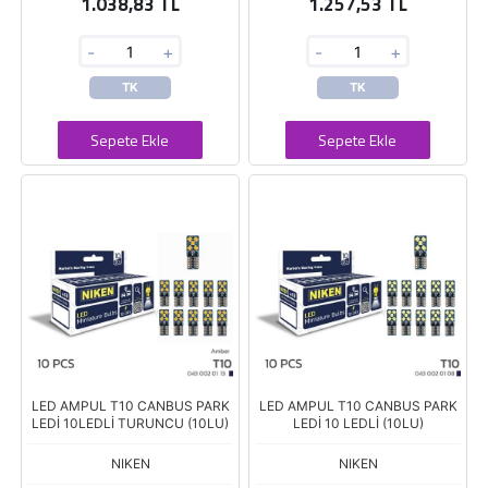
1.038,83 TL
1.257,53 TL
-
+
-
+
TK
TK
Sepete Ekle
Sepete Ekle
LED AMPUL T10 CANBUS PARK
LED AMPUL T10 CANBUS PARK
LEDİ 10LEDLİ TURUNCU (10LU)
LEDİ 10 LEDLİ (10LU)
NIKEN
NIKEN