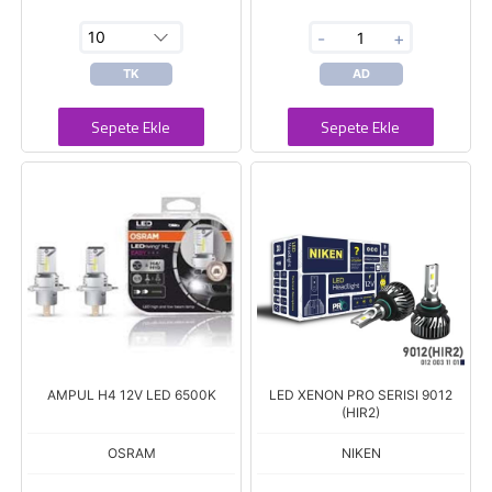
-
+
TK
AD
Sepete Ekle
Sepete Ekle
AMPUL H4 12V LED 6500K
LED XENON PRO SERISI 9012
(HIR2)
OSRAM
NIKEN