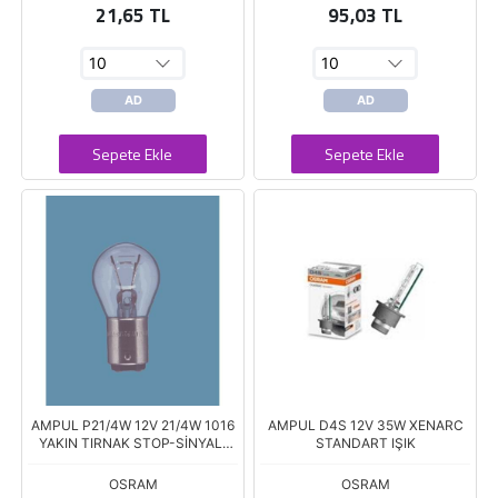
21,65 TL
95,03 TL
AD
AD
Sepete Ekle
Sepete Ekle
AMPUL P21/4W 12V 21/4W 1016
AMPUL D4S 12V 35W XENARC
YAKIN TIRNAK STOP-SİNYAL-
STANDART IŞIK
PARK SERİSİ
OSRAM
OSRAM