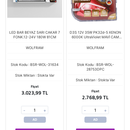
LED BAR BEYAZ SARI CAKAR 7
D3S 12V 35W PK32d-5 XENON
FONK.12-24V 180W 81CM
6000K UltraViolet MAVİ CAM
6000K
WOLFRAM
WOLFRAM
Stok Kodu : BSR-WOL-31634
Stok Kodu : BSR-WOL-
28753DPC
Stok Miktarı : Stokta Var
Stok Miktarı : Stokta Var
Fiyat
Fiyat
3.023,99 TL
2.768,99 TL
-
+
-
+
AD
AD