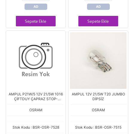
AD
AD
Sepete Ekle
Sepete Ekle
AMPUL P21W/5 12V 21/5W 1016
AMPUL 12V 21/5W T20 JUMBO
ÇİFTDUY ÇAPRAZ STOP-
DİPSİZ
SİNYAL-PARK SERİSİ
OSRAM
OSRAM
Stok Kodu : BSR-OSR-7528
Stok Kodu : BSR-OSR-7515