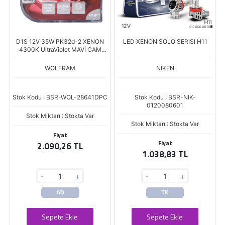
D1S 12V 35W PK32d-2 XENON
LED XENON SOLO SERISI H11
4300K UltraViolet MAVİ CAM
4300K
WOLFRAM
NIKEN
Stok Kodu : BSR-WOL-28641DPC
Stok Kodu : BSR-NIK-
0120080601
Stok Miktarı : Stokta Var
Stok Miktarı : Stokta Var
Fiyat
Fiyat
2.090,26 TL
1.038,83 TL
-
+
-
+
AD
TK
Sepete Ekle
Sepete Ekle