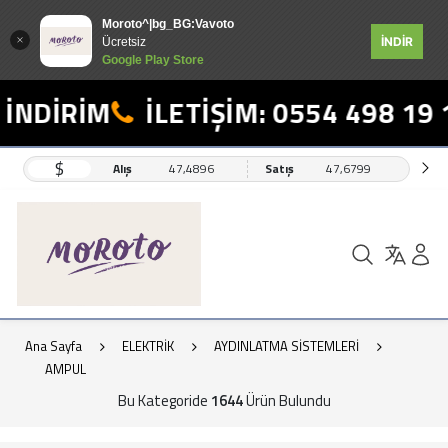
Moroto^|bg_BG:Vavoto
İNDİR
Ücretsiz
Google Play Store
RİM
İLETİŞİM: 0554 498 19 17
$
Alış
47,4896
Satış
47,6799
Ana Sayfa
ELEKTRİK
AYDINLATMA SİSTEMLERİ
AMPUL
Bu Kategoride
1644
Ürün Bulundu