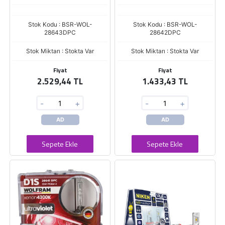
Stok Kodu : BSR-WOL-
Stok Kodu : BSR-WOL-
28643DPC
28642DPC
Stok Miktarı : Stokta Var
Stok Miktarı : Stokta Var
Fiyat
Fiyat
2.529,44 TL
1.433,43 TL
-
+
-
+
AD
AD
Sepete Ekle
Sepete Ekle