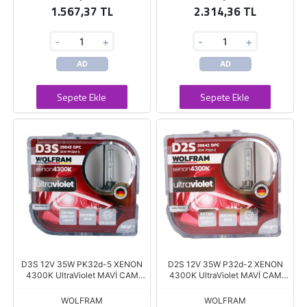
1.567,37 TL
2.314,36 TL
-
+
-
+
AD
AD
Sepete Ekle
Sepete Ekle
D3S 12V 35W PK32d-5 XENON
D2S 12V 35W P32d-2 XENON
4300K UltraViolet MAVİ CAM
4300K UltraViolet MAVİ CAM
4300K
4300K
WOLFRAM
WOLFRAM