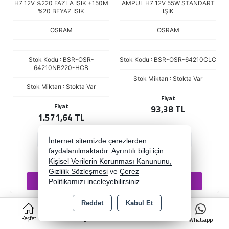
H7 12V %220 FAZLA ISIK +150M
AMPUL H7 12V 55W STANDART
%20 BEYAZ ISIK
IŞIK
OSRAM
OSRAM
Stok Kodu : BSR-OSR-
Stok Kodu : BSR-OSR-64210CLC
64210NB220-HCB
Stok Miktarı : Stokta Var
Stok Miktarı : Stokta Var
Fiyat
Fiyat
93,38 TL
1.571,64 TL
-
+
İnternet sitemizde çerezlerden
faydalanılmaktadır. Ayrıntılı bilgi için
TK
AD
Kişisel Verilerin Korunması Kanununu,
Gizlilik Sözleşmesi
ve
Çerez
Sepete Ekle
Sepete Ekle
Politikamızı
inceleyebilirsiniz.
Reddet
Kabul Et
0
Keşfet
Kategoriler
Sepet
Whatsapp