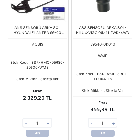
ANS SENSÖRÜ ARKA SOL
ABS SENSORU ARKA SOL-
HYUNDAİ ELANTRA 96-00
HILUX-VIGO 05>11 2WD-4WD
(95681-29000 AYNI ) MANDO
MOBIS
89546-0K010
WME
Stok Kodu : BSR-HMC-95680-
29500-WME
Stok Kodu : BSR-WME-330H-
Stok Miktarı : Stokta Var
TO904-15
Fiyat
Stok Miktarı : Stokta Var
2.329,20 TL
Fiyat
355,39 TL
-
+
-
+
AD
AD