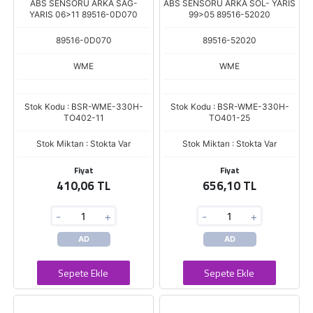
ABS SENSORU ARKA SAG-
ABS SENSORU ARKA SOL- YARIS
YARIS 06>11 89516-0D070
99>05 89516-52020
89516-0D070
89516-52020
WME
WME
Stok Kodu : BSR-WME-330H-
Stok Kodu : BSR-WME-330H-
TO402-11
TO401-25
Stok Miktarı : Stokta Var
Stok Miktarı : Stokta Var
Fiyat
Fiyat
410,06 TL
656,10 TL
-
+
-
+
AD
AD
Sepete Ekle
Sepete Ekle