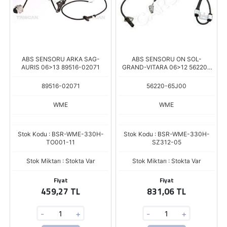
ABS SENSORU ARKA SAG-
ABS SENSORU ON SOL-
AURIS 06>13 89516-02071
GRAND-VITARA 06>12 56220-
65J00
89516-02071
56220-65J00
WME
WME
Stok Kodu : BSR-WME-330H-
Stok Kodu : BSR-WME-330H-
TO001-11
SZ312-05
Stok Miktarı : Stokta Var
Stok Miktarı : Stokta Var
Fiyat
Fiyat
459,27 TL
831,06 TL
-
+
-
+