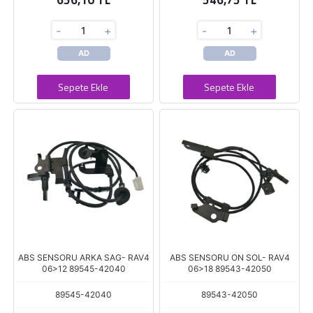
656,10 TL
546,75 TL
-
+
-
+
AD
AD
Sepete Ekle
Sepete Ekle
ABS SENSORU ARKA SAG- RAV4
ABS SENSORU ON SOL- RAV4
06>12 89545-42040
06>18 89543-42050
89545-42040
89543-42050