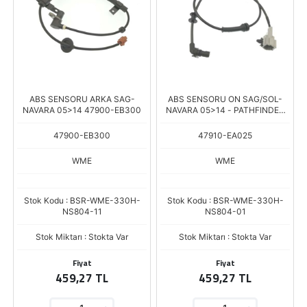
ABS SENSORU ARKA SAG-
ABS SENSORU ON SAG/SOL-
NAVARA 05>14 47900-EB300
NAVARA 05>14 - PATHFINDER
05>11 47910-EA025
47900-EB300
47910-EA025
WME
WME
Stok Kodu : BSR-WME-330H-
Stok Kodu : BSR-WME-330H-
NS804-11
NS804-01
Stok Miktarı : Stokta Var
Stok Miktarı : Stokta Var
Fiyat
Fiyat
459,27 TL
459,27 TL