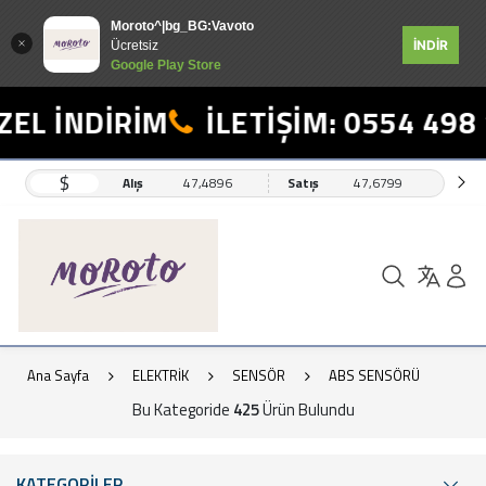
Moroto^|bg_BG:Vavoto
İNDİR
Ücretsiz
Google Play Store
İNDİRİM
İLETİŞİM: 0554 498 19 1
$
Alış
47,4896
Satış
47,6799
Ana Sayfa
ELEKTRİK
SENSÖR
ABS SENSÖRÜ
Bu Kategoride
425
Ürün Bulundu
KATEGORİLER