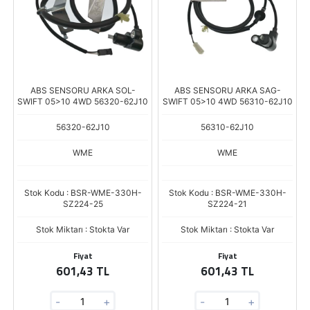
ABS SENSORU ARKA SOL-
ABS SENSORU ARKA SAG-
SWIFT 05>10 4WD 56320-62J10
SWIFT 05>10 4WD 56310-62J10
56320-62J10
56310-62J10
WME
WME
Stok Kodu : BSR-WME-330H-
Stok Kodu : BSR-WME-330H-
SZ224-25
SZ224-21
Stok Miktarı : Stokta Var
Stok Miktarı : Stokta Var
Fiyat
Fiyat
601,43 TL
601,43 TL
-
+
-
+