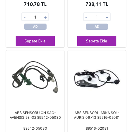
710,78 TL
738,11 TL
-
+
-
+
AD
AD
Sepete Ekle
Sepete Ekle
ABS SENSORU ON SAG-
ABS SENSORU ARKA SOL-
AVENSIS 98>02 89542-05030
AURIS 06>13 89516-02081
89542-05030
89516-02081