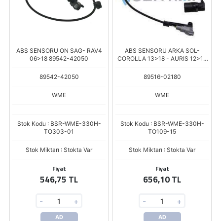
ABS SENSORU ON SAG- RAV4
ABS SENSORU ARKA SOL-
06>18 89542-42050
COROLLA 13>18 - AURIS 12>18
89516-02180
89542-42050
89516-02180
WME
WME
Stok Kodu : BSR-WME-330H-
Stok Kodu : BSR-WME-330H-
TO303-01
TO109-15
Stok Miktarı : Stokta Var
Stok Miktarı : Stokta Var
Fiyat
Fiyat
546,75 TL
656,10 TL
-
+
-
+
AD
AD