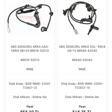
ABS SENSORU ARKA SAG-
ABS SENSORU ARKA SOL- RAV4
YARIS 99>05 89516-52010
06>12 89546-42040
89516-52010
89546-42040
WME
WME
Stok Kodu : BSR-WME-330H-
Stok Kodu : BSR-WME-330H-
TO401-21
TO303-15
Stok Miktarı : Stokta Var
Stok Miktarı : Stokta Var
Fiyat
Fiyat