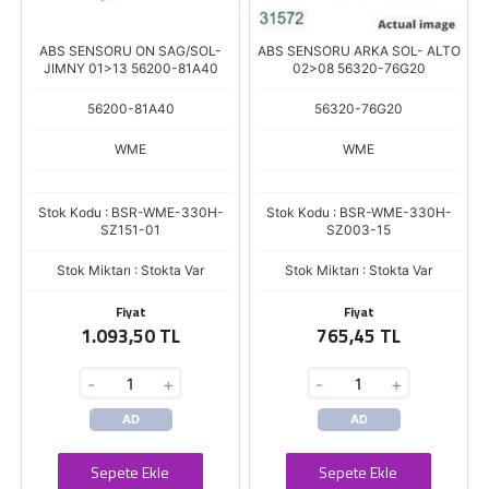
ABS SENSORU ON SAG/SOL-
ABS SENSORU ARKA SOL- ALTO
JIMNY 01>13 56200-81A40
02>08 56320-76G20
56200-81A40
56320-76G20
WME
WME
Stok Kodu : BSR-WME-330H-
Stok Kodu : BSR-WME-330H-
SZ151-01
SZ003-15
Stok Miktarı : Stokta Var
Stok Miktarı : Stokta Var
Fiyat
Fiyat
1.093,50 TL
765,45 TL
-
+
-
+
AD
AD
Sepete Ekle
Sepete Ekle