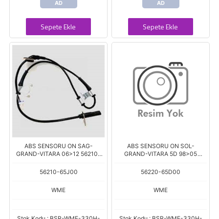
AD
AD
Sepete Ekle
Sepete Ekle
ABS SENSORU ON SAG-
ABS SENSORU ON SOL-
GRAND-VITARA 06>12 56210-
GRAND-VITARA 5D 98>05
65J00
56220-65D00
56210-65J00
56220-65D00
WME
WME
Stok Kodu : BSR-WME-330H-
Stok Kodu : BSR-WME-330H-