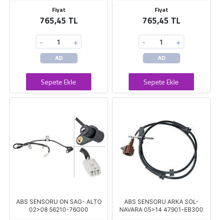
Fiyat
Fiyat
765,45 TL
765,45 TL
-
+
-
+
AD
AD
Sepete Ekle
Sepete Ekle
ABS SENSORU ON SAG- ALTO
ABS SENSORU ARKA SOL-
02>08 56210-76G00
NAVARA 05>14 47901-EB300