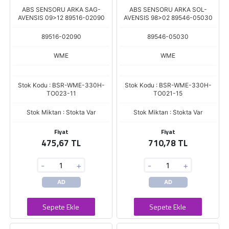
ABS SENSORU ARKA SAG-
ABS SENSORU ARKA SOL-
AVENSIS 09>12 89516-02090
AVENSIS 98>02 89546-05030
89516-02090
89546-05030
WME
WME
Stok Kodu : BSR-WME-330H-
Stok Kodu : BSR-WME-330H-
TO023-11
TO021-15
Stok Miktarı : Stokta Var
Stok Miktarı : Stokta Var
Fiyat
Fiyat
475,67 TL
710,78 TL
-
+
-
+
AD
AD
Sepete Ekle
Sepete Ekle