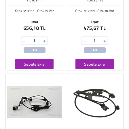
TO109-11
TO023-15
Stok Miktarı : Stokta Var
Stok Miktarı : Stokta Var
Fiyat
Fiyat
656,10 TL
475,67 TL
-
+
-
+
AD
AD
Sepete Ekle
Sepete Ekle