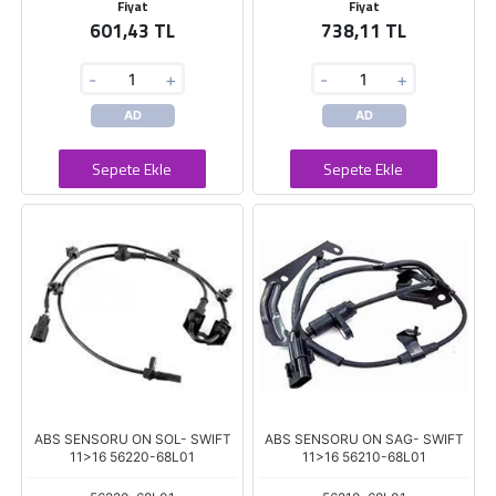
Fiyat
Fiyat
601,43 TL
738,11 TL
-
+
-
+
AD
AD
Sepete Ekle
Sepete Ekle
ABS SENSORU ON SOL- SWIFT
ABS SENSORU ON SAG- SWIFT
11>16 56220-68L01
11>16 56210-68L01