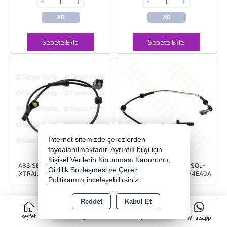
-
+
-
+
AD
AD
Sepete Ekle
Sepete Ekle
İnternet sitemizde çerezlerden
faydalanılmaktadır. Ayrıntılı bilgi için
Kişisel Verilerin Korunması Kanununu,
ABS SENSORU ON SAG/SOL-
ABS SENSORU ARKA SOL-
Gizlilik Sözleşmesi
ve
Çerez
XTRAIL 14>18 47910-4CE0A
QASHQAI 14>18 47901-4EA0A
Politikamızı
inceleyebilirsiniz.
47910-4CE0A
47901-4EA0A
Reddet
Kabul Et
0
WME
WME
Keşfet
Kategoriler
Sepet
Whatsapp