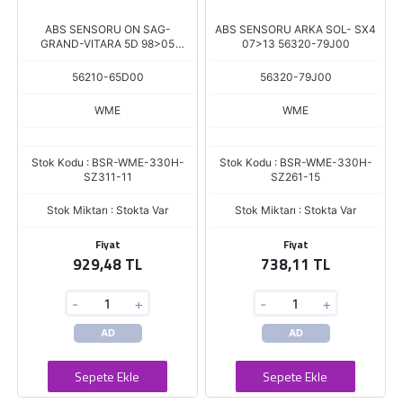
ABS SENSORU ON SAG-
ABS SENSORU ARKA SOL- SX4
GRAND-VITARA 5D 98>05
07>13 56320-79J00
56210-65D00
56210-65D00
56320-79J00
WME
WME
Stok Kodu : BSR-WME-330H-
Stok Kodu : BSR-WME-330H-
SZ311-11
SZ261-15
Stok Miktarı : Stokta Var
Stok Miktarı : Stokta Var
Fiyat
Fiyat
929,48 TL
738,11 TL
-
+
-
+
AD
AD
Sepete Ekle
Sepete Ekle