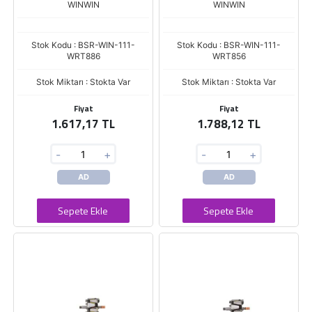
Çap.98
WINWIN
WINWIN
Stok Kodu : BSR-WIN-111-
Stok Kodu : BSR-WIN-111-
WRT886
WRT856
Stok Miktarı : Stokta Var
Stok Miktarı : Stokta Var
Fiyat
Fiyat
1.617,17 TL
1.788,12 TL
-
+
-
+
AD
AD
Sepete Ekle
Sepete Ekle