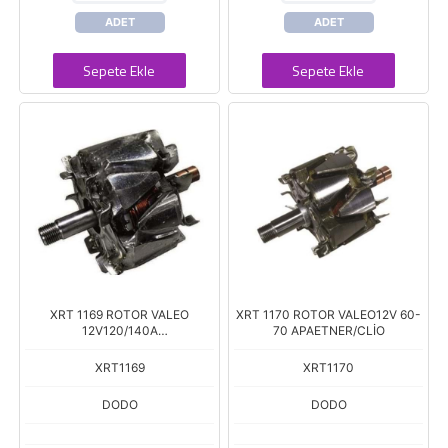
ADET
ADET
Sepete Ekle
Sepete Ekle
XRT 1169 ROTOR VALEO
XRT 1170 ROTOR VALEO12V 60-
12V120/140A
70 APAETNER/CLİO
VW/RENO/PARTNER
XRT1169
XRT1170
DODO
DODO