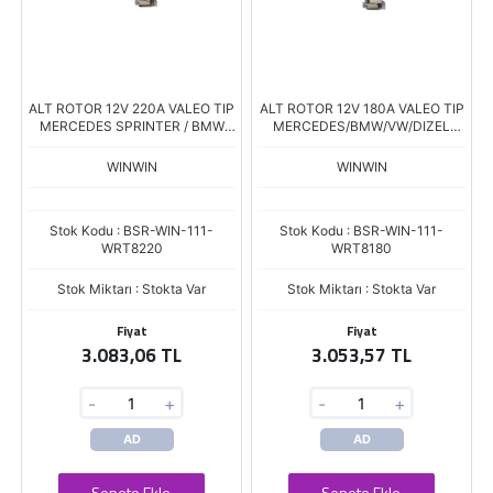
ALT ROTOR 12V 220A VALEO TIP
ALT ROTOR 12V 180A VALEO TIP
MERCEDES SPRINTER / BMW
MERCEDES/BMW/VW/DIZEL
Boy.148.50 Çap.107.40
Boy.148.50 Çap.105.40 XRT-
8800
WINWIN
WINWIN
Stok Kodu : BSR-WIN-111-
Stok Kodu : BSR-WIN-111-
WRT8220
WRT8180
Stok Miktarı : Stokta Var
Stok Miktarı : Stokta Var
Fiyat
Fiyat
3.083,06 TL
3.053,57 TL
-
+
-
+
AD
AD
Sepete Ekle
Sepete Ekle