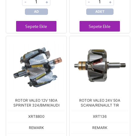
-
+
-
+
AD
ADET
Sepete Ekle
Sepete Ekle
ROTOR VALEO 12V 180A
ROTOR VALEO 24V 50A
SPRINTER 324/BMW/AUDI
SCANIA/RENAULT TIR
XRT8800
XRT136
REMARK
REMARK