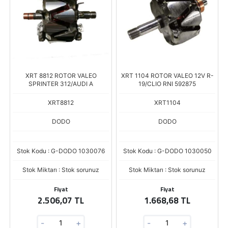
XRT 8812 ROTOR VALEO
XRT 1104 ROTOR VALEO 12V R-
SPRINTER 312/AUDI A
19/CLIO RNI 592875
XRT8812
XRT1104
DODO
DODO
Stok Kodu : G-DODO 1030076
Stok Kodu : G-DODO 1030050
Stok Miktarı : Stok sorunuz
Stok Miktarı : Stok sorunuz
Fiyat
Fiyat
2.506,07 TL
1.668,68 TL
-
+
-
+