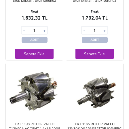
Stok Miktarı : Stok sorunuz
Stok Miktarı : Stok sorunuz
Fiyat
Fiyat
1.632,32 TL
1.792,04 TL
-
+
-
+
ADET
ADET
Sepete Ekle
Sepete Ekle
XRT 1198 ROTOR VALEO
XRT 1165 ROTOR VALEO
T12V90A ACCENT 1,4-1,6 2005
12V80/100APASSAT/PEJO/MERC