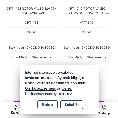
XRT 1158 ROTOR VALEO 12V 75-
XRT 1240 ROTOR VALEO
90ACLİO2/MEGAN
12V110A DOBLO/COMBO 1,3
DİZE
XRT1158
XRT1240
DODO
DODO
Stok Kodu : G-DODO 1030032
Stok Kodu : G-DODO 1030039
Stok Miktarı : Stok sorunuz
Stok Miktarı : Stok sorunuz
Fiyat
Fiyat
1.490,47 TL
1.383,44 TL
İnternet sitemizde çerezlerden
faydalanılmaktadır. Ayrıntılı bilgi için
Kişisel Verilerin Korunması Kanununu,
-
+
-
+
Gizlilik Sözleşmesi
ve
Çerez
ADET
ADET
Politikamızı
inceleyebilirsiniz.
Reddet
Kabul Et
Sepete Ekle
Sepete Ekle
0
Keşfet
Kategoriler
Sepet
Whatsapp