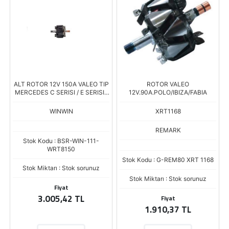
ALT ROTOR 12V 150A VALEO TIP
ROTOR VALEO
MERCEDES C SERISI / E SERISI /
12V.90A.POLO/IBIZA/FABIA
VALEO.599084 Boy.150.00
Çap.98.30
WINWIN
XRT1168
REMARK
Stok Kodu : BSR-WIN-111-
WRT8150
Stok Kodu : G-REM80 XRT 1168
Stok Miktarı : Stok sorunuz
Stok Miktarı : Stok sorunuz
Fiyat
3.005,42 TL
Fiyat
1.910,37 TL