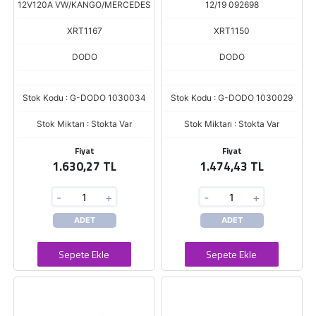
12V120A VW/KANGO/MERCEDES
12/19 092698
XRT1167
XRT1150
DODO
DODO
Stok Kodu : G-DODO 1030034
Stok Kodu : G-DODO 1030029
Stok Miktarı : Stokta Var
Stok Miktarı : Stokta Var
Fiyat
Fiyat
1.630,27 TL
1.474,43 TL
-
+
-
+
ADET
ADET
Sepete Ekle
Sepete Ekle