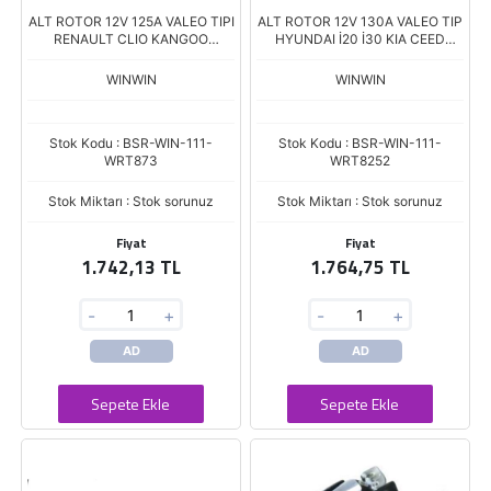
ALT ROTOR 12V 125A VALEO TIPI
ALT ROTOR 12V 130A VALEO TIP
RENAULT CLIO KANGOO
HYUNDAI İ20 İ30 KIA CEED
VOLKSWAGEN AUDI XRT-1167
VENGA 1.4-1.6 CRDİ BOY.153,00
ÇAP.98,0
WINWIN
WINWIN
Stok Kodu : BSR-WIN-111-
Stok Kodu : BSR-WIN-111-
WRT873
WRT8252
Stok Miktarı : Stok sorunuz
Stok Miktarı : Stok sorunuz
Fiyat
Fiyat
1.742,13 TL
1.764,75 TL
-
+
-
+
AD
AD
Sepete Ekle
Sepete Ekle