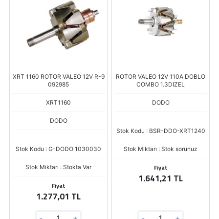
XRT 1160 ROTOR VALEO 12V R-9
ROTOR VALEO 12V 110A DOBLO
092985
COMBO 1.3DIZEL
XRT1160
DODO
DODO
Stok Kodu : BSR-DDO-XRT1240
Stok Kodu : G-DODO 1030030
Stok Miktarı : Stok sorunuz
Fiyat
Stok Miktarı : Stokta Var
1.641,21 TL
Fiyat
1.277,01 TL
-
+
-
+