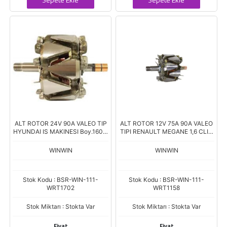
ALT ROTOR 24V 90A VALEO TIP
ALT ROTOR 12V 75A 90A VALEO
HYUNDAI IS MAKINESI Boy.160,0
TIPI RENAULT MEGANE 1,6 CLIO
Cap.111 ALT1702
II 1,4 1,6
WINWIN
WINWIN
Stok Kodu : BSR-WIN-111-
Stok Kodu : BSR-WIN-111-
WRT1702
WRT1158
Stok Miktarı : Stokta Var
Stok Miktarı : Stokta Var
Fiyat
Fiyat