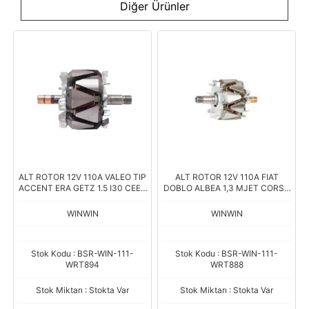
Diğer Ürünler
ALT ROTOR 12V 110A VALEO TIP
ALT ROTOR 12V 110A FIAT
ACCENT ERA GETZ 1.5 I30 CEED
DOBLO ALBEA 1,3 MJET CORSA
CERATO RIO II 1.6 CRDI Boy.153
COMBO 1,3 CDTI VALEO TIPI
Çap.98.4
XRT1240
WINWIN
WINWIN
Stok Kodu : BSR-WIN-111-
Stok Kodu : BSR-WIN-111-
WRT894
WRT888
Stok Miktarı : Stokta Var
Stok Miktarı : Stokta Var