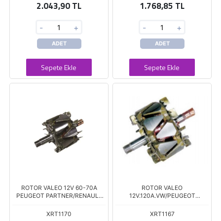
2.043,90 TL
1.768,85 TL
-
+
-
+
ADET
ADET
Sepete Ekle
Sepete Ekle
ROTOR VALEO 12V 60-70A
ROTOR VALEO
PEUGEOT PARTNER/RENAULT
12V.120A.VW/PEUGEOT
CLI
PARTNER/MERCEDES
XRT1170
XRT1167