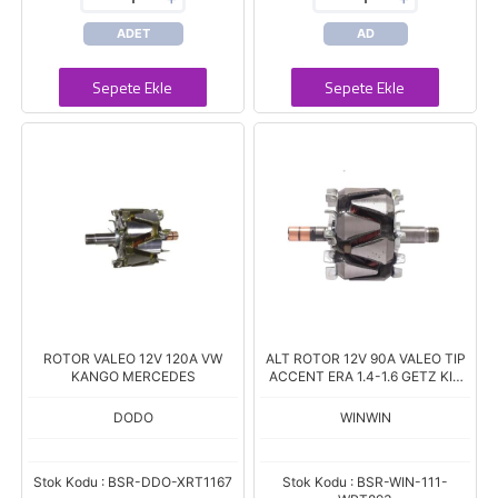
ADET
AD
Sepete Ekle
Sepete Ekle
ROTOR VALEO 12V 120A VW
ALT ROTOR 12V 90A VALEO TIP
KANGO MERCEDES
ACCENT ERA 1.4-1.6 GETZ KIA
RIO H-100 BONGO 2.5 2012-->
Boy.148 Çap.91.4
DODO
WINWIN
Stok Kodu : BSR-DDO-XRT1167
Stok Kodu : BSR-WIN-111-