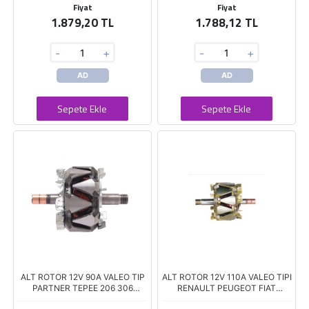
Fiyat
Fiyat
1.879,20 TL
1.788,12 TL
-
+
-
+
AD
AD
Sepete Ekle
Sepete Ekle
ALT ROTOR 12V 90A VALEO TIP
ALT ROTOR 12V 110A VALEO TIPI
PARTNER TEPEE 206 306
RENAULT PEUGEOT FIAT
BERLINGO C3 C5 NEMO Boy.143
VOLKSWAGEN AUDI XRT1180