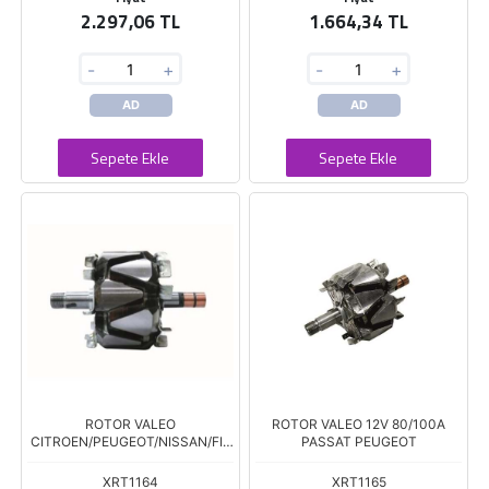
2.297,06 TL
1.664,34 TL
-
+
-
+
AD
AD
Sepete Ekle
Sepete Ekle
ROTOR VALEO
ROTOR VALEO 12V 80/100A
CITROEN/PEUGEOT/NISSAN/FIA
PASSAT PEUGEOT
T
XRT1164
XRT1165