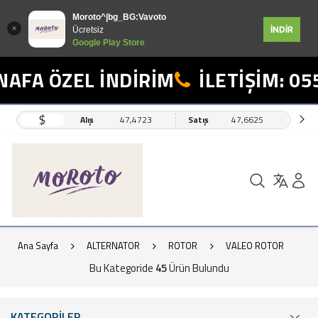
Moroto^|bg_BG:Vavoto
İNDİR
Ücretsiz
Google Play Store
 ÖZEL İNDİRİM
İLETİŞİM: 0554 4
$
Alış
47,4723
Satış
47,6625
Ana Sayfa
ALTERNATOR
ROTOR
VALEO ROTOR
Bu Kategoride
45
Ürün Bulundu
KATEGORİLER