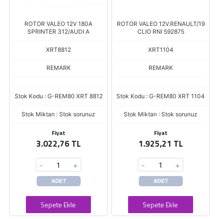
ROTOR VALEO 12V 180A
ROTOR VALEO 12V.RENAULT/19
SPRINTER 312/AUDI A
CLIO RNI 592875
XRT8812
XRT1104
REMARK
REMARK
Stok Kodu : G-REM80 XRT 8812
Stok Kodu : G-REM80 XRT 1104
Stok Miktarı : Stok sorunuz
Stok Miktarı : Stok sorunuz
Fiyat
Fiyat
3.022,76 TL
1.925,21 TL
-
+
-
+
ADET
ADET
Sepete Ekle
Sepete Ekle