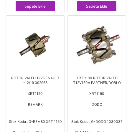
Sepete Ekle
Sepete Ekle
ROTOR VALEO 12V.RENAULT
XRT 1190 ROTOR VALEO
-12/19 092968
T12V150A PARTNER/DOBLO
XRT1150
XRT1190
REMARK
DODO
Stok Kodu : G-REM80 XRT 1150
Stok Kodu : G-DODO 1030037