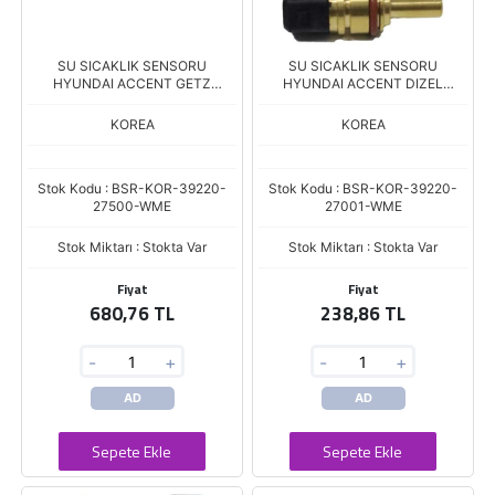
SU SICAKLIK SENSORU
SU SICAKLIK SENSORU
HYUNDAI ACCENT GETZ
HYUNDAI ACCENT DIZEL
MATRIX DIZEL (INZI)
KABLOSUZ (İNZİ)
KOREA
KOREA
Stok Kodu : BSR-KOR-39220-
Stok Kodu : BSR-KOR-39220-
27500-WME
27001-WME
Stok Miktarı : Stokta Var
Stok Miktarı : Stokta Var
Fiyat
Fiyat
680,76 TL
238,86 TL
-
+
-
+
AD
AD
Sepete Ekle
Sepete Ekle