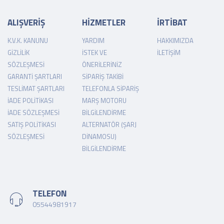
ALIŞVERİŞ
HİZMETLER
İRTİBAT
K.V.K. KANUNU
YARDIM
HAKKIMIZDA
GIZLILIK
İSTEK VE
İLETIŞIM
SÖZLEŞMESI
ÖNERILERINIZ
GARANTI ŞARTLARI
SIPARIŞ TAKIBI
TESLIMAT ŞARTLARI
TELEFONLA SIPARIŞ
İADE POLITIKASI
MARŞ MOTORU
İADE SÖZLEŞMESI
BILGILENDIRME
SATIŞ POLITIKASI
ALTERNATÖR (ŞARJ
SÖZLEŞMESI
DINAMOSU)
BILGILENDIRME
TELEFON
05544981917