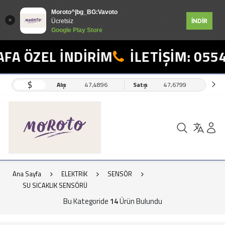
Moroto^|bg_BG:Vavoto
İNDİR
Ücretsiz
Google Play Store
A ÖZEL İNDİRİM
İLETİŞİM: 0554 
$
Alış
47,4896
Satış
47,6799
Ana Sayfa
ELEKTRİK
SENSÖR
SU SICAKLIK SENSÖRÜ
Bu Kategoride
14
Ürün Bulundu