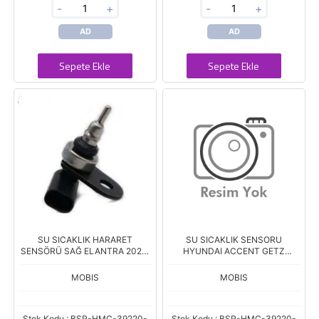
-
+
-
+
AD
AD
Sepete Ekle
Sepete Ekle
SU SICAKLIK HARARET
SU SICAKLIK SENSORU
SENSÖRÜ SAĞ ELANTRA 2021-
HYUNDAI ACCENT GETZ
> 1,6
MATRIX DIZEL
MOBIS
MOBIS
Stok Kodu : BSR-HMC-39220-
Stok Kodu : BSR-HMC-39220-