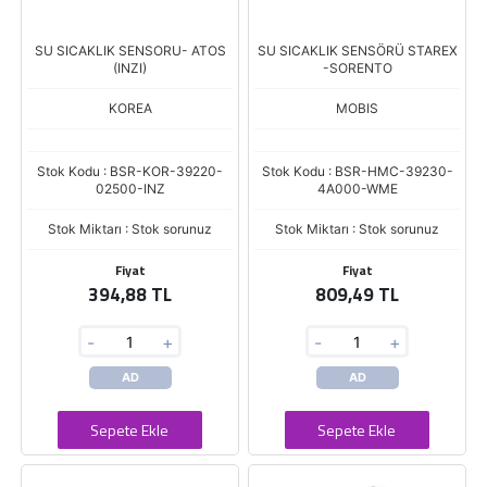
SU SICAKLIK SENSORU- ATOS
SU SICAKLIK SENSÖRÜ STAREX
(INZI)
-SORENTO
KOREA
MOBIS
Stok Kodu : BSR-KOR-39220-
Stok Kodu : BSR-HMC-39230-
02500-INZ
4A000-WME
Stok Miktarı : Stok sorunuz
Stok Miktarı : Stok sorunuz
Fiyat
Fiyat
394,88 TL
809,49 TL
-
+
-
+
AD
AD
Sepete Ekle
Sepete Ekle