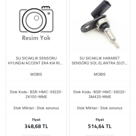
SU SICAKLIK SENSORU
SU SICAKLIK HARARET
HYUNDAI ACCENT ERA KIA RIO -
SENSÖRÜ SOL ELANTRA 2021->
CARENS
1,6 PICANTO 2020> 1,0PICANTO
2020> 1,0 İ20 BAYON 202
MOBIS
MOBIS
Stok Kodu : BSR-HMC-39220-
Stok Kodu : BSR-HMC-39220-
2X100-WME
2M425-WME
Stok Miktarı : Stok sorunuz
Stok Miktarı : Stok sorunuz
Fiyat
Fiyat
348,68 TL
514,64 TL