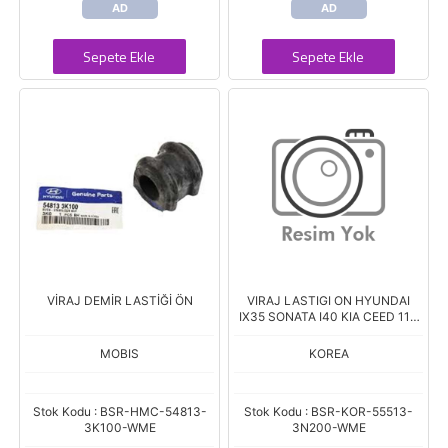
AD
AD
Sepete Ekle
Sepete Ekle
VİRAJ DEMİR LASTİĞİ ÖN
VIRAJ LASTIGI ON HYUNDAI
IX35 SONATA I40 KIA CEED 11>
SPORTAGE 11>
MOBIS
KOREA
Stok Kodu : BSR-HMC-54813-
Stok Kodu : BSR-KOR-55513-
3K100-WME
3N200-WME