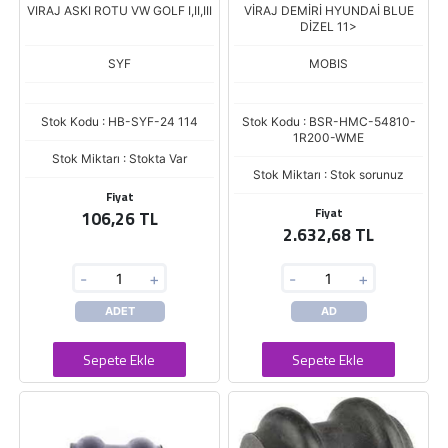
VIRAJ ASKI ROTU VW GOLF I,II,III
VİRAJ DEMİRİ HYUNDAİ BLUE
DİZEL 11>
SYF
MOBIS
Stok Kodu : HB-SYF-24 114
Stok Kodu : BSR-HMC-54810-
1R200-WME
Stok Miktarı : Stokta Var
Stok Miktarı : Stok sorunuz
Fiyat
Fiyat
106,26 TL
2.632,68 TL
-
+
-
+
ADET
AD
Sepete Ekle
Sepete Ekle