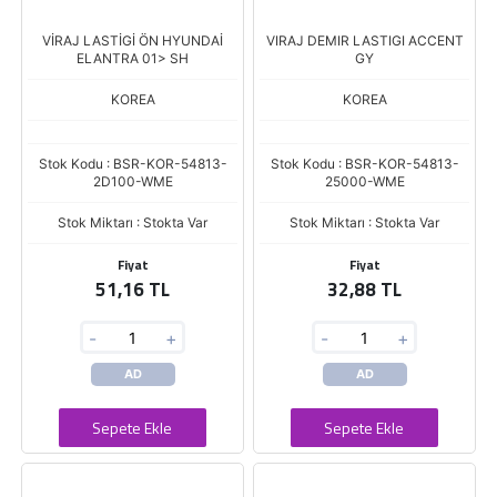
VİRAJ LASTİGİ ÖN HYUNDAİ
VIRAJ DEMIR LASTIGI ACCENT
ELANTRA 01> SH
GY
KOREA
KOREA
Stok Kodu : BSR-KOR-54813-
Stok Kodu : BSR-KOR-54813-
2D100-WME
25000-WME
Stok Miktarı : Stokta Var
Stok Miktarı : Stokta Var
Fiyat
Fiyat
51,16 TL
32,88 TL
-
+
-
+
AD
AD
Sepete Ekle
Sepete Ekle