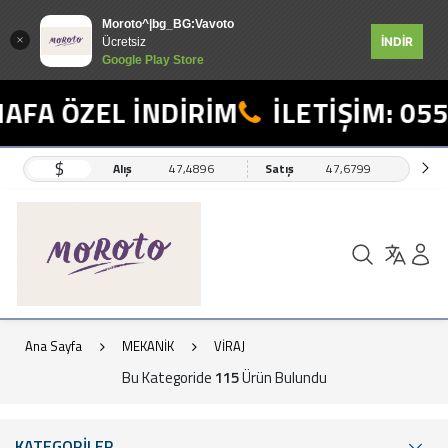
Moroto^|bg_BG:Vavoto
İNDİR
Ücretsiz
Google Play Store
ÖZEL İNDİRİM
İLETİŞİM: 0554 49
$
Alış
47,4896
Satış
47,6799
Ana Sayfa
MEKANİK
VİRAJ
Bu Kategoride
115
Ürün Bulundu
KATEGORİLER