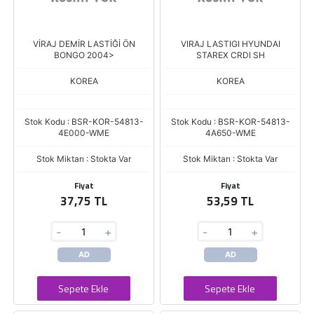
VİRAJ DEMİR LASTİĞİ ÖN
VIRAJ LASTIGI HYUNDAI
BONGO 2004>
STAREX CRDI SH
KOREA
KOREA
Stok Kodu : BSR-KOR-54813-
Stok Kodu : BSR-KOR-54813-
4E000-WME
4A650-WME
Stok Miktarı : Stokta Var
Stok Miktarı : Stokta Var
Fiyat
Fiyat
37,75 TL
53,59 TL
-
+
-
+
AD
AD
Sepete Ekle
Sepete Ekle