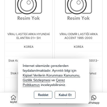
VİRAJ LASTİGİ ARKA HYUNDAİ
VİRAJ DEMİR LASTİĞİ ARKA
ELANTRA 01> SH
ACCENT 1995-2000
KOREA
KOREA
Stok Kodu : BSR-KOR-55513-
Stok Kodu : BSR-KOR-55513-
2D100-WME
22500-WME
İnternet sitemizde çerezlerden
faydalanılmaktadır. Ayrıntılı bilgi için
Stok Miktarı : Stok sorunuz
Stok Miktarı : Stok sorunuz
Kişisel Verilerin Korunması Kanununu,
Gizlilik Sözleşmesi
ve
Çerez
Fiyat
Fiyat
Politikamızı
inceleyebilirsiniz.
42,44 TL
29,23 TL
Reddet
Kabul Et
0
-
+
-
+
Keşfet
Kategoriler
Sepet
Whatsapp
AD
AD