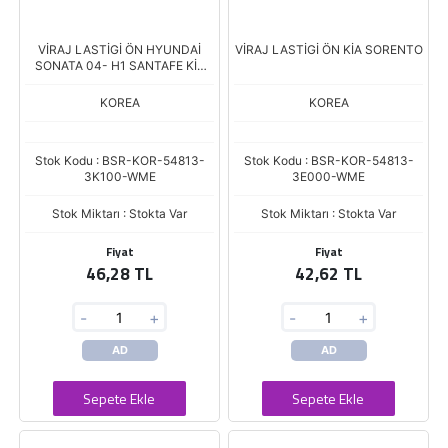
VİRAJ LASTİGİ ÖN HYUNDAİ
VİRAJ LASTİGİ ÖN KİA SORENTO
SONATA 04- H1 SANTAFE KİA
OPİRUS 06> SH
KOREA
KOREA
Stok Kodu : BSR-KOR-54813-
Stok Kodu : BSR-KOR-54813-
3K100-WME
3E000-WME
Stok Miktarı : Stokta Var
Stok Miktarı : Stokta Var
Fiyat
Fiyat
46,28 TL
42,62 TL
-
+
-
+
AD
AD
Sepete Ekle
Sepete Ekle