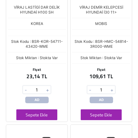
VİRAJ LASTİGİ DAR DELİK
VİRAJ DEMİR KELEPCESİ
HYUNDAİ H100 SH
HYUNDAİ İ30 11>
KOREA
MOBIS
Stok Kodu : BSR-KOR-54711-
Stok Kodu : BSR-HMC-54814-
43420-WME
3R000-WME
Stok Miktarı : Stokta Var
Stok Miktarı : Stokta Var
Fiyat
Fiyat
23,14 TL
109,61 TL
-
+
-
+
AD
AD
Sepete Ekle
Sepete Ekle