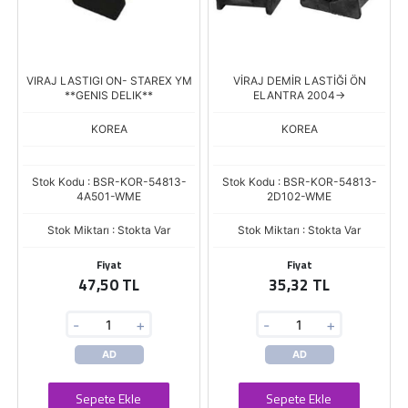
VIRAJ LASTIGI ON- STAREX YM
VİRAJ DEMİR LASTİĞİ ÖN
**GENIS DELIK**
ELANTRA 2004->
KOREA
KOREA
Stok Kodu : BSR-KOR-54813-
Stok Kodu : BSR-KOR-54813-
4A501-WME
2D102-WME
Stok Miktarı : Stokta Var
Stok Miktarı : Stokta Var
Fiyat
Fiyat
47,50 TL
35,32 TL
-
+
-
+
AD
AD
Sepete Ekle
Sepete Ekle