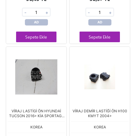
-
+
-
+
AD
AD
Sepete Ekle
Sepete Ekle
VİRAJ LASTİGİ ÖN HYUNDAİ
VİRAJ DEMİR LASTİĞİ ÖN H100
TUCSON 2016> KİA SPORTAGE
KMYT 2004>
2016>
KOREA
KOREA