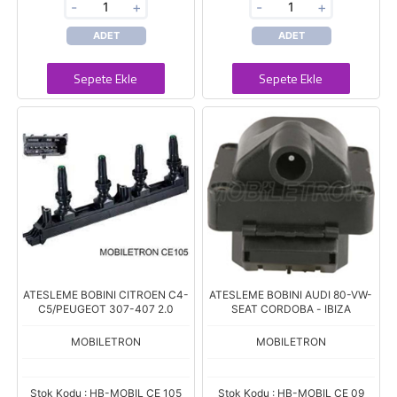
-
+
-
+
ADET
ADET
Sepete Ekle
Sepete Ekle
ATESLEME BOBINI CITROEN C4-
ATESLEME BOBINI AUDI 80-VW-
C5/PEUGEOT 307-407 2.0
SEAT CORDOBA - IBIZA
MOBILETRON
MOBILETRON
Stok Kodu : HB-MOBIL CE 105
Stok Kodu : HB-MOBIL CE 09