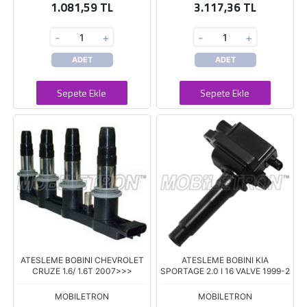
1.081,59 TL
3.117,36 TL
-
+
-
+
ADET
ADET
Sepete Ekle
Sepete Ekle
ATESLEME BOBINI CHEVROLET
ATESLEME BOBINI KIA
CRUZE 1.6/ 1.6T 2007>>>
SPORTAGE 2.0 I 16 VALVE 1999-2
MOBILETRON
MOBILETRON