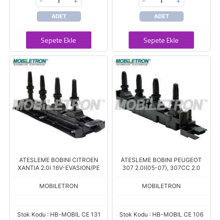
-
+
-
+
ADET
ADET
Sepete Ekle
Sepete Ekle
ATESLEME BOBINI CITROEN
ATESLEME BOBINI PEUGEOT
XANTIA 2.0i 16V-EVASION/PE
307 2.0I(05-07), 307CC 2.0
MOBILETRON
MOBILETRON
Stok Kodu : HB-MOBIL CE 131
Stok Kodu : HB-MOBIL CE 106