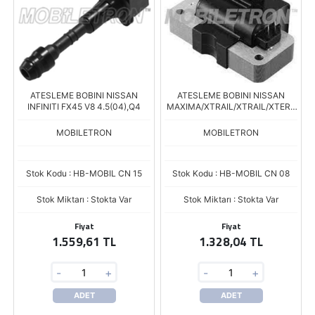
ATESLEME BOBINI NISSAN
ATESLEME BOBINI NISSAN
INFINITI FX45 V8 4.5(04),Q4
MAXIMA/XTRAIL/XTRAIL/XTERR
A
MOBILETRON
MOBILETRON
Stok Kodu : HB-MOBIL CN 15
Stok Kodu : HB-MOBIL CN 08
Stok Miktarı : Stokta Var
Stok Miktarı : Stokta Var
Fiyat
Fiyat
1.559,61 TL
1.328,04 TL
-
+
-
+
ADET
ADET