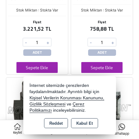
Stok Miktarı : Stokta Var
Stok Miktarı : Stokta Var
Fiyat
Fiyat
3.221,52 TL
758,88 TL
-
+
-
+
ADET
ADET
Sepete Ekle
Sepete Ekle
İnternet sitemizde çerezlerden
faydalanılmaktadır. Ayrıntılı bilgi için
Kişisel Verilerin Korunması Kanununu,
Gizlilik Sözleşmesi
ve
Çerez
Politikamızı
inceleyebilirsiniz.
Reddet
Kabul Et
0
Keşfet
Kategoriler
Sepet
Whatsapp