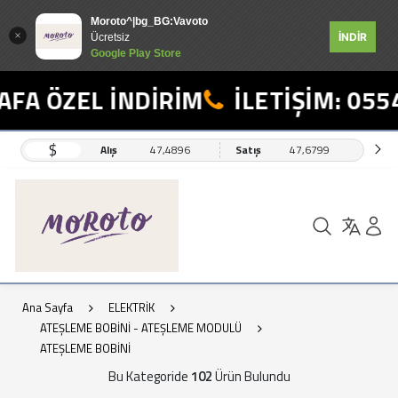
Moroto^|bg_BG:Vavoto
İNDİR
Ücretsiz
Google Play Store
ZEL İNDİRİM
İLETİŞİM: 0554 498
$
Alış
47,4896
Satış
47,6799
Ana Sayfa
ELEKTRİK
ATEŞLEME BOBİNİ - ATEŞLEME MODULÜ
ATEŞLEME BOBİNİ
Bu Kategoride
102
Ürün Bulundu