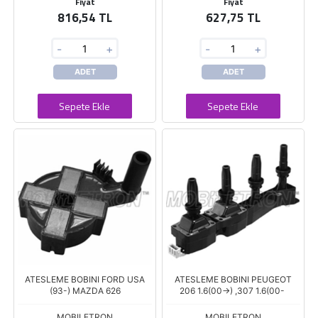
Fiyat
Fiyat
816,54 TL
627,75 TL
-
+
-
+
ADET
ADET
Sepete Ekle
Sepete Ekle
ATESLEME BOBINI FORD USA
ATESLEME BOBINI PEUGEOT
(93-) MAZDA 626
206 1.6(00->) ,307 1.6(00-
MOBILETRON
MOBILETRON