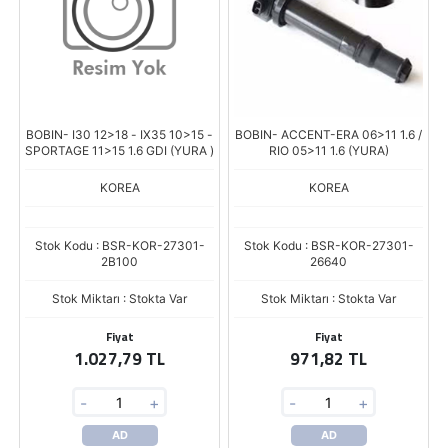
BOBIN- I30 12>18 - IX35 10>15 -
BOBIN- ACCENT-ERA 06>11 1.6 /
SPORTAGE 11>15 1.6 GDI (YURA )
RIO 05>11 1.6 (YURA)
KOREA
KOREA
Stok Kodu : BSR-KOR-27301-
Stok Kodu : BSR-KOR-27301-
2B100
26640
Stok Miktarı : Stokta Var
Stok Miktarı : Stokta Var
Fiyat
Fiyat
1.027,79 TL
971,82 TL
-
+
-
+
AD
AD