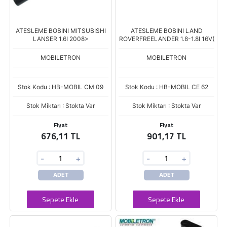
ATESLEME BOBINI MITSUBISHI
ATESLEME BOBINI LAND
LANSER 1.6I 2008>
ROVERFREELANDER 1.8-1.8I 16V(
MOBILETRON
MOBILETRON
Stok Kodu : HB-MOBIL CM 09
Stok Kodu : HB-MOBIL CE 62
Stok Miktarı : Stokta Var
Stok Miktarı : Stokta Var
Fiyat
Fiyat
676,11 TL
901,17 TL
-
+
-
+
ADET
ADET
Sepete Ekle
Sepete Ekle