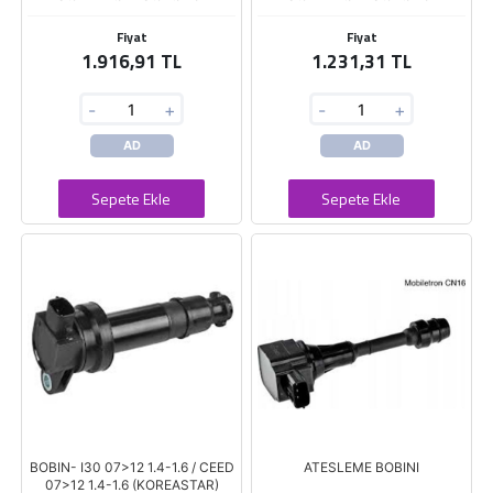
Fiyat
Fiyat
1.916,91 TL
1.231,31 TL
-
+
-
+
AD
AD
Sepete Ekle
Sepete Ekle
BOBIN- I30 07>12 1.4-1.6 / CEED
ATESLEME BOBINI
07>12 1.4-1.6 (KOREASTAR)