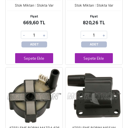
Stok Miktarı : Stokta Var
Stok Miktarı : Stokta Var
Fiyat
Fiyat
669,60 TL
820,26 TL
-
+
-
+
ADET
ADET
Sepete Ekle
Sepete Ekle
ATESLEME BOBINI MAZDA 626
ATESLEME BOBINI NISSAN