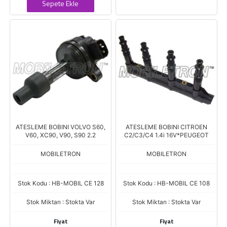
Sepete Ekle
ATESLEME BOBINI VOLVO S60,
ATESLEME BOBINI CITROEN
V60, XC90, V90, S90 2.2
C2/C3/C4 1.4i 16V*PEUGEOT
MOBILETRON
MOBILETRON
Stok Kodu : HB-MOBIL CE 128
Stok Kodu : HB-MOBIL CE 108
Stok Miktarı : Stokta Var
Stok Miktarı : Stokta Var
Fiyat
Fiyat