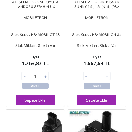
ATESLEME BOBINI TOYOTA
ATESLEME BOBINI NISSAN
LANDCRUISER-HI-LUX
SUNNY 1.4I, 1.6I (N14) (93>
MOBILETRON
MOBILETRON
Stok Kodu : HB-MOBIL CT 18
Stok Kodu : HB-MOBIL CN 34
Stok Miktarı : Stokta Var
Stok Miktarı : Stokta Var
Fiyat
Fiyat
1.263,87 TL
1.442,43 TL
-
+
-
+
ADET
ADET
Sepete Ekle
Sepete Ekle