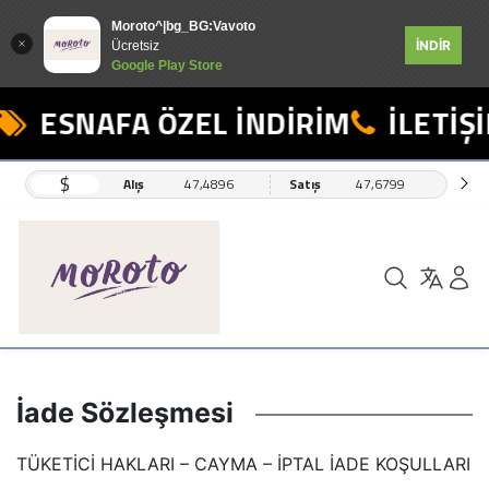
Moroto^|bg_BG:Vavoto
İNDİR
Ücretsiz
Google Play Store
ESNAFA ÖZEL İNDİRİM
İLETİŞİM
$
Alış
47,4896
Satış
47,6799
İade Sözleşmesi
TÜKETİCİ HAKLARI – CAYMA – İPTAL İADE KOŞULLARI