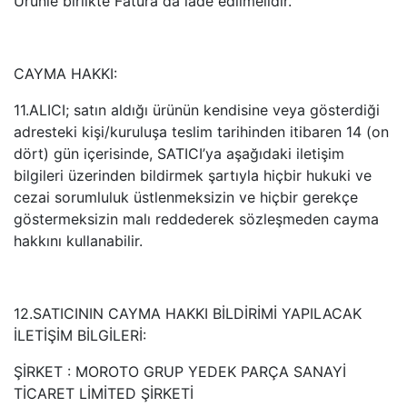
Ürünle birlikte Fatura da iade edilmelidir.
CAYMA HAKKI:
11.ALICI; satın aldığı ürünün kendisine veya gösterdiği
adresteki kişi/kuruluşa teslim tarihinden itibaren 14 (on
dört) gün içerisinde, SATICI’ya aşağıdaki iletişim
bilgileri üzerinden bildirmek şartıyla hiçbir hukuki ve
cezai sorumluluk üstlenmeksizin ve hiçbir gerekçe
göstermeksizin malı reddederek sözleşmeden cayma
hakkını kullanabilir.
12.SATICININ CAYMA HAKKI BİLDİRİMİ YAPILACAK
İLETİŞİM BİLGİLERİ:
ŞİRKET : MOROTO GRUP YEDEK PARÇA SANAYİ
TİCARET LİMİTED ŞİRKETİ