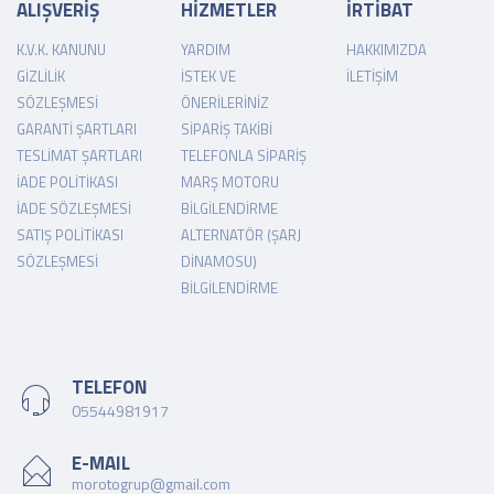
ALIŞVERİŞ
HİZMETLER
İRTİBAT
K.V.K. KANUNU
YARDIM
HAKKIMIZDA
GIZLILIK
İSTEK VE
İLETIŞIM
SÖZLEŞMESI
ÖNERILERINIZ
GARANTI ŞARTLARI
SIPARIŞ TAKIBI
TESLIMAT ŞARTLARI
TELEFONLA SIPARIŞ
İADE POLITIKASI
MARŞ MOTORU
İADE SÖZLEŞMESI
BILGILENDIRME
SATIŞ POLITIKASI
ALTERNATÖR (ŞARJ
SÖZLEŞMESI
DINAMOSU)
BILGILENDIRME
TELEFON
05544981917
E-MAIL
morotogrup@gmail.com