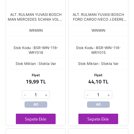
ALT. RULMAN YUVASI BOSCH
ALT. RULMAN YUVASI BOSCH
MAN MERCEDES SCANIA VOLVO
FORD CARGO IVECO J.DEERE
62201 ARY008 Boy.20,00 İç
VW 62201 ARY0004 132769
Çap.32,00
Boy.42,00 İç Çap.33,00
WINWIN
WINWIN
Stok Kodu : BSR-WIN-116-
Stok Kodu : BSR-WIN-116-
WRY016
WRY015
Stok Miktarı : Stokta Var
Stok Miktarı : Stokta Var
Fiyat
Fiyat
19,99 TL
44,10 TL
-
+
-
+
AD
AD
Sepete Ekle
Sepete Ekle