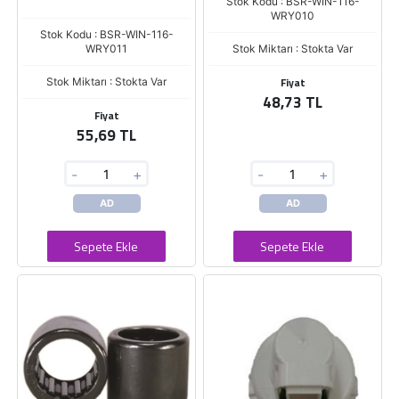
Stok Kodu : BSR-WIN-116-
WRY010
Stok Kodu : BSR-WIN-116-
WRY011
Stok Miktarı : Stokta Var
Fiyat
Stok Miktarı : Stokta Var
48,73 TL
Fiyat
55,69 TL
-
+
-
+
AD
AD
Sepete Ekle
Sepete Ekle