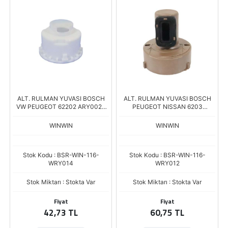
ALT. RULMAN YUVASI BOSCH
ALT. RULMAN YUVASI BOSCH
VW PEUGEOT 62202 ARY0020
PEUGEOT NISSAN 6203
Boy.30,00 İç Çap.35,00
ARY0003 Boy.47,00 İç
Çap.40,00
WINWIN
WINWIN
Stok Kodu : BSR-WIN-116-
Stok Kodu : BSR-WIN-116-
WRY014
WRY012
Stok Miktarı : Stokta Var
Stok Miktarı : Stokta Var
Fiyat
Fiyat
42,73 TL
60,75 TL