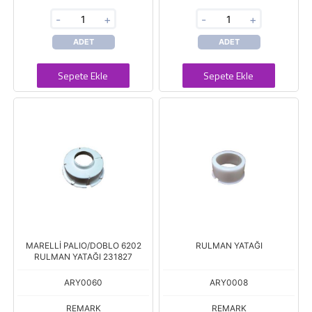
-
+
-
+
ADET
ADET
Sepete Ekle
Sepete Ekle
MARELLİ PALIO/DOBLO 6202
RULMAN YATAĞI
RULMAN YATAĞI 231827
ARY0060
ARY0008
REMARK
REMARK