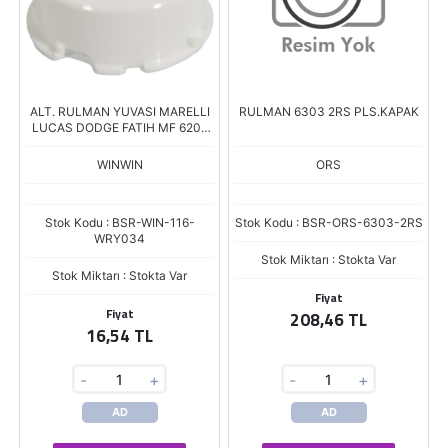
ALT. RULMAN YUVASI MARELLI
RULMAN 6303 2RS PLS.KAPAK
LUCAS DODGE FATIH MF 6202
ARY0052 Boy.14 İc Cap.35
WINWIN
ORS
Stok Kodu : BSR-WIN-116-
Stok Kodu : BSR-ORS-6303-2RS
WRY034
Stok Miktarı : Stokta Var
Stok Miktarı : Stokta Var
Fiyat
Fiyat
208,46 TL
16,54 TL
-
+
-
+
AD
AD