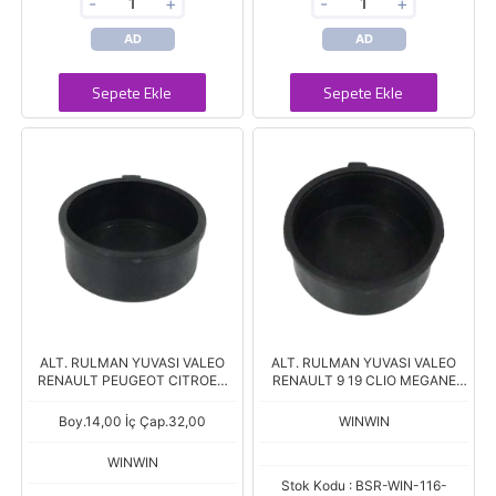
-
+
-
+
AD
AD
Sepete Ekle
Sepete Ekle
ALT. RULMAN YUVASI VALEO
ALT. RULMAN YUVASI VALEO
RENAULT PEUGEOT CITROEN
RENAULT 9 19 CLIO MEGANE
VOLVO PENTA 6201 ARY0048
6200 ARY0040 Boy.13,40 İç
Boy.14,00 İç Çap.32,00
Çap.30,00
Boy.14,00 İç Çap.32,00
WINWIN
WINWIN
Stok Kodu : BSR-WIN-116-