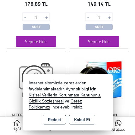
178,89 TL
149,14 TL
-
+
-
+
ADET
ADET
Sepete Ekle
Sepete Ekle
İnternet sitemizde çerezlerden
faydalanılmaktadır. Ayrıntılı bilgi için
Kişisel Verilerin Korunması Kanununu,
Gizlilik Sözleşmesi
ve
Çerez
Politikamızı
inceleyebilirsiniz.
ALTERNATÖR RULMAN SACI
62304 2RS RULMAN
125A 29 x 5082
Reddet
Kabul Et
0
Keşfet
Kategoriler
Sepet
Whatsapp
GPA
ORS