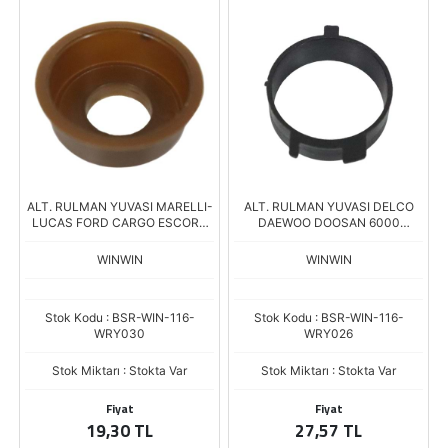
ALT. RULMAN YUVASI MARELLI-
ALT. RULMAN YUVASI DELCO
LUCAS FORD CARGO ESCORT
DAEWOO DOOSAN 6000
DODGE MF 6202 Boy.18,00 İç
ARY0105 Boy.9,50 İç Çap.26,00
Çap.35,00
WINWIN
WINWIN
Stok Kodu : BSR-WIN-116-
Stok Kodu : BSR-WIN-116-
WRY030
WRY026
Stok Miktarı : Stokta Var
Stok Miktarı : Stokta Var
Fiyat
Fiyat
19,30 TL
27,57 TL