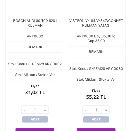
BOSCH AUDI 80/100 6201
VISTEON V-184/V-347/CONNET
RULMAN
RULMAN YATAGI
ARY0002
ARY0030 Boy.35,00 İç
Çap.35,00
REMARK
REMARK
Stok Kodu : G-REM28 ARY 0002
Stok Kodu : G-REM28 ARY 0030
Stok Miktarı : Stokta Var
Stok Miktarı : Stokta Var
Fiyat
Fiyat
31,02 TL
55,22 TL
-
+
-
+
ADET
ADET