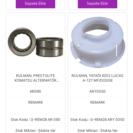
Sepete Ekle
Sepete Ekle
RULMAN, PRESTOLITE
RULMAN, YATAĞI 6202 LUCAS
KOMATSU ALTERNATÖR
A-127 MF/DODGE
MASURA
AR090
ARY0050
REMARK
REMARK
Stok Kodu : G-REM28 AR 090
Stok Kodu : G-REM28 ARY 0050
Stok Miktarı : Stokta Var
Stok Miktarı : Stokta Var