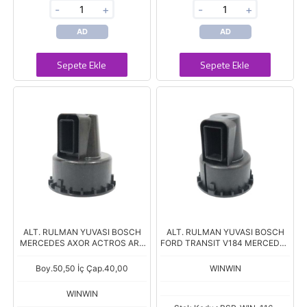
-
+
-
+
AD
AD
Sepete Ekle
Sepete Ekle
ALT. RULMAN YUVASI BOSCH
ALT. RULMAN YUVASI BOSCH
MERCEDES AXOR ACTROS ARY
FORD TRANSIT V184 MERCEDES
0012 Boy.50,50 İç Çap.40,00
AXOR 6003 ARY0010 Boy.50,50
İç Çap.35,00
Boy.50,50 İç Çap.40,00
WINWIN
WINWIN