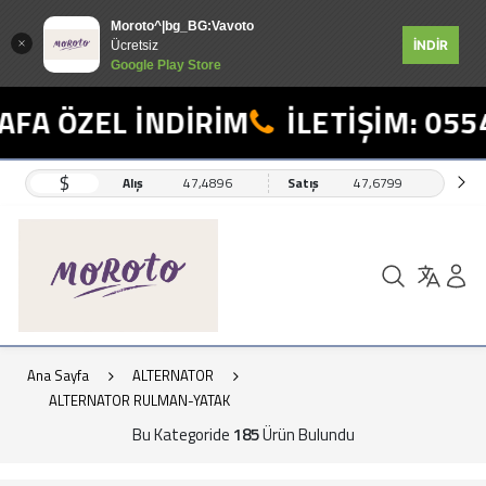
Moroto^|bg_BG:Vavoto
İNDİR
Ücretsiz
Google Play Store
ÖZEL İNDİRİM
İLETİŞİM: 0554 49
$
Alış
47,4896
Satış
47,6799
Ana Sayfa
ALTERNATOR
ALTERNATOR RULMAN-YATAK
Bu Kategoride
185
Ürün Bulundu