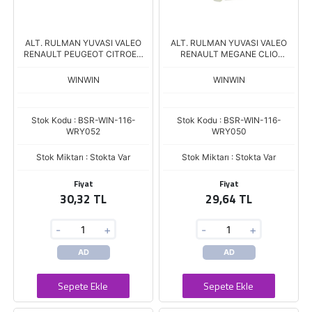
ALT. RULMAN YUVASI VALEO
ALT. RULMAN YUVASI VALEO
RENAULT PEUGEOT CITROEN
RENAULT MEGANE CLIO
FIAT Dış.34 iç.32 yükseklik.17
LASTIKLI ARY0043A Boy.18,00
İç Çap.35,00
WINWIN
WINWIN
Stok Kodu : BSR-WIN-116-
Stok Kodu : BSR-WIN-116-
WRY052
WRY050
Stok Miktarı : Stokta Var
Stok Miktarı : Stokta Var
Fiyat
Fiyat
30,32 TL
29,64 TL
-
+
-
+
AD
AD
Sepete Ekle
Sepete Ekle