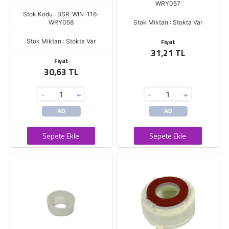
WRY057
Stok Kodu : BSR-WIN-116-
WRY058
Stok Miktarı : Stokta Var
Fiyat
Stok Miktarı : Stokta Var
31,21 TL
Fiyat
30,63 TL
-
+
-
+
AD
AD
Sepete Ekle
Sepete Ekle