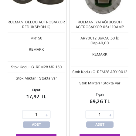
RULMAN, DELCO ACTROS/AXOR
RULMAN, YATAĞI BOSCH
REDÜKSİYON İÇ
ACTROS/AXOR 06>110AMP
MR150
ARY0012 Boy.50,50 İç
Çap.40,00
REMARK
REMARK
Stok Kodu : G-REM28 MR 150
Stok Kodu : G-REM28 ARY 0012
Stok Miktarı : Stokta Var
Stok Miktarı : Stokta Var
Fiyat
Fiyat
17,92 TL
69,26 TL
-
+
-
+
ADET
ADET