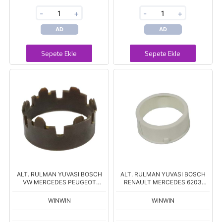
-
+
-
+
AD
AD
Sepete Ekle
Sepete Ekle
ALT. RULMAN YUVASI BOSCH
ALT. RULMAN YUVASI BOSCH
VW MERCEDES PEUGEOT
RENAULT MERCEDES 6203
CITROEN 6202 6204 ARY0022
ARY002 Boy.17,00 İç Çap.40,00
Boy.17,00 İç Çap.35,00
WINWIN
WINWIN