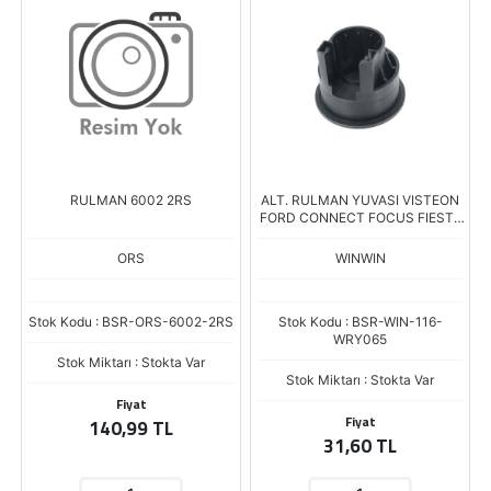
RULMAN 6002 2RS
ALT. RULMAN YUVASI VISTEON
FORD CONNECT FOCUS FIESTA
6202 ARY0030 Boy.35,00 İç
Çap.35,00
ORS
WINWIN
Stok Kodu : BSR-ORS-6002-2RS
Stok Kodu : BSR-WIN-116-
WRY065
Stok Miktarı : Stokta Var
Stok Miktarı : Stokta Var
Fiyat
Fiyat
140,99 TL
31,60 TL