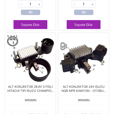
-
+
-
+
AD
AD
Sepete Ekle
Sepete Ekle
ALT KONJEKTOR 28.6V 3 FISLI
ALT KONJEKTOR 24V ISUZU
HITACHI TIPI ISUZU CHAMPION
NQR NPR KAMYON - OTOBUS
NPR 66 NKR 55 71 VR-H2000-
KLIMALI. TEK FIS 2005 --
86B
HITACHI TIP
WINWIN
WINWIN