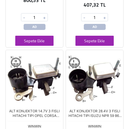
800,53 TL
407,32 TL
-
+
-
+
AD
AD
Sepete Ekle
Sepete Ekle
ALT KONJEKTOR 14.7V 3 FISLI
ALT KONJEKTOR 28.4V 3 FISLI
HITACHI TIPI OPEL CORSA
HITACHI TIPI ISUZU NPR 59 86-
COMBO 1.7 ISUZU DIZEL
97 FORKLIFT KAPASITORLU VR-
KAPASITORLU VR-H2000-40
H2000-29B
WINWIN
WINWIN