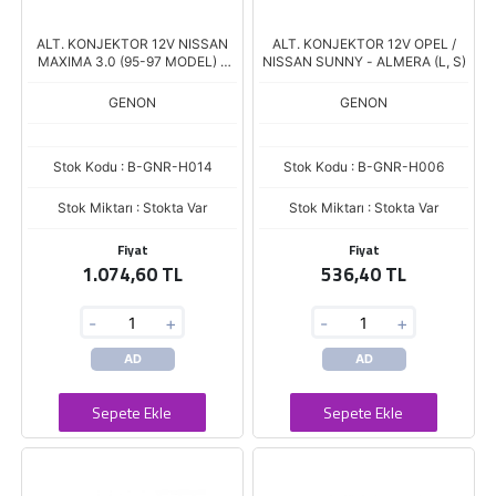
ALT. KONJEKTOR 12V NISSAN
ALT. KONJEKTOR 12V OPEL /
MAXIMA 3.0 (95-97 MODEL) -
NISSAN SUNNY - ALMERA (L, S)
INFINITI I30 3.0 (L, S)
GENON
GENON
Stok Kodu : B-GNR-H014
Stok Kodu : B-GNR-H006
Stok Miktarı : Stokta Var
Stok Miktarı : Stokta Var
Fiyat
Fiyat
1.074,60 TL
536,40 TL
-
+
-
+
AD
AD
Sepete Ekle
Sepete Ekle