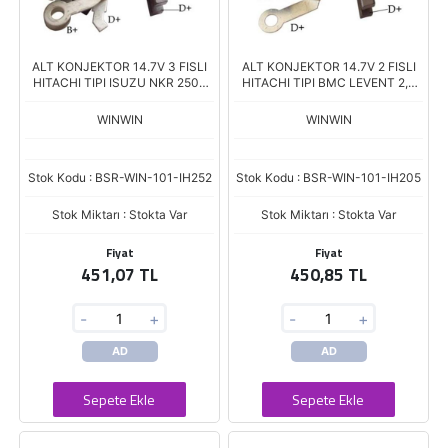
ALT KONJEKTOR 14.7V 3 FISLI
ALT KONJEKTOR 14.7V 2 FISLI
HITACHI TIPI ISUZU NKR 2500
HITACHI TIPI BMC LEVENT 2,5
PICK UP COMBO CORSA
3.0 NISSAN D21 D22 PICK UP
KAPASITORLU VR-H2000-29
ISUZU VR-H2000-30
WINWIN
WINWIN
Stok Kodu : BSR-WIN-101-IH252
Stok Kodu : BSR-WIN-101-IH205
Stok Miktarı : Stokta Var
Stok Miktarı : Stokta Var
Fiyat
Fiyat
451,07 TL
450,85 TL
-
+
-
+
AD
AD
Sepete Ekle
Sepete Ekle