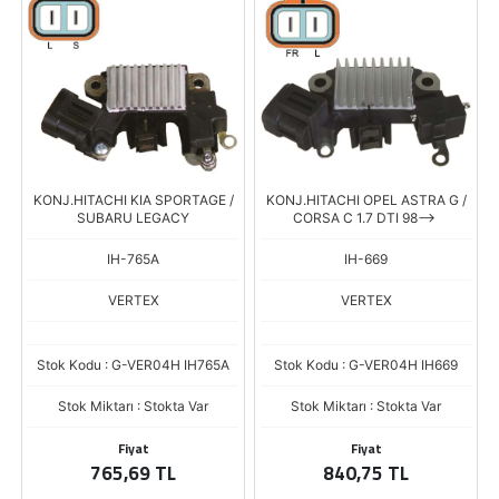
KONJ.HITACHI KIA SPORTAGE /
KONJ.HITACHI OPEL ASTRA G /
SUBARU LEGACY
CORSA C 1.7 DTI 98-->
IH-765A
IH-669
VERTEX
VERTEX
Stok Kodu : G-VER04H IH765A
Stok Kodu : G-VER04H IH669
Stok Miktarı : Stokta Var
Stok Miktarı : Stokta Var
Fiyat
Fiyat
765,69 TL
840,75 TL