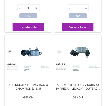
-
+
-
+
AD
AD
Sepete Ekle
Sepete Ekle
ALT. KONJEKTOR 24V ISUZU
ALT. KONJEKTOR 12V SUBARU
CHAMPION (L, S, I)
IMPREZA - LEGACY - OUTBACK
(L, S)
GENON
GENON