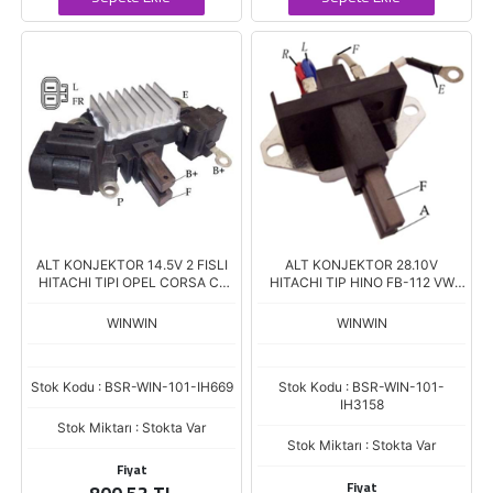
ALT KONJEKTOR 14.5V 2 FISLI
ALT KONJEKTOR 28.10V
HITACHI TIPI OPEL CORSA C-
HITACHI TIP HINO FB-112 VW
ASTRA G - ASTRA H - COMBO C
0840
1.7 TD VR-H2000-64
WINWIN
WINWIN
Stok Kodu : BSR-WIN-101-IH669
Stok Kodu : BSR-WIN-101-
IH3158
Stok Miktarı : Stokta Var
Stok Miktarı : Stokta Var
Fiyat
Fiyat