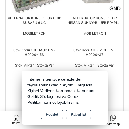
ALTERNATOR KONJEKTOR CHIP
ALTERNATOR KONJEKTOR
SUBARU 6 UC
NISSAN SUNNY-BLUEBIRD-PICK
UP
MOBILETRON
MOBILETRON
Stok Kodu : HB-MOBIL VR
Stok Kodu : HB-MOBIL VR
H2000-15S
H2000-37
Stok Miktarı : Stokta Var
Stok Miktarı : Stokta Var
Fiyat
Fiyat
İnternet sitemizde çerezlerden
343,17 TL
381,30 TL
faydalanılmaktadır. Ayrıntılı bilgi için
Kişisel Verilerin Korunması Kanununu,
-
+
-
+
Gizlilik Sözleşmesi
ve
Çerez
Politikamızı
inceleyebilirsiniz.
ADET
ADET
Reddet
Kabul Et
0
Sepete Ekle
Sepete Ekle
Keşfet
Kategoriler
Sepet
Whatsapp