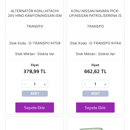
ALTERNATÖR KONJ.HITACHI
KONJ NISSAN NAVARA PİCK-
24V HINO KAMYON/NISSAN ISM
UP/NISSAN PATROL/SERENA (S
TRANSPO
TRANSPO
Stok Kodu : G-TRANSPO IH708
Stok Kodu : G-TRANSPO IH744
Stok Miktarı : Stokta Var
Stok Miktarı : Stokta Var
Fiyat
Fiyat
378,99 TL
662,62 TL
-
+
-
+
ADET
ADET
Sepete Ekle
Sepete Ekle