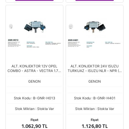
ALT. KONJEKTOR 12V OPEL
ALT. KONJEKTOR 24V ISUZU
COMBO - ASTRA - VECTRA 1.7 D
TURKUAZ - ISUZU NLR - NPR (L,
(L, W)
S)
GENON
GENON
Stok Kodu : B-GNR-H013
Stok Kodu : B-GNR-H401
Stok Miktarı : Stokta Var
Stok Miktarı : Stokta Var
Fiyat
Fiyat
1.062,90 TL
1.126,80 TL