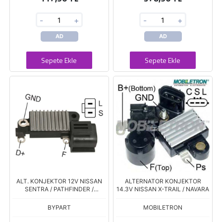
-
+
-
+
AD
AD
Sepete Ekle
Sepete Ekle
ALT. KONJEKTOR 12V NISSAN
ALTERNATOR KONJEKTOR
SENTRA / PATHFINDER /
14.3V NISSAN X-TRAIL / NAVARA
STANZA
BYPART
MOBILETRON