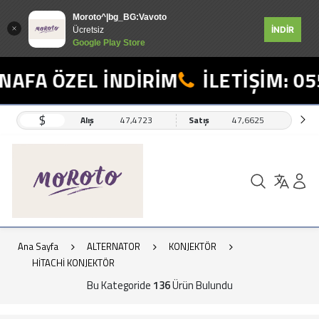
Moroto^|bg_BG:Vavoto
İNDİR
Ücretsiz
Google Play Store
ÖZEL İNDİRİM
İLETİŞİM: 0554 49
$
Alış
47,4723
Satış
47,6625
Ana Sayfa
ALTERNATOR
KONJEKTÖR
HİTACHİ KONJEKTÖR
Bu Kategoride
136
Ürün Bulundu