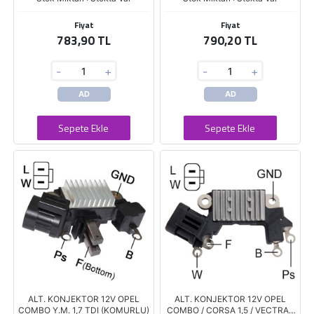
Fiyat
Fiyat
783,90 TL
790,20 TL
-
+
-
+
AD
AD
Sepete Ekle
Sepete Ekle
ALT. KONJEKTOR 12V OPEL
ALT. KONJEKTOR 12V OPEL
COMBO Y.M. 1,7 TDI (KOMURLU)
COMBO / CORSA 1,5 / VECTRA /