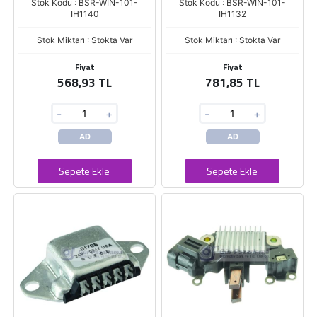
Stok Kodu : BSR-WIN-101-
Stok Kodu : BSR-WIN-101-
IH1140
IH1132
Stok Miktarı : Stokta Var
Stok Miktarı : Stokta Var
Fiyat
Fiyat
568,93 TL
781,85 TL
-
+
-
+
AD
AD
Sepete Ekle
Sepete Ekle