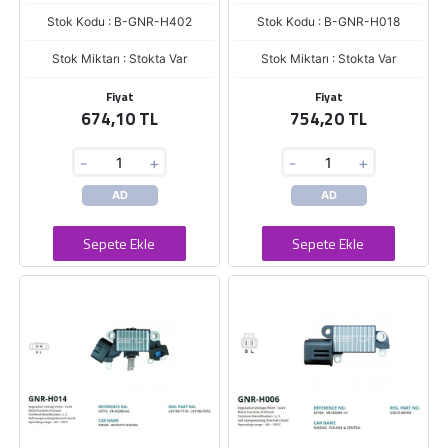
Stok Kodu : B-GNR-H402
Stok Kodu : B-GNR-H018
Stok Miktarı : Stokta Var
Stok Miktarı : Stokta Var
Fiyat
Fiyat
674,10 TL
754,20 TL
-
+
-
+
AD
AD
Sepete Ekle
Sepete Ekle