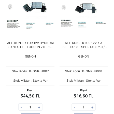
ALT. KONJEKTOR 12V HYUNDAI
ALT. KONJEKTOR 12V KIA
SANTA-FE - TUCSON 2.0 - 2.2
SEPHIA 1.8 - SPORTAGE 2.0 /
CRDI (L, S)
SUBARU (L, S)
GENON
GENON
Stok Kodu : B-GNR-H007
Stok Kodu : B-GNR-H008
Stok Miktarı : Stokta Var
Stok Miktarı : Stokta Var
Fiyat
Fiyat
544,50 TL
516,60 TL
-
+
-
+