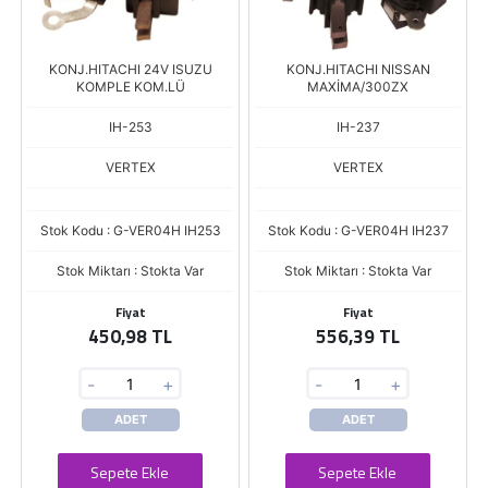
KONJ.HITACHI 24V ISUZU
KONJ.HITACHI NISSAN
KOMPLE KOM.LÜ
MAXİMA/300ZX
IH-253
IH-237
VERTEX
VERTEX
Stok Kodu : G-VER04H IH253
Stok Kodu : G-VER04H IH237
Stok Miktarı : Stokta Var
Stok Miktarı : Stokta Var
Fiyat
Fiyat
450,98 TL
556,39 TL
-
+
-
+
ADET
ADET
Sepete Ekle
Sepete Ekle