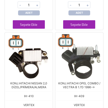
-
+
-
+
ADET
ADET
Sepete Ekle
Sepete Ekle
KONJ.HITACHI NISSAN 2,0
KONJ.HITACHI OPEL COMBO /
DİZEL/PRİMERA/ALMERA
VECTRA B 1.7D 1996-->
IH-410
IH-409
VERTEX
VERTEX