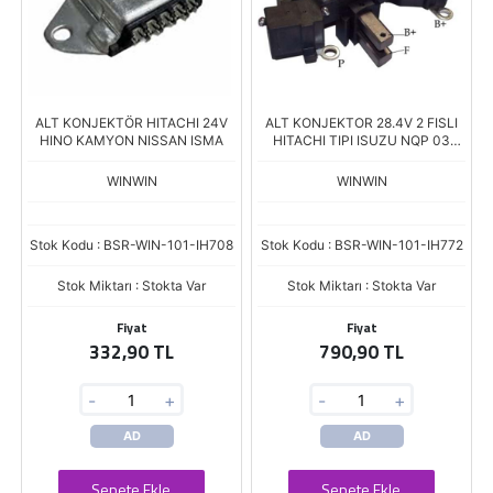
ALT KONJEKTÖR HITACHI 24V
ALT KONJEKTOR 28.4V 2 FISLI
HINO KAMYON NISSAN ISMA
HITACHI TIPI ISUZU NQP 03
TURKUAZ 03 NPR CHAMPION
04 VR-H2000-70B
WINWIN
WINWIN
Stok Kodu : BSR-WIN-101-IH708
Stok Kodu : BSR-WIN-101-IH772
Stok Miktarı : Stokta Var
Stok Miktarı : Stokta Var
Fiyat
Fiyat
332,90 TL
790,90 TL
-
+
-
+
AD
AD
Sepete Ekle
Sepete Ekle