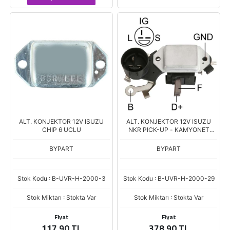
ALT. KONJEKTOR 12V ISUZU
ALT. KONJEKTOR 12V ISUZU
CHIP 6 UCLU
NKR PICK-UP - KAMYONET
(YUVARLAK SOKET)
BYPART
BYPART
Stok Kodu : B-UVR-H-2000-3
Stok Kodu : B-UVR-H-2000-29
Stok Miktarı : Stokta Var
Stok Miktarı : Stokta Var
Fiyat
Fiyat
117,90 TL
378,90 TL