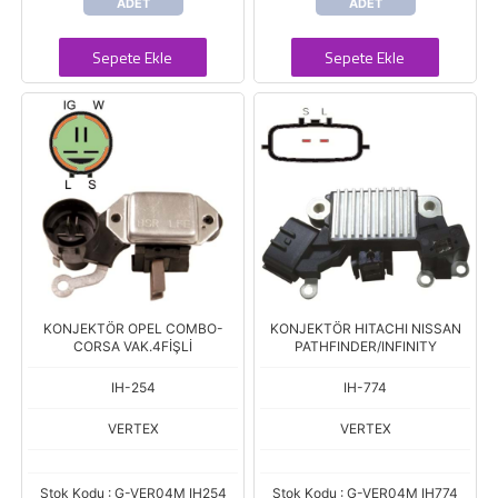
ADET
ADET
Sepete Ekle
Sepete Ekle
KONJEKTÖR OPEL COMBO-
KONJEKTÖR HITACHI NISSAN
CORSA VAK.4FİŞLİ
PATHFINDER/INFINITY
IH-254
IH-774
VERTEX
VERTEX
Stok Kodu : G-VER04M IH254
Stok Kodu : G-VER04M IH774