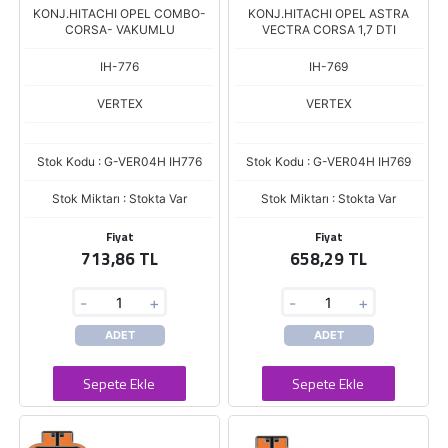
KONJ.HITACHI OPEL COMBO-
KONJ.HITACHI OPEL ASTRA
CORSA- VAKUMLU
VECTRA CORSA 1,7 DTI
IH-776
IH-769
VERTEX
VERTEX
Stok Kodu : G-VER04H IH776
Stok Kodu : G-VER04H IH769
Stok Miktarı : Stokta Var
Stok Miktarı : Stokta Var
Fiyat
Fiyat
713,86 TL
658,29 TL
-
+
-
+
ADET
ADET
Sepete Ekle
Sepete Ekle