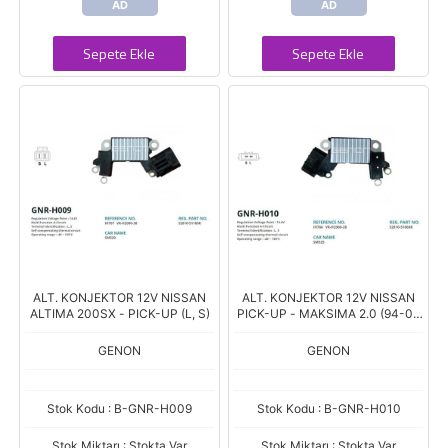
AD
AD
Sepete Ekle
Sepete Ekle
ALT. KONJEKTOR 12V NISSAN
ALT. KONJEKTOR 12V NISSAN
ALTIMA 200SX - PICK-UP (L, S)
PICK-UP - MAKSIMA 2.0 (94-00
MODEL ) (L, S)
GENON
GENON
Stok Kodu : B-GNR-H009
Stok Kodu : B-GNR-H010
Stok Miktarı : Stokta Var
Stok Miktarı : Stokta Var