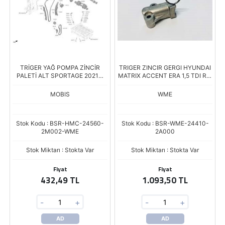
TRİGER YAĞ POMPA ZİNCİR
TRIGER ZINCIR GERGI HYUNDAI
PALETİ ALT SPORTAGE 2021->
MATRIX ACCENT ERA 1,5 TDI RIO
1,6 T-GDİ
CERATO (2A700)
MOBIS
WME
Stok Kodu : BSR-HMC-24560-
Stok Kodu : BSR-WME-24410-
2M002-WME
2A000
Stok Miktarı : Stokta Var
Stok Miktarı : Stokta Var
Fiyat
Fiyat
432,49 TL
1.093,50 TL
-
+
-
+
AD
AD