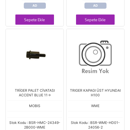
AD
AD
Sepete Ekle
Sepete Ekle
TRİGER PALET CİVATASI
TRIGER KAPAGI ÜST HYUNDAI
ACCENT BLUE 11->
H100
MOBIS
WME
Stok Kodu : BSR-HMC-24349-
Stok Kodu : BSR-WME-HD01-
2B000-WME
24056-2