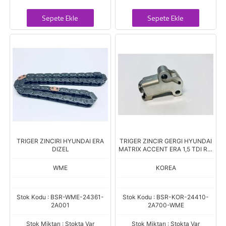
Sepete Ekle
Sepete Ekle
TRIGER ZINCIRI HYUNDAI ERA
TRIGER ZINCIR GERGI HYUNDAI
DIZEL
MATRIX ACCENT ERA 1,5 TDI RIO
CERATO (2A000) CATENSYS
WME
KOREA
Stok Kodu : BSR-WME-24361-
Stok Kodu : BSR-KOR-24410-
2A001
2A700-WME
Stok Miktarı : Stokta Var
Stok Miktarı : Stokta Var