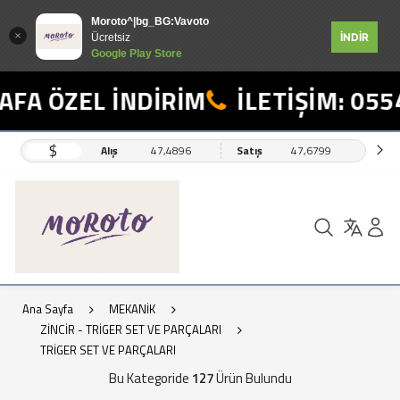
Moroto^|bg_BG:Vavoto
İNDİR
Ücretsiz
Google Play Store
ÖZEL İNDİRİM
İLETİŞİM: 0554 49
$
Alış
47,4896
Satış
47,6799
Ana Sayfa
MEKANİK
ZİNCİR - TRİGER SET VE PARÇALARI
TRİGER SET VE PARÇALARI
Bu Kategoride
127
Ürün Bulundu