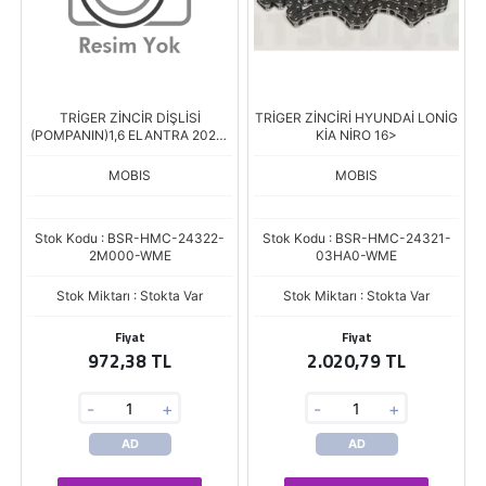
TRİGER ZİNCİR DİŞLİSİ
TRİGER ZİNCİRİ HYUNDAİ LONİG
(POMPANIN)1,6 ELANTRA 2021-
KİA NİRO 16>
> 1,6
MOBIS
MOBIS
Stok Kodu : BSR-HMC-24322-
Stok Kodu : BSR-HMC-24321-
2M000-WME
03HA0-WME
Stok Miktarı : Stokta Var
Stok Miktarı : Stokta Var
Fiyat
Fiyat
972,38 TL
2.020,79 TL
-
+
-
+
AD
AD