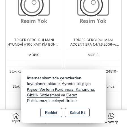
TRİGER GERGİ RULMANI
TRİGER GERGİ RULMANI
HYUNDAİ H100 KMY KİA BONGO
ACCENT ERA 1.4/1.6 2006->/
15>
ACCENT 1.6 2003-2005
MOBIS
MOBIS
Stok Kodu : BSR-HMC-25288-
Stok Kodu : BSR-HMC-24810-
4A600-WME
26020-WME
İnternet sitemizde çerezlerden
faydalanılmaktadır. Ayrıntılı bilgi için
Stok Miktarı : Stok sorunuz
Stok Miktarı : Stok sorunuz
Kişisel Verilerin Korunması Kanununu,
Gizlilik Sözleşmesi
ve
Çerez
Fiyat
Fiyat
Politikamızı
inceleyebilirsiniz.
1.257,53 TL
1.017,50 TL
Reddet
Kabul Et
0
-
+
-
+
Keşfet
Kategoriler
Sepet
Whatsapp
AD
AD