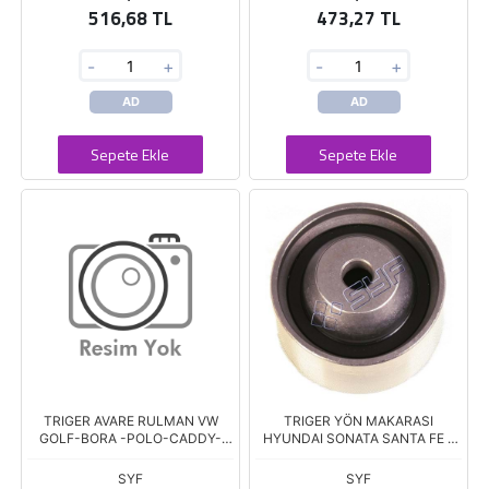
516,68 TL
473,27 TL
-
+
-
+
AD
AD
Sepete Ekle
Sepete Ekle
TRIGER AVARE RULMAN VW
TRIGER YÖN MAKARASI
GOLF-BORA -POLO-CADDY-
HYUNDAI SONATA SANTA FE -
POLO
MITSU
SYF
SYF