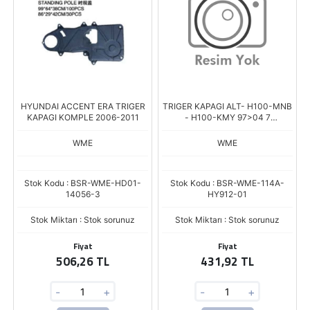
HYUNDAI ACCENT ERA TRIGER
TRIGER KAPAGI ALT- H100-MNB
KAPAGI KOMPLE 2006-2011
- H100-KMY 97>04 7
MITSUBISHI: L300 90>11
WME
WME
Stok Kodu : BSR-WME-HD01-
Stok Kodu : BSR-WME-114A-
14056-3
HY912-01
Stok Miktarı : Stok sorunuz
Stok Miktarı : Stok sorunuz
Fiyat
Fiyat
506,26 TL
431,92 TL
-
+
-
+