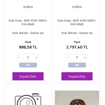
(GATES+GMB)
GT10520-24410-27250 (GATES)
KOREA
KOREA
Stok Kodu : BSR-KOR-KBKH-
Stok Kodu : BSR-KOR-KBKH-
016-WME
006-WME
Stok Miktarı : Stokta Var
Stok Miktarı : Stokta Var
Fiyat
Fiyat
886,58 TL
2.797,40 TL
-
+
-
+
AD
AD
Sepete Ekle
Sepete Ekle