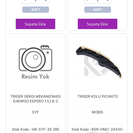
-
+
-
+
ADET
ADET
Sepete Ekle
Sepete Ekle
TRIGER GERGI MEKANIZMASI
TRIGER KOLU PICANTO
DAEWOO ESPERO 1.5,1.8-2
SYF
MOBIS
Stok Kodu : HB-SYF-30 280
Stok Kodu : BSR-HMC-24420-