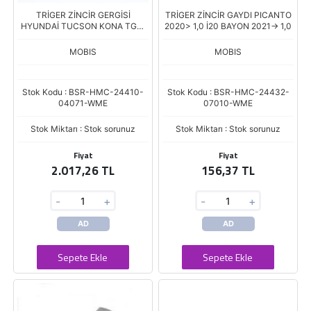
TRİGER ZİNCİR GERGİSİ
TRİGER ZİNCİR GAYDI PICANTO
HYUNDAİ TUCSON KONA TGDİ
2020> 1,0 İ20 BAYON 2021-> 1,0
1000CC 21>
MOBIS
MOBIS
Stok Kodu : BSR-HMC-24410-
Stok Kodu : BSR-HMC-24432-
04071-WME
07010-WME
Stok Miktarı : Stok sorunuz
Stok Miktarı : Stok sorunuz
Fiyat
Fiyat
2.017,26 TL
156,37 TL
-
+
-
+
AD
AD
Sepete Ekle
Sepete Ekle