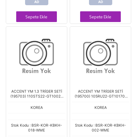
AD
AD
Sepete Ekle
Sepete Ekle
ACCENT YM 1.3 TRİGER SETİ
ACCENT YM TRİGER SETİ
(195703) 110STS22-GT10022
(195700) 105RU22-GT10170-
(GATES KAYISLI)
GT10022 (DRB-GATES)
KOREA
KOREA
Stok Kodu : BSR-KOR-KBKH-
Stok Kodu : BSR-KOR-KBKH-
018-WME
002-WME