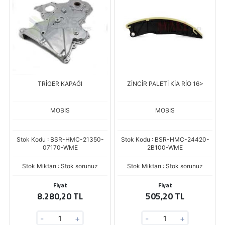
TRİGER KAPAĞI
ZİNCİR PALETİ KİA RİO 16>
MOBIS
MOBIS
Stok Kodu : BSR-HMC-21350-
Stok Kodu : BSR-HMC-24420-
07170-WME
2B100-WME
Stok Miktarı : Stok sorunuz
Stok Miktarı : Stok sorunuz
Fiyat
Fiyat
8.280,20 TL
505,20 TL
-
+
-
+