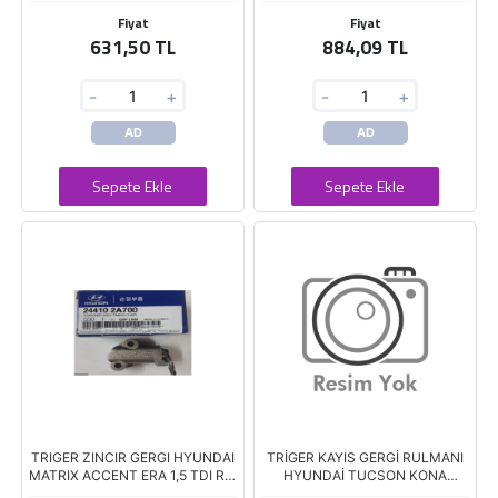
Fiyat
Fiyat
631,50 TL
884,09 TL
-
+
-
+
AD
AD
Sepete Ekle
Sepete Ekle
TRIGER ZINCIR GERGI HYUNDAI
TRİGER KAYIS GERGİ RULMANI
MATRIX ACCENT ERA 1,5 TDI RIO
HYUNDAİ TUCSON KONA
CERATO (2A000)
SPORTAGE DİZEL 15>