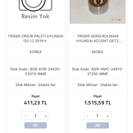
TRIGER ZINCIR PALETI HYUNDAI
TRIGER GERGI RULMANI
I20 1,2 2016->
HYUNDAI ACCENT GETZ
TUCSON DIZEL
KOREA
MOBIS
Stok Kodu : BSR-KOR-24420-
Stok Kodu : BSR-HMC-24810-
03010-WME
27250-WME
Stok Miktarı : Stokta Var
Stok Miktarı : Stokta Var
Fiyat
Fiyat
411,23 TL
1.515,59 TL
-
+
-
+
AD
AD