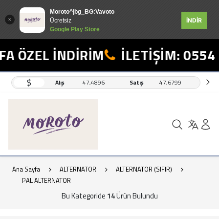
Moroto^|bg_BG:Vavoto
İNDİR
Ücretsiz
Google Play Store
 ÖZEL İNDİRİM
İLETİŞİM: 0554 4
$
Alış
47,4896
Satış
47,6799
Ana Sayfa
ALTERNATOR
ALTERNATOR (SIFIR)
PAL ALTERNATOR
Bu Kategoride
14
Ürün Bulundu