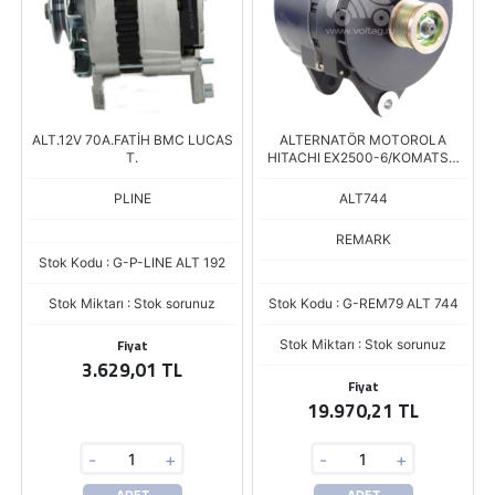
ALT.12V 70A.FATİH BMC LUCAS
ALTERNATÖR MOTOROLA
T.
HITACHI EX2500-6/KOMATSU
EXCVA
PLINE
ALT744
REMARK
Stok Kodu : G-P-LINE ALT 192
Stok Miktarı : Stok sorunuz
Stok Kodu : G-REM79 ALT 744
Fiyat
Stok Miktarı : Stok sorunuz
3.629,01 TL
Fiyat
19.970,21 TL
-
+
-
+