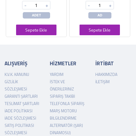
-
+
-
+
ADET
AD
Sepete Ekle
Sepete Ekle
ALIŞVERİŞ
HİZMETLER
İRTİBAT
K.V.K. KANUNU
YARDIM
HAKKIMIZDA
GIZLILIK
İSTEK VE
İLETIŞIM
SÖZLEŞMESI
ÖNERILERINIZ
GARANTI ŞARTLARI
SIPARIŞ TAKIBI
TESLIMAT ŞARTLARI
TELEFONLA SIPARIŞ
İADE POLITIKASI
MARŞ MOTORU
İADE SÖZLEŞMESI
BILGILENDIRME
SATIŞ POLITIKASI
ALTERNATÖR (ŞARJ
SÖZLEŞMESI
DINAMOSU)