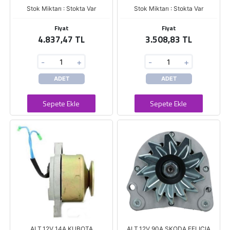
Stok Miktarı : Stokta Var
Stok Miktarı : Stokta Var
Fiyat
Fiyat
4.837,47 TL
3.508,83 TL
-
+
-
+
ADET
ADET
Sepete Ekle
Sepete Ekle
ALT.12V 14A KUBOTA
ALT.12V 90A SKODA FELICIA