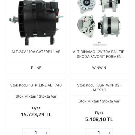
ALT.24V 110A CATERPILLAR
ALT DINAMO 12V 70A PAL TIPI
SKODA FAVORIT FORMEN
FELICIA PICKUP
PLINE
WINWIN
Stok Kodu : G-P-LINE ALT 740
Stok Kodu : BSR-WIN-02-
ALT970
Stok Miktarı : Stokta Var
Stok Miktarı : Stokta Var
Fiyat
Fiyat
15.723,29 TL
5.108,10 TL
-
+
-
+