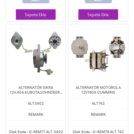
ADET
ADET
Sepete Ekle
Sepete Ekle
ALTERNATÖR ISKRA
ALTERNATÖR MOTOROLA
12V.40A.KUBOTA/JOHNDEERE
12V160A CUMMINS
970/1070
ALT3402
ALT742
REMARK
REMARK
Stok Kodu : G-REM71 ALT 3402
Stok Kodu : G-REM78 ALT 742