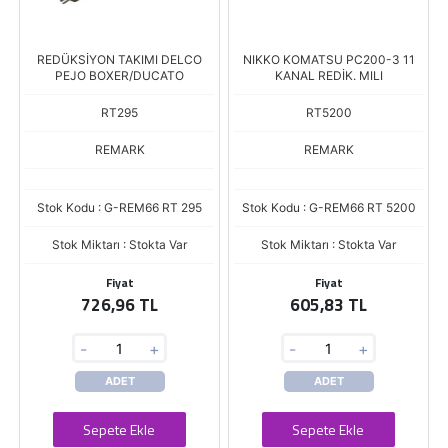
REDÜKSİYON TAKIMI DELCO
NIKKO KOMATSU PC200-3 11
PEJO BOXER/DUCATO
KANAL REDİK. MILI
RT295
RT5200
REMARK
REMARK
Stok Kodu : G-REM66 RT 295
Stok Kodu : G-REM66 RT 5200
Stok Miktarı : Stokta Var
Stok Miktarı : Stokta Var
Fiyat
Fiyat
726,96 TL
605,83 TL
-
+
-
+
ADET
ADET
Sepete Ekle
Sepete Ekle