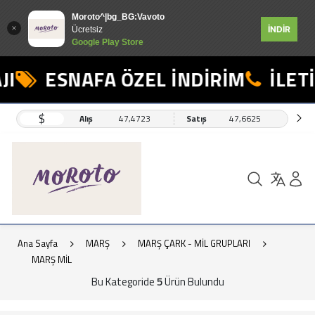
Moroto^|bg_BG:Vavoto
İNDİR
Ücretsiz
Google Play Store
I
ESNAFA ÖZEL İNDİRİM
İLETİ
$
Alış
47,4723
Satış
47,6625
Ana Sayfa
MARŞ
MARŞ ÇARK - MİL GRUPLARI
MARŞ MİL
Bu Kategoride
5
Ürün Bulundu