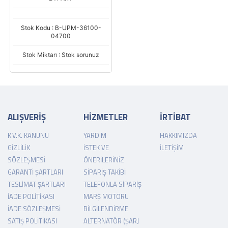
CAPI:
Stok Kodu : B-UPM-36100-
04700
Stok Miktarı : Stok sorunuz
ALIŞVERİŞ
HİZMETLER
İRTİBAT
K.V.K. KANUNU
YARDIM
HAKKIMIZDA
GIZLILIK
İSTEK VE
İLETIŞIM
SÖZLEŞMESI
ÖNERILERINIZ
GARANTI ŞARTLARI
SIPARIŞ TAKIBI
TESLIMAT ŞARTLARI
TELEFONLA SIPARIŞ
İADE POLITIKASI
MARŞ MOTORU
İADE SÖZLEŞMESI
BILGILENDIRME
SATIŞ POLITIKASI
ALTERNATÖR (ŞARJ