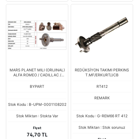
MARS PLANET MILI (ORIJINAL)
REDÜKSİYON TAKIMI PERKINS
ALFA ROMEO / CADILLAC /
T.MF/ERKURT/JCB
CHEVROLET / FIAT / LANCIA /
OPEL / SAAB / VAUXHALL
BYPART
RT412
(0001108202)
REMARK
Stok Kodu : B-UPM-0001108202
Stok Miktarı : Stokta Var
Stok Kodu : G-REM66 RT 412
Fiyat
Stok Miktarı : Stok sorunuz
74,70 TL