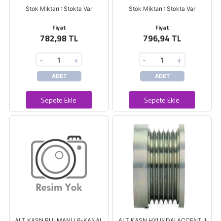
Stok Miktarı : Stokta Var
Stok Miktarı : Stokta Var
Fiyat
Fiyat
782,98 TL
796,94 TL
-
+
-
+
ADET
ADET
Sepete Ekle
Sepete Ekle
ALT.KASN.RULMANLI 6-KANAL
ALT.KASN.HYUNDAI ACCENT II