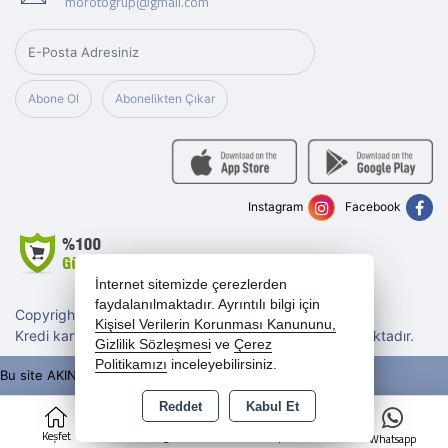
morotogrup@gmail.com
Abone Ol
Abonelikten Çıkar
Instagram
Facebook
İnternet sitemizde çerezlerden
faydalanılmaktadır. Ayrıntılı bilgi için
Copyright 2026 morotogrup.com - Tüm hakları saklıdır.
Kişisel Verilerin Korunması Kanununu,
Kredi kartı bilgileriniz 256bit SSL sertifikası ile korunmaktadır.
Gizlilik Sözleşmesi
ve
Çerez
Politikamızı
inceleyebilirsiniz.
Bu site AKINSOFT E-Ticaret ile hazırlanmıştır.
Reddet
Kabul Et
0
Keşfet
Kategoriler
Sepet
Whatsapp