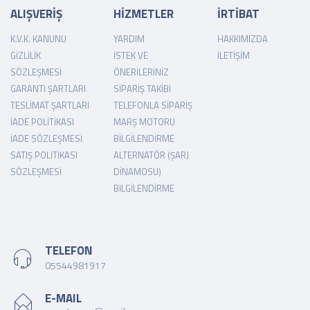
ALIŞVERİŞ
HİZMETLER
İRTİBAT
K.V.K. KANUNU
YARDIM
HAKKIMIZDA
GIZLILIK
İSTEK VE
İLETIŞIM
SÖZLEŞMESI
ÖNERILERINIZ
GARANTI ŞARTLARI
SIPARIŞ TAKIBI
TESLIMAT ŞARTLARI
TELEFONLA SIPARIŞ
İADE POLITIKASI
MARŞ MOTORU
İADE SÖZLEŞMESI
BILGILENDIRME
SATIŞ POLITIKASI
ALTERNATÖR (ŞARJ
SÖZLEŞMESI
DINAMOSU)
BILGILENDIRME
TELEFON
05544981917
E-MAIL