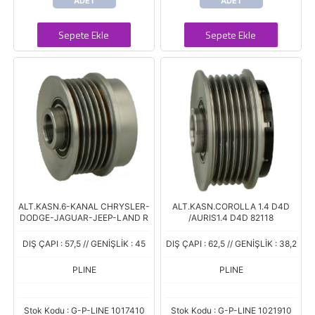
ADET
ADET
Sepete Ekle
Sepete Ekle
ALT.KASN.6-KANAL CHRYSLER-
ALT.KASN.COROLLA 1.4 D4D
DODGE-JAGUAR-JEEP-LAND R
/AURIS1.4 D4D 82118
DIŞ ÇAPI : 57,5 // GENİŞLİK : 45
DIŞ ÇAPI : 62,5 // GENİŞLİK : 38,2
PLINE
PLINE
Stok Kodu : G-P-LINE 1017410
Stok Kodu : G-P-LINE 1021910