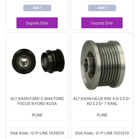
ADET
ADET
Sepete Ekle
Sepete Ekle
ALT.KASN.FORD C MAX FORD
ALT.KASN.HILUX RAV 4 III 2.0 D-
FOCUS III FORD KUGA
4D 2.2 D- 7 KANL
PLINE
PLINE
Stok Kodu : G-P-LINE 1035210
Stok Kodu : G-P-LINE 1023210