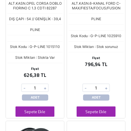
ALT.KASN.OPEL CORSA DOBLO
ALT.KASN.6-KANAL FORD C-
FIORINO C 1.3 CDTI 82287
MAX/FIESTA/FOCUS/FUSION
DIŞ ÇAPI : 54 // GENİŞLİK : 39,4
PLINE
PLINE
Stok Kodu : G-P-LINE 1025910
Stok Kodu : G-P-LINE 1015110
Stok Miktarı : Stok sorunuz
Fiyat
Stok Miktarı : Stokta Var
796,94 TL
Fiyat
626,38 TL
-
+
-
+
ADET
ADET
Sepete Ekle
Sepete Ekle