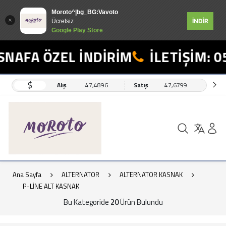
Moroto^|bg_BG:Vavoto
İNDİR
Ücretsiz
Google Play Store
AFA ÖZEL İNDİRİM
İLETİŞİM: 055
$
Alış
47,4896
Satış
47,6799
Ana Sayfa
ALTERNATOR
ALTERNATOR KASNAK
P-LİNE ALT KASNAK
Bu Kategoride
20
Ürün Bulundu