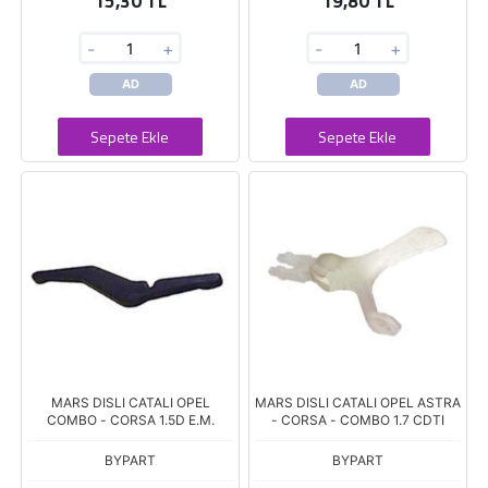
15,30 TL
19,80 TL
-
+
-
+
AD
AD
Sepete Ekle
Sepete Ekle
MARS DISLI CATALI OPEL
MARS DISLI CATALI OPEL ASTRA
COMBO - CORSA 1.5D E.M.
- CORSA - COMBO 1.7 CDTI
BYPART
BYPART