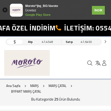
Moroto^|bg_BG:Vavoto
İNDİR
Ücretsiz
Google Play Store
 ÖZEL İNDİRİM
İLETİŞİM: 0554 4
$
Alış
47,4548
Satış
47,6450
Ana Sayfa
MARŞ
MARŞ ÇATAL
BYPART MARŞ ÇATAL
Bu Kategoride
25
Ürün Bulundu