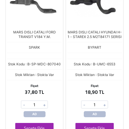
MARS DISLI CATALI FORD
MARS DISLI CATALI HYUNDAI H-
TRANSIT V184 Y.M.
1 - STAREX 2.5 M2T84171 SERISI
SPARK
BYPART
Stok Kodu : B-SP-MDC-807040
Stok Kodu : B-UMC-6553
Stok Miktarı : Stokta Var
Stok Miktarı : Stokta Var
Fiyat
Fiyat
37,80 TL
18,90 TL
-
+
-
+
AD
AD
Sepete Ekle
Sepete Ekle