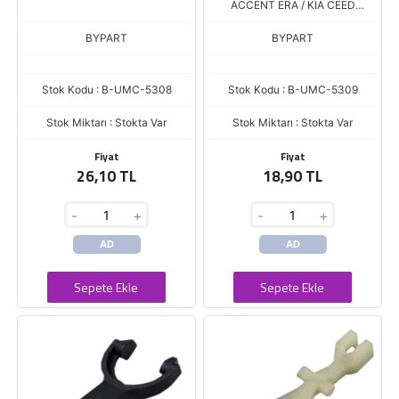
ACCENT ERA / KIA CEED
(LTH102)
BYPART
BYPART
Stok Kodu : B-UMC-5308
Stok Kodu : B-UMC-5309
Stok Miktarı : Stokta Var
Stok Miktarı : Stokta Var
Fiyat
Fiyat
26,10 TL
18,90 TL
-
+
-
+
AD
AD
Sepete Ekle
Sepete Ekle