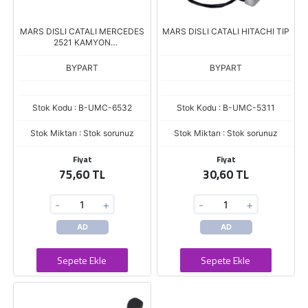
MARS DISLI CATALI MERCEDES
MARS DISLI CATALI HITACHI TIP
2521 KAMYON
0001367,368,369,358,359,360,3
62,363,365,366 SERISI
BYPART
BYPART
Stok Kodu : B-UMC-6532
Stok Kodu : B-UMC-5311
Stok Miktarı : Stok sorunuz
Stok Miktarı : Stok sorunuz
Fiyat
Fiyat
75,60 TL
30,60 TL
-
+
-
+
AD
AD
Sepete Ekle
Sepete Ekle