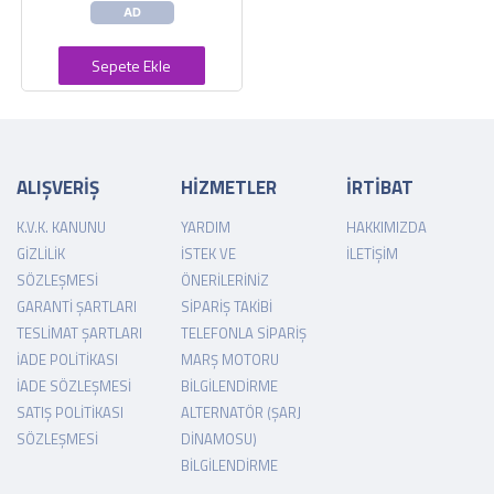
AD
Sepete Ekle
ALIŞVERİŞ
HİZMETLER
İRTİBAT
K.V.K. KANUNU
YARDIM
HAKKIMIZDA
GIZLILIK
İSTEK VE
İLETIŞIM
SÖZLEŞMESI
ÖNERILERINIZ
GARANTI ŞARTLARI
SIPARIŞ TAKIBI
TESLIMAT ŞARTLARI
TELEFONLA SIPARIŞ
İADE POLITIKASI
MARŞ MOTORU
İADE SÖZLEŞMESI
BILGILENDIRME
SATIŞ POLITIKASI
ALTERNATÖR (ŞARJ
SÖZLEŞMESI
DINAMOSU)
BILGILENDIRME