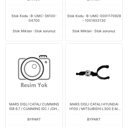
+ TAK
80MM - CATAL
Stok Kodu : B-UMC-36100-
Stok Kodu : B-UMC-0001170629
04700
- 1001933130
Stok Miktarı : Stok sorunuz
Stok Miktarı : Stok sorunuz
MARS DISLI CATALI CUMMINS
MARS DISLI CATALI HYUNDAI
ISB 6.7 / CUMMINS ISC / JOHN
H100 / MITSUBISHI L300 E.M.
DEERE / TOYOTA / ISUZU /
M2T.. SERISI
CATERPILLAR (UMM-3495)
BYPART
BYPART