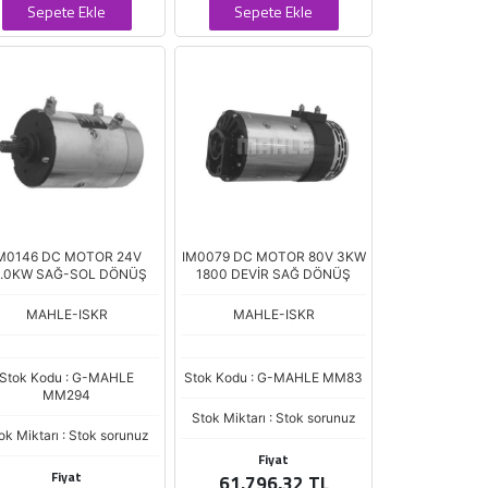
Sepete Ekle
Sepete Ekle
M0146 DC MOTOR 24V
IM0079 DC MOTOR 80V 3KW
2.0KW SAĞ-SOL DÖNÜŞ
1800 DEVİR SAĞ DÖNÜŞ
MAHLE-ISKR
MAHLE-ISKR
Stok Kodu : G-MAHLE
Stok Kodu : G-MAHLE MM83
MM294
Stok Miktarı : Stok sorunuz
ok Miktarı : Stok sorunuz
Fiyat
Fiyat
61.796,32 TL