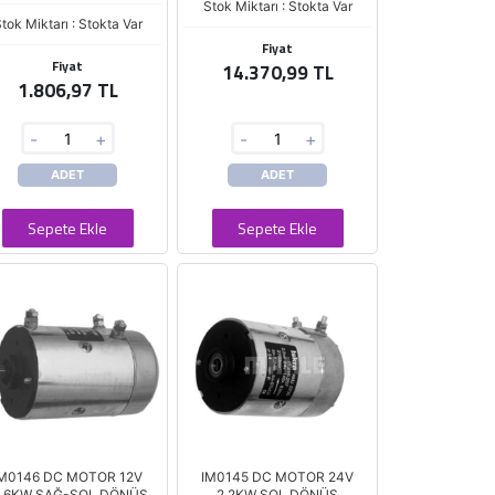
Stok Miktarı : Stokta Var
tok Miktarı : Stokta Var
Fiyat
Fiyat
14.370,99 TL
1.806,97 TL
-
+
-
+
ADET
ADET
Sepete Ekle
Sepete Ekle
IM0146 DC MOTOR 12V
IM0145 DC MOTOR 24V
1.6KW SAĞ-SOL DÖNÜŞ
2,2KW SOL DÖNÜŞ