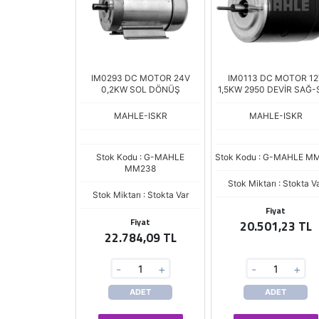
IM0293 DC MOTOR 24V
IM0113 DC MOTOR 12
0,2KW SOL DÖNÜŞ
1,5KW 2950 DEVİR SAĞ-
DEVİR
MAHLE-ISKR
MAHLE-ISKR
Stok Kodu : G-MAHLE
Stok Kodu : G-MAHLE M
MM238
Stok Miktarı : Stokta V
Stok Miktarı : Stokta Var
Fiyat
Fiyat
20.501,23 TL
22.784,09 TL
-
+
-
+
ADET
ADET