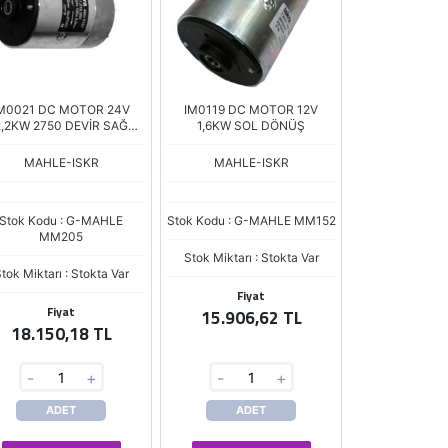
M0021 DC MOTOR 24V
IM0119 DC MOTOR 12V
2,2KW 2750 DEVİR SAĞ
1,6KW SOL DÖNÜŞ
DÖNÜŞ
MAHLE-ISKR
MAHLE-ISKR
Stok Kodu : G-MAHLE
Stok Kodu : G-MAHLE MM152
MM205
Stok Miktarı : Stokta Var
tok Miktarı : Stokta Var
Fiyat
Fiyat
15.906,62 TL
18.150,18 TL
-
+
-
+
ADET
ADET