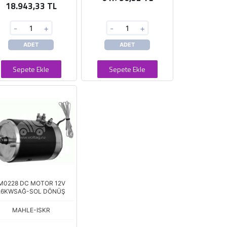
18.943,33 TL
-
+
-
+
ADET
ADET
Sepete Ekle
Sepete Ekle
IM0228 DC MOTOR 12V
1,6KWSAĞ-SOL DÖNÜŞ
MAHLE-ISKR