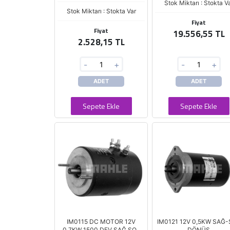
Stok Miktarı : Stokta V
Stok Miktarı : Stokta Var
Fiyat
Fiyat
19.556,55 TL
2.528,15 TL
-
+
-
+
ADET
ADET
Sepete Ekle
Sepete Ekle
IM0115 DC MOTOR 12V
IM0121 12V 0,5KW SAĞ
0,7KW 1500 DEV SAĞ SOL
DÖNÜŞ