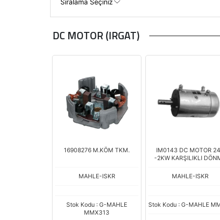
DC MOTOR (IRGAT)
16908276 M.KÖM TKM.
IM0143 DC MOTOR 2
-2KW KARŞILIKLI DÖN
YÖNÜ
MAHLE-ISKR
MAHLE-ISKR
Stok Kodu : G-MAHLE
Stok Kodu : G-MAHLE M
MMX313