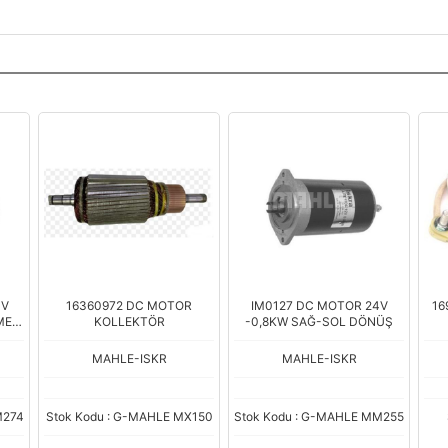
4V
16360972 DC MOTOR
IM0127 DC MOTOR 24V
16
ME
KOLLEKTÖR
-0,8KW SAĞ-SOL DÖNÜŞ
MAHLE-ISKR
MAHLE-ISKR
M274
Stok Kodu : G-MAHLE MX150
Stok Kodu : G-MAHLE MM255