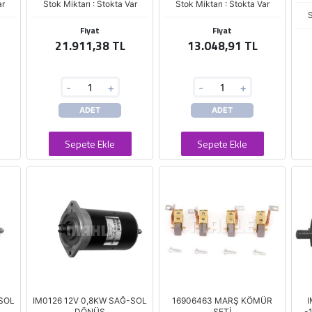
ar
Stok Miktarı : Stokta Var
Stok Miktarı : Stokta Var
S
Fiyat
Fiyat
21.911,38 TL
13.048,91 TL
-
+
-
+
ADET
ADET
Sepete Ekle
Sepete Ekle
-SOL
IM0126 12V 0,8KW SAĞ-SOL
16906463 MARŞ KÖMÜR
DÖNÜŞ
SETİ
-