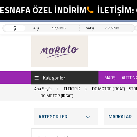
AFA ÖZEL İNDİRİM
İLETİŞİM: 055
$
Alış
47,4896
Satış
47,6799
Kategoriler
MARŞ
ALTERN
Ana Sayfa
ELEKTRİK
DC MOTOR (IRGAT) - STO
DC MOTOR (IRGAT)
KATEGORİLER
MARKALAR