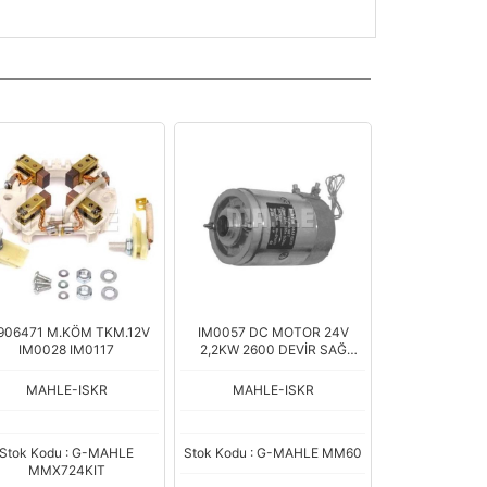
906471 M.KÖM TKM.12V
IM0057 DC MOTOR 24V
IM0028 IM0117
2,2KW 2600 DEVİR SAĞ
DÖNÜŞ
MAHLE-ISKR
MAHLE-ISKR
Stok Kodu : G-MAHLE
Stok Kodu : G-MAHLE MM60
MMX724KIT