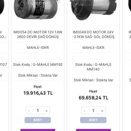
V
IM0054 DC MOTOR 12V 1.6W
IM0049 DC MOTOR 24V
I
SOL
2600 DEVİR SAĞ DÖNÜŞ
-2.1KW SAĞ-SOL DÖNÜŞ
MAHLE-ISKR
MAHLE-ISKR
M107
Stok Kodu : G-MAHLE MM192
Stok Kodu : G-MAHLE
MM140
ar
Stok Miktarı : Stokta Var
Stok Miktarı : Stokta Var
S
Fiyat
Fiyat
19.916,43 TL
69.658,24 TL
-
+
-
+
ADET
ADET