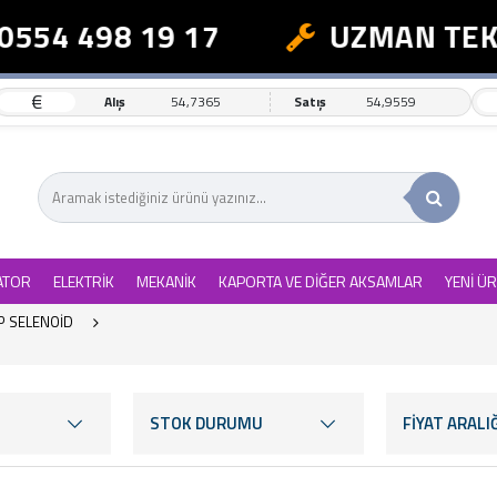
4 498 19 17
UZMAN TEKNİK 
€
Alış
54,7365
Satış
54,9559
ATOR
ELEKTRİK
MEKANİK
KAPORTA VE DİĞER AKSAMLAR
YENİ Ü
P SELENOİD
STOK DURUMU
FİYAT ARALIĞ