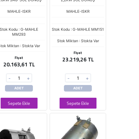
MAHLE-ISKR
MAHLE-ISKR
Stok Kodu : G-MAHLE
Stok Kodu : G-MAHLE MM151
MM293
Stok Miktarı : Stokta Var
tok Miktarı : Stokta Var
Fiyat
Fiyat
23.219,26 TL
20.163,61 TL
-
+
-
+
ADET
ADET
Sepete Ekle
Sepete Ekle