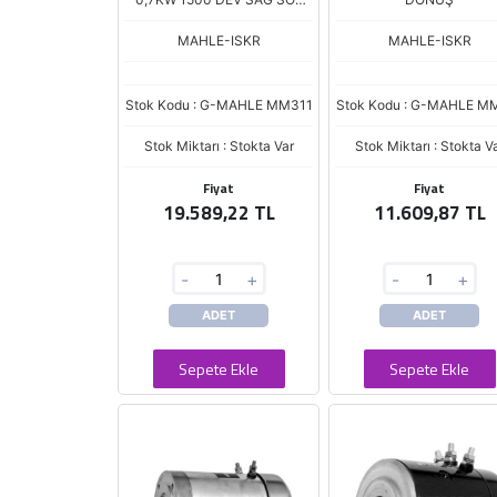
DÖNÜŞ
MAHLE-ISKR
MAHLE-ISKR
Stok Kodu : G-MAHLE MM311
Stok Kodu : G-MAHLE M
Stok Miktarı : Stokta Var
Stok Miktarı : Stokta V
Fiyat
Fiyat
19.589,22 TL
11.609,87 TL
-
+
-
+
ADET
ADET
Sepete Ekle
Sepete Ekle