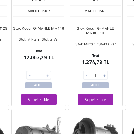
MAHLE-ISKR
MAHLE-ISKR
M129
Stok Kodu : G-MAHLE MM148
Stok Kodu : G-MAHLE
MMX85KIT
ar
Stok Miktarı : Stokta Var
Stok Miktarı : Stokta Var
S
Fiyat
Fiyat
12.067,29 TL
1.274,73 TL
-
+
-
+
ADET
ADET
Sepete Ekle
Sepete Ekle