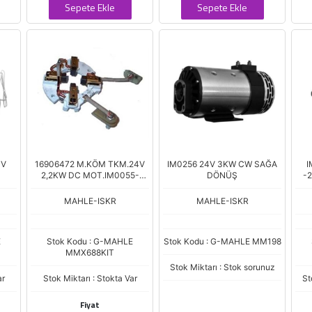
Sepete Ekle
Sepete Ekle
4V
16906472 M.KÖM TKM.24V
IM0256 24V 3KW CW SAĞA
I
2,2KW DC MOT.IM0055-
DÖNÜŞ
-
IM0029
MAHLE-ISKR
MAHLE-ISKR
E
Stok Kodu : G-MAHLE
Stok Kodu : G-MAHLE MM198
MMX688KIT
Stok Miktarı : Stok sorunuz
ar
Stok Miktarı : Stokta Var
St
Fiyat