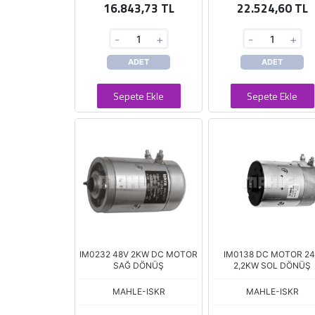
16.843,73 TL
22.524,60 TL
-
+
-
+
ADET
ADET
Sepete Ekle
Sepete Ekle
IM0232 48V 2KW DC MOTOR
IM0138 DC MOTOR 2
SAĞ DÖNÜŞ
2,2KW SOL DÖNÜŞ
MAHLE-ISKR
MAHLE-ISKR