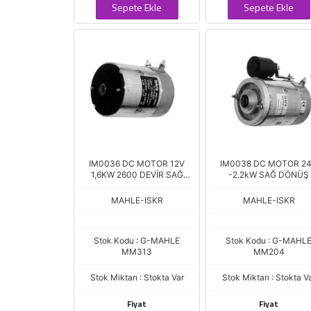
Sepete Ekle
Sepete Ekle
IM0036 DC MOTOR 12V
IM0038 DC MOTOR 2
1,6KW 2600 DEVİR SAĞ
-2.2kW SAĞ DÖNÜŞ
DÖNÜŞ
MAHLE-ISKR
MAHLE-ISKR
Stok Kodu : G-MAHLE
Stok Kodu : G-MAHL
MM313
MM204
Stok Miktarı : Stokta Var
Stok Miktarı : Stokta V
Fiyat
Fiyat