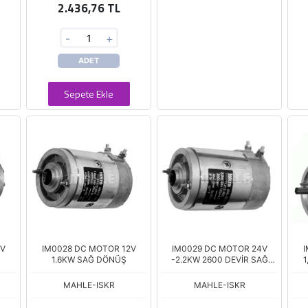
2.436,76 TL
-
+
ADET
Sepete Ekle
4V
IM0028 DC MOTOR 12V
IM0029 DC MOTOR 24V
1.6KW SAĞ DÖNÜŞ
-2.2KW 2600 DEVİR SAĞ
DÖNÜŞ
MAHLE-ISKR
MAHLE-ISKR