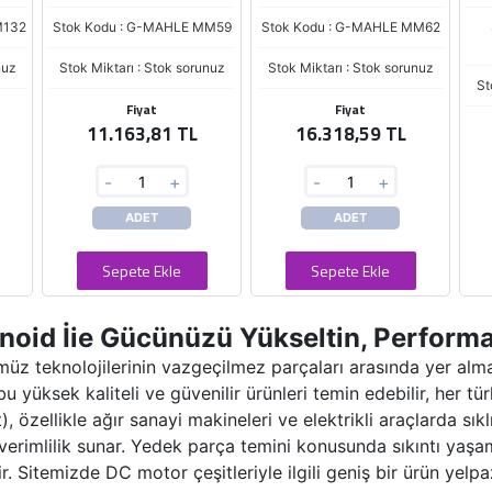
M132
Stok Kodu : G-MAHLE MM59
Stok Kodu : G-MAHLE MM62
nuz
Stok Miktarı : Stok sorunuz
Stok Miktarı : Stok sorunuz
St
Fiyat
Fiyat
11.163,81 TL
16.318,59 TL
-
+
-
+
ADET
ADET
Sepete Ekle
Sepete Ekle
noid İie Gücünüzü Yükseltin, Performan
müz teknolojilerinin vazgeçilmez parçaları arasında yer alma
 yüksek kaliteli ve güvenilir ürünleri temin edebilir, her tür
), özellikle ağır sanayi makineleri ve elektrikli araçlarda sık
k verimlilik sunar. Yedek parça temini konusunda sıkıntı yaş
r. Sitemizde DC motor çeşitleriyle ilgili geniş bir ürün yelp