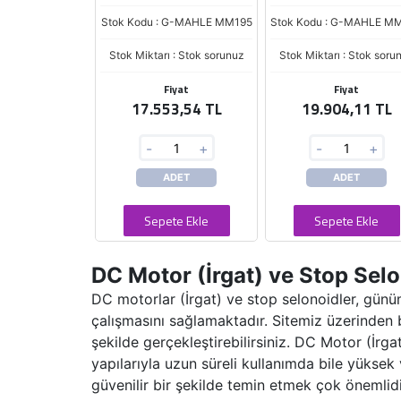
Stok Kodu : G-MAHLE MM195
Stok Kodu : G-MAHLE M
Stok Miktarı : Stok sorunuz
Stok Miktarı : Stok soru
Fiyat
Fiyat
17.553,54 TL
19.904,11 TL
-
+
-
+
ADET
ADET
Sepete Ekle
Sepete Ekle
DC Motor (İrgat) ve Stop Selo
DC motorlar (İrgat) ve stop selonoidler, günü
çalışmasını sağlamaktadır. Sitemiz üzerinden bu
şekilde gerçekleştirebilirsiniz. DC Motor (İrgat
yapılarıyla uzun süreli kullanımda bile yükse
güvenilir bir şekilde temin etmek çok önemlidi