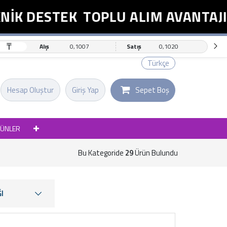
DESTEK
TOPLU ALIM AVANTAJI
E
₸
Alış
0,1007
Satış
0,1020
Türkçe
Hesap Oluştur
Giriş Yap
Sepet Boş
RÜNLER
Bu Kategoride
29
Ürün Bulundu
I