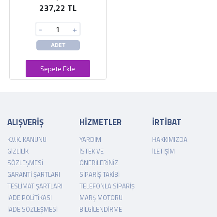
237,22 TL
-
+
ADET
Sepete Ekle
ALIŞVERİŞ
HİZMETLER
İRTİBAT
K.V.K. KANUNU
YARDIM
HAKKIMIZDA
GIZLILIK
İSTEK VE
İLETIŞIM
SÖZLEŞMESI
ÖNERILERINIZ
GARANTI ŞARTLARI
SIPARIŞ TAKIBI
TESLIMAT ŞARTLARI
TELEFONLA SIPARIŞ
İADE POLITIKASI
MARŞ MOTORU
İADE SÖZLEŞMESI
BILGILENDIRME