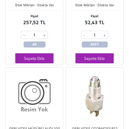
Stok Miktarı : Stokta Var
Stok Miktarı : Stokta Var
Fiyat
Fiyat
257,52 TL
52,43 TL
-
+
-
+
AD
ADET
Sepete Ekle
Sepete Ekle
GERI VITES MÜSÜRÜ AUDI 100
GERI VITES OTOMATIGI R12