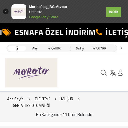
Moroto^|bg_BG:Vavoto
İNDİR
Ücretsiz
Google Play Store
ESNAFA ÖZEL İNDİRİM
İLETİŞİ
$
Alış
47,4896
Satış
47,6799
Ana Sayfa
ELEKTRİK
MÜŞÜR
GERİ VİTES OTOMATİĞİ
Bu Kategoride
11
Ürün Bulundu