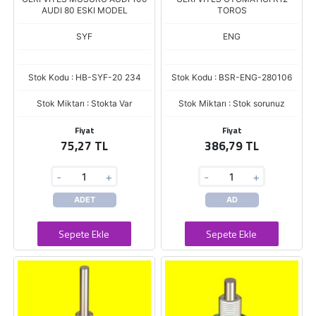
AUDI 80 ESKI MODEL
TOROS
SYF
ENG
Stok Kodu : HB-SYF-20 234
Stok Kodu : BSR-ENG-280106
Stok Miktarı : Stokta Var
Stok Miktarı : Stok sorunuz
Fiyat
Fiyat
75,27 TL
386,79 TL
-
+
-
+
ADET
AD
Sepete Ekle
Sepete Ekle