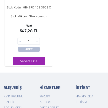
Stok Kodu : HB-BRD 109 3608 C
Stok Miktarı : Stok sorunuz
Fiyat
647,28 TL
-
+
ADET
Sepete Ekle
ALIŞVERİŞ
HİZMETLER
İRTİBAT
K.V.K. KANUNU
YARDIM
HAKKIMIZDA
GIZLILIK
İSTEK VE
İLETIŞIM
SÖZLEŞMESI
ÖNERILERINIZ