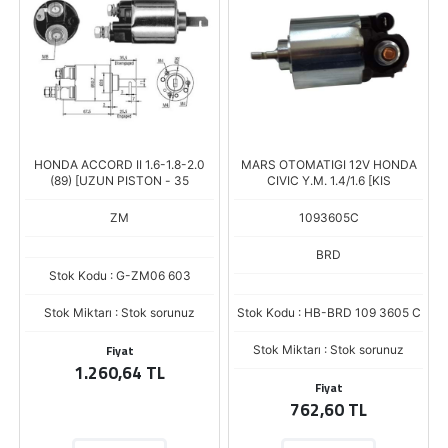
HONDA ACCORD II 1.6-1.8-2.0
MARS OTOMATIGI 12V HONDA
(89) [UZUN PISTON - 35
CIVIC Y.M. 1.4/1.6 [KIS
ZM
1093605C
BRD
Stok Kodu : G-ZM06 603
Stok Miktarı : Stok sorunuz
Stok Kodu : HB-BRD 109 3605 C
Fiyat
Stok Miktarı : Stok sorunuz
1.260,64 TL
Fiyat
762,60 TL