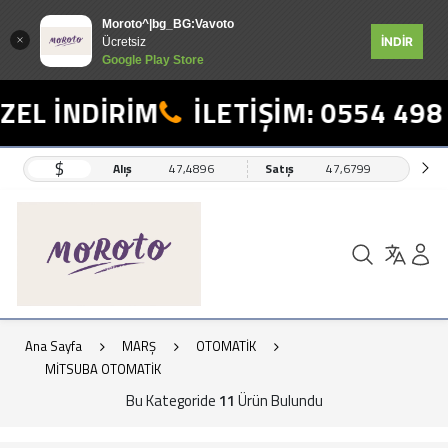
Moroto^|bg_BG:Vavoto
İNDİR
Ücretsiz
Google Play Store
EL İNDİRİM
İLETİŞİM: 0554 498 1
$
Alış
47,4896
Satış
47,6799
Ana Sayfa
MARŞ
OTOMATİK
MİTSUBA OTOMATİK
Bu Kategoride
11
Ürün Bulundu