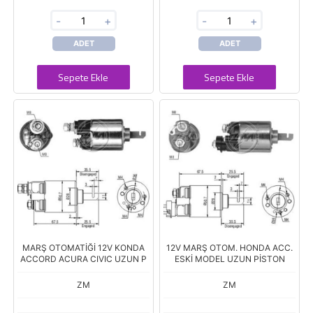
-
+
-
+
ADET
ADET
Sepete Ekle
Sepete Ekle
MARŞ OTOMATİĞİ 12V KONDA
12V MARŞ OTOM. HONDA ACC.
ACCORD ACURA CIVIC UZUN P
ESKİ MODEL UZUN PİSTON
ZM
ZM