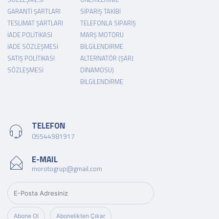
GARANTI ŞARTLARI
SIPARIŞ TAKIBI
TESLIMAT ŞARTLARI
TELEFONLA SIPARIŞ
İADE POLITIKASI
MARŞ MOTORU
İADE SÖZLEŞMESI
BILGILENDIRME
SATIŞ POLITIKASI
ALTERNATÖR (ŞARJ
SÖZLEŞMESI
DINAMOSU)
BILGILENDIRME
TELEFON
05544981917
E-MAIL
morotogrup@gmail.com
Abone Ol
Abonelikten Çıkar