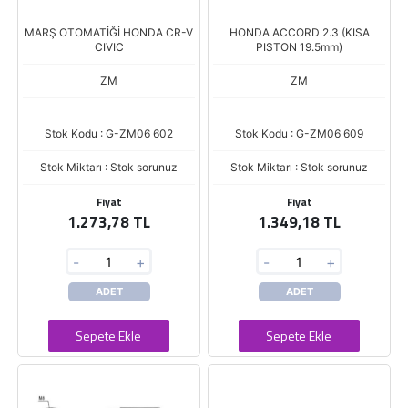
MARŞ OTOMATİĞİ HONDA CR-V
HONDA ACCORD 2.3 (KISA
CIVIC
PISTON 19.5mm)
ZM
ZM
Stok Kodu : G-ZM06 602
Stok Kodu : G-ZM06 609
Stok Miktarı : Stok sorunuz
Stok Miktarı : Stok sorunuz
Fiyat
Fiyat
1.273,78 TL
1.349,18 TL
-
+
-
+
ADET
ADET
Sepete Ekle
Sepete Ekle