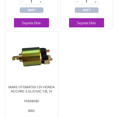
-
+
-
+
ADET
ADET
Sepete Ekle
Sepete Ekle
MARS OTOMATIGI 12V HONDA
ACCORD 3.0L/CIVIC 1.6L (V
1093608C
BRD