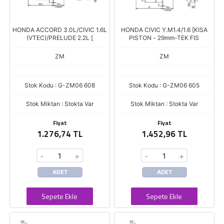
HONDA ACCORD 3.0L/CIVIC 1.6L
HONDA CIVIC Y.M1.4/1.6 [KISA
(VTEC)/PRELUDE 2.2L [
PISTON - 29mm-TEK FIS
ZM
ZM
Stok Kodu : G-ZM06 608
Stok Kodu : G-ZM06 605
Stok Miktarı : Stokta Var
Stok Miktarı : Stokta Var
Fiyat
Fiyat
1.276,74 TL
1.452,96 TL
-
+
-
+
ADET
ADET
Sepete Ekle
Sepete Ekle