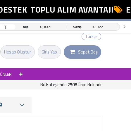
EK
TOPLU ALIM AVANTAJI
ESNAF
₸
Alış
0,1009
Satış
0,1022
Türkçe
Hesap Oluştur
Giriş Yap
Sepet Boş
RÜNLER
Bu Kategoride
2508
Ürün Bulundu
I