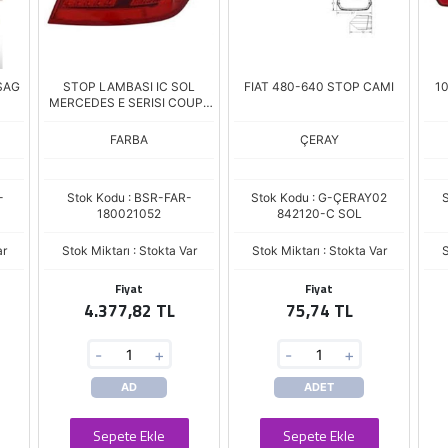
SAG
STOP LAMBASI IC SOL
FIAT 480-640 STOP CAMI
1
3
MERCEDES E SERISI COUPE
AC238 2017> HIGH
VERSIYON
FARBA
ÇERAY
-
Stok Kodu : BSR-FAR-
Stok Kodu : G-ÇERAY02
S
180021052
842120-C SOL
ar
Stok Miktarı : Stokta Var
Stok Miktarı : Stokta Var
S
Fiyat
Fiyat
4.377,82 TL
75,74 TL
-
+
-
+
AD
ADET
Sepete Ekle
Sepete Ekle