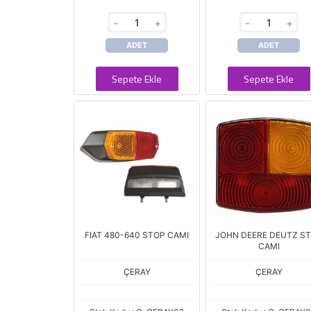
-
+
-
+
ADET
ADET
Sepete Ekle
Sepete Ekle
FIAT 480-640 STOP CAMI
JOHN DEERE DEUTZ S
CAMI
ÇERAY
ÇERAY