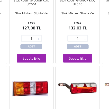
02
Stok Kodu : G-UĞUR KOÇ
Stok Kodu : G-UĞUR KOÇ
S
UC001
UL040
ar
Stok Miktarı : Stokta Var
Stok Miktarı : Stokta Var
S
Fiyat
Fiyat
127,08 TL
132,03 TL
-
+
-
+
ADET
ADET
Sepete Ekle
Sepete Ekle