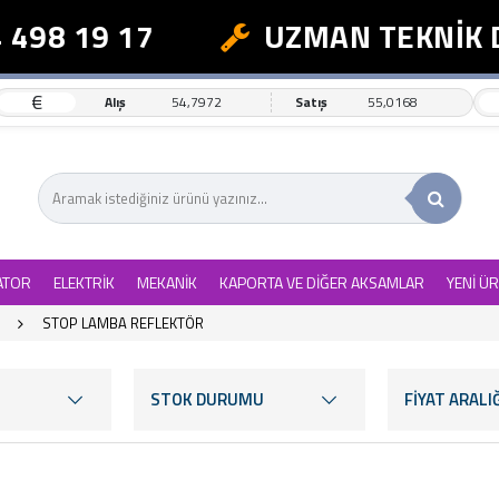
 19 17
UZMAN TEKNİK DEST
€
Alış
54,7972
Satış
55,0168
ATOR
ELEKTRİK
MEKANİK
KAPORTA VE DİĞER AKSAMLAR
YENİ Ü
STOP LAMBA REFLEKTÖR
STOK DURUMU
FİYAT ARALIĞ