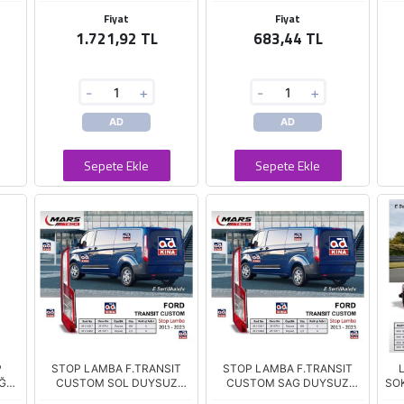
Fiyat
Fiyat
1.721,92 TL
683,44 TL
-
+
-
+
AD
AD
Sepete Ekle
Sepete Ekle
P
STOP LAMBA F.TRANSIT
STOP LAMBA F.TRANSIT
Ğ
CUSTOM SOL DUYSUZ
CUSTOM SAG DUYSUZ
SO
13>23
13>23