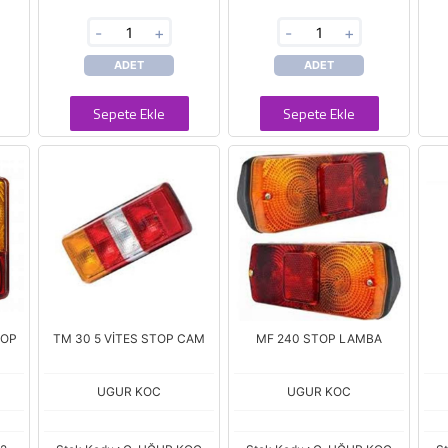
-
+
-
+
ADET
ADET
Sepete Ekle
Sepete Ekle
TOP
TM 30 5 VİTES STOP CAM
MF 240 STOP LAMBA
UGUR KOC
UGUR KOC