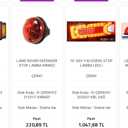
LAND ROVER DEFENDER
10-30V Y.M DORSE STOP
L
STOP LAMBA KIRMIZI
LAMBA LEDLİ
M
ÇERAY
ÇERAY
03
Stok Kodu : G-ÇERAY03
Stok Kodu : G-ÇERAY01
S
2112117 KIRMIZI
202001 KBL SAĞ
ar
Stok Miktarı : Stokta Var
Stok Miktarı : Stokta Var
S
Fiyat
Fiyat
220,89 TL
1.047,68 TL