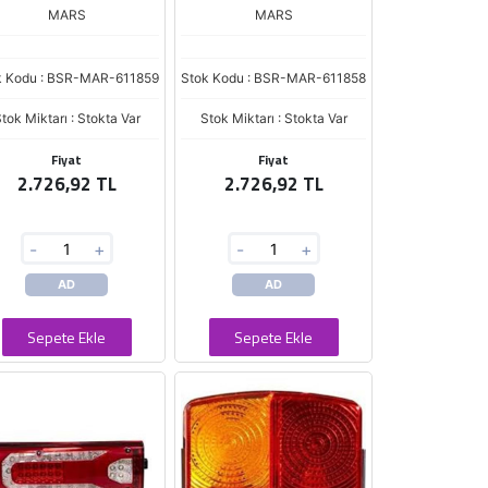
MARS
MARS
k Kodu : BSR-MAR-611859
Stok Kodu : BSR-MAR-611858
tok Miktarı : Stokta Var
Stok Miktarı : Stokta Var
Fiyat
Fiyat
2.726,92 TL
2.726,92 TL
-
+
-
+
AD
AD
Sepete Ekle
Sepete Ekle