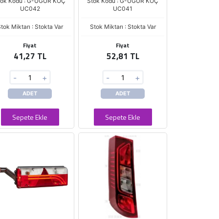
tok Kodu : G-UĞUR KOÇ
Stok Kodu : G-UĞUR KOÇ
UC042
UC041
tok Miktarı : Stokta Var
Stok Miktarı : Stokta Var
Fiyat
Fiyat
41,27 TL
52,81 TL
-
+
-
+
ADET
ADET
Sepete Ekle
Sepete Ekle