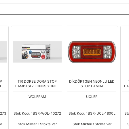
P
TIR DORSE DORA STOP
DİKDÖRTGEN NEONLU LED
NLU
LAMBASI 7 FONKSIYONLU
STOP LAMBA
LA
SOL 10/30V
WOLFRAM
UCLER
0273
Stok Kodu : BSR-WOL-40272
Stok Kodu : BSR-UCL-1800L
St
ar
Stok Miktarı : Stokta Var
Stok Miktarı : Stokta Var
S