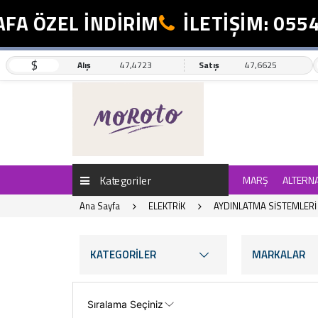
ZEL İNDİRİM
İLETİŞİM: 0554 498
$
Alış
47,4723
Satış
47,6625
Kategoriler
MARŞ
ALTERN
Ana Sayfa
ELEKTRİK
AYDINLATMA SİSTEMLERİ
KATEGORİLER
MARKALAR