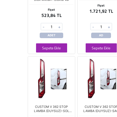
Fiyat
Fiyat
1.721,92 TL
523,84 TL
-
+
-
+
ADET
AD
Sepete Ekle
Sepete Ekle
CUSTOM V 362 STOP
CUSTOM V 362 STO
LAMBA (DUYSUZ)-SOL
LAMBA (DUYSUZ)-SA
2012>>>2023
2012>>>2023