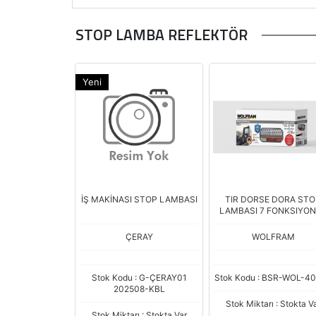
STOP LAMBA REFLEKTÖR
Yeni
İŞ MAKİNASI STOP LAMBASI
TIR DORSE DORA STO
LAMBASI 7 FONKSIYO
SAG 10/30V
ÇERAY
WOLFRAM
Stok Kodu : G-ÇERAY01
Stok Kodu : BSR-WOL-4
202508-KBL
Stok Miktarı : Stokta V
Stok Miktarı : Stokta Var