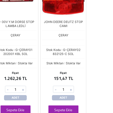
0-30V Y.M DORSE STOP
JOHN DEERE DEUTZ STOP
LAMBA LEDLİ
CAMI
ÇERAY
ÇERAY
tok Kodu : G-ÇERAY01
Stok Kodu : G-ÇERAY02
202001 KBL SOL
832125-C SOL
tok Miktarı : Stokta Var
Stok Miktarı : Stokta Var
Fiyat
Fiyat
1.262,26 TL
151,47 TL
-
+
-
+
ADET
ADET
Sepete Ekle
Sepete Ekle