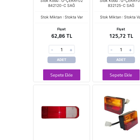
Stok Kodu : G-ÇERAY02
Stok Kodu : G-ÇERAY
842120-C SAĞ
832125-C SAĞ
Stok Miktarı : Stokta Var
Stok Miktarı : Stokta V
Fiyat
Fiyat
62,86 TL
125,72 TL
-
+
-
+
ADET
ADET
Sepete Ekle
Sepete Ekle