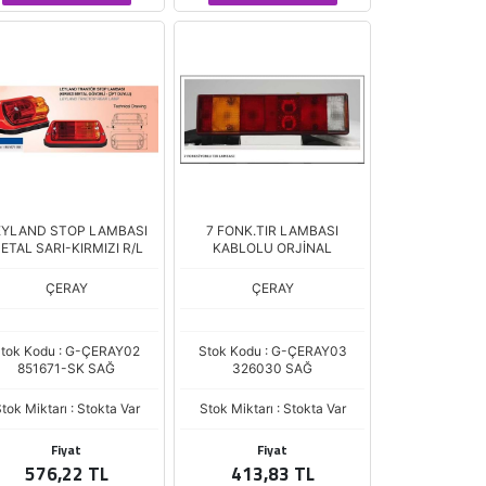
EYLAND STOP LAMBASI
7 FONK.TIR LAMBASI
ETAL SARI-KIRMIZI R/L
KABLOLU ORJİNAL
ÇERAY
ÇERAY
tok Kodu : G-ÇERAY02
Stok Kodu : G-ÇERAY03
851671-SK SAĞ
326030 SAĞ
tok Miktarı : Stokta Var
Stok Miktarı : Stokta Var
Fiyat
Fiyat
576,22 TL
413,83 TL