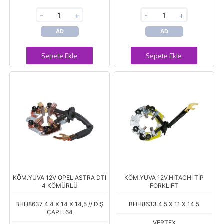
-
+
-
+
AD
AD
Sepete Ekle
Sepete Ekle
KÖM.YUVA 12V OPEL ASTRA DTI
KÖM.YUVA 12V.HITACHI TİP
4 KÖMÜRLÜ
FORKLIFT
BHH8637 4,4 X 14 X 14,5 // DIŞ
BHH8633 4,5 X 11 X 14,5
ÇAPI : 64
VERTEX