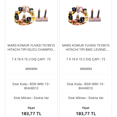
MARS KOMUR YUVASI 7X19X15
MARS KOMUR YUVASI 7X19X15
HITACHI TIPI ISUZU CHAMPION
HITACHI TIPI BMC LEVEND
100P NPR NQR HI4752
NISSAN CAB STAR 2300 2500
TERRANO 2.7 TD HI4751
7 X 19 X 15 // DIŞ ÇAPI : 72
7 X 19 X 15 // DIŞ ÇAPI : 72
WINWIN
WINWIN
Stok Kodu : BSR-WIN-13-
Stok Kodu : BSR-WIN-13-
BHH6012
BHH6010
Stok Miktarı : Stokta Var
Stok Miktarı : Stokta Var
Fiyat
Fiyat
183,77 TL
183,77 TL