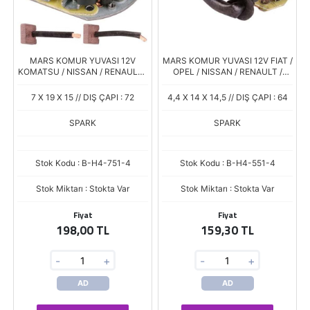
MARS KOMUR YUVASI 12V
MARS KOMUR YUVASI 12V FIAT /
KOMATSU / NISSAN / RENAULT /
OPEL / NISSAN / RENAULT /
THERMOKING / YANMAR (JASX
YANMAR (JASX 54-55) (4.5 X 14
74-75) (7 X 19 X 16)
X 15)
7 X 19 X 15 // DIŞ ÇAPI : 72
4,4 X 14 X 14,5 // DIŞ ÇAPI : 64
SPARK
SPARK
Stok Kodu : B-H4-751-4
Stok Kodu : B-H4-551-4
Stok Miktarı : Stokta Var
Stok Miktarı : Stokta Var
Fiyat
Fiyat
198,00 TL
159,30 TL
-
+
-
+
AD
AD