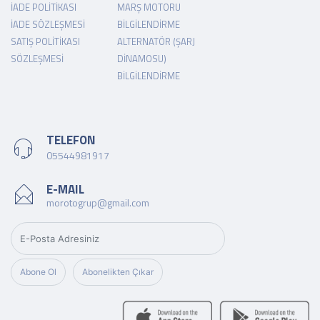
İADE POLITIKASI
MARŞ MOTORU
İADE SÖZLEŞMESI
BILGILENDIRME
SATIŞ POLITIKASI
ALTERNATÖR (ŞARJ
SÖZLEŞMESI
DINAMOSU)
BILGILENDIRME
TELEFON
05544981917
E-MAIL
morotogrup@gmail.com
Abone Ol
Abonelikten Çıkar