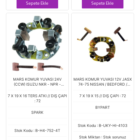
Sepete Ekle
Sepete Ekle
MARS KOMUR YUVASI 24V
MARS KOMUR YUVASI 12V JASX
(CCW) ISUZU NKR - NPR -
74-75 NISSAN / BEDFORD /
CHAMPION (JASX 74-75 H) (7 X
VOLVO / OPEL / BMC / NISSAN /
19 X 16)
ISUZU
7 X 19 X 16 TERS ATKI // DIŞ ÇAPI
7 X 19 X 15 // DIŞ ÇAPI : 72
: 72
BYPART
SPARK
Stok Kodu : B-UKY-HI-4103
Stok Kodu : B-H4-752-4T
Stok Miktarı : Stok sorunuz