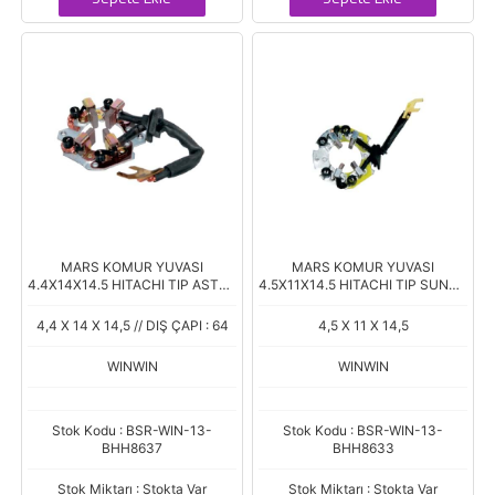
MARS KOMUR YUVASI
MARS KOMUR YUVASI
4.4X14X14.5 HITACHI TIP ASTRA
4.5X11X14.5 HITACHI TIP SUNNY
COMBO DTI CORSA 1.7 TD
FORKLIFT
FRONTERA ALMERA HI4551
4,4 X 14 X 14,5 // DIŞ ÇAPI : 64
4,5 X 11 X 14,5
WINWIN
WINWIN
Stok Kodu : BSR-WIN-13-
Stok Kodu : BSR-WIN-13-
BHH8637
BHH8633
Stok Miktarı : Stokta Var
Stok Miktarı : Stokta Var