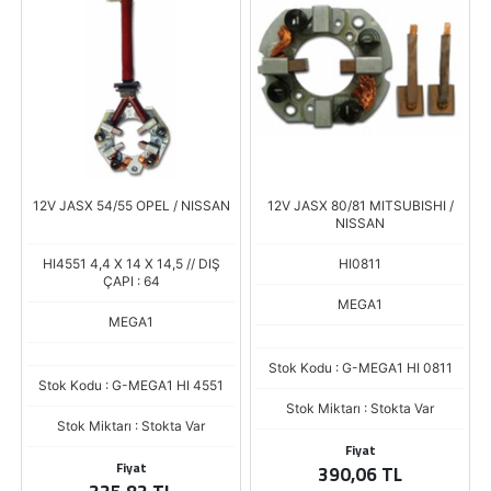
12V JASX 54/55 OPEL / NISSAN
12V JASX 80/81 MITSUBISHI /
NISSAN
HI4551 4,4 X 14 X 14,5 // DIŞ
HI0811
ÇAPI : 64
MEGA1
MEGA1
Stok Kodu : G-MEGA1 HI 0811
Stok Kodu : G-MEGA1 HI 4551
Stok Miktarı : Stokta Var
Stok Miktarı : Stokta Var
Fiyat
Fiyat
390,06 TL