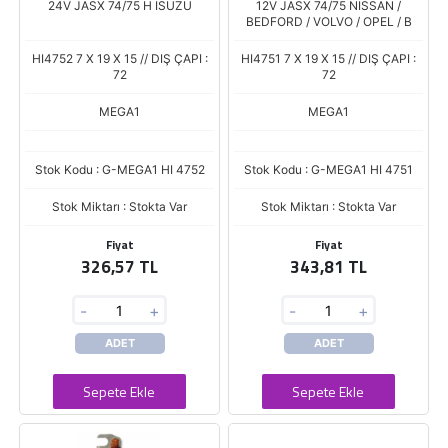
24V JASX 74/75 H ISUZU
12V JASX 74/75 NISSAN /
BEDFORD / VOLVO / OPEL / B
HI4752 7 X 19 X 15 // DIŞ ÇAPI :
HI4751 7 X 19 X 15 // DIŞ ÇAPI :
72
72
MEGA1
MEGA1
Stok Kodu : G-MEGA1 HI 4752
Stok Kodu : G-MEGA1 HI 4751
Stok Miktarı : Stokta Var
Stok Miktarı : Stokta Var
Fiyat
Fiyat
326,57 TL
343,81 TL
-
+
-
+
ADET
ADET
Sepete Ekle
Sepete Ekle