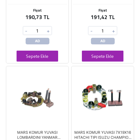
Fiyat
Fiyat
190,73 TL
191,42 TL
-
+
-
+
AD
AD
Sepete Ekle
Sepete Ekle
MARS KOMUR YUVASI
MARS KOMUR YUVASI 7X19X16
LOMBARDINI YANMAR
HITACHI TIPI ISUZU CHAMPION