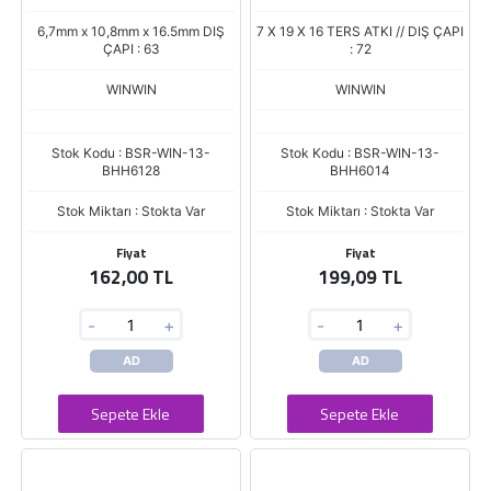
JENARATOR TERS DONUS
TERS ATKI
6,7mm x 10,8mm x 16.5mm DIŞ
7 X 19 X 16 TERS ATKI // DIŞ ÇAPI
ÇAPI : 63
: 72
WINWIN
WINWIN
Stok Kodu : BSR-WIN-13-
Stok Kodu : BSR-WIN-13-
BHH6128
BHH6014
Stok Miktarı : Stokta Var
Stok Miktarı : Stokta Var
Fiyat
Fiyat
162,00 TL
199,09 TL
-
+
-
+
AD
AD
Sepete Ekle
Sepete Ekle