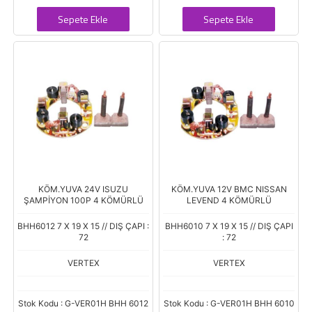
Sepete Ekle
Sepete Ekle
KÖM.YUVA 24V ISUZU
KÖM.YUVA 12V BMC NISSAN
ŞAMPİYON 100P 4 KÖMÜRLÜ
LEVEND 4 KÖMÜRLÜ
BHH6012 7 X 19 X 15 // DIŞ ÇAPI :
BHH6010 7 X 19 X 15 // DIŞ ÇAPI
72
: 72
VERTEX
VERTEX
Stok Kodu : G-VER01H BHH 6012
Stok Kodu : G-VER01H BHH 6010