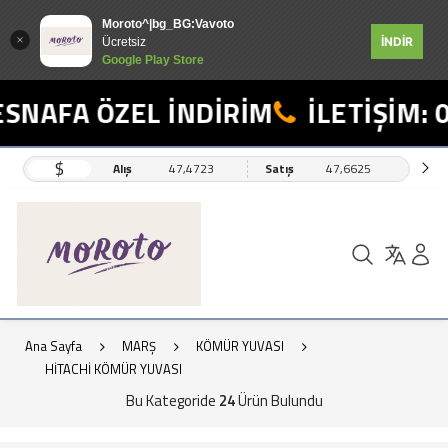
Moroto^|bg_BG:Vavoto
İNDİR
Ücretsiz
Google Play Store
AFA ÖZEL İNDİRİM
İLETİŞİM: 055
$
Alış
47,4723
Satış
47,6625
Ana Sayfa
MARŞ
KÖMÜR YUVASI
HİTACHİ KÖMÜR YUVASI
Bu Kategoride
24
Ürün Bulundu