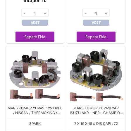
335,83 TL
-
+
-
+
ADET
ADET
Sepete Ekle
Sepete Ekle
MARS KOMUR YUVASI 12V OPEL
MARS KOMUR YUVASI 24V
/ NISSAN / THERMOKING /
ISUZU NKR - NPR - CHAMPION
YANMAR (JASX 80-81) (7 X 14 X
(JASX 74-75 H) (7 X 19 X 16)
16)
SPARK
7 X 19 X 15 // DIŞ ÇAPI : 72