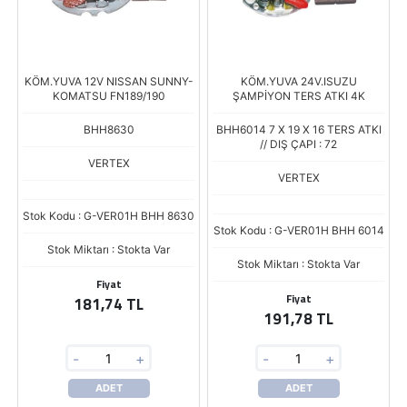
KÖM.YUVA 12V NISSAN SUNNY-
KÖM.YUVA 24V.ISUZU
KOMATSU FN189/190
ŞAMPİYON TERS ATKI 4K
BHH8630
BHH6014 7 X 19 X 16 TERS ATKI
// DIŞ ÇAPI : 72
VERTEX
VERTEX
Stok Kodu : G-VER01H BHH 8630
Stok Kodu : G-VER01H BHH 6014
Stok Miktarı : Stokta Var
Stok Miktarı : Stokta Var
Fiyat
Fiyat
181,74 TL
191,78 TL
-
+
-
+
ADET
ADET