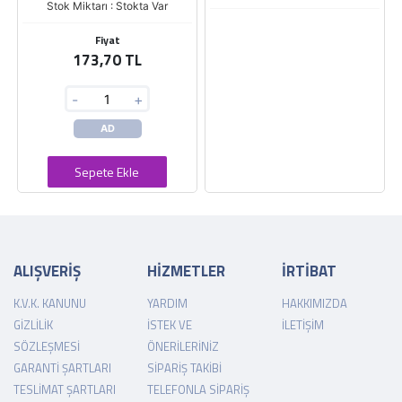
Stok Miktarı : Stokta Var
Fiyat
173,70 TL
-
+
AD
Sepete Ekle
ALIŞVERİŞ
HİZMETLER
İRTİBAT
K.V.K. KANUNU
YARDIM
HAKKIMIZDA
GIZLILIK
İSTEK VE
İLETIŞIM
SÖZLEŞMESI
ÖNERILERINIZ
GARANTI ŞARTLARI
SIPARIŞ TAKIBI
TESLIMAT ŞARTLARI
TELEFONLA SIPARIŞ