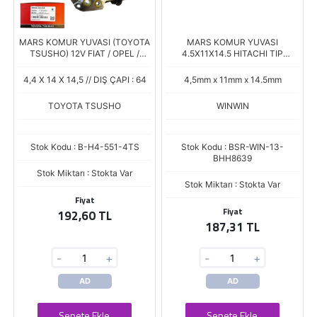
MARS KOMUR YUVASI (TOYOTA
MARS KOMUR YUVASI
TSUSHO) 12V FIAT / OPEL /
4.5X11X14.5 HITACHI TIP
NISSAN / RENAULT / YANMAR
HONDA CIVIC/NISSAN
(JASX 54-55) (4.5 X 14 X 15)
MICRA/NISSAN SUNNY/YANMAR
4,4 X 14 X 14,5 // DIŞ ÇAPI : 64
4,5mm x 11mm x 14.5mm
TOYOTA TSUSHO
WINWIN
Stok Kodu : B-H4-551-4TS
Stok Kodu : BSR-WIN-13-
BHH8639
Stok Miktarı : Stokta Var
Stok Miktarı : Stokta Var
Fiyat
Fiyat
192,60 TL
187,31 TL
-
+
-
+
AD
AD
Sepete Ekle
Sepete Ekle