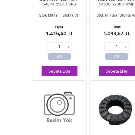
54630-25010-KRS
54630-22000-WME
Stok Miktarı : Stokta Var
Stok Miktarı : Stokta V
Fiyat
Fiyat
1.416,40 TL
1.093,67 TL
-
+
-
+
AD
AD
Sepete Ekle
Sepete Ekle