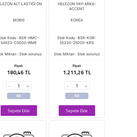
LEZON ALT LASTİĞİ ÖN
HELEZON YAYI ARKA-
ACCENT
MOBIS
KOREA
Stok Kodu : BSR-HMC-
Stok Kodu : BSR-KOR-
54633-C5000-WME
55330-25000-KRS
ok Miktarı : Stok sorunuz
Stok Miktarı : Stok sorunuz
Fiyat
Fiyat
180,46 TL
1.211,26 TL
-
+
-
+
AD
AD
Sepete Ekle
Sepete Ekle