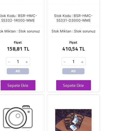
Stok Kodu : BSR-HMC-
Stok Kodu : BSR-HMC-
55332-1R000-WME
55331-D3000-WME
ok Miktarı : Stok sorunuz
Stok Miktarı : Stok sorunuz
Fiyat
Fiyat
158,81 TL
410,54 TL
-
+
-
+
AD
AD
Sepete Ekle
Sepete Ekle