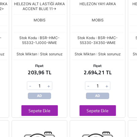
ARKA
HELEZON ALT LASTİĞİ ARKA
HELEZON YAYI ARKA
HE
2>
ACCENT BLUE 11->
MOBIS
MOBIS
-
Stok Kodu : BSR-HMC-
Stok Kodu : BSR-HMC-
55332-1J000-WME
55330-3X350-WME
nuz
Stok Miktarı : Stok sorunuz
Stok Miktarı : Stok sorunuz
St
Fiyat
Fiyat
203,96 TL
2.694,21 TL
-
+
-
+
AD
AD
Sepete Ekle
Sepete Ekle