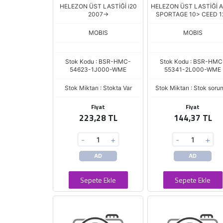
HELEZON ÜST LASTİĞİ i20
HELEZON ÜST LASTİĞİ 
2007->
SPORTAGE 10> CEED 1
MOBIS
MOBIS
Stok Kodu : BSR-HMC-
Stok Kodu : BSR-HMC
54623-1J000-WME
55341-2L000-WME
Stok Miktarı : Stokta Var
Stok Miktarı : Stok soru
Fiyat
Fiyat
223,28 TL
144,37 TL
-
+
-
+
AD
AD
Sepete Ekle
Sepete Ekle