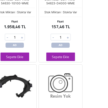
54630-1G100-WME
54623-D4000-WME
tok Miktarı : Stokta Var
Stok Miktarı : Stokta Var
Fiyat
Fiyat
1.958,46 TL
157,46 TL
-
+
-
+
AD
AD
Sepete Ekle
Sepete Ekle