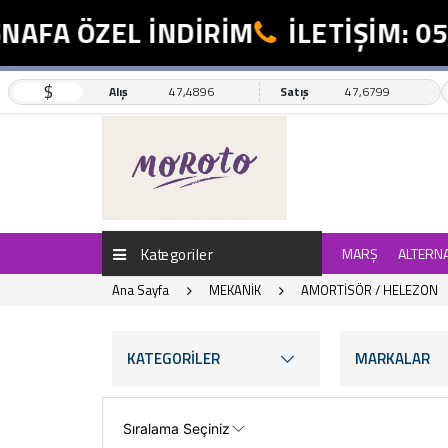
 ÖZEL İNDİRİM
İLETİŞİM: 0554 4
$
Alış
47,4896
Satış
47,6799
Kategoriler
MARŞ
ALTERN
Ana Sayfa
MEKANİK
AMORTİSÖR / HELEZON
KATEGORİLER
MARKALAR