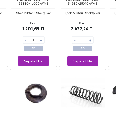
55330-1J000-WME
54630-25010-WME
ar
Stok Miktarı : Stokta Var
Stok Miktarı : Stokta Var
S
Fiyat
Fiyat
1.201,65 TL
2.422,24 TL
-
+
-
+
AD
AD
Sepete Ekle
Sepete Ekle