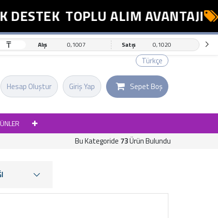
STEK
TOPLU ALIM AVANTAJI
ESN
₸
Alış
0,1007
Satış
0,1020
Türkçe
Hesap Oluştur
Giriş Yap
Sepet Boş
RÜNLER
Bu Kategoride
73
Ürün Bulundu
I