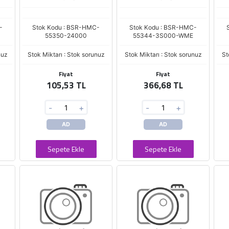
-
Stok Kodu : BSR-HMC-
Stok Kodu : BSR-HMC-
55350-24000
55344-3S000-WME
nuz
Stok Miktarı : Stok sorunuz
Stok Miktarı : Stok sorunuz
St
Fiyat
Fiyat
105,53 TL
366,68 TL
-
+
-
+
AD
AD
Sepete Ekle
Sepete Ekle