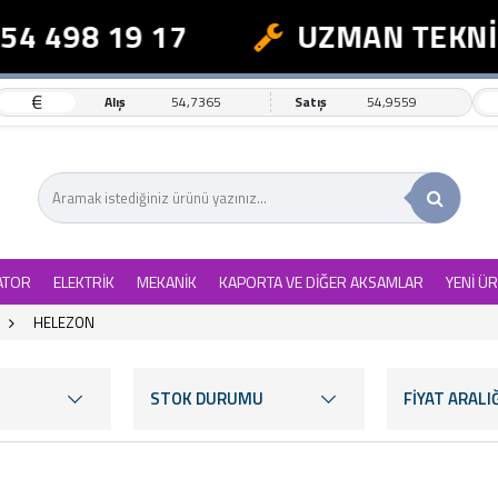
98 19 17
UZMAN TEKNİK DE
€
Alış
54,7365
Satış
54,9559
ATOR
ELEKTRİK
MEKANİK
KAPORTA VE DİĞER AKSAMLAR
YENİ Ü
HELEZON
STOK DURUMU
FİYAT ARALIĞ