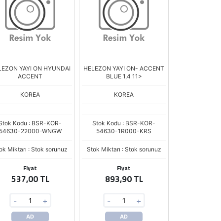
LEZON YAYI ON HYUNDAI
HELEZON YAYI ON- ACCENT
ACCENT
BLUE 1,4 11>
KOREA
KOREA
Stok Kodu : BSR-KOR-
Stok Kodu : BSR-KOR-
54630-22000-WNGW
54630-1R000-KRS
ok Miktarı : Stok sorunuz
Stok Miktarı : Stok sorunuz
Fiyat
Fiyat
537,00 TL
893,90 TL
-
+
-
+
AD
AD