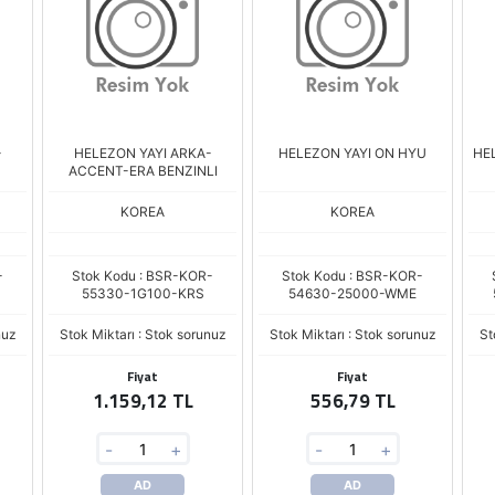
-
HELEZON YAYI ARKA-
HELEZON YAYI ON HYU
HE
ACCENT-ERA BENZINLI
KOREA
KOREA
-
Stok Kodu : BSR-KOR-
Stok Kodu : BSR-KOR-
55330-1G100-KRS
54630-25000-WME
nuz
Stok Miktarı : Stok sorunuz
Stok Miktarı : Stok sorunuz
St
Fiyat
Fiyat
1.159,12 TL
556,79 TL
-
+
-
+
AD
AD