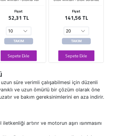
Fiyat
Fiyat
52,31 TL
141,56 TL
TAKIM
TAKIM
Sepete Ekle
Sepete Ekle
ü
uzun süre verimli çalışabilmesi için düzenli
yanıklı ve uzun ömürlü bir çözüm olarak öne
atır ve bakım gereksinimlerini en aza indirir.
letkenliği artırır ve motorun aşırı ısınmasını