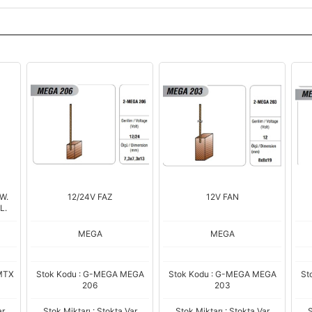
W.
12/24V FAZ
12V FAN
L.
MEGA
MEGA
MTX
Stok Kodu : G-MEGA MEGA
Stok Kodu : G-MEGA MEGA
St
206
203
ar
Stok Miktarı : Stokta Var
Stok Miktarı : Stokta Var
S