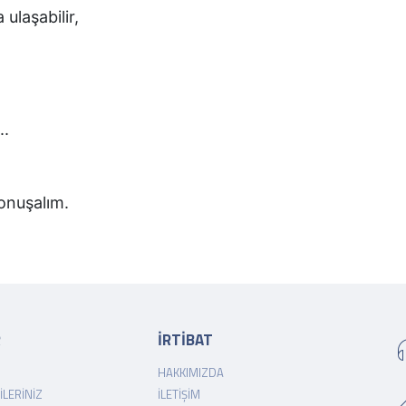
 ulaşabilir,
..
 konuşalım.
R
İRTİBAT
HAKKIMIZDA
ILERINIZ
İLETIŞIM