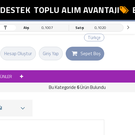
STEK
TOPLU ALIM AVANTAJI
ESN
₸
Alış
0,1007
Satış
0,1020
Türkçe
Hesap Oluştur
Giriş Yap
Sepet Boş
RÜNLER
Bu Kategoride
6
Ürün Bulundu
I