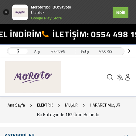
Moroto^|bg_BG:Vavoto
İNDİR
Ücretsiz
Google Play Store
DİRİM
İLETİŞİM: 0554 498 19 17
$
Alış
47,4896
Satış
47,6799
Ana Sayfa
ELEKTRİK
MÜŞÜR
HARARET MÜŞÜR
Bu Kategoride
162
Ürün Bulundu
KATEGORİLER