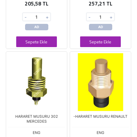
205,58 TL
257,21 TL
-
+
-
+
AD
AD
Sepete Ekle
Sepete Ekle
HARARET MUSURU 302
-HARARET MUSURU RENAULT
MERCEDES
ENG
ENG