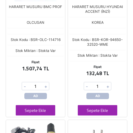
HARARET MUSURU BMC PROF
HARARET MUSURU HYUNDAI
ACCENT (İNZİ)
OLCUSAN
KOREA
Stok Kodu : BSR-OLC-114716
Stok Kodu : BSR-KOR-94650-
32520-WME
Stok Miktarı : Stokta Var
Stok Miktarı : Stokta Var
Fiyat
Fiyat
1.507,74 TL
132,48 TL
-
+
-
+
AD
AD
Sepete Ekle
Sepete Ekle