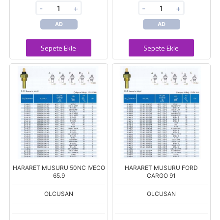
-
+
-
+
AD
AD
Sepete Ekle
Sepete Ekle
HARARET MUSURU 50NC IVECO
HARARET MUSURU FORD
65.9
CARGO 91
OLCUSAN
OLCUSAN