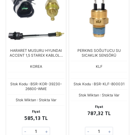
HARARET MUSURU HYUNDAI
PERKINS SOĞUTUCU SU
ACCENT 1,5 STAREX KABLOLU
SICAKLIK SENSÖRÜ
(İNZİ)
KOREA
KLF
Stok Kodu : BSR-KOR-39230-
Stok Kodu : BSR-KLF-800031
26600-WME
Stok Miktarı : Stokta Var
Stok Miktarı : Stokta Var
Fiyat
Fiyat
787,32 TL
585,13 TL
-
+
-
+