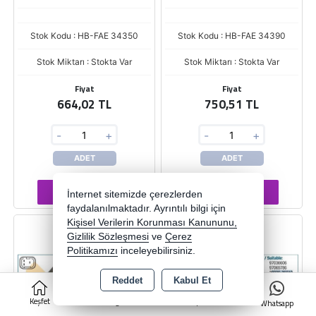
Stok Kodu : HB-FAE 34350
Stok Kodu : HB-FAE 34390
Stok Miktarı : Stokta Var
Stok Miktarı : Stokta Var
Fiyat
Fiyat
664,02 TL
750,51 TL
-
+
-
+
ADET
ADET
Sepete Ekle
Sepete Ekle
İnternet sitemizde çerezlerden
faydalanılmaktadır. Ayrıntılı bilgi için
Kişisel Verilerin Korunması Kanununu,
Gizlilik Sözleşmesi
ve
Çerez
Politikamızı
inceleyebilirsiniz.
Reddet
Kabul Et
0
Keşfet
Kategoriler
Sepet
Whatsapp