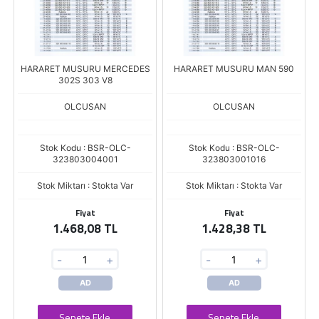
HARARET MUSURU MERCEDES
HARARET MUSURU MAN 590
302S 303 V8
OLCUSAN
OLCUSAN
Stok Kodu : BSR-OLC-
Stok Kodu : BSR-OLC-
323803004001
323803001016
Stok Miktarı : Stokta Var
Stok Miktarı : Stokta Var
Fiyat
Fiyat
1.468,08 TL
1.428,38 TL
-
+
-
+
AD
AD
Sepete Ekle
Sepete Ekle