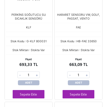
PERKİNS SOĞUTUCU SU
HARARET SENSORU VW, GOLF,
SICAKLIK SENSÖRÜ
PASSAT, VENTO
KLF
FAE
Stok Kodu : G-KLF 800031
Stok Kodu : HB-FAE 33650
Stok Miktarı : Stokta Var
Stok Miktarı : Stokta Var
Fiyat
Fiyat
693,33 TL
663,09 TL
-
+
-
+
ADET
ADET
Sepete Ekle
Sepete Ekle