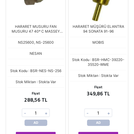
HARARET MUSURU FAN
HARARET MÜŞÜRÜ ELANTRA
MUSURU 47 40º C MASSEY
94 SONATA 91-96
FERGUSON UZEL UNIVERSAL
EskI NO: NS D 1127
NS25600, NS-25600
MOBIS
NESAN
Stok Kodu : BSR-HMC-39220-
35520-WME
Stok Kodu : BSR-NES-NS-256
Stok Miktarı : Stokta Var
Stok Miktarı : Stokta Var
Fiyat
349,86 TL
Fiyat
288,56 TL
-
+
-
+
AD
AD