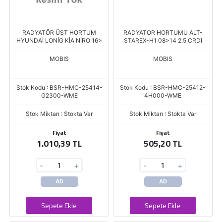
RADYATÖR ÜST HORTUM
RADYATOR HORTUMU ALT-
HYUNDAİ LONİG KİA NİRO 16>
STAREX-H1 08>14 2.5 CRDI
MOBIS
MOBIS
Stok Kodu : BSR-HMC-25414-
Stok Kodu : BSR-HMC-25412-
G2300-WME
4H000-WME
Stok Miktarı : Stokta Var
Stok Miktarı : Stokta Var
Fiyat
Fiyat
1.010,39 TL
505,20 TL
-
+
-
+
AD
AD
Sepete Ekle
Sepete Ekle