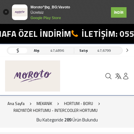
Moroto^|bg_BG:Vavoto
İNDİR
Ücretsiz
Google Play Store
 ÖZEL İNDİRİM
İLETİŞİM: 0554 49
$
Alış
47,4896
Satış
47,6799
Ana Sayfa
MEKANİK
HORTUM - BORU
RADYATÖR HORTUMU - İNTERCOOLER HORTUMU
Bu Kategoride
289
Ürün Bulundu