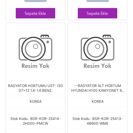
Sepete Ekle
Sepete Ekle
RADYATOR HORTUMU UST- I30
--RADYATOR ALT HORTUM
07>12 1.4-1.6 BENZ.
HYUNDAI H100 KAMYONET 96
03
KOREA
KOREA
Stok Kodu : BSR-KOR-25414-
Stok Kodu : BSR-KOR-25413-
2H000-PMCW
4B600-WME