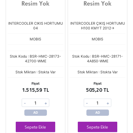
INTERCOOLER CIKIS HORTUMU
INTERCOOLER ÇIKIŞ HORTUMU
04
H100 KMYT 2012->
MOBIS
MOBIS
Stok Kodu : BSR-HMC-28173-
Stok Kodu : BSR-HMC-28171-
42700-WME
4A850-WME
Stok Miktarı : Stokta Var
Stok Miktarı : Stokta Var
Fiyat
Fiyat
1.515,59 TL
505,20 TL
-
+
-
+
AD
AD
Sepete Ekle
Sepete Ekle