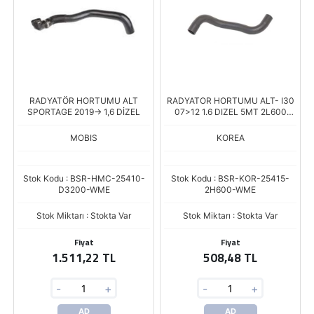
RADYATÖR HORTUMU ALT
RADYATOR HORTUMU ALT- I30
SPORTAGE 2019-> 1,6 DİZEL
07>12 1.6 DIZEL 5MT 2L600
AYNI
MOBIS
KOREA
Stok Kodu : BSR-HMC-25410-
Stok Kodu : BSR-KOR-25415-
D3200-WME
2H600-WME
Stok Miktarı : Stokta Var
Stok Miktarı : Stokta Var
Fiyat
Fiyat
1.511,22 TL
508,48 TL
-
+
-
+
AD
AD