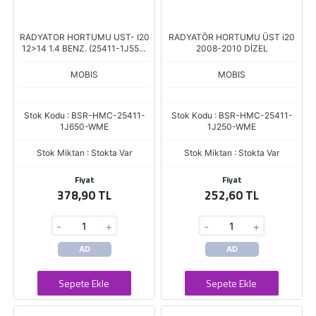
RADYATOR HORTUMU UST- I20
RADYATÖR HORTUMU ÜST i20
12>14 1.4 BENZ. (25411-1J550)
2008-2010 DİZEL
(25411-4P650)
MOBIS
MOBIS
Stok Kodu : BSR-HMC-25411-
Stok Kodu : BSR-HMC-25411-
1J650-WME
1J250-WME
Stok Miktarı : Stokta Var
Stok Miktarı : Stokta Var
Fiyat
Fiyat
378,90 TL
252,60 TL
-
+
-
+
AD
AD
Sepete Ekle
Sepete Ekle