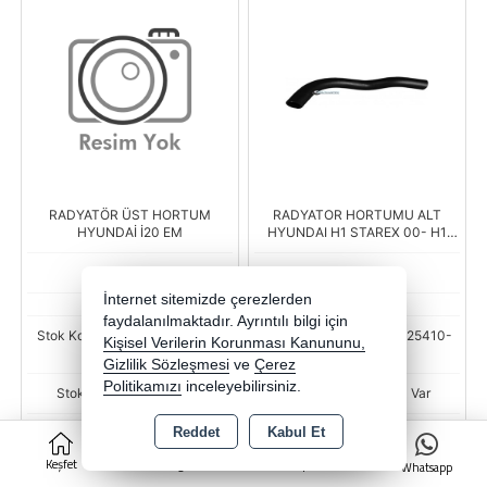
RADYATÖR ÜST HORTUM
RADYATOR HORTUMU ALT
HYUNDAİ İ20 EM
HYUNDAI H1 STAREX 00- H1
LIBERO 00-
MOBIS
MOBIS
İnternet sitemizde çerezlerden
faydalanılmaktadır. Ayrıntılı bilgi için
Stok Kodu : BSR-HMC-25411-
Stok Kodu : BSR-HMC-25410-
Kişisel Verilerin Korunması Kanununu,
1J050-WME
4A150-WME
Gizlilik Sözleşmesi
ve
Çerez
Politikamızı
inceleyebilirsiniz.
Stok Miktarı : Stokta Var
Stok Miktarı : Stokta Var
Fiyat
Fiyat
Reddet
Kabul Et
0
378,90 TL
631,50 TL
Keşfet
Kategoriler
Sepet
Whatsapp