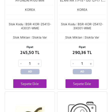
HYUNDAI H100 MIN
ELANTRA 11>15 - I30 12>17 1.6
BENZ.
KOREA
KOREA
Stok Kodu : BSR-KOR-25413-
Stok Kodu : BSR-KOR-25412-
43031-WME
3X001-WME
Stok Miktarı : Stokta Var
Stok Miktarı : Stokta Var
Fiyat
Fiyat
245,50 TL
290,36 TL
-
+
-
+
AD
AD
Sepete Ekle
Sepete Ekle