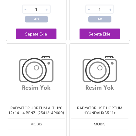
-
+
-
+
AD
AD
Sepete Ekle
Sepete Ekle
RADYATOR HORTUM ALT- I20
RADYATÖR ÜST HORTUM
12>14 1.4 BENZ. (25412-4P600)
HYUNDAİ İX35 11>
MOBIS
MOBIS