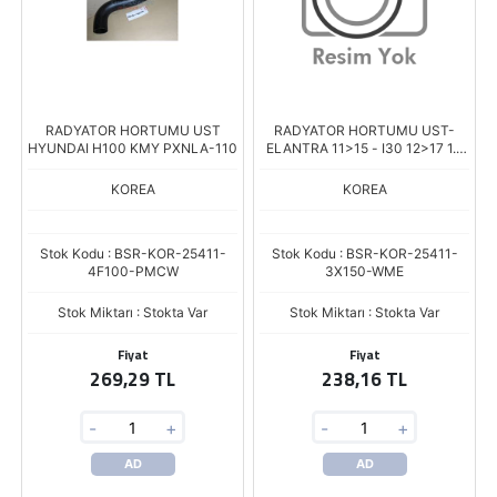
RADYATOR HORTUMU UST
RADYATOR HORTUMU UST-
HYUNDAI H100 KMY PXNLA-110
ELANTRA 11>15 - I30 12>17 1.6
BENZ. **ARKA**
KOREA
KOREA
Stok Kodu : BSR-KOR-25411-
Stok Kodu : BSR-KOR-25411-
4F100-PMCW
3X150-WME
Stok Miktarı : Stokta Var
Stok Miktarı : Stokta Var
Fiyat
Fiyat
269,29 TL
238,16 TL
-
+
-
+
AD
AD